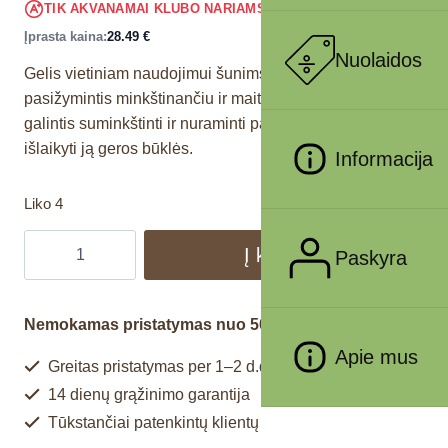
27.07
€
TIK AKVANAMAI KLUBO NARIAMS
!
Įprasta kaina:
28.49
€
Nuolaidos
Gelis vietiniam naudojimui šunims ir katėms,
pasižymintis minkštinančiu ir maitinančiu poveikiu odai,
galintis suminkštinti ir nuraminti paraudusią odą bei
išlaikyti ją geros būklės.
Informacija
Liko 4
Į krepšelį
Paskyra
Nemokamas pristatymas nuo 50€
Apie mus
Greitas pristatymas per 1–2 d.d.
14 dienų grąžinimo garantija
Tūkstančiai patenkintų klientų