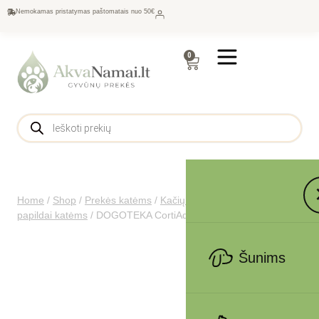
Nemokamas pristatymas paštomatais nuo 50€
0
Home
/
Shop
/
Prekės katėms
/
Kačių maistas
/
Vitaminai ir
papildai katėms
/
DOGOTEKA CortiAdapt gelis 100g
Šunims