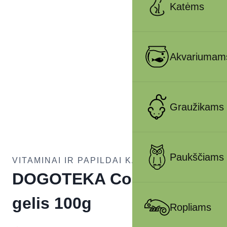
Katėms
Akvariumam
Graužikams
Paukščiams
VITAMINAI IR PAPILDAI KATĖMS
DOGOTEKA CortiAdapt
gelis 100g
Ropliams