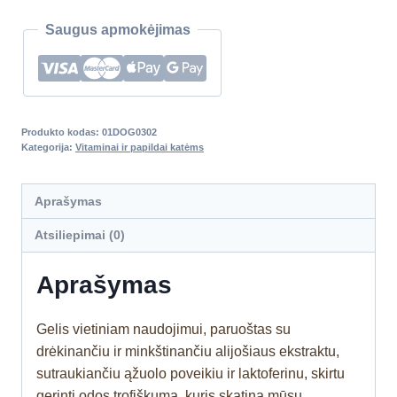
Saugus apmokėjimas
Produkto kodas:
01DOG0302
Kategorija:
Vitaminai ir papildai katėms
Aprašymas
Atsiliepimai (0)
Aprašymas
Gelis vietiniam naudojimui, paruoštas su
drėkinančiu ir minkštinančiu alijošiaus ekstraktu,
sutraukiančiu ąžuolo poveikiu ir laktoferinu, skirtu
gerinti odos trofiškumą, kuris skatina mūsų