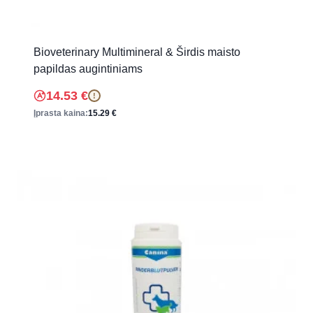
Bioveterinary Multimineral & Širdis maisto
papildas augintiniams
14.53
€
!
Įprasta kaina:
15.29
€