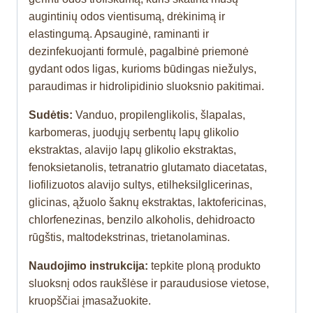
augintinių odos vientisumą, drėkinimą ir
elastingumą. Apsauginė, raminanti ir
dezinfekuojanti formulė, pagalbinė priemonė
gydant odos ligas, kurioms būdingas niežulys,
paraudimas ir hidrolipidinio sluoksnio pakitimai.
Sudėtis:
Vanduo, propilenglikolis, šlapalas,
karbomeras, juodųjų serbentų lapų glikolio
ekstraktas, alavijo lapų glikolio ekstraktas,
fenoksietanolis, tetranatrio glutamato diacetatas,
liofilizuotos alavijo sultys, etilheksilglicerinas,
glicinas, ąžuolo šaknų ekstraktas, laktofericinas,
chlorfenezinas, benzilo alkoholis, dehidroacto
rūgštis, maltodekstrinas, trietanolaminas.
Naudojimo instrukcija:
tepkite ploną produkto
sluoksnį odos raukšlėse ir paraudusiose vietose,
kruopščiai įmasažuokite.