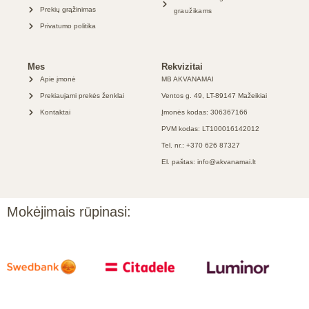
Prekių grąžinimas
graužikams
Privatumo politika
Mes
Rekvizitai
Apie įmonė
MB AKVANAMAI
Prekiaujami prekės ženklai
Ventos g. 49, LT-89147 Mažeikiai
Kontaktai
Įmonės kodas: 306367166
PVM kodas: LT100016142012
Tel. nr.: +370 626 87327
El. paštas: info@akvanamai.lt
Mokėjimais rūpinasi: