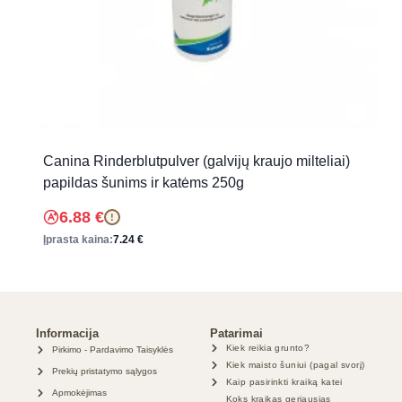
Canina Rinderblutpulver (galvijų kraujo milteliai)
papildas šunims ir katėms 250g
6.88
€
!
Įprasta kaina:
7.24
€
Informacija
Patarimai
Kiek reikia grunto?
Pirkimo - Pardavimo Taisyklės
Kiek maisto šuniui (pagal svorį)
Prekių pristatymo sąlygos
Kaip pasirinkti kraiką katei
Apmokėjimas
Koks kraikas geriausias