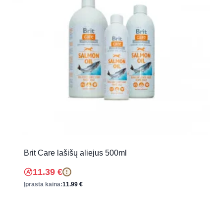
Brit Care lašišų aliejus 500ml
11.39
€
!
Įprasta kaina:
11.99
€