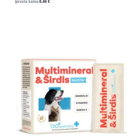
Įprasta kaina:
6.46
€