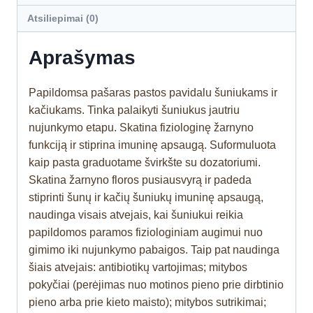
Atsiliepimai (0)
Aprašymas
Papildomsa pašaras pastos pavidalu šuniukams ir
kačiukams. Tinka palaikyti šuniukus jautriu
nujunkymo etapu. Skatina fiziologinę žarnyno
funkciją ir stiprina imuninę apsaugą. Suformuluota
kaip pasta graduotame švirkšte su dozatoriumi.
Skatina žarnyno floros pusiausvyrą ir padeda
stiprinti šunų ir kačių šuniukų imuninę apsaugą,
naudinga visais atvejais, kai šuniukui reikia
papildomos paramos fiziologiniam augimui nuo
gimimo iki nujunkymo pabaigos. Taip pat naudinga
šiais atvejais: antibiotikų vartojimas; mitybos
pokyčiai (perėjimas nuo motinos pieno prie dirbtinio
pieno arba prie kieto maisto); mitybos sutrikimai;