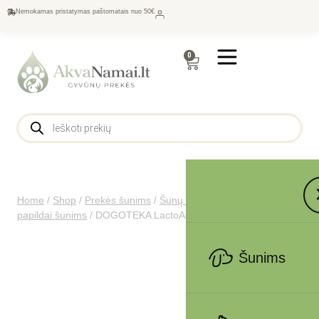
Nemokamas pristatymas paštomatais nuo 50€
0
Home
/
Shop
/
Prekės šunims
/
Šunų maistas
/
Vitaminai ir
papildai šunims
/
DOGOTEKA LactoAdapt Puppy Pasta 15g
Šunims