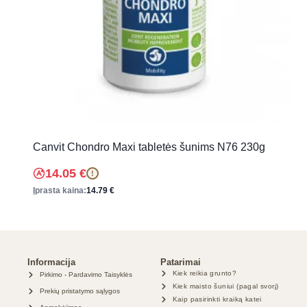
Canvit Chondro Maxi tabletės šunims N76 230g
14.05
€
!
Įprasta kaina:
14.79
€
Informacija
Patarimai
Kiek reikia grunto?
Pirkimo - Pardavimo Taisyklės
Kiek maisto šuniui (pagal svorį)
Prekių pristatymo sąlygos
Kaip pasirinkti kraiką katei