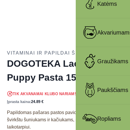
Katėms
Akvariumam
VITAMINAI IR PAPILDAI ŠUNIMS
Graužikams
DOGOTEKA LactoAdapt
Puppy Pasta 15g
Paukščiams
23.65
€
TIK AKVANAMAI KLUBO NARIAMS
!
Įprasta kaina:
24.89
€
Papildomas pašaras pastos pavidalu su daugkartiniu
Ropliams
švirkštu šuniukams ir kačiukams, skirtas nujunkymo
laikotarpiui.