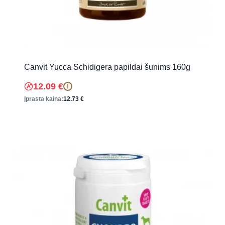
Canvit Yucca Schidigera papildai šunims 160g
12.09
€
!
Įprasta kaina:
12.73
€