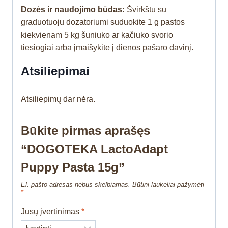
Dozės ir naudojimo būdas:
Švirkštu su
graduotuoju dozatoriumi suduokite 1 g pastos
kiekvienam 5 kg šuniuko ar kačiuko svorio
tiesiogiai arba įmaišykite į dienos pašaro davinį.
Atsiliepimai
Atsiliepimų dar nėra.
Būkite pirmas aprašęs
“DOGOTEKA LactoAdapt
Puppy Pasta 15g”
El. pašto adresas nebus skelbiamas.
Būtini laukeliai pažymėti
*
Jūsų įvertinimas
*