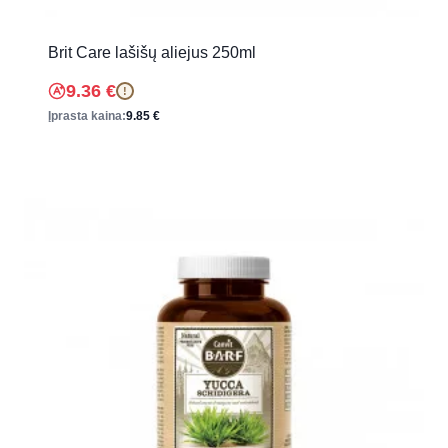
Brit Care lašišų aliejus 250ml
9.36
€
!
Įprasta kaina:
9.85
€