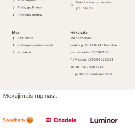
Apmokėjimas
Koks kraikas geriausias
Prekių grąžinimas
graužikams
Privatumo politika
Mes
Rekvizitai
Apie įmonė
MB AKVANAMAI
Prekiaujami prekės ženklai
Ventos g. 49, LT-89147 Mažeikiai
Kontaktai
Įmonės kodas: 306367166
PVM kodas: LT100016142012
Tel. nr.: +370 626 87327
El. paštas: info@akvanamai.lt
Mokėjimais rūpinasi: