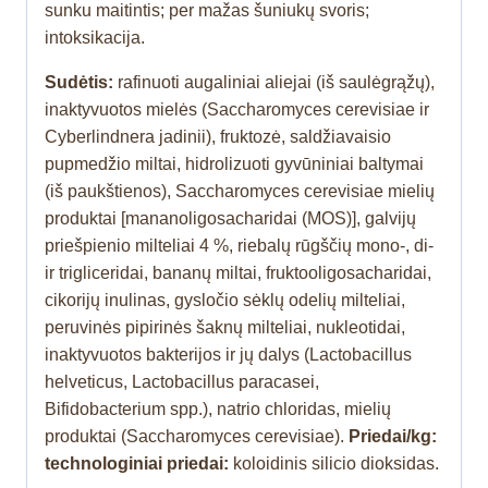
sunku maitintis; per mažas šuniukų svoris;
intoksikacija.
Sudėtis:
rafinuoti augaliniai aliejai (iš saulėgrąžų),
inaktyvuotos mielės (Saccharomyces cerevisiae ir
Cyberlindnera jadinii), fruktozė, saldžiavaisio
pupmedžio miltai, hidrolizuoti gyvūniniai baltymai
(iš paukštienos), Saccharomyces cerevisiae mielių
produktai [mananoligosacharidai (MOS)], galvijų
priešpienio milteliai 4 %, riebalų rūgščių mono-, di-
ir trigliceridai, bananų miltai, fruktooligosacharidai,
cikorijų inulinas, gysločio sėklų odelių milteliai,
peruvinės pipirinės šaknų milteliai, nukleotidai,
inaktyvuotos bakterijos ir jų dalys (Lactobacillus
helveticus, Lactobacillus paracasei,
Bifidobacterium spp.), natrio chloridas, mielių
produktai (Saccharomyces cerevisiae).
Priedai/kg:
technologiniai priedai:
koloidinis silicio dioksidas.