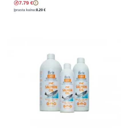
7.79
€
!
Įprasta kaina:
8.20
€