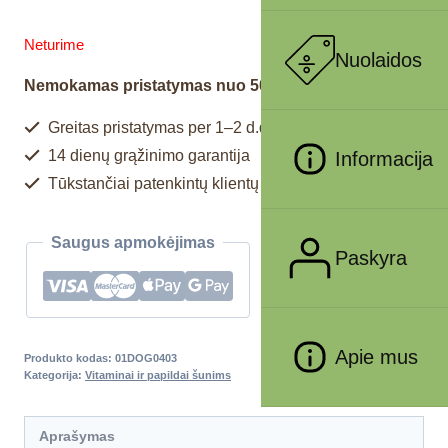
Neturime
Nuolaidos
Nemokamas pristatymas nuo 50€
Greitas pristatymas per 1–2 d.d.
14 dienų grąžinimo garantija
Informacija
Tūkstančiai patenkintų klientų
Saugus apmokėjimas
Paskyra
Apie mus
Produkto kodas:
01DOG0403
Kategorija:
Vitaminai ir papildai šunims
Aprašymas