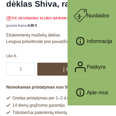
dėklas Shiva, raudonas
Nuolaidos
4.56
€
TIK AKVANAMAI KLUBO NARIAMS
!
Įprasta kaina:
4.80
€
Ekskrementų maišelių dėklas
Informacija
Lengvai pritvirtinsite prie pavadžio
Liko 6
Paskyra
Į krepšelį
Nemokamas pristatymas nuo 50€
Apie mus
Greitas pristatymas per 1–2 d.d.
14 dienų grąžinimo garantija
Tūkstančiai patenkintų klientų