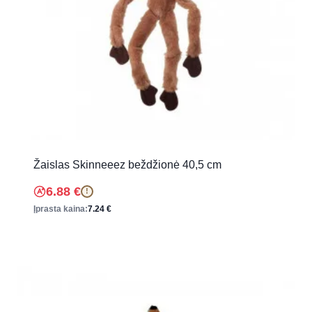
Žaislas Skinneeez beždžionė 40,5 cm
6.88
€
!
Įprasta kaina:
7.24
€