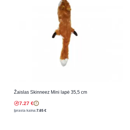
Žaislas Skinneez Mini lapė 35,5 cm
7.27
€
!
Įprasta kaina:
7.65
€