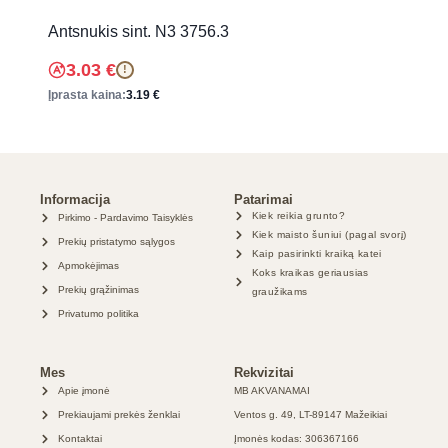
Antsnukis sint. N3 3756.3
3.03
€
!
Įprasta kaina:
3.19
€
Informacija
Patarimai
Kiek reikia grunto?
Pirkimo - Pardavimo Taisyklės
Kiek maisto šuniui (pagal svorį)
Prekių pristatymo sąlygos
Kaip pasirinkti kraiką katei
Apmokėjimas
Koks kraikas geriausias
Prekių grąžinimas
graužikams
Privatumo politika
Mes
Rekvizitai
Apie įmonė
MB AKVANAMAI
Prekiaujami prekės ženklai
Ventos g. 49, LT-89147 Mažeikiai
Kontaktai
Įmonės kodas: 306367166