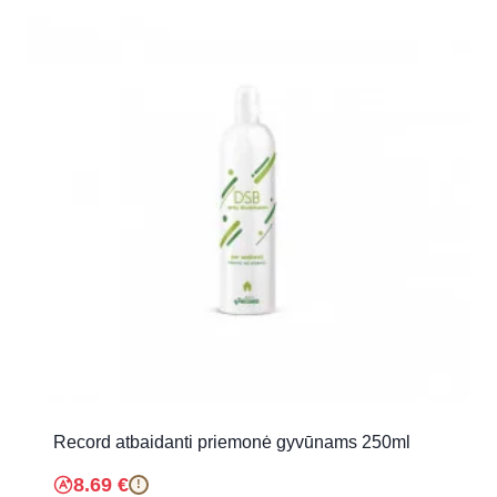
Record atbaidanti priemonė gyvūnams 250ml
8.69
€
!