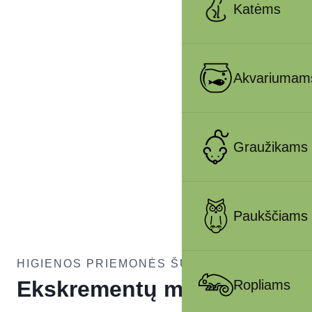
Katėms
Akvariumam
Graužikams
Paukščiams
HIGIENOS PRIEMONĖS ŠUNIMS
Ekskrementų maišelių
Ropliams