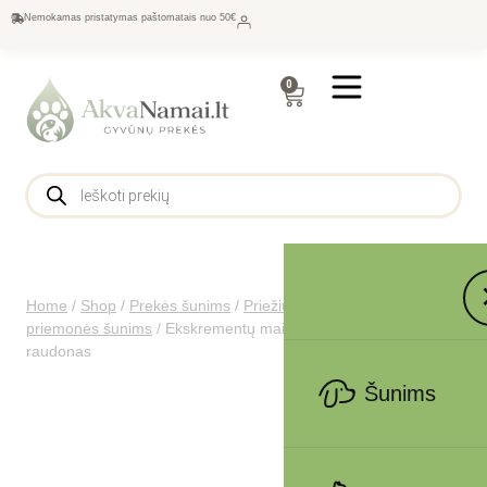
Nemokamas pristatymas paštomatais nuo 50€
0
Home
/
Shop
/
Prekės šunims
/
Priežiūra šunims
/
Higienos
priemonės šunims
/
Ekskrementų maišelių dėklas Shiva,
raudonas
Šunims