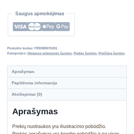
Saugus apmokėjimas
Produkto kodas:
FRD080070201
Kategorijos:
Higienos priemonės šunims
,
Prekės šunims
,
Priežiūra šunims
Aprašymas
Papildoma informacija
Atsiliepimai (0)
Aprašymas
Prekių nuotraukos yra iliustracinio pobūdžio.
Prekės aprašymas yra bendro pobūdžio ir ne visos