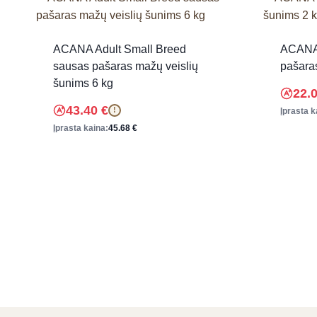
ACANA Adult Small Breed
ACANA 
sausas pašaras mažų veislių
pašara
šunims 6 kg
22.
43.40
€
!
Įprasta k
Įprasta kaina:
45.68
€