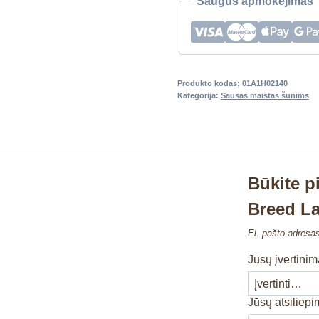
Saugus apmokėjimas
Produkto kodas:
01A1H02140
Kategorija:
Sausas maistas šunims
Būkite p
Breed L
El. pašto adresa
Jūsų įvertini
Jūsų atsiliep