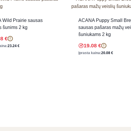
Wild Prairie sausas
ACANA Puppy Small Br
s šunims 2 kg
sausas pašaras mažų vei
šuniukams 2 kg
08
€
!
19.08
€
!
aina:
23.24
€
Įprasta kaina:
20.08
€