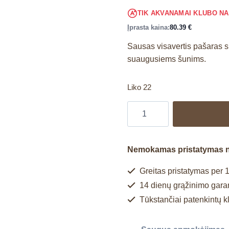
TIK AKVANAMAI KLUBO N
Įprasta kaina:
80.39
€
Sausas visavertis pašaras su 
suaugusiems šunims.
Liko 22
Nemokamas pristatymas 
Greitas pristatymas per 1
14 dienų grąžinimo garan
Tūkstančiai patenkintų k