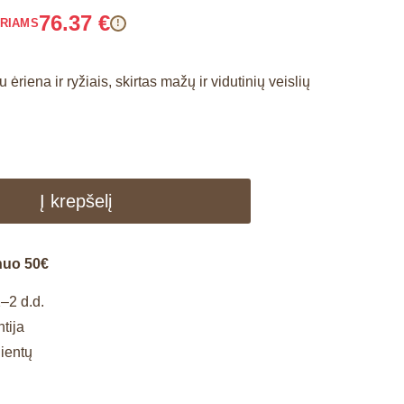
76.37
€
ARIAMS
!
ėriena ir ryžiais, skirtas mažų ir vidutinių veislių
Į krepšelį
nuo 50€
–2 d.d.
tija
lientų