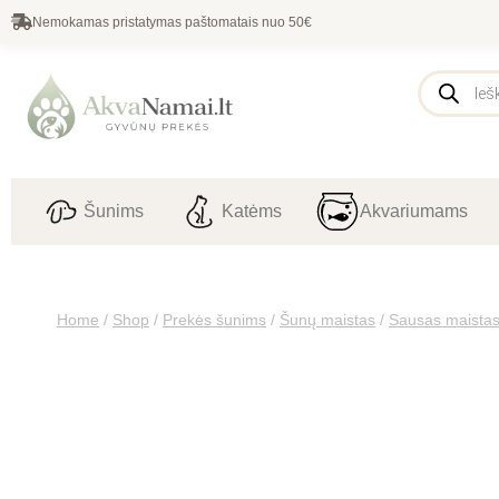
Nemokamas pristatymas paštomatais nuo 50€
Šunims
Katėms
Akvariumams
Home
/
Shop
/
Prekės šunims
/
Šunų maistas
/
Sausas maista