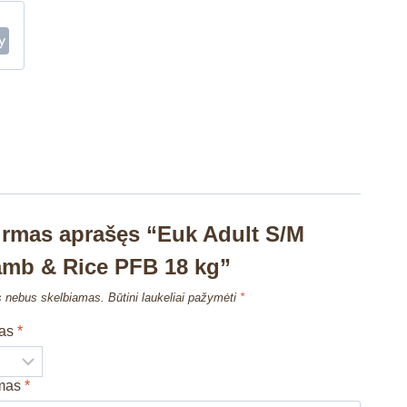
irmas aprašęs “Euk Adult S/M
amb & Rice PFB 18 kg”
s nebus skelbiamas.
Būtini laukeliai pažymėti
*
mas
*
imas
*