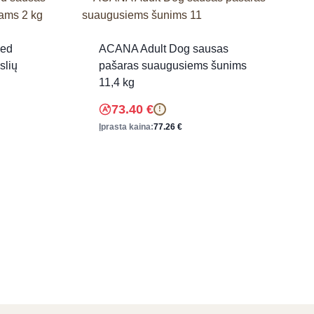
eed
ACANA Adult Dog sausas
slių
pašaras suaugusiems šunims
11,4 kg
73.40
€
!
Įprasta kaina:
77.26
€