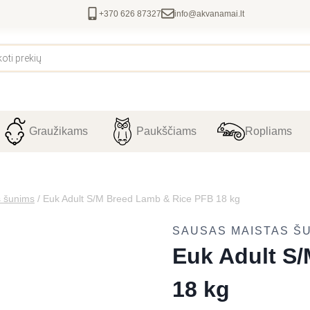
+370 626 87327
info@akvanamai.lt
Graužikams
Paukščiams
Ropliams
s šunims
/
Euk Adult S/M Breed Lamb & Rice PFB 18 kg
SAUSAS MAISTAS Š
Euk Adult S
18 kg