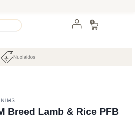
0
Nuolaidos
UNIMS
/M Breed Lamb & Rice PFB