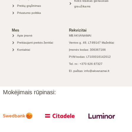
Koks kraikas geriausias
Prekių grąžinimas
graužikams
Privatumo politika
Mes
Rekvizitai
Apie įmonė
MB AKVANAMAI
Prekiaujami prekės ženklai
Ventos g. 49, LT-89147 Mažeikiai
Kontaktai
Įmonės kodas: 306367166
PVM kodas: LT100016142012
Tel. nr.: +370 626 87327
El. paštas: info@akvanamai.lt
Mokėjimais rūpinasi: