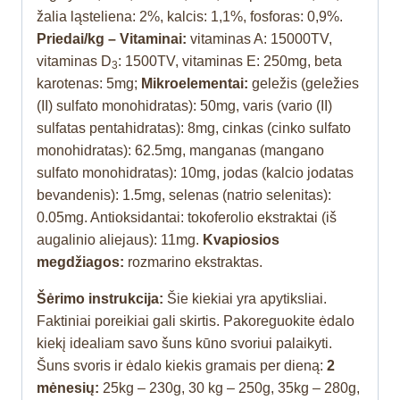
žalia ląsteliena: 2%, kalcis: 1,1%, fosforas: 0,9%.
Priedai
/kg – Vitaminai:
vitaminas A: 15000TV,
vitaminas D
: 1500TV, vitaminas E: 250mg, beta
3
karotenas: 5mg;
Mikroelementai:
geležis (geležies
(II) sulfato monohidratas): 50mg, varis (vario (II)
sulfatas pentahidratas): 8mg, cinkas (cinko sulfato
monohidratas): 62.5mg, manganas (mangano
sulfato monohidratas): 10mg, jodas (kalcio jodatas
bevandenis): 1.5mg, selenas (natrio selenitas):
0.05mg. Antioksidantai: tokoferolio ekstraktai (iš
augalinio aliejaus): 11mg.
Kvapiosios
megdžiagos:
rozmarino ekstraktas.
Šėrimo instrukcija:
Šie kiekiai yra apytiksliai.
Faktiniai poreikiai gali skirtis. Pakoreguokite ėdalo
kiekį idealiam savo šuns kūno svoriui palaikyti.
Šuns svoris ir ėdalo kiekis gramais per dieną:
2
mėnesių:
25kg – 230g, 30 kg – 250g, 35kg – 280g,