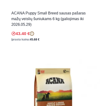
ACANA Puppy Small Breed sausas pašaras
mažų veislių šuniukams 6 kg (galiojimas iki
2026.05.29)
43.40
€
!
Įprasta kaina:
45.68
€