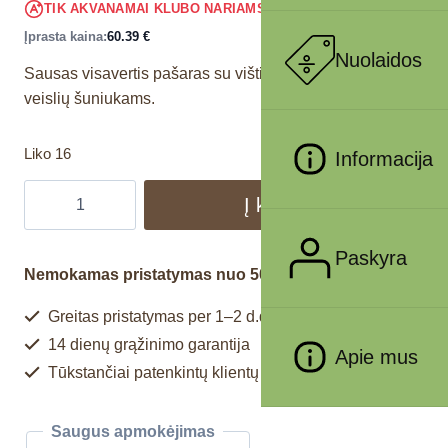
57.37
€
TIK AKVANAMAI KLUBO NARIAMS
!
Įprasta kaina:
60.39
€
Nuolaidos
Sausas visavertis pašaras su vištiena, skirtas didelių
veislių šuniukams.
Liko 16
Informacija
Į krepšelį
Paskyra
Nemokamas pristatymas nuo 50€
Greitas pristatymas per 1–2 d.d.
14 dienų grąžinimo garantija
Apie mus
Tūkstančiai patenkintų klientų
Saugus apmokėjimas