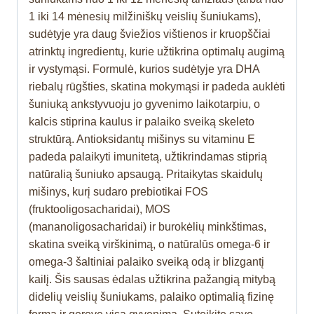
1 iki 14 mėnesių milžiniškų veislių šuniukams),
sudėtyje yra daug šviežios vištienos ir kruopščiai
atrinktų ingredientų, kurie užtikrina optimalų augimą
ir vystymąsi. Formulė, kurios sudėtyje yra DHA
riebalų rūgšties, skatina mokymąsi ir padeda auklėti
šuniuką ankstyvuoju jo gyvenimo laikotarpiu, o
kalcis stiprina kaulus ir palaiko sveiką skeleto
struktūrą. Antioksidantų mišinys su vitaminu E
padeda palaikyti imunitetą, užtikrindamas stiprią
natūralią šuniuko apsaugą. Pritaikytas skaidulų
mišinys, kurį sudaro prebiotikai FOS
(fruktooligosacharidai), MOS
(mananoligosacharidai) ir burokėlių minkštimas,
skatina sveiką virškinimą, o natūralūs omega-6 ir
omega-3 šaltiniai palaiko sveiką odą ir blizgantį
kailį. Šis sausas ėdalas užtikrina pažangią mitybą
didelių veislių šuniukams, palaiko optimalią fizinę