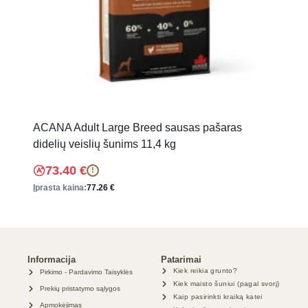
ACANA Adult Large Breed sausas pašaras
didelių veislių šunims 11,4 kg
73.40
€
!
Įprasta kaina:
77.26
€
Informacija
Patarimai
Kiek reikia grunto?
Pirkimo - Pardavimo Taisyklės
Kiek maisto šuniui (pagal svorį)
Prekių pristatymo sąlygos
Kaip pasirinkti kraiką katei
Apmokėjimas