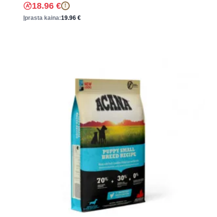
18.96
€
!
Įprasta kaina:
19.96
€