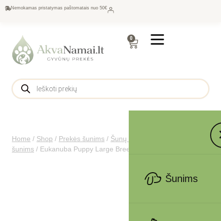
Nemokamas pristatymas paštomatais nuo 50€
0
Home
/
Shop
/
Prekės šunims
/
Šunų maistas
/
Sausas maistas
šunims
/
Eukanuba Puppy Large Breed 15 kg
Šunims