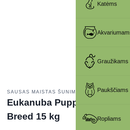
Katėms
Akvariumam
Graužikams
Paukščiams
SAUSAS MAISTAS ŠUNIMS
Eukanuba Puppy Large
Breed 15 kg
Ropliams