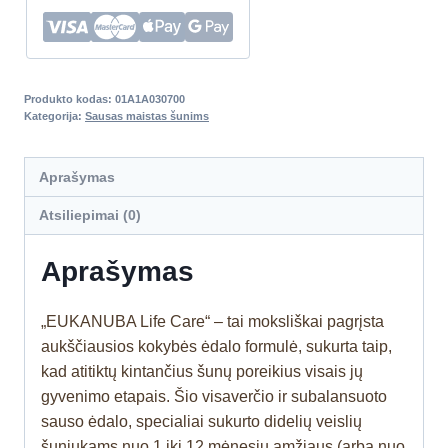
Produkto kodas:
01A1A030700
Kategorija:
Sausas maistas šunims
Aprašymas
Atsiliepimai (0)
Aprašymas
„EUKANUBA Life Care“ – tai moksliškai pagrįsta
aukščiausios kokybės ėdalo formulė, sukurta taip,
kad atitiktų kintančius šunų poreikius visais jų
gyvenimo etapais. Šio visaverčio ir subalansuoto
sauso ėdalo, specialiai sukurto didelių veislių
šuniukams nuo 1 iki 12 mėnesių amžiaus (arba nuo