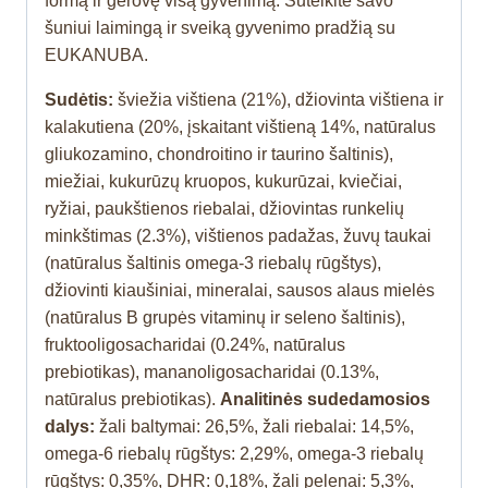
formą ir gerovę visą gyvenimą. Suteikite savo
šuniui laimingą ir sveiką gyvenimo pradžią su
EUKANUBA.
Sudėtis:
šviežia vištiena (21%), džiovinta vištiena ir
kalakutiena (20%, įskaitant vištieną 14%, natūralus
gliukozamino, chondroitino ir taurino šaltinis),
miežiai, kukurūzų kruopos, kukurūzai, kviečiai,
ryžiai, paukštienos riebalai, džiovintas runkelių
minkštimas (2.3%), vištienos padažas, žuvų taukai
(natūralus šaltinis omega-3 riebalų rūgštys),
džiovinti kiaušiniai, mineralai, sausos alaus mielės
(natūralus B grupės vitaminų ir seleno šaltinis),
fruktooligosacharidai (0.24%, natūralus
prebiotikas), mananoligosacharidai (0.13%,
natūralus prebiotikas).
Analitinės sudedamosios
dalys:
žali baltymai: 26,5%, žali riebalai: 14,5%,
omega-6 riebalų rūgštys: 2,29%, omega-3 riebalų
rūgštys: 0,35%, DHR: 0,18%, žali pelenai: 5,3%,