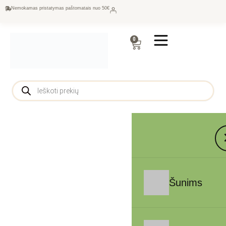
Nemokamas pristatymas paštomatais nuo 50€
0
Šunims