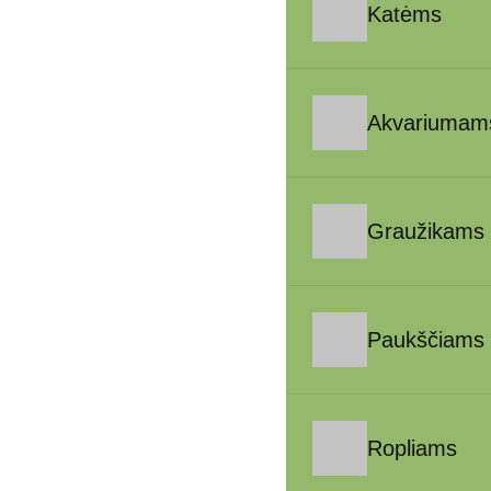
Katėms
Akvariumam
Graužikams
Paukščiams
Ropliams