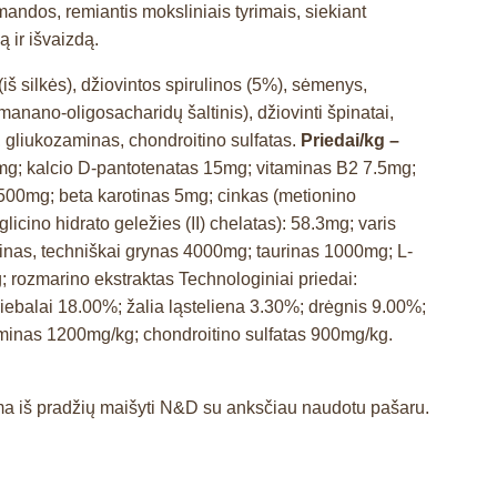
mandos, remiantis moksliniais tyrimais, siekiant
ą ir išvaizdą.
(iš silkės), džiovintos spirulinos (5%), sėmenys,
(manano-oligosacharidų šaltinis), džiovinti špinatai,
as, gliukozaminas, chondroitino sulfatas.
Priedai/kg –
g; kalcio D-pantotenatas 15mg; vitaminas B2 7.5mg;
2500mg; beta karotinas 5mg; cinkas (metionino
ino hidrato geležies (II) chelatas): 58.3mg; varis
ninas, techniškai grynas 4000mg; taurinas 1000mg; L-
g; rozmarino ekstraktas Technologiniai priedai:
riebalai 18.00%; žalia ląsteliena 3.30%; drėgnis 9.00%;
inas 1200mg/kg; chondroitino sulfatas 900mg/kg.
ama iš pradžių maišyti N&D su anksčiau naudotu pašaru.