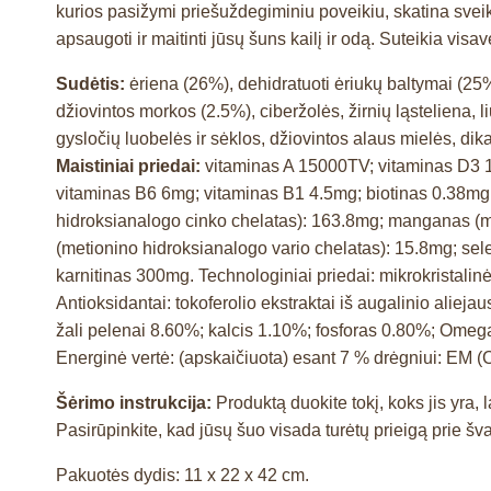
kurios pasižymi priešuždegiminiu poveikiu, skatina sveiką
apsaugoti ir maitinti jūsų šuns kailį ir odą. Suteikia vis
Sudėtis:
ėriena (26%), dehidratuoti ėriukų baltymai (25%)
džiovintos morkos (2.5%), ciberžolės, žirnių ląsteliena, l
gysločių luobelės ir sėklos, džiovintos alaus mielės, dika
Maistiniai priedai:
vitaminas A 15000TV; vitaminas D3 
vitaminas B6 6mg; vitaminas B1 4.5mg; biotinas 0.38mg;
hidroksianalogo cinko chelatas): 163.8mg; manganas (met
(metionino hidroksianalogo vario chelatas): 15.8mg; se
karnitinas 300mg. Technologiniai priedai: mikrokristalinė
Antioksidantai: tokoferolio ekstraktai iš augalinio aliejau
žali pelenai 8.60%; kalcis 1.10%; fosforas 0.80%; Om
Energinė vertė: (apskaičiuota) esant 7 % drėgniui: EM 
Šėrimo instrukcija:
Produktą duokite tokį, koks jis yr
Pasirūpinkite, kad jūsų šuo visada turėtų prieigą prie šv
Pakuotės dydis: 11 x 22 x 42 cm.