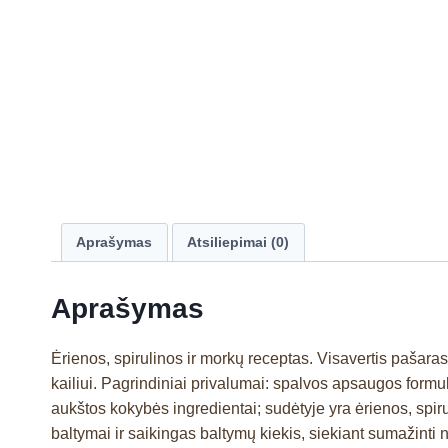
Aprašymas
Atsiliepimai (0)
Aprašymas
Ėrienos, spirulinos ir morkų receptas. Visavertis pašar
kailiui. Pagrindiniai privalumai: spalvos apsaugos formulė
aukštos kokybės ingredientai; sudėtyje yra ėrienos, spir
baltymai ir saikingas baltymų kiekis, siekiant sumažinti 