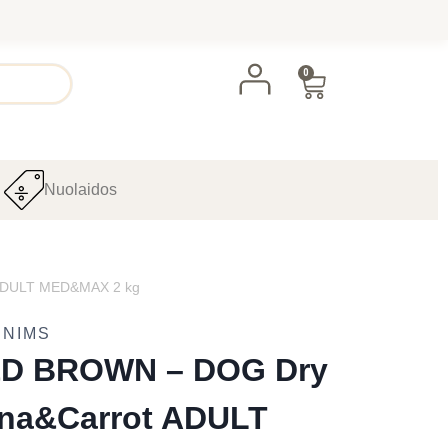
0
Nuolaidos
 ADULT MED&MAX 2 kg
UNIMS
D BROWN – DOG Dry
ina&Carrot ADULT