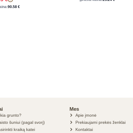
aina:
90.58
€
ai
Mes
ikia grunto?
Apie įmonė
isto šuniui (pagal svorį)
Prekiaujami prekės ženklai
sirinkti kraiką katei
Kontaktai