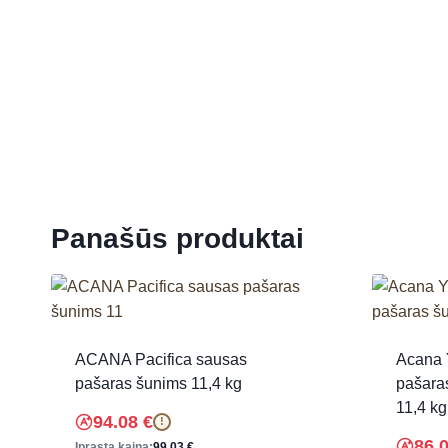
Panašūs produktai
ACANA Pacifica sausas
Acana 
pašaras šunims 11,4 kg
pašaras
11,4 kg
94.08
€
!
86.
Įprasta kaina:
99.03
€