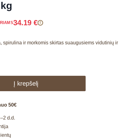
 kg
34.19
€
ARIAMS
!
, spirulina ir morkomis skirtas suaugusiems vidutinių ir
Į krepšelį
nuo 50€
–2 d.d.
tija
lientų