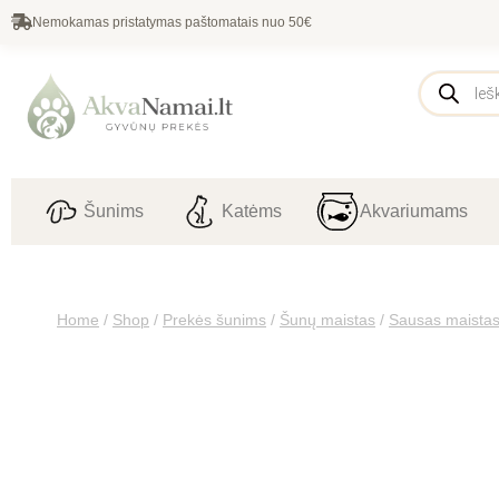
Nemokamas pristatymas paštomatais nuo 50€
Šunims
Katėms
Akvariumams
Home
/
Shop
/
Prekės šunims
/
Šunų maistas
/
Sausas maista