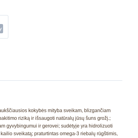
– aukščiausios kokybės mityba sveikam, blizgančiam
kitimo riziką ir išsaugoti natūralų jūsų šuns grožį.;
am gyvybingumui ir gerovei; sudėtyje yra hidrolizuoti
kailio sveikatą; praturtintas omega-3 riebalų rūgštimis,