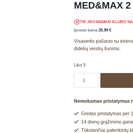
MED&MAX 2
TIK AKVANAMAI KLUBO N
Įprasta kaina:
35.99
€
Visavertis pašaras su ėriena
didelių veislių šunims.
Liko 5
Nemokamas pristatymas 
Greitas pristatymas per 1
14 dienų grąžinimo garan
Tūkstančiai patenkintų k