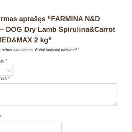
pirmas aprašęs “FARMINA N&D
 DOG Dry Lamb Spirulina&Carrot
MED&MAX 2 kg”
s nebus skelbiamas.
Būtini laukeliai pažymėti
*
mas
*
imas
*
*