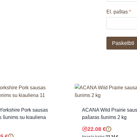
El. paštas
*
Yorkshire Pork sausas
ACANA Wild Prairie sau
 šunims su kiauliena
pašaras šunims 2 kg
22.08
€
!
05
€
!
Įprasta kaina:
23.24
€