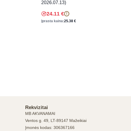
2026.07.13)
24.11
€
!
Įprasta kaina:
25.38
€
Rekvizitai
MB AKVANAMAI
Ventos g. 49, LT-89147 Mažeikiai
Įmonės kodas: 306367166