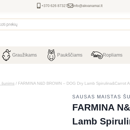
+370 626 87327
info@akvanamai.lt
Graužikams
Paukščiams
Ropliams
s šunims
/
FARMINA N&D BROWN – DOG Dry Lamb Spirulina&Carrot
SAUSAS MAISTAS Š
FARMINA N&
Lamb Spirul