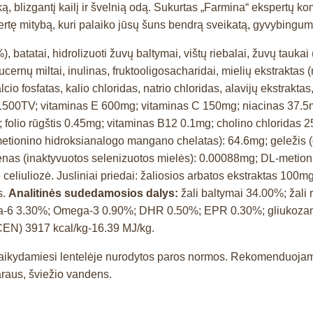
, blizgantį kailį ir švelnią odą. Sukurtas „Farmina“ ekspertų ko
avertę mitybą, kuri palaiko jūsų šuns bendrą sveikatą, gyvybingum
, batatai, hidrolizuoti žuvų baltymai, vištų riebalai, žuvų taukai 
iucernų miltai, inulinas, fruktooligosacharidai, mielių ekstraktas 
lcio fosfatas, kalio chloridas, natrio chloridas, alavijų ekstrakt
1500TV; vitaminas E 600mg; vitaminas C 150mg; niacinas 37.5m
 folio rūgštis 0.45mg; vitaminas B12 0.1mg; cholino chloridas 
ionino hidroksianalogo mangano chelatas): 64.6mg; geležis (glic
lenas (inaktyvuotos selenizuotos mielės): 0.00088mg; DL-metio
 celiuliozė. Jusliniai priedai: žaliosios arbatos ekstraktas 100m
s.
Analitinės sudedamosios dalys:
žali baltymai 34.00%; žali 
ega-6 3.30%; Omega-3 0.90%; DHR 0.50%; EPR 0.30%; gliukozam
(CEN) 3917 kcal/kg-16.39 MJ/kg.
a, laikydamiesi lentelėje nurodytos paros normos. Rekomenduoj
araus, šviežio vandens.