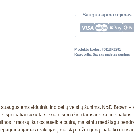
Saugus apmokėjimas
Produkto kodas:
F011BR1281
Kategorija:
Sausas maistas šunims
as suaugusiems vidutinių ir didelių veislių šunims. N&D Brown 
; specialiai sukurta siekiant sumažinti tamsaus kailio spalvos pa
ulinos ir morkų, kurios suteikia būtinų maistinių medžiagų bendr
nepageidaujamas reakcijas į maistą ir uždegimą; palaiko odos ir 