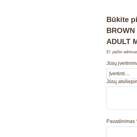
Būkite 
BROWN –
ADULT 
El. pašto adresa
Jūsų įvertini
Jūsų atsiliep
Pavadinimas