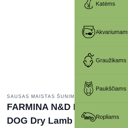
Katėms
Akvariumam
Graužikams
Paukščiams
SAUSAS MAISTAS ŠUNIMS
FARMINA N&D BROWN –
Ropliams
DOG Dry Lamb