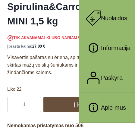
Spirulina&Carrot PUPPY
Nuolaidos
MINI 1,5 kg
25.74
€
TIK AKVANAMAI KLUBO NARIAMS
!
Įprasta kaina:
27.09
€
Informacija
Visavertis pašaras su ėriena, spirulina ir morkomis
skirtas mažų veislių šuniukams ir besilaukiančioms arba
žindančioms kalėms.
Paskyra
Liko 22
Į krepšelį
Apie mus
Nemokamas pristatymas nuo 50€