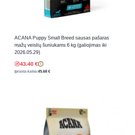
ACANA Puppy Small Breed sausas pašaras
mažų veislių šuniukams 6 kg (galiojimas iki
2026.05.29)
43.40
€
!
Įprasta kaina:
45.68
€