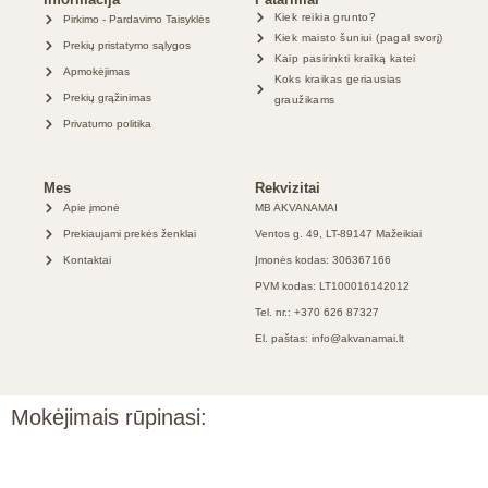
Kiek reikia grunto?
Pirkimo - Pardavimo Taisyklės
Kiek maisto šuniui (pagal svorį)
Prekių pristatymo sąlygos
Kaip pasirinkti kraiką katei
Apmokėjimas
Koks kraikas geriausias
Prekių grąžinimas
graužikams
Privatumo politika
Mes
Rekvizitai
Apie įmonė
MB AKVANAMAI
Prekiaujami prekės ženklai
Ventos g. 49, LT-89147 Mažeikiai
Kontaktai
Įmonės kodas: 306367166
PVM kodas: LT100016142012
Tel. nr.: +370 626 87327
El. paštas: info@akvanamai.lt
Mokėjimais rūpinasi: