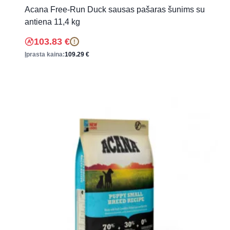
Acana Free-Run Duck sausas pašaras šunims su
antiena 11,4 kg
103.83
€
!
Įprasta kaina:
109.29
€