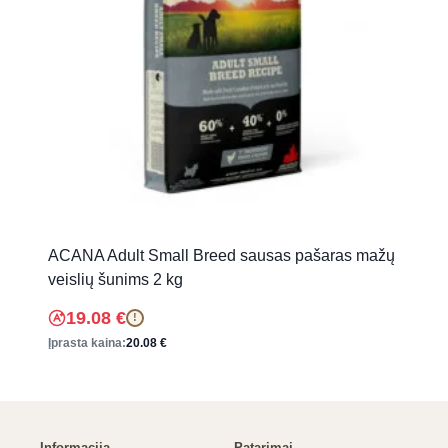
ACANA Adult Small Breed sausas pašaras mažų
veislių šunims 2 kg
19.08
€
!
Įprasta kaina:
20.08
€
Informacija
Patarimai