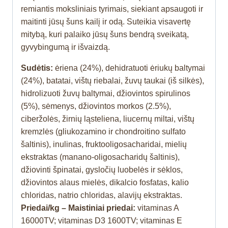
remiantis moksliniais tyrimais, siekiant apsaugoti ir
maitinti jūsų šuns kailį ir odą. Suteikia visavertę
mitybą, kuri palaiko jūsų šuns bendrą sveikatą,
gyvybingumą ir išvaizdą.
Sudėtis:
ėriena (24%), dehidratuoti ėriukų baltymai
(24%), batatai, vištų riebalai, žuvų taukai (iš silkės),
hidrolizuoti žuvų baltymai, džiovintos spirulinos
(5%), sėmenys, džiovintos morkos (2.5%),
ciberžolės, žirnių ląsteliena, liucernų miltai, vištų
kremzlės (gliukozamino ir chondroitino sulfato
šaltinis), inulinas, fruktooligosacharidai, mielių
ekstraktas (manano-oligosacharidų šaltinis),
džiovinti špinatai, gysločių luobelės ir sėklos,
džiovintos alaus mielės, dikalcio fosfatas, kalio
chloridas, natrio chloridas, alavijų ekstraktas.
Priedai/kg – Maistiniai priedai:
vitaminas A
16000TV; vitaminas D3 1600TV; vitaminas E