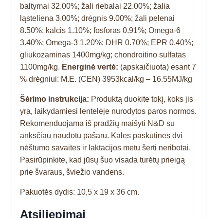
baltymai 32.00%; žali riebalai 22.00%; žalia
ląsteliena 3.00%; drėgnis 9.00%; žali pelenai
8.50%; kalcis 1.10%; fosforas 0.91%; Omega-6
3.40%; Omega-3 1.20%; DHR 0.70%; EPR 0.40%;
gliukozaminas 1400mg/kg; chondroitino sulfatas
1100mg/kg.
Energinė vertė:
(apskaičiuota) esant 7
% drėgniui: M.E. (CEN) 3953kcal/kg – 16.55MJ/kg
Šėrimo instrukcija:
Produktą duokite tokį, koks jis
yra, laikydamiesi lentelėje nurodytos paros normos.
Rekomenduojama iš pradžių maišyti N&D su
anksčiau naudotu pašaru. Kales paskutines dvi
nėštumo savaites ir laktacijos metu šerti neribotai.
Pasirūpinkite, kad jūsų šuo visada turėtų prieigą
prie švaraus, šviežio vandens.
Pakuotės dydis: 10,5 x 19 x 36 cm.
Atsiliepimai