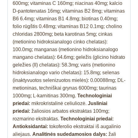
600mg; vitaminas C 160mg; niacinas 40mg; kalcio
D-pantotenatas 16mg; vitaminas B2 8mg; vitaminas
B6 6.4mg; vitaminas B1 4.8mg; biotinas 0.40mg;
folio rūgštis 0.48mg; vitaminas B12 0.1mg; cholino
chloridas 2800mg; beta karotinas 5mg; cinkas
(metionino hidroksianalogo cinko chelatas):
100.0mg; manganas (metionino hidroksianalogo
mangano chelatas): 64.6mg; geležis (glicino hidrato
geležies (II) chelatas): 58.3mg; varis (metionino
hidroksianalogo vario chelatas): 15.8mg; selenas
(inaktyvuotos selenizuotos mielės): 0.00088mg; DL-
metioninas, techniškai grynas 6000mg; taurinas
1000mg; L-karnitinas 300mg.
Technologiniai
priedai:
mikrokristalinė celiuliozė.
Jusliniai
priedai:
žaliosios arbatos ekstraktas 100mg;
rozmarino ekstraktas.
Technologiniai priedai:
Antioksidantai:
tokoferolio ekstraktai iš augalinio
aliejaus.
Analitinės sudedamosios dalys:
žali