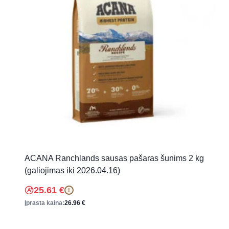
ACANA Ranchlands sausas pašaras šunims 2 kg
(galiojimas iki 2026.04.16)
25.61
€
!
Įprasta kaina:
26.96
€