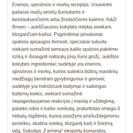
Ėrienos, spirulinos ir morkų receptas. Visavertis
pašaras mažų veislių šuniukams ir
besilaukiančioms arba žindančioms kalėms. N&D
Brown – aukščiausios kokybės mityba sveikam,
blizgančiam kailiui. Pagrindiniai privalumai:
spalvos apsaugos formulė; specialiai sukurta
siekiant sumažinti tamsaus kailio spalvos pakitimo
riziką ir išsaugoti natūralų jūsų šuns grožį.; aukštos
kokybės ingredientai; sudėtyje yra ėrienos,
spirulinos ir morkų, kurios suteikia būtinų maistinių
medžiagų bendram gyvybingumui ir gerovei;
sudėtyje yra hidrolizuoti baltymai ir saikingas
baltymų kiekis, siekiant sumažinti
nepageidaujamas reakcijas į maistą ir uždegimą;
palaiko odos ir kailio sveikatą; praturtintas omega-3
riebalų rūgštimis, kurios pasižymi priešuždegiminiu
poveikiu, skatina sveiką, blizgantį kailį ir švelnią
odą. Sukurtas „Farmina“ ekspertų komandos,