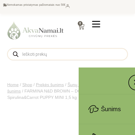
Nemokamas pristatymas paštomatais nuo 50€
0
Home
/
Shop
/
Prekės šunims
/
Šunų maistas
/
Sausas maistas
šunims
/
FARMINA N&D BROWN – DOG Dry Lamb
Spirulina&Carrot PUPPY MINI 1,5 kg
Šunims