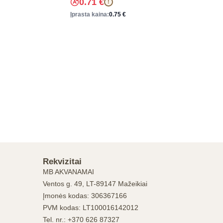
0.71
€
!
Įprasta kaina:
0.75
€
Rekvizitai
MB AKVANAMAI
Ventos g. 49, LT-89147 Mažeikiai
Įmonės kodas: 306367166
PVM kodas: LT100016142012
Tel. nr.: +370 626 87327