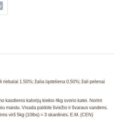
i riebalai 1.50%; žalia ląsteliena 0.50%; žali pelenai
 kasdienio kalorijų kiekio 4kg svorio katei. Norint
iu maistu. Visada palikite šviežio ir švaraus vandens.
ėms virš 5kg (10lbs) = 3 skardinės.
E.M. (CEN)