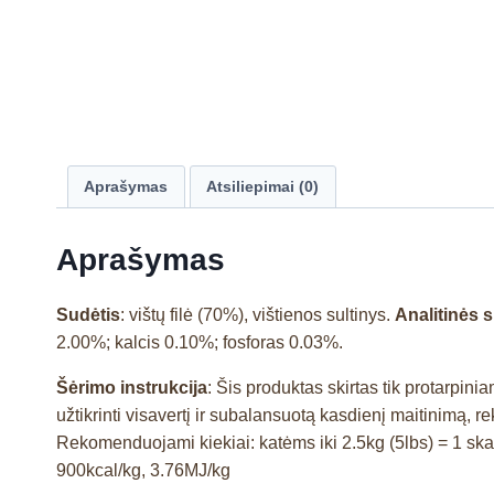
Aprašymas
Atsiliepimai (0)
Aprašymas
Sudėtis
: vištų filė (70%), vištienos sultinys.
Analitinės
2.00%; kalcis 0.10%; fosforas 0.03%.
Šėrimo instrukcija
: Šis produktas skirtas tik protarpi
užtikrinti visavertį ir subalansuotą kasdienį maitinimą,
Rekomenduojami kiekiai: katėms iki 2.5kg (5lbs) = 1 skar
900kcal/kg, 3.76MJ/kg