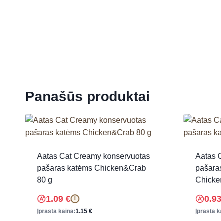
Panašūs produktai
Aatas Cat Creamy konservuotas
Aatas 
pašaras katėms Chicken&Crab
pašara
80 g
Chicke
1.09
€
0.9
!
Įprasta kaina:
1.15
€
Įprasta k