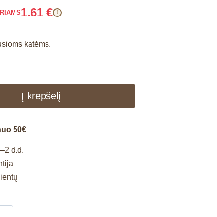
1.61
€
ARIAMS
!
usioms katėms.
Į krepšelį
nuo 50€
–2 d.d.
tija
lientų