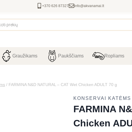
+370 626 87327
info@akvanamai.lt
Graužikams
Paukščiams
Ropliams
ėms
/
FARMINA N&D NATURAL – CAT Wet Chicken ADULT 70 g
KONSERVAI KATĖMS
FARMINA N&
Chicken ADU