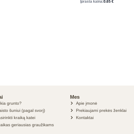
Įprasta kaina:
0.65
€
ai
Mes
ikia grunto?
Apie įmonė
isto šuniui (pagal svorį)
Prekiaujami prekės ženklai
sirinkti kraiką katei
Kontaktai
raikas geriausias graužikams