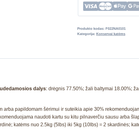
Produkto kodas:
F022NA0101
Kategorija:
Konservai katėms
 sudedamosios dalys
: drėgnis 77.50%; žali baltymai 18.00%; žal
niam arba papildomam šėrimui ir suteikia apie 30% rekomenduojamo
 rekomenduojama naudoti kartu su kitu pilnaverčiu sausu arba šlap
dinė; katėms nuo 2.5kg (5lbs) iki 5kg (10lbs) = 2 skardinės; kat