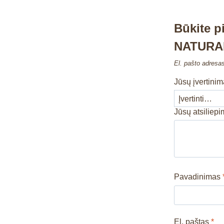
Būkite 
NATURAL
El. pašto adresa
Jūsų įvertini
Jūsų atsiliep
Pavadinimas
El. paštas
*