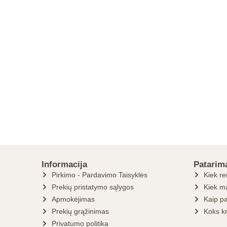
Informacija
Patarim
Pirkimo - Pardavimo Taisyklės
Kiek re
Prekių pristatymo sąlygos
Kiek ma
Apmokėjimas
Kaip pa
Prekių grąžinimas
Koks k
Privatumo politika