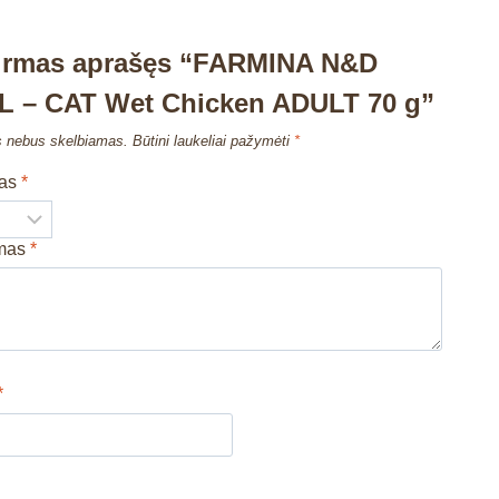
pirmas aprašęs “FARMINA N&D
 – CAT Wet Chicken ADULT 70 g”
s nebus skelbiamas.
Būtini laukeliai pažymėti
*
mas
*
imas
*
*