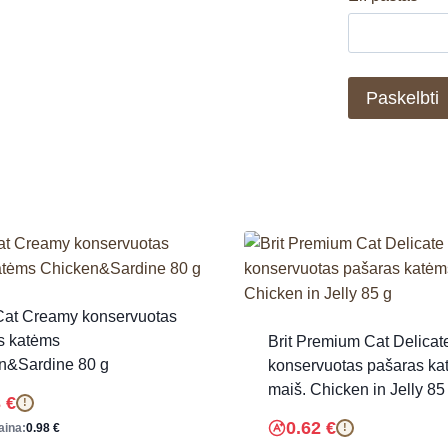
Cat Creamy konservuotas
s katėms
Brit Premium Cat Delicat
n&Sardine 80 g
konservuotas pašaras ka
maiš. Chicken in Jelly 85
3
€
!
0.62
€
aina:
0.98
€
!