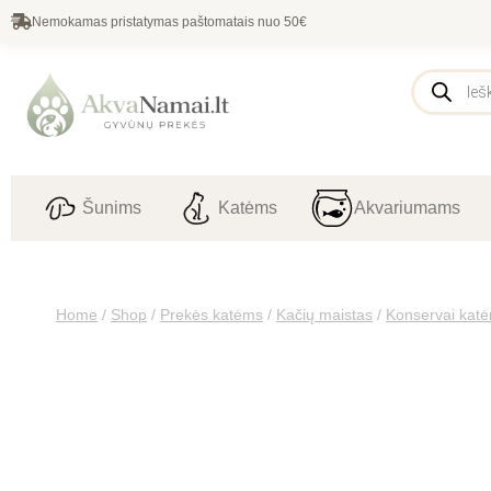
Nemokamas pristatymas paštomatais nuo 50€
Šunims
Katėms
Akvariumams
Home
/
Shop
/
Prekės katėms
/
Kačių maistas
/
Konservai kat