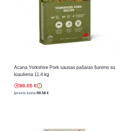
Acana Yorkshire Pork sausas pašaras šunims su
kiauliena 11,4 kg
86.05
€
!
Įprasta kaina:
90.58
€