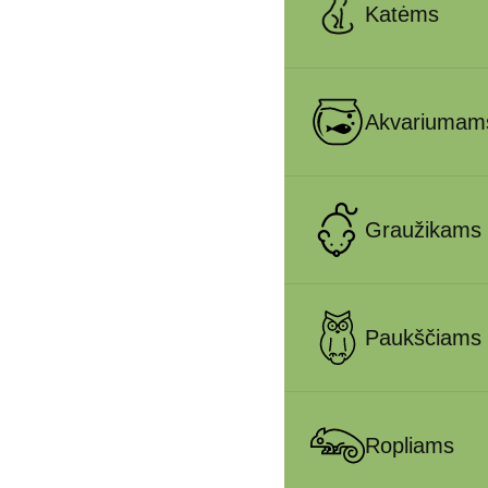
Katėms
Akvariumam
Graužikams
Paukščiams
Ropliams