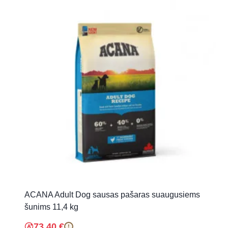
ACANA Adult Dog sausas pašaras suaugusiems
šunims 11,4 kg
73.40
€
!