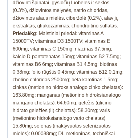
džiovinti špinatai, gysločių luobelės ir sėklos
(0.3%), džiovintos mėlynės, natrio chloridas,
džiovintos alaus mielės, ciberžolė (0.2%), alavijų
ekstraktas, gliukozaminas, chondroitino sulfatas.
Priedai/kg:
Maistiniai priedai: vitaminas A
15000TV; vitaminas D3 1500TV; vitaminas E
600mg; vitaminas C 150mg; niacinas 37.5mg;
kalcio D-pantotenatas 15mg; vitaminas B2 7.5mg;
vitaminas B6 6mg; vitaminas B1 4.5mg; biotinas
0.38mg; folio rūgštis 0.45mg; vitaminas B12 0.1mg;
cholino chloridas 2500mg; beta karotinas 1.5mg;
cinkas (metionino hidroksianalogo cinko chelatas):
163.80mg; manganas (metionino hidroksianalogo
mangano chelatas): 64.60mg; geležis (glicino
hidrato geležies (II) chelatas): 58.30mg; varis
(metionino hidroksianalogo vario chelatas):
15.80mg; selenas (inaktyvuotos selenizuotos
mielės): 0.00088mg; DL-metioninas, techniškai