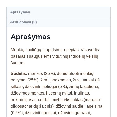
Aprašymas
Atsiliepimai (0)
Aprašymas
Menkių, moliūgų ir apelsinų receptas. Visavertis
pašaras suaugusiems vidutinių ir didelių veislių
šunims.
Sudėtis:
menkės (25%), dehidratuoti menkių
baltymai (25%), žirnių krakmolas, žuvų taukai (iš
silkės), džiovinti moliūgai (5%), žirnių ląsteliena,
džiovintos morkos, liucernų miltai, inulinas,
fruktooligosacharidai, mielių ekstraktas (manano-
oligosacharidų šaltinis), džiovinti saldieji apelsinai
(0.5%), džiovinti obuoliai, džiovinti granatai,