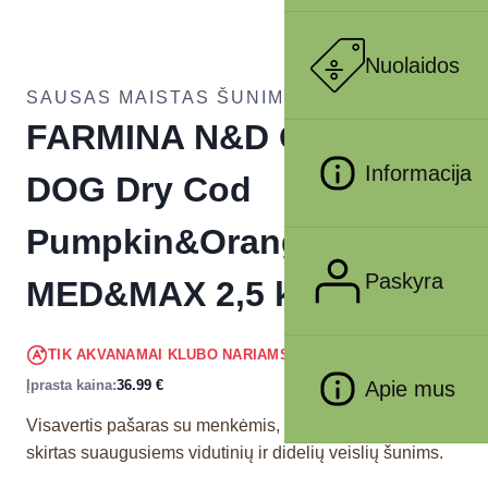
Nuolaidos
SAUSAS MAISTAS ŠUNIMS
FARMINA N&D OCEAN –
Informacija
DOG Dry Cod
Pumpkin&Orange ADULT
Paskyra
MED&MAX 2,5 kg
35.14
€
TIK AKVANAMAI KLUBO NARIAMS
!
Įprasta kaina:
36.99
€
Apie mus
Visavertis pašaras su menkėmis, moliūgais ir apelsinais
skirtas suaugusiems vidutinių ir didelių veislių šunims.