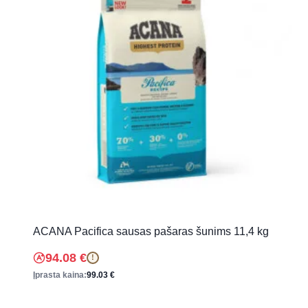
ACANA Pacifica sausas pašaras šunims 11,4 kg
94.08
€
!
Įprasta kaina:
99.03
€