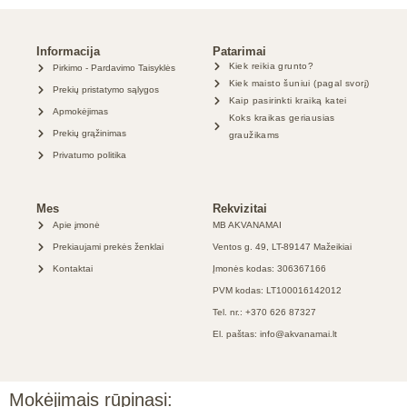
Informacija
Patarimai
Kiek reikia grunto?
Pirkimo - Pardavimo Taisyklės
Kiek maisto šuniui (pagal svorį)
Prekių pristatymo sąlygos
Kaip pasirinkti kraiką katei
Apmokėjimas
Koks kraikas geriausias
Prekių grąžinimas
graužikams
Privatumo politika
Mes
Rekvizitai
Apie įmonė
MB AKVANAMAI
Prekiaujami prekės ženklai
Ventos g. 49, LT-89147 Mažeikiai
Kontaktai
Įmonės kodas: 306367166
PVM kodas: LT100016142012
Tel. nr.: +370 626 87327
El. paštas: info@akvanamai.lt
Mokėjimais rūpinasi: