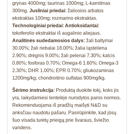
grynas 4000mg; taurinas 1000mg; L-karnitinas
300mg.
Jusliniai priedai:
žaliosios arbatos
ekstraktas 100mg; rozmarino ekstraktas.
Technologiniai priedai: Antioksidantai:
tokoferolio ekstraktai iš augalinio aliejaus.
Analitinės sudedamosios dalys:
žali baltymai
30.00%; žali riebalai 18.00%; žalia ląsteliena
2.90%; drėgnis 9.00%; žali pelenai 7.30%; kalcis
0.80%; fosforas 0.70%; Omega‐6 1.60%; Omega‐3
2.30%; DHR 1.00%; EPR 0.70%; gliukozaminas
1200mg/kg; chondroitino sulfatas 900mg/kg.
Šėrimo instrukcija:
Produktą duokite tokį, koks jis
yra, laikydamiesi lentelėje nurodytos paros normos.
Rekomenduojama iš pradžių maišyti N&D su
anksčiau naudotu pašaru. Pasirūpinkite, kad jūsų
šuo visada turėtų prieigą prie švaraus, šviežio
vandens.