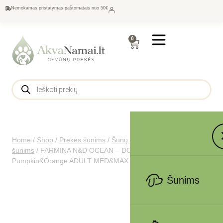
Nemokamas pristatymas paštomatais nuo 50€
0
Home
/
Shop
/
Prekės šunims
/
Šunų maistas
/
Sausas maistas
šunims
/
FARMINA N&D OCEAN – DOG Dry Cod
Pumpkin&Orange ADULT MED&MAX 2,5 kg
Šunims