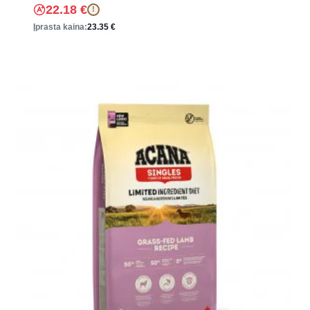
22.18
€
!
Įprasta kaina:
23.35
€