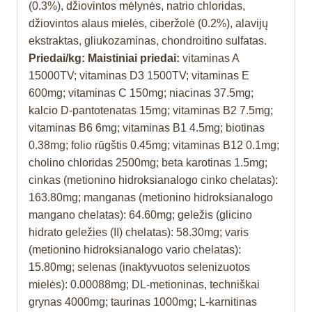
(0.3%), džiovintos mėlynės, natrio chloridas,
džiovintos alaus mielės, ciberžolė (0.2%), alavijų
ekstraktas, gliukozaminas, chondroitino sulfatas.
Priedai/kg: Maistiniai priedai:
vitaminas A
15000TV; vitaminas D3 1500TV; vitaminas E
600mg; vitaminas C 150mg; niacinas 37.5mg;
kalcio D-pantotenatas 15mg; vitaminas B2 7.5mg;
vitaminas B6 6mg; vitaminas B1 4.5mg; biotinas
0.38mg; folio rūgštis 0.45mg; vitaminas B12 0.1mg;
cholino chloridas 2500mg; beta karotinas 1.5mg;
cinkas (metionino hidroksianalogo cinko chelatas):
163.80mg; manganas (metionino hidroksianalogo
mangano chelatas): 64.60mg; geležis (glicino
hidrato geležies (II) chelatas): 58.30mg; varis
(metionino hidroksianalogo vario chelatas):
15.80mg; selenas (inaktyvuotos selenizuotos
mielės): 0.00088mg; DL-metioninas, techniškai
grynas 4000mg; taurinas 1000mg; L-karnitinas