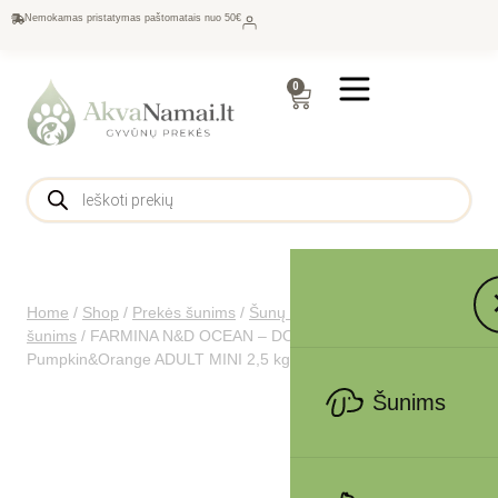
Nemokamas pristatymas paštomatais nuo 50€
0
Home
/
Shop
/
Prekės šunims
/
Šunų maistas
/
Sausas maistas
šunims
/
FARMINA N&D OCEAN – DOG Dry Cod
Pumpkin&Orange ADULT MINI 2,5 kg
Šunims