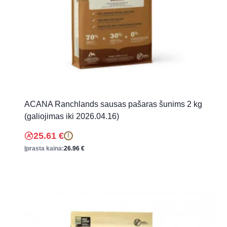
ACANA Ranchlands sausas pašaras šunims 2 kg
(galiojimas iki 2026.04.16)
25.61
€
!
Įprasta kaina:
26.96
€