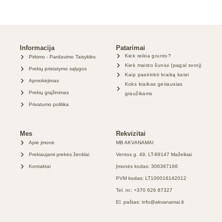
Informacija
Patarimai
Kiek reikia grunto?
Pirkimo - Pardavimo Taisyklės
Kiek maisto šuniui (pagal svorį)
Prekių pristatymo sąlygos
Kaip pasirinkti kraiką katei
Apmokėjimas
Koks kraikas geriausias
Prekių grąžinimas
graužikams
Privatumo politika
Mes
Rekvizitai
Apie įmonė
MB AKVANAMAI
Prekiaujami prekės ženklai
Ventos g. 49, LT-89147 Mažeikiai
Kontaktai
Įmonės kodas: 306367166
PVM kodas: LT100016142012
Tel. nr.: +370 626 87327
El. paštas: info@akvanamai.lt