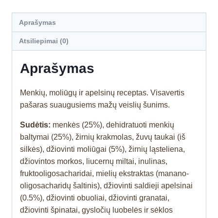
Aprašymas
Atsiliepimai (0)
Aprašymas
Menkių, moliūgų ir apelsinų receptas. Visavertis
pašaras suaugusiems mažų veislių šunims.
Sudėtis:
menkės (25%), dehidratuoti menkių
baltymai (25%), žirnių krakmolas, žuvų taukai (iš
silkės), džiovinti moliūgai (5%), žirnių ląsteliena,
džiovintos morkos, liucernų miltai, inulinas,
fruktooligosacharidai, mielių ekstraktas (manano-
oligosacharidų šaltinis), džiovinti saldieji apelsinai
(0.5%), džiovinti obuoliai, džiovinti granatai,
džiovinti špinatai, gysločių luobelės ir sėklos