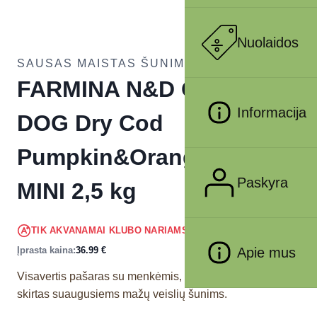
Nuolaidos
SAUSAS MAISTAS ŠUNIMS
FARMINA N&D OCEAN –
Informacija
DOG Dry Cod
Pumpkin&Orange ADULT
Paskyra
MINI 2,5 kg
35.14
€
TIK AKVANAMAI KLUBO NARIAMS
!
Įprasta kaina:
36.99
€
Apie mus
Visavertis pašaras su menkėmis, moliųgais ir apelsinais
skirtas suaugusiems mažų veislių šunims.