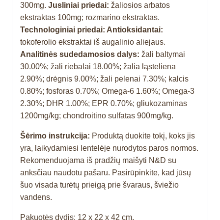
300mg.
Jusliniai priedai:
žaliosios arbatos
ekstraktas 100mg; rozmarino ekstraktas.
Technologiniai priedai: Antioksidantai:
tokoferolio ekstraktai iš augalinio aliejaus.
Analitinės sudedamosios dalys:
žali baltymai
30.00%; žali riebalai 18.00%; žalia ląsteliena
2.90%; drėgnis 9.00%; žali pelenai 7.30%; kalcis
0.80%; fosforas 0.70%; Omega‐6 1.60%; Omega‐3
2.30%; DHR 1.00%; EPR 0.70%; gliukozaminas
1200mg/kg; chondroitino sulfatas 900mg/kg.
Šėrimo instrukcija:
Produktą duokite tokį, koks jis
yra, laikydamiesi lentelėje nurodytos paros normos.
Rekomenduojama iš pradžių maišyti N&D su
anksčiau naudotu pašaru. Pasirūpinkite, kad jūsų
šuo visada turėtų prieigą prie švaraus, šviežio
vandens.
Pakuotės dydis: 12 x 22 x 42 cm.