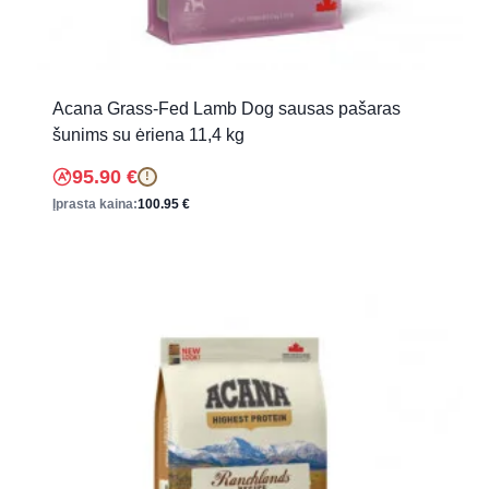
Acana Grass-Fed Lamb Dog sausas pašaras
šunims su ėriena 11,4 kg
95.90
€
!
Įprasta kaina:
100.95
€