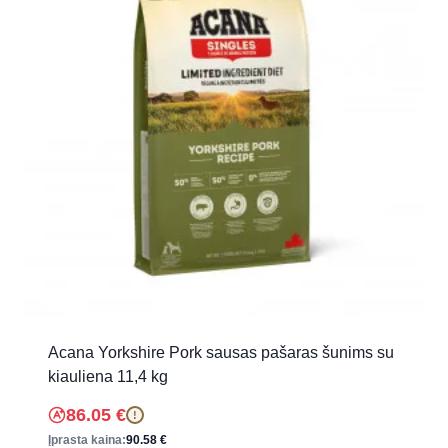
Acana Yorkshire Pork sausas pašaras šunims su
kiauliena 11,4 kg
86.05
€
!
Įprasta kaina:
90.58
€