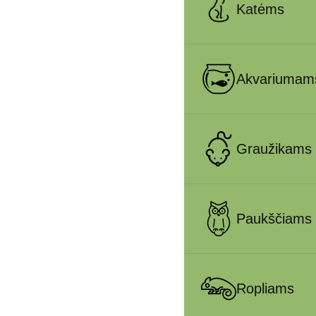
Katėms
Akvariumam
Graužikams
Paukščiams
Ropliams