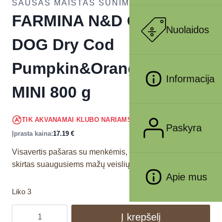
SAUSAS MAISTAS ŠUNIMS
FARMINA N&D OCEAN –
Nuolaidos
DOG Dry Cod
Pumpkin&Orange ADULT
Informacija
MINI 800 g
16.33
€
TIK AKVANAMAI KLUBO NARIAMS
!
Paskyra
Įprasta kaina:
17.19
€
Visavertis pašaras su menkėmis, moliųgais ir apelsinais
skirtas suaugusiems mažų veislių šunims.
Apie mus
Liko 3
Į krepšelį