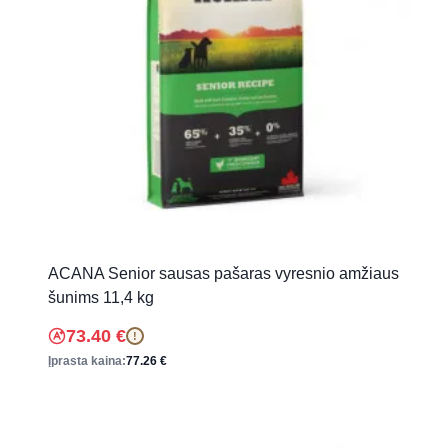
ACANA Senior sausas pašaras vyresnio amžiaus
šunims 11,4 kg
73.40
€
!
Įprasta kaina:
77.26
€