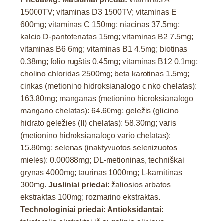
15000TV; vitaminas D3 1500TV; vitaminas E
600mg; vitaminas C 150mg; niacinas 37.5mg;
kalcio D-pantotenatas 15mg; vitaminas B2 7.5mg;
vitaminas B6 6mg; vitaminas B1 4.5mg; biotinas
0.38mg; folio rūgštis 0.45mg; vitaminas B12 0.1mg;
cholino chloridas 2500mg; beta karotinas 1.5mg;
cinkas (metionino hidroksianalogo cinko chelatas):
163.80mg; manganas (metionino hidroksianalogo
mangano chelatas): 64.60mg; geležis (glicino
hidrato geležies (II) chelatas): 58.30mg; varis
(metionino hidroksianalogo vario chelatas):
15.80mg; selenas (inaktyvuotos selenizuotos
mielės): 0.00088mg; DL-metioninas, techniškai
grynas 4000mg; taurinas 1000mg; L-karnitinas
300mg.
Jusliniai priedai:
žaliosios arbatos
ekstraktas 100mg; rozmarino ekstraktas.
Technologiniai priedai: Antioksidantai: