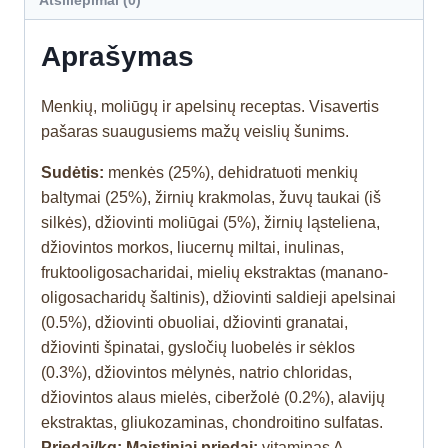
Atsiliepimai (0)
Aprašymas
Menkių, moliūgų ir apelsinų receptas. Visavertis
pašaras suaugusiems mažų veislių šunims.
Sudėtis:
menkės (25%), dehidratuoti menkių
baltymai (25%), žirnių krakmolas, žuvų taukai (iš
silkės), džiovinti moliūgai (5%), žirnių ląsteliena,
džiovintos morkos, liucernų miltai, inulinas,
fruktooligosacharidai, mielių ekstraktas (manano-
oligosacharidų šaltinis), džiovinti saldieji apelsinai
(0.5%), džiovinti obuoliai, džiovinti granatai,
džiovinti špinatai, gysločių luobelės ir sėklos
(0.3%), džiovintos mėlynės, natrio chloridas,
džiovintos alaus mielės, ciberžolė (0.2%), alavijų
ekstraktas, gliukozaminas, chondroitino sulfatas.
Priedai/kg: Maistiniai priedai:
vitaminas A