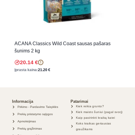
ACANA Classics Wild Coast sausas pašaras
šunims 2 kg
20.14
€
!
Įprasta kaina:
21.20
€
Informacija
Patarimai
Kiek reikia grunto?
Pirkimo - Pardavimo Taisyklės
Kiek maisto šuniui (pagal svorį)
Prekių pristatymo sąlygos
Kaip pasirinkti kraiką katei
Apmokėjimas
Koks kraikas geriausias
Prekių grąžinimas
graužikams