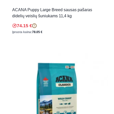
ACANA Puppy Large Breed sausas pašaras
didelių veislių šuniukams 11,4 kg
74.15
€
!
Įprasta kaina:
78.05
€