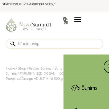
Nemokamas pristatymas paštomatais nuo 50€
0
Home
/
Shop
/
Prekės šunims
/
Šunų maistas
/
Sausas maistas
šunims
/
FARMINA N&D OCEAN – DOG Dry Cod
Pumpkin&Orange ADULT MINI 800 g
Šunims