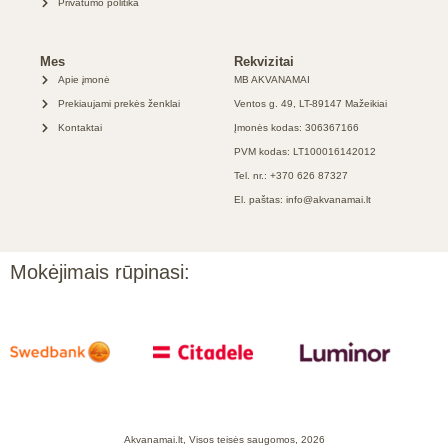
Privatumo politika
Mes
Rekvizitai
Apie įmonė
MB AKVANAMAI
Prekiaujami prekės ženklai
Ventos g. 49, LT-89147 Mažeikiai
Kontaktai
Įmonės kodas: 306367166
PVM kodas: LT100016142012
Tel. nr.: +370 626 87327
El. paštas: info@akvanamai.lt
Mokėjimais rūpinasi:
Akvanamai.lt, Visos teisės saugomos, 2026