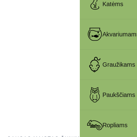
Katėms
Akvariumam
Graužikams
Paukščiams
Ropliams