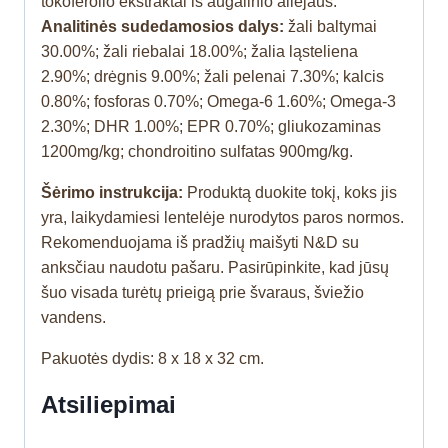
tokoferolio ekstraktai iš augalinio aliejaus.
Analitinės sudedamosios dalys:
žali baltymai
30.00%; žali riebalai 18.00%; žalia ląsteliena
2.90%; drėgnis 9.00%; žali pelenai 7.30%; kalcis
0.80%; fosforas 0.70%; Omega‐6 1.60%; Omega‐3
2.30%; DHR 1.00%; EPR 0.70%; gliukozaminas
1200mg/kg; chondroitino sulfatas 900mg/kg.
Šėrimo instrukcija:
Produktą duokite tokį, koks jis
yra, laikydamiesi lentelėje nurodytos paros normos.
Rekomenduojama iš pradžių maišyti N&D su
anksčiau naudotu pašaru. Pasirūpinkite, kad jūsų
šuo visada turėtų prieigą prie švaraus, šviežio
vandens.
Pakuotės dydis: 8 x 18 x 32 cm.
Atsiliepimai