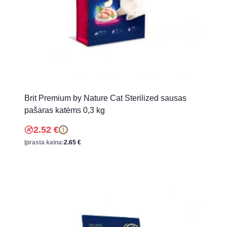
Brit Premium by Nature Cat Sterilized sausas
pašaras katėms 0,3 kg
2.52
€
!
Įprasta kaina:
2.65
€