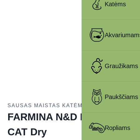
Katėms
Akvariumam
Graužikams
Paukščiams
SAUSAS MAISTAS KATĖMS
FARMINA N&D PRIME –
Ropliams
CAT Dry