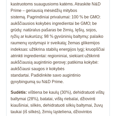
kastruotoms suaugusioms katėms. Atraskite N&D
Prime – geriausią mėsėdžių mitybos
sistemą. Pagrindiniai privalumai: 100 % be GMO:
aukščiausios kokybės ingredientai be GMO; be
grūdų: natūralus pašaras be žirnių, lęšių, sojos,
ryžių ar kukurūzų; 98 % gyvūninių baltymų: palaiko
raumenų vystymąsi ir sveikatą; žemas glikemijos
indeksas: užtikrina stabilų energijos lygį; kruopščiai
atrinkti ingredientai: regioniniai, siekiant užtikrinti
aukščiausią augintinio gerovę; patikima kokybė:
aukščiausi saugos ir kokybės
standartai. Padidinkite savo augintinio
gyvybingumą su N&D Prime.
Sudėtis:
vištiena be kaulų (30%), dehidratuoti vištų
baltymai (28%), batatai, vištų riebalai, džiovinti
kiaušiniai, silkės, dehidratuoti silkių baltymai, žuvų
taukai (iš silkės), žirnių ląsteliena, džiovintos