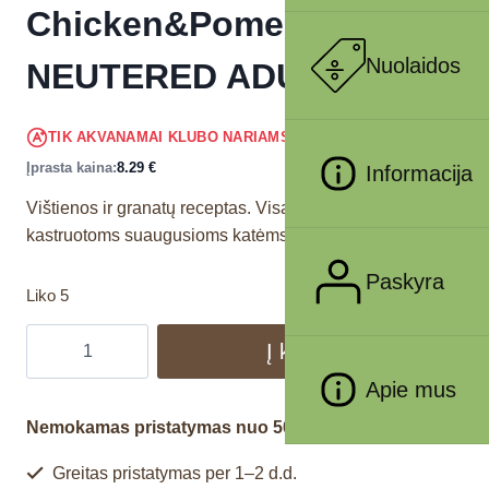
Chicken&Pomegr
Nuolaidos
NEUTERED ADULT 300 gr
7.88
€
TIK AKVANAMAI KLUBO NARIAMS
!
Įprasta kaina:
8.29
€
Informacija
Vištienos ir granatų receptas. Visavertis pašaras
kastruotoms suaugusioms katėms.
Paskyra
Liko 5
Į krepšelį
Apie mus
Nemokamas pristatymas nuo 50€
Greitas pristatymas per 1–2 d.d.