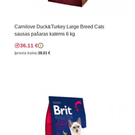
Carnilove Duck&Turkey Large Breed Cats
sausas pašaras katėms 6 kg
36.11
€
!
Įprasta kaina:
38.01
€