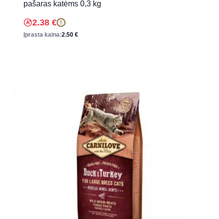
pašaras katėms 0,3 kg
2.38
€
!
Įprasta kaina:
2.50
€