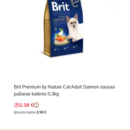
Brit Premium by Nature Cat Adult Salmon sausas
pašaras katėms 0,3kg
2.38
€
!
Įprasta kaina:
2.50
€