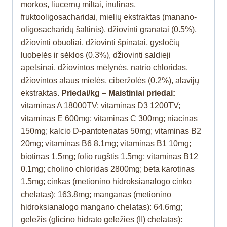
morkos, liucernų miltai, inulinas,
fruktooligosacharidai, mielių ekstraktas (manano-
oligosacharidų šaltinis), džiovinti granatai (0.5%),
džiovinti obuoliai, džiovinti špinatai, gysločių
luobelės ir sėklos (0.3%), džiovinti saldieji
apelsinai, džiovintos mėlynės, natrio chloridas,
džiovintos alaus mielės, ciberžolės (0.2%), alavijų
ekstraktas.
Priedai/kg – Maistiniai priedai:
vitaminas A 18000TV; vitaminas D3 1200TV;
vitaminas E 600mg; vitaminas C 300mg; niacinas
150mg; kalcio D-pantotenatas 50mg; vitaminas B2
20mg; vitaminas B6 8.1mg; vitaminas B1 10mg;
biotinas 1.5mg; folio rūgštis 1.5mg; vitaminas B12
0.1mg; cholino chloridas 2800mg; beta karotinas
1.5mg; cinkas (metionino hidroksianalogo cinko
chelatas): 163.8mg; manganas (metionino
hidroksianalogo mangano chelatas): 64.6mg;
geležis (glicino hidrato geležies (II) chelatas):