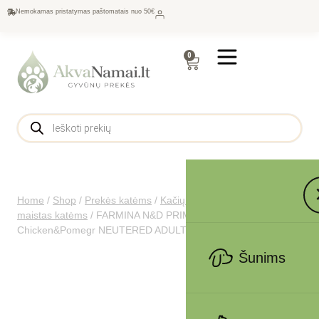
Nemokamas pristatymas paštomatais nuo 50€
0
Home
/
Shop
/
Prekės katėms
/
Kačių maistas
/
Sausas
maistas katėms
/
FARMINA N&D PRIME – CAT Dry
Chicken&Pomegr NEUTERED ADULT 300 gr
Šunims