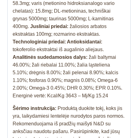
58.3mg; varis (metionino hidroksianalogo vario
chelatas): 15.8mg; DL-metioninas, techniškai
grynas 5000mg; taurinas 5000mg; L-karnitinas
400mg.
Jusliniai priedai:
žaliosios arbatos
ekstraktas 100mg; rozmarino ekstraktas.
Technologiniai priedai: Antioksidantai:
tokoferolio ekstraktai iš augalinio aliejaus.
Analitinės sudedamosios dalys:
žali baltymai
46.00%; žali riebalai 11.00%; žalia ląsteliena
5.10%; drėgnis 8.00%; žali pelenai 8.90%; kalcis
1.10%; fosforas 0.90%; magnis 0.08%; Omega-6
2.00%; Omega-3 0.45%; DHR 0.30%; EPR 0.10%.
Energinė vertė: Kcal/Kg 3643 – Mj/Kg 15.24
Šėrimo instrukcija:
Produktą duokite tokį, koks jis
yra, laikydamiesi lentelėje nurodytos paros normos.
Rekomenduojama iš pradžių maišyti N&D su
anksčiau naudotu pašaru. Pasirūpinkite, kad jūsų