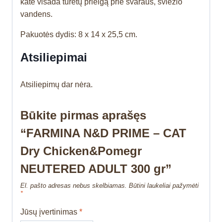
katė visada turėtų prieigą prie švaraus, šviežio
vandens.
Pakuotės dydis: 8 x 14 x 25,5 cm.
Atsiliepimai
Atsiliepimų dar nėra.
Būkite pirmas aprašęs
“FARMINA N&D PRIME – CAT
Dry Chicken&Pomegr
NEUTERED ADULT 300 gr”
El. pašto adresas nebus skelbiamas.
Būtini laukeliai pažymėti
*
Jūsų įvertinimas
*