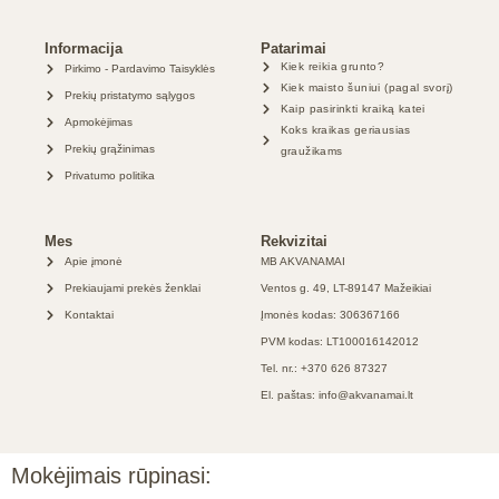
Informacija
Patarimai
Kiek reikia grunto?
Pirkimo - Pardavimo Taisyklės
Kiek maisto šuniui (pagal svorį)
Prekių pristatymo sąlygos
Kaip pasirinkti kraiką katei
Apmokėjimas
Koks kraikas geriausias
Prekių grąžinimas
graužikams
Privatumo politika
Mes
Rekvizitai
Apie įmonė
MB AKVANAMAI
Prekiaujami prekės ženklai
Ventos g. 49, LT-89147 Mažeikiai
Kontaktai
Įmonės kodas: 306367166
PVM kodas: LT100016142012
Tel. nr.: +370 626 87327
El. paštas: info@akvanamai.lt
Mokėjimais rūpinasi: