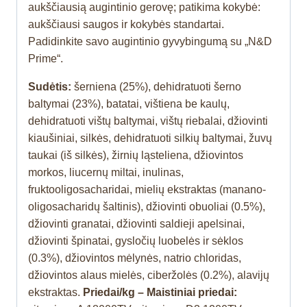
aukščiausią augintinio gerovę; patikima kokybė:
aukščiausi saugos ir kokybės standartai.
Padidinkite savo augintinio gyvybingumą su „N&D
Prime“.
Sudėtis:
šerniena (25%), dehidratuoti šerno
baltymai (23%), batatai, vištiena be kaulų,
dehidratuoti vištų baltymai, vištų riebalai, džiovinti
kiaušiniai, silkės, dehidratuoti silkių baltymai, žuvų
taukai (iš silkės), žirnių ląsteliena, džiovintos
morkos, liucernų miltai, inulinas,
fruktooligosacharidai, mielių ekstraktas (manano-
oligosacharidų šaltinis), džiovinti obuoliai (0.5%),
džiovinti granatai, džiovinti saldieji apelsinai,
džiovinti špinatai, gysločių luobelės ir sėklos
(0.3%), džiovintos mėlynės, natrio chloridas,
džiovintos alaus mielės, ciberžolės (0.2%), alavijų
ekstraktas.
Priedai/kg – Maistiniai priedai: