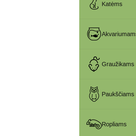
Katėms
Akvariumam
Graužikams
Paukščiams
Ropliams