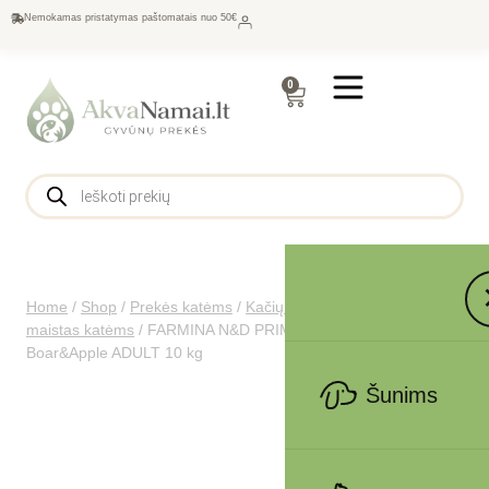
Nemokamas pristatymas paštomatais nuo 50€
0
Home
/
Shop
/
Prekės katėms
/
Kačių maistas
/
Sausas
maistas katėms
/
FARMINA N&D PRIME – CAT Dry Wild
Boar&Apple ADULT 10 kg
Šunims