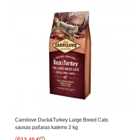
Carnilove Duck&Turkey Large Breed Cats
sausas pašaras katėms 2 kg
13.40
€
!