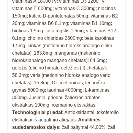
vitaminas A 18000TV; vitaminas D3 1200TV;
vitaminas E 600mg; vitaminas C 300mg; niacinas
150mg; kalcio D-pantotenatas 50mg; vitaminas B2
20mg; vitaminas B6 8.1mg; vitaminas B1 10mg;
biotinas 1.5mg; folio rūgštis 1.5mg; vitaminas B12
0.1mg; cholino chloridas 2500mg; beta karotinas
1.5mg; cinkas (metionino hidroksianalogo cinko
chelatas): 163.8mg; manganas (metionino
hidroksianalogo mangano chelatas): 64.6mg;
geležis (glicino hidrato geležies (II) chelatas):
58.3mg; varis (metionino hidroksianalogo vario
chelatas): 15.8mg; DL-metioninas, techniškai
grynas 5000mg; taurinas 4000mg; L-karnitinas
300mg. Jusliniai priedai: žaliosios arbatos
ekstraktas 100mg; rozmarino ekstraktas.
Technologiniai priedai:
Antioksidantai: tokoferolio
ekstraktai iš augalinio aliejaus.
Analitinės
sudedamosios dalys:
žali baltymai 44.00%; žali