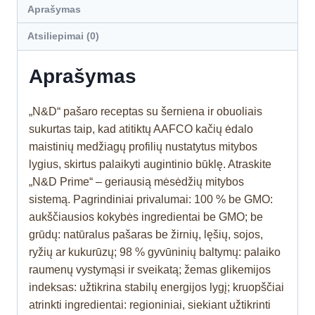
Aprašymas
Atsiliepimai (0)
Aprašymas
„N&D“ pašaro receptas su šerniena ir obuoliais
sukurtas taip, kad atitiktų AAFCO kačių ėdalo
maistinių medžiagų profilių nustatytus mitybos
lygius, skirtus palaikyti augintinio būklę. Atraskite
„N&D Prime“ – geriausią mėsėdžių mitybos
sistemą. Pagrindiniai privalumai: 100 % be GMO:
aukščiausios kokybės ingredientai be GMO; be
grūdų: natūralus pašaras be žirnių, lęšių, sojos,
ryžių ar kukurūzų; 98 % gyvūninių baltymų: palaiko
raumenų vystymąsi ir sveikatą; žemas glikemijos
indeksas: užtikrina stabilų energijos lygį; kruopščiai
atrinkti ingredientai: regioniniai, siekiant užtikrinti