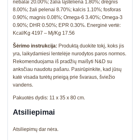
riebalai 20.00%; žalia ląsteliena 1.80%; drėgnis
8.00%; žali pelenai 8.70%; kalcis 1.10%; fosforas
0.90%; magnis 0.08%; Omega-6 3.40%; Omega-3
0.90%; DHR 0.50%; EPR 0.30%. Energinė vertė:
Kcal/Kg 4197 – Mj/Kg 17.56
Šėrimo instrukcija:
Produktą duokite tokį, koks jis
yra, laikydamiesi lentelėje nurodytos paros normos.
Rekomenduojama iš pradžių maišyti N&D su
anksčiau naudotu pašaru. Pasirūpinkite, kad jūsų
katė visada turėtų prieigą prie švaraus, šviežio
vandens.
Pakuotės dydis: 11 x 35 x 80 cm.
Atsiliepimai
Atsiliepimų dar nėra.