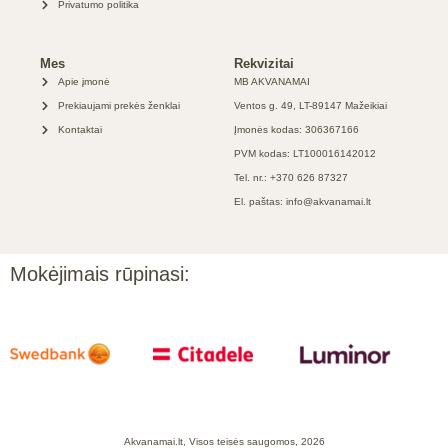
Privatumo politika
Mes
Rekvizitai
Apie įmonė
MB AKVANAMAI
Prekiaujami prekės ženklai
Ventos g. 49, LT-89147 Mažeikiai
Kontaktai
Įmonės kodas: 306367166
PVM kodas: LT100016142012
Tel. nr.: +370 626 87327
El. paštas: info@akvanamai.lt
Mokėjimais rūpinasi:
Akvanamai.lt, Visos teisės saugomos, 2026