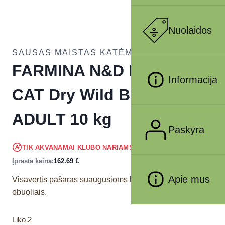
Nuolaidos
SAUSAS MAISTAS KATĖMS
FARMINA N&D PRIME –
Informacija
CAT Dry Wild Boar&Apple
ADULT 10 kg
Paskyra
154.56
€
TIK AKVANAMAI KLUBO NARIAMS
!
Įprasta kaina:
162.69
€
Apie mus
Visavertis pašaras suaugusioms katėms su šerniena ir
obuoliais.
Liko 2