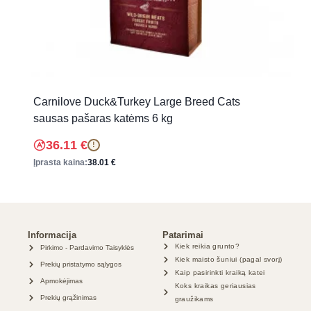
Carnilove Duck&Turkey Large Breed Cats
sausas pašaras katėms 6 kg
36.11
€
!
Įprasta kaina:
38.01
€
Informacija
Patarimai
Kiek reikia grunto?
Pirkimo - Pardavimo Taisyklės
Kiek maisto šuniui (pagal svorį)
Prekių pristatymo sąlygos
Kaip pasirinkti kraiką katei
Apmokėjimas
Koks kraikas geriausias
Prekių grąžinimas
graužikams