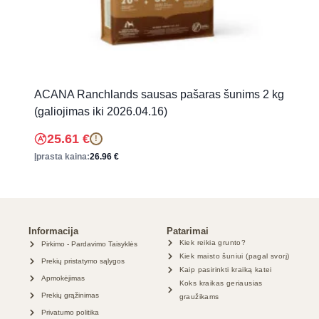
ACANA Ranchlands sausas pašaras šunims 2 kg
(galiojimas iki 2026.04.16)
25.61
€
!
Įprasta kaina:
26.96
€
Informacija
Patarimai
Kiek reikia grunto?
Pirkimo - Pardavimo Taisyklės
Kiek maisto šuniui (pagal svorį)
Prekių pristatymo sąlygos
Kaip pasirinkti kraiką katei
Apmokėjimas
Koks kraikas geriausias
Prekių grąžinimas
graužikams
Privatumo politika