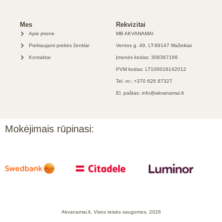
Mes
Rekvizitai
Apie įmonė
MB AKVANAMAI
Prekiaujami prekės ženklai
Ventos g. 49, LT-89147 Mažeikiai
Kontaktai
Įmonės kodas: 306367166
PVM kodas: LT100016142012
Tel. nr.: +370 626 87327
El. paštas: info@akvanamai.lt
Mokėjimais rūpinasi:
Akvanamai.lt, Visos teisės saugomos, 2026