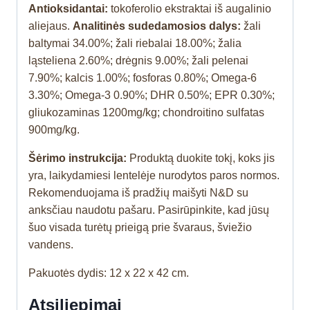
Antioksidantai:
tokoferolio ekstraktai iš augalinio
aliejaus.
Analitinės sudedamosios dalys:
žali
baltymai 34.00%; žali riebalai 18.00%; žalia
ląsteliena 2.60%; drėgnis 9.00%; žali pelenai
7.90%; kalcis 1.00%; fosforas 0.80%; Omega-6
3.30%; Omega-3 0.90%; DHR 0.50%; EPR 0.30%;
gliukozaminas 1200mg/kg; chondroitino sulfatas
900mg/kg.
Šėrimo instrukcija:
Produktą duokite tokį, koks jis
yra, laikydamiesi lentelėje nurodytos paros normos.
Rekomenduojama iš pradžių maišyti N&D su
anksčiau naudotu pašaru. Pasirūpinkite, kad jūsų
šuo visada turėtų prieigą prie švaraus, šviežio
vandens.
Pakuotės dydis: 12 x 22 x 42 cm.
Atsiliepimai