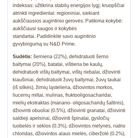
indeksas: užtikrina stabilų energijos lygį; kruopščiai
atrinkti ingredientai: regioniniai, siekiant
aukščiausios augintinio gerovės. Patikima kokybė:
aukščiausi saugos ir kokybės
standartai. Padidinkite savo augintinio
gyvybingumą su N&D Prime.
Sudėtis:
šerniena (22%), dehidratuoti šerno
baltymai (20%), batatai, vištiena be kaulų,
dehidratuoti vištų baltymai, vištų riebalai, džiovinti
kiaušiniai, dehidratuoti žuvų baltymai, žuvų taukai
(iš silkės), žirnių ląsteliena, džiovintos morkos,
liucernų miltai, inulinas, fruktooligosacharidai,
mielių ekstraktas (manano- oligosacharidų šaltinis),
džiovinti obuoliai (0.5%), džiovinti granatai, džiovinti
saldieji apelsinai, džiovinti špinatai, gysločių
luobelės ir sėklos (0.3%), džiovintos mėlynės, natrio
chloridas, džiovintos alaus mielės, ciberžolė (0.2%),