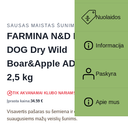
Nuolaidos
SAUSAS MAISTAS ŠUNIMS
FARMINA N&D PRIME –
Informacija
DOG Dry Wild
Boar&Apple ADULT MINI
Paskyra
2,5 kg
32.86
€
TIK AKVANAMAI KLUBO NARIAMS
!
Įprasta kaina:
34.59
€
Apie mus
Visavertis pašaras su šerniena ir obuoliais skirtas
suaugusiems mažų veislių šunims.