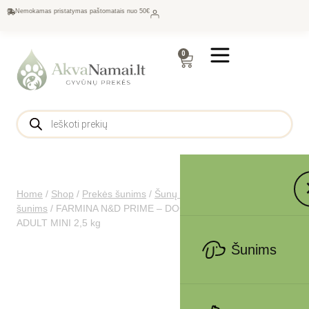
Nemokamas pristatymas paštomatais nuo 50€
0
Home
/
Shop
/
Prekės šunims
/
Šunų maistas
/
Sausas maistas
šunims
/
FARMINA N&D PRIME – DOG Dry Wild Boar&Apple
ADULT MINI 2,5 kg
Šunims