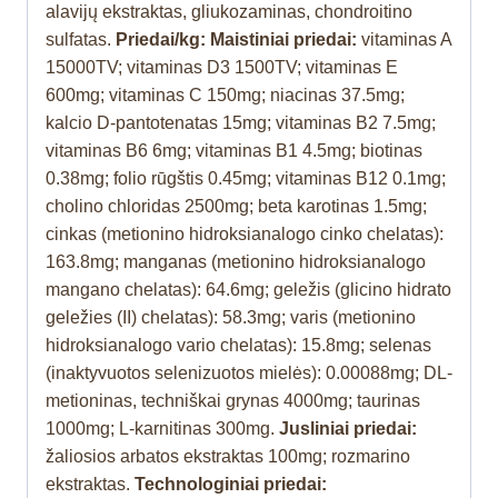
alavijų ekstraktas, gliukozaminas, chondroitino
sulfatas.
Priedai/kg: Maistiniai priedai:
vitaminas A
15000TV; vitaminas D3 1500TV; vitaminas E
600mg; vitaminas C 150mg; niacinas 37.5mg;
kalcio D-pantotenatas 15mg; vitaminas B2 7.5mg;
vitaminas B6 6mg; vitaminas B1 4.5mg; biotinas
0.38mg; folio rūgštis 0.45mg; vitaminas B12 0.1mg;
cholino chloridas 2500mg; beta karotinas 1.5mg;
cinkas (metionino hidroksianalogo cinko chelatas):
163.8mg; manganas (metionino hidroksianalogo
mangano chelatas): 64.6mg; geležis (glicino hidrato
geležies (II) chelatas): 58.3mg; varis (metionino
hidroksianalogo vario chelatas): 15.8mg; selenas
(inaktyvuotos selenizuotos mielės): 0.00088mg; DL-
metioninas, techniškai grynas 4000mg; taurinas
1000mg; L-karnitinas 300mg.
Jusliniai priedai:
žaliosios arbatos ekstraktas 100mg; rozmarino
ekstraktas.
Technologiniai priedai: