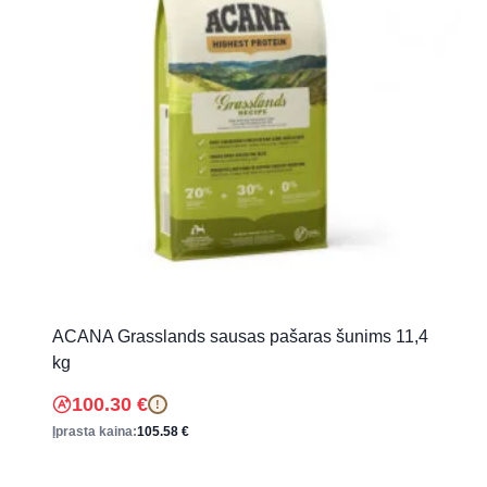
ACANA Grasslands sausas pašaras šunims 11,4
kg
100.30
€
!
Įprasta kaina:
105.58
€