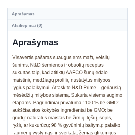
Aprašymas
Atsiliepimai (0)
Aprašymas
Visavertis pašaras suaugusiems mažų veislių
šunims. N&D šernienos ir obuolių receptas
sukurtas taip, kad atitiktų AAFCO šunų ėdalo
maistinių medžiagų profilių nustatytus mitybos
lygius palaikymui. Atraskite N&D Prime – geriausią
mėsėdžių mitybos sistemą. Sukurta visiems augimo
etapams. Pagrindiniai privalumai: 100 % be GMO:
aukščiausios kokybės ingredientai be GMO; be
grūdų: natūralus maistas be žirnių, lęšių, sojos,
ryžių ar kukurūzų; 98 % gyvūninių baltymų: palaiko
raumenų vystymąsi ir sveikatą; žemas glikemijos