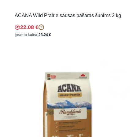
ACANA Wild Prairie sausas pašaras šunims 2 kg
22.08
€
!
Įprasta kaina:
23.24
€