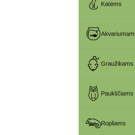
Katėms
Akvariumam
Graužikams
Paukščiams
Ropliams