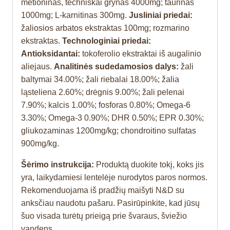
metioninas, techniškai grynas 4000mg; taurinas
1000mg; L-karnitinas 300mg.
Jusliniai priedai:
žaliosios arbatos ekstraktas 100mg; rozmarino
ekstraktas.
Technologiniai priedai:
Antioksidantai:
tokoferolio ekstraktai iš augalinio
aliejaus.
Analitinės sudedamosios dalys:
žali
baltymai 34.00%; žali riebalai 18.00%; žalia
ląsteliena 2.60%; drėgnis 9.00%; žali pelenai
7.90%; kalcis 1.00%; fosforas 0.80%; Omega-6
3.30%; Omega-3 0.90%; DHR 0.50%; EPR 0.30%;
gliukozaminas 1200mg/kg; chondroitino sulfatas
900mg/kg.
Šėrimo instrukcija:
Produktą duokite tokį, koks jis
yra, laikydamiesi lentelėje nurodytos paros normos.
Rekomenduojama iš pradžių maišyti N&D su
anksčiau naudotu pašaru. Pasirūpinkite, kad jūsų
šuo visada turėtų prieigą prie švaraus, šviežio
vandens.