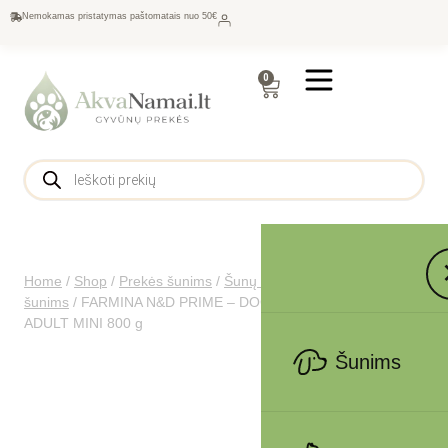
Nemokamas pristatymas paštomatais nuo 50€
0
Home
/
Shop
/
Prekės šunims
/
Šunų maistas
/
Sausas maistas
šunims
/
FARMINA N&D PRIME – DOG Dry Wild Boar&Apple
ADULT MINI 800 g
Šunims