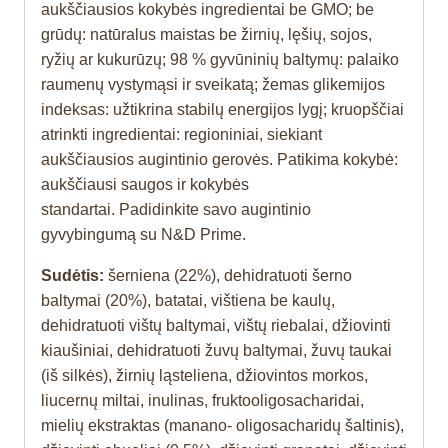
aukščiausios kokybės ingredientai be GMO; be
grūdų: natūralus maistas be žirnių, lęšių, sojos,
ryžių ar kukurūzų; 98 % gyvūninių baltymų: palaiko
raumenų vystymąsi ir sveikatą; žemas glikemijos
indeksas: užtikrina stabilų energijos lygį; kruopščiai
atrinkti ingredientai: regioniniai, siekiant
aukščiausios augintinio gerovės. Patikima kokybė:
aukščiausi saugos ir kokybės
standartai. Padidinkite savo augintinio
gyvybingumą su N&D Prime.
Sudėtis:
šerniena (22%), dehidratuoti šerno
baltymai (20%), batatai, vištiena be kaulų,
dehidratuoti vištų baltymai, vištų riebalai, džiovinti
kiaušiniai, dehidratuoti žuvų baltymai, žuvų taukai
(iš silkės), žirnių ląsteliena, džiovintos morkos,
liucernų miltai, inulinas, fruktooligosacharidai,
mielių ekstraktas (manano- oligosacharidų šaltinis),