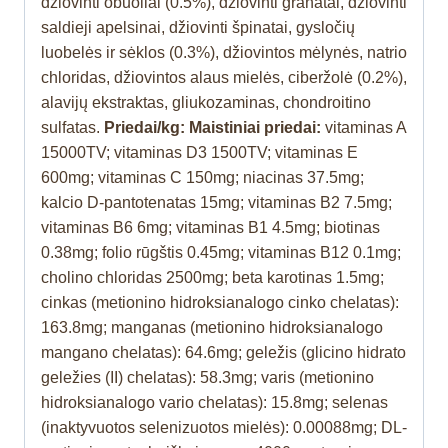
džiovinti obuoliai (0.5%), džiovinti granatai, džiovinti
saldieji apelsinai, džiovinti špinatai, gysločių
luobelės ir sėklos (0.3%), džiovintos mėlynės, natrio
chloridas, džiovintos alaus mielės, ciberžolė (0.2%),
alavijų ekstraktas, gliukozaminas, chondroitino
sulfatas.
Priedai/kg: Maistiniai priedai:
vitaminas A
15000TV; vitaminas D3 1500TV; vitaminas E
600mg; vitaminas C 150mg; niacinas 37.5mg;
kalcio D-pantotenatas 15mg; vitaminas B2 7.5mg;
vitaminas B6 6mg; vitaminas B1 4.5mg; biotinas
0.38mg; folio rūgštis 0.45mg; vitaminas B12 0.1mg;
cholino chloridas 2500mg; beta karotinas 1.5mg;
cinkas (metionino hidroksianalogo cinko chelatas):
163.8mg; manganas (metionino hidroksianalogo
mangano chelatas): 64.6mg; geležis (glicino hidrato
geležies (II) chelatas): 58.3mg; varis (metionino
hidroksianalogo vario chelatas): 15.8mg; selenas
(inaktyvuotos selenizuotos mielės): 0.00088mg; DL-