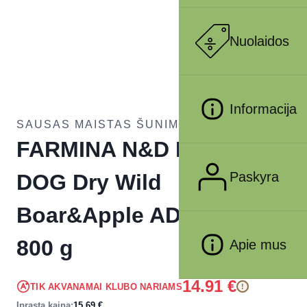
Nuolaidos
Informacija
SAUSAS MAISTAS ŠUNIMS
FARMINA N&D PRIME –
Paskyra
DOG Dry Wild
Boar&Apple ADULT MINI
800 g
Apie mus
14.91
€
TIK AKVANAMAI KLUBO NARIAMS
!
Įprasta kaina:
15.69
€