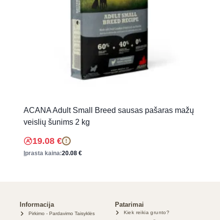
ACANA Adult Small Breed sausas pašaras mažų
veislių šunims 2 kg
19.08
€
!
Įprasta kaina:
20.08
€
Informacija
Patarimai
Kiek reikia grunto?
Pirkimo - Pardavimo Taisyklės