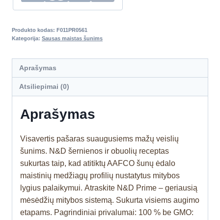
Produkto kodas:
F011PR0561
Kategorija:
Sausas maistas šunims
Aprašymas
Atsiliepimai (0)
Aprašymas
Visavertis pašaras suaugusiems mažų veislių
šunims. N&D šernienos ir obuolių receptas
sukurtas taip, kad atitiktų AAFCO šunų ėdalo
maistinių medžiagų profilių nustatytus mitybos
lygius palaikymui. Atraskite N&D Prime – geriausią
mėsėdžių mitybos sistemą. Sukurta visiems augimo
etapams. Pagrindiniai privalumai: 100 % be GMO: