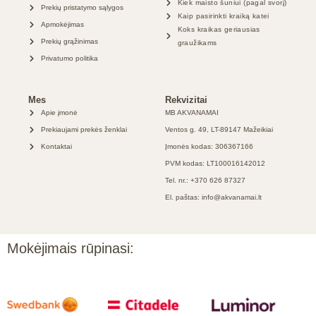
Kiek maisto šuniui (pagal svorį)
Prekių pristatymo sąlygos
Kaip pasirinkti kraiką katei
Apmokėjimas
Koks kraikas geriausias
Prekių grąžinimas
graužikams
Privatumo politika
Mes
Rekvizitai
Apie įmonė
MB AKVANAMAI
Prekiaujami prekės ženklai
Ventos g. 49, LT-89147 Mažeikiai
Kontaktai
Įmonės kodas: 306367166
PVM kodas: LT100016142012
Tel. nr.: +370 626 87327
El. paštas: info@akvanamai.lt
Mokėjimais rūpinasi: