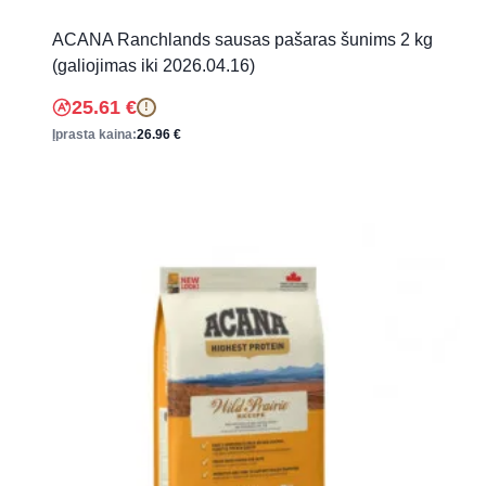
ACANA Ranchlands sausas pašaras šunims 2 kg
(galiojimas iki 2026.04.16)
25.61
€
!
Įprasta kaina:
26.96
€