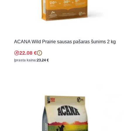
ACANA Wild Prairie sausas pašaras šunims 2 kg
22.08
€
!
Įprasta kaina:
23.24
€