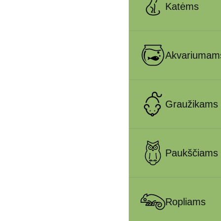
Katėms
Akvariumam
Graužikams
Paukščiams
Ropliams