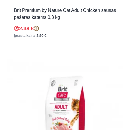
Brit Premium by Nature Cat Adult Chicken sausas
pašaras katėms 0,3 kg
2.38
€
!
Įprasta kaina:
2.50
€