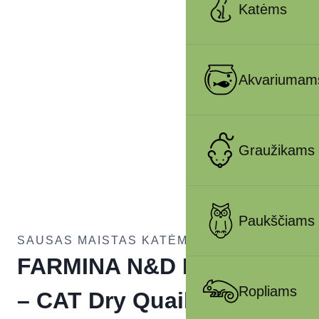
Katėms
Akvariumam
Graužikams
Paukščiams
SAUSAS MAISTAS KATĖMS
FARMINA N&D PUMPKIN
Ropliams
– CAT Dry Quail&Pomegr