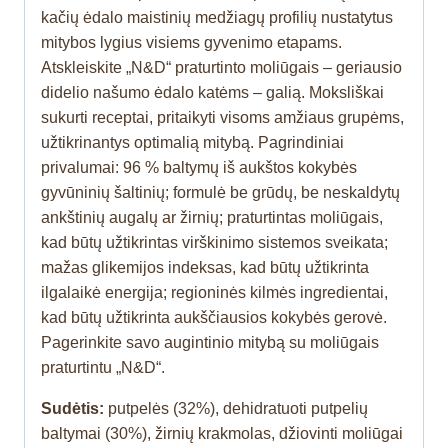
kačių ėdalo maistinių medžiagų profilių nustatytus
mitybos lygius visiems gyvenimo etapams.
Atskleiskite „N&D“ praturtinto moliūgais – geriausio
didelio našumo ėdalo katėms – galią. Moksliškai
sukurti receptai, pritaikyti visoms amžiaus grupėms,
užtikrinantys optimalią mitybą. Pagrindiniai
privalumai: 96 % baltymų iš aukštos kokybės
gyvūninių šaltinių; formulė be grūdų, be neskaldytų
ankštinių augalų ar žirnių; praturtintas moliūgais,
kad būtų užtikrintas virškinimo sistemos sveikata;
mažas glikemijos indeksas, kad būtų užtikrinta
ilgalaikė energija; regioninės kilmės ingredientai,
kad būtų užtikrinta aukščiausios kokybės gerovė.
Pagerinkite savo augintinio mitybą su moliūgais
praturtintu „N&D“.
Sudėtis:
putpelės (32%), dehidratuoti putpelių
baltymai (30%), žirnių krakmolas, džiovinti moliūgai