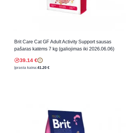
Brit Care Cat GF Adult Activity Support sausas
pašaras katėms 7 kg (galiojimas iki 2026.06.06)
39.14
€
!
Įprasta kaina:
41.20
€