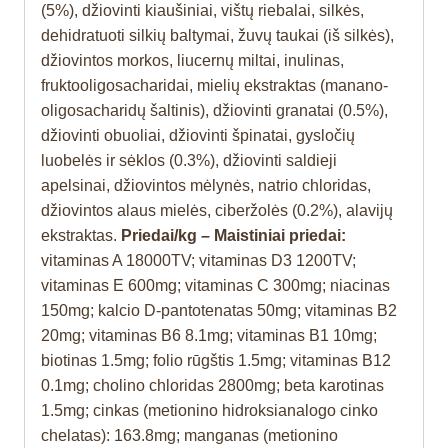
(5%), džiovinti kiaušiniai, vištų riebalai, silkės,
dehidratuoti silkių baltymai, žuvų taukai (iš silkės),
džiovintos morkos, liucernų miltai, inulinas,
fruktooligosacharidai, mielių ekstraktas (manano-
oligosacharidų šaltinis), džiovinti granatai (0.5%),
džiovinti obuoliai, džiovinti špinatai, gysločių
luobelės ir sėklos (0.3%), džiovinti saldieji
apelsinai, džiovintos mėlynės, natrio chloridas,
džiovintos alaus mielės, ciberžolės (0.2%), alavijų
ekstraktas.
Priedai/kg – Maistiniai priedai:
vitaminas A 18000TV; vitaminas D3 1200TV;
vitaminas E 600mg; vitaminas C 300mg; niacinas
150mg; kalcio D-pantotenatas 50mg; vitaminas B2
20mg; vitaminas B6 8.1mg; vitaminas B1 10mg;
biotinas 1.5mg; folio rūgštis 1.5mg; vitaminas B12
0.1mg; cholino chloridas 2800mg; beta karotinas
1.5mg; cinkas (metionino hidroksianalogo cinko
chelatas): 163.8mg; manganas (metionino