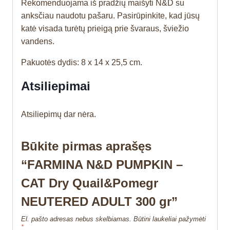
Rekomenduojama iš pradžių maišyti N&D su
anksčiau naudotu pašaru. Pasirūpinkite, kad jūsų
katė visada turėtų prieigą prie švaraus, šviežio
vandens.
Pakuotės dydis: 8 x 14 x 25,5 cm.
Atsiliepimai
Atsiliepimų dar nėra.
Būkite pirmas aprašęs
“FARMINA N&D PUMPKIN –
CAT Dry Quail&Pomegr
NEUTERED ADULT 300 gr”
El. pašto adresas nebus skelbiamas.
Būtini laukeliai pažymėti
*