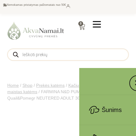
Nemokamas pristatymas paštomatais nuo 50€
0
Home
/
Shop
/
Prekės katėms
/
Kačių maistas
/
Sausas
maistas katėms
/
FARMINA N&D PUMPKIN – CAT Dry
Quail&Pomegr NEUTERED ADULT 300 gr
Šunims