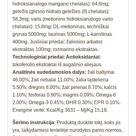
hidroksianalogo mangano chelatas): 64.6mg;
geležis (glicino hidrato geležies (II) chelatas):
58.3mg; varis (metionino hidroksianalogo vario
chelatas): 15.8mg; DL-metioninas, techniškai
grynas 5000mg; taurinas 5000mg; L-karnitinas
400mg. Jusliniai priedai: žaliosios arbatos
ekstraktas 100mg; rozmarino ekstraktas.
Technologiniai priedai: Antioksidantai:
tokoferolio ekstraktai iš augalinio aliejaus.
Analitinės sudedamosios dalys:
žali baltymai
46.00%; žali riebalai 11.00%; žalia ląsteliena
5.50%; drėgnis 8.00%; žali pelenai 8.70%; kalcis
1.10%; fosforas 0.90%; magnis 0.09%; Omega-6
2.00%; Omega-3 0.45%; DHR 0.30%; EPR 0.10%.
Energinė vertė: Kcal/Kg 3631 – Mj/Kg 15,19.
Šėrimo instrukcija:
Produktą duokite tokį, koks jis
yra, laikydamiesi lentelėje nurodytos paros normos.