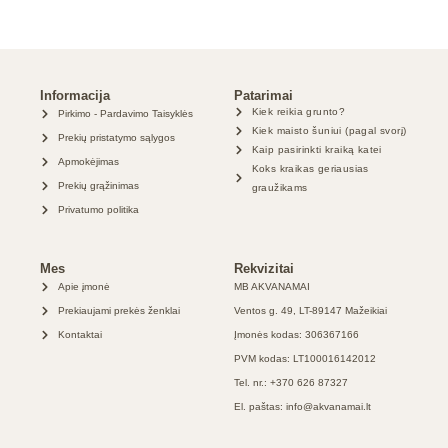
Informacija
Patarimai
Kiek reikia grunto?
Pirkimo - Pardavimo Taisyklės
Kiek maisto šuniui (pagal svorį)
Prekių pristatymo sąlygos
Kaip pasirinkti kraiką katei
Apmokėjimas
Koks kraikas geriausias
Prekių grąžinimas
graužikams
Privatumo politika
Mes
Rekvizitai
Apie įmonė
MB AKVANAMAI
Prekiaujami prekės ženklai
Ventos g. 49, LT-89147 Mažeikiai
Kontaktai
Įmonės kodas: 306367166
PVM kodas: LT100016142012
Tel. nr.: +370 626 87327
El. paštas: info@akvanamai.lt