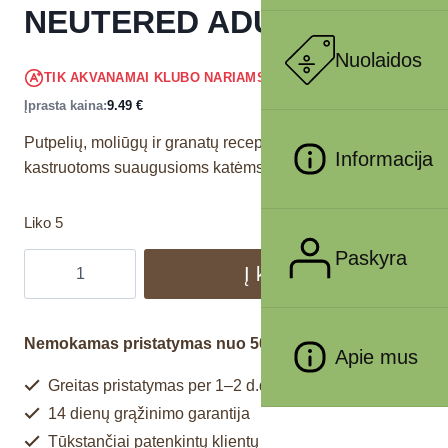
NEUTERED ADULT 300 gr
Nuolaidos
9.02
€
TIK AKVANAMAI KLUBO NARIAMS
!
Įprasta kaina:
9.49
€
Putpelių, moliūgų ir granatų receptas. Visavertis pašaras
Informacija
kastruotoms suaugusioms katėms.
Liko 5
Paskyra
Į krepšelį
Nemokamas pristatymas nuo 50€
Apie mus
Greitas pristatymas per 1–2 d.d.
14 dienų grąžinimo garantija
Tūkstančiai patenkintų klientų