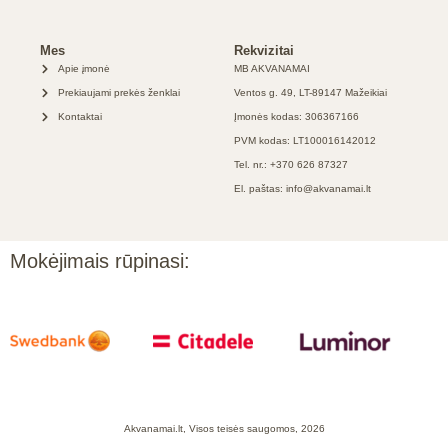
Mes
Rekvizitai
Apie įmonė
MB AKVANAMAI
Prekiaujami prekės ženklai
Ventos g. 49, LT-89147 Mažeikiai
Kontaktai
Įmonės kodas: 306367166
PVM kodas: LT100016142012
Tel. nr.: +370 626 87327
El. paštas: info@akvanamai.lt
Mokėjimais rūpinasi:
Akvanamai.lt, Visos teisės saugomos, 2026