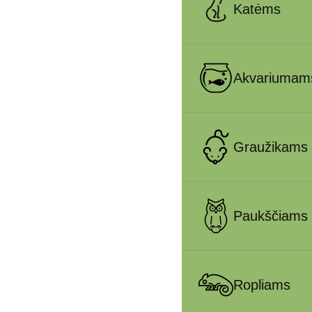
Katėms
Akvariumam
Graužikams
Paukščiams
Ropliams