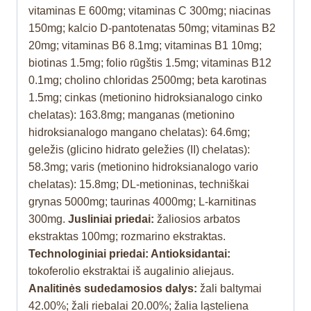
vitaminas E 600mg; vitaminas C 300mg; niacinas
150mg; kalcio D-pantotenatas 50mg; vitaminas B2
20mg; vitaminas B6 8.1mg; vitaminas B1 10mg;
biotinas 1.5mg; folio rūgštis 1.5mg; vitaminas B12
0.1mg; cholino chloridas 2500mg; beta karotinas
1.5mg; cinkas (metionino hidroksianalogo cinko
chelatas): 163.8mg; manganas (metionino
hidroksianalogo mangano chelatas): 64.6mg;
geležis (glicino hidrato geležies (II) chelatas):
58.3mg; varis (metionino hidroksianalogo vario
chelatas): 15.8mg; DL-metioninas, techniškai
grynas 5000mg; taurinas 4000mg; L-karnitinas
300mg.
Jusliniai priedai:
žaliosios arbatos
ekstraktas 100mg; rozmarino ekstraktas.
Technologiniai priedai: Antioksidantai:
tokoferolio ekstraktai iš augalinio aliejaus.
Analitinės sudedamosios dalys:
žali baltymai
42.00%; žali riebalai 20.00%; žalia ląsteliena