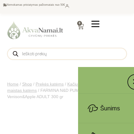
Nemokamas pristatymas paštomatais nuo 50€
0
Home
/
Shop
/
Prekės katėms
/
Kačių maistas
/
Sausas
maistas katėms
/
FARMINA N&D PUMPKIN – CAT Dry
Venison&Apple ADULT 300 gr
Šunims