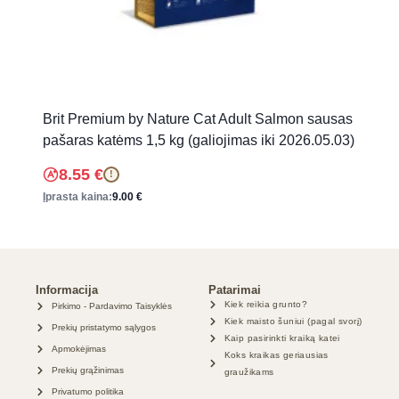
Brit Premium by Nature Cat Adult Salmon sausas
pašaras katėms 1,5 kg (galiojimas iki 2026.05.03)
8.55
€
!
Įprasta kaina:
9.00
€
Informacija
Patarimai
Kiek reikia grunto?
Pirkimo - Pardavimo Taisyklės
Kiek maisto šuniui (pagal svorį)
Prekių pristatymo sąlygos
Kaip pasirinkti kraiką katei
Apmokėjimas
Koks kraikas geriausias
Prekių grąžinimas
graužikams
Privatumo politika