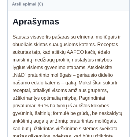
Atsiliepimai (0)
Aprašymas
Sausas visavertis pašaras su elniena, moliūgais ir
obuoliais skirtas suaugusioms katėms. Receptas
sukurtas taip, kad atitiktų AAFCO kačių ėdalo
maistinių medžiagų profilių nustatytus mitybos
lygius visiems gyvenimo etapams. Atskleiskite
„N&D“ praturtinto moliūgais – geriausio didelio
našumo ėdalo katėms – galią. Moksliškai sukurti
receptai, pritaikyti visoms amžiaus grupėms,
užtikrinantys optimalią mitybą. Pagrindiniai
privalumai: 96 % baltymų iš aukštos kokybės
gyvūninių šaltinių; formulė be grūdų, be neskaldytų
ankštinių augalų ar žirnių; praturtintas moliūgais,
kad būtų užtikrintas virškinimo sistemos sveikata;
mažas glikemijos indeksas, kad būtų užtikrinta