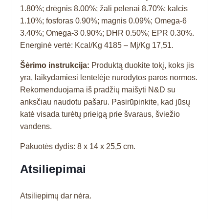
1.80%; drėgnis 8.00%; žali pelenai 8.70%; kalcis
1.10%; fosforas 0.90%; magnis 0.09%; Omega-6
3.40%; Omega-3 0.90%; DHR 0.50%; EPR 0.30%.
Energinė vertė: Kcal/Kg 4185 – Mj/Kg 17,51.
Šėrimo instrukcija:
Produktą duokite tokį, koks jis
yra, laikydamiesi lentelėje nurodytos paros normos.
Rekomenduojama iš pradžių maišyti N&D su
anksčiau naudotu pašaru. Pasirūpinkite, kad jūsų
katė visada turėtų prieigą prie švaraus, šviežio
vandens.
Pakuotės dydis: 8 x 14 x 25,5 cm.
Atsiliepimai
Atsiliepimų dar nėra.