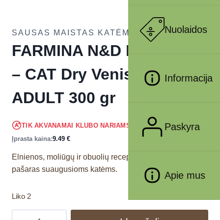
Nuolaidos
SAUSAS MAISTAS KATĖMS
FARMINA N&D PUMPKIN
– CAT Dry Venison&Apple
Informacija
ADULT 300 gr
9.02
€
Paskyra
TIK AKVANAMAI KLUBO NARIAMS
!
Įprasta kaina:
9.49
€
Elnienos, moliūgų ir obuolių receptas. Visavertis
pašaras suaugusioms katėms.
Apie mus
Liko 2