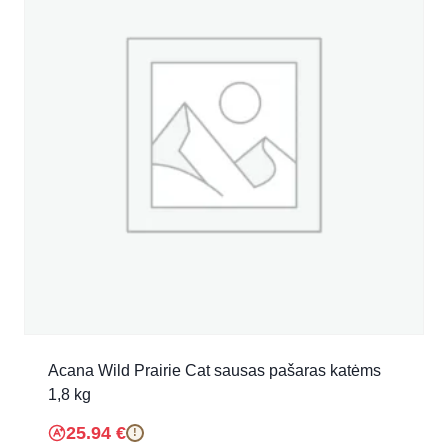
Acana Wild Prairie Cat sausas pašaras katėms
1,8 kg
25.94
€
!