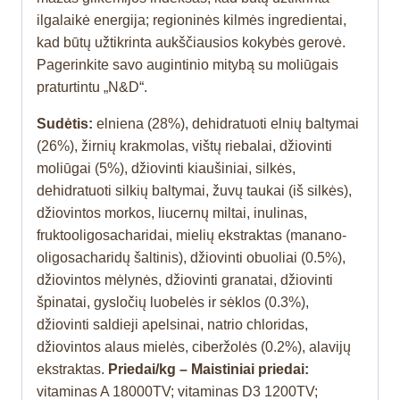
ilgalaikė energija; regioninės kilmės ingredientai,
kad būtų užtikrinta aukščiausios kokybės gerovė.
Pagerinkite savo augintinio mitybą su moliūgais
praturtintu „N&D“.
Sudėtis:
elniena (28%), dehidratuoti elnių baltymai
(26%), žirnių krakmolas, vištų riebalai, džiovinti
moliūgai (5%), džiovinti kiaušiniai, silkės,
dehidratuoti silkių baltymai, žuvų taukai (iš silkės),
džiovintos morkos, liucernų miltai, inulinas,
fruktooligosacharidai, mielių ekstraktas (manano-
oligosacharidų šaltinis), džiovinti obuoliai (0.5%),
džiovintos mėlynės, džiovinti granatai, džiovinti
špinatai, gysločių luobelės ir sėklos (0.3%),
džiovinti saldieji apelsinai, natrio chloridas,
džiovintos alaus mielės, ciberžolės (0.2%), alavijų
ekstraktas.
Priedai/kg – Maistiniai priedai:
vitaminas A 18000TV; vitaminas D3 1200TV;