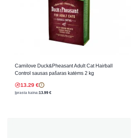
Carnilove Duck&Pheasant Adult Cat Hairball
Control sausas pašaras katėms 2 kg
13.29
€
!
Įprasta kaina:
13.99
€