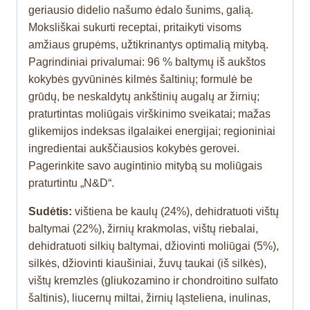
geriausio didelio našumo ėdalo šunims, galią.
Moksliškai sukurti receptai, pritaikyti visoms
amžiaus grupėms, užtikrinantys optimalią mitybą.
Pagrindiniai privalumai: 96 % baltymų iš aukštos
kokybės gyvūninės kilmės šaltinių; formulė be
grūdų, be neskaldytų ankštinių augalų ar žirnių;
praturtintas moliūgais virškinimo sveikatai; mažas
glikemijos indeksas ilgalaikei energijai; regioniniai
ingredientai aukščiausios kokybės gerovei.
Pagerinkite savo augintinio mitybą su moliūgais
praturtintu „N&D“.
Sudėtis:
vištiena be kaulų (24%), dehidratuoti vištų
baltymai (22%), žirnių krakmolas, vištų riebalai,
dehidratuoti silkių baltymai, džiovinti moliūgai (5%),
silkės, džiovinti kiaušiniai, žuvų taukai (iš silkės),
vištų kremzlės (gliukozamino ir chondroitino sulfato
šaltinis), liucernų miltai, žirnių ląsteliena, inulinas,