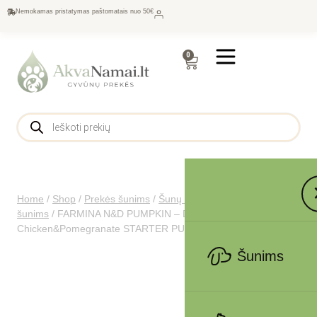
Nemokamas pristatymas paštomatais nuo 50€
0
Home
/
Shop
/
Prekės šunims
/
Šunų maistas
/
Sausas maistas
šunims
/
FARMINA N&D PUMPKIN – DOG Dry
Chicken&Pomegranate STARTER PUPPY ALL BR 800 g
Šunims