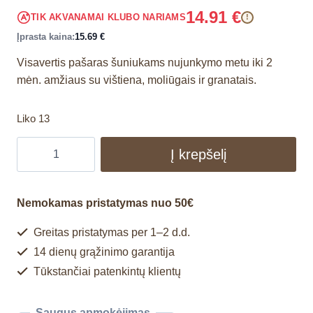
14.91
€
TIK AKVANAMAI KLUBO NARIAMS
!
Įprasta kaina:
15.69
€
Visavertis pašaras šuniukams nujunkymo metu iki 2
mėn. amžiaus su vištiena, moliūgais ir granatais.
Liko 13
Į krepšelį
Nemokamas pristatymas nuo 50€
Greitas pristatymas per 1–2 d.d.
14 dienų grąžinimo garantija
Tūkstančiai patenkintų klientų
Saugus apmokėjimas