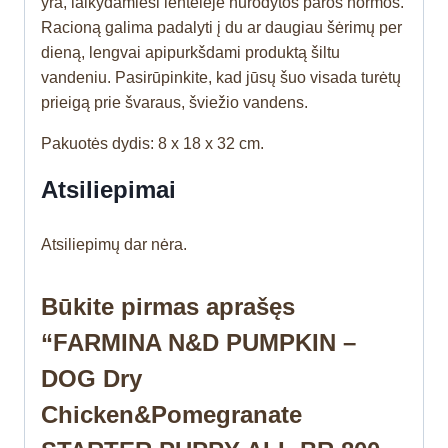
yra, laikydamiesi lentelėje nurodytos paros normos.
Racioną galima padalyti į du ar daugiau šėrimų per
dieną, lengvai apipurkšdami produktą šiltu
vandeniu. Pasirūpinkite, kad jūsų šuo visada turėtų
prieigą prie švaraus, šviežio vandens.
Pakuotės dydis: 8 x 18 x 32 cm.
Atsiliepimai
Atsiliepimų dar nėra.
Būkite pirmas aprašęs
“FARMINA N&D PUMPKIN –
DOG Dry
Chicken&Pomegranate