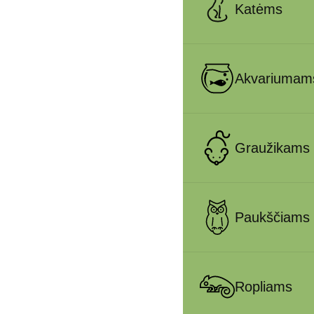
Katėms
Akvariumam
Graužikams
Paukščiams
Ropliams