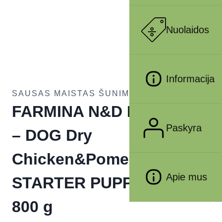
Nuolaidos
Informacija
SAUSAS MAISTAS ŠUNIMS
FARMINA N&D PUMPKIN
Paskyra
– DOG Dry
Chicken&Pomegranate
Apie mus
STARTER PUPPY ALL BR
800 g