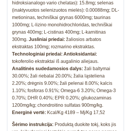
hidroksianalogo vario chelatas): 15.8mg; selenas
(inaktyvuotos selenizuotos mielės): 0.00088mg; DL-
metioninas, techniškai grynas 6000mg; taurinas
1000mg; L-lizino monohidrochloridas, techniškai
grynas 400mg; L-cistinas 400mg; L-karnitinas
300mg.
Jusliniai priedai:
žaliosios arbatos
ekstraktas 100mg; rozmarino ekstraktas.
Technologiniai priedai: Antioksidantai:
tokoferolio ekstraktai iš augalinio aliejaus.
Analitinės sudedamosios dalys:
žali baltymai
30.00%; žali riebalai 20.00%; žalia ląsteliena
2.20%; drėgnis 9.00%; žali pelenai 8.00%; kalcis
1.10%; fosforas 0.91%; Omega-6 3.20%; Omega-3
0.70%; DHR 0.40%; EPR 0.20%; gliukozaminas
1200mg/kg; chondroitino sulfatas 900mg/kg.
Energinė vertė:
Kcal/Kg 4189 – Mj/Kg 17,52
Šėrimo instrukcija:
Produktą duokite tokį, koks jis