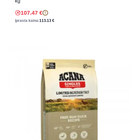
kg
107.47
€
!
Įprasta kaina:
113.13
€