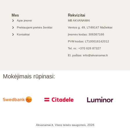
Mes
Rekvizitai
Apie įmonė
MB AKVANAMAI
Prekiaujami prekės ženklai
Ventos g. 49, LT-89147 Mažeikiai
Kontaktai
Įmonės kodas: 306367166
PVM kodas: LT100016142012
Tel. nr.: +370 626 87327
El. paštas: info@akvanamai.lt
Mokėjimais rūpinasi:
Akvanamai.lt, Visos teisės saugomos, 2026