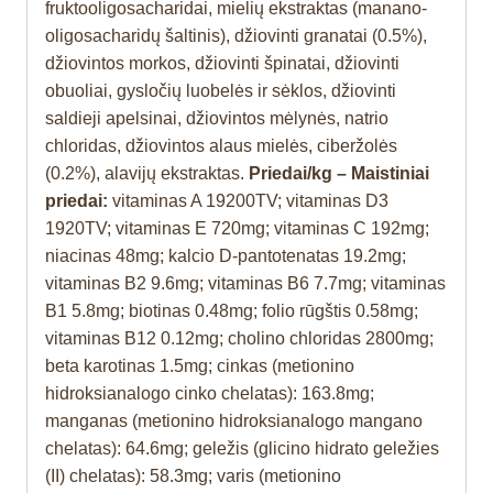
fruktooligosacharidai, mielių ekstraktas (manano-
oligosacharidų šaltinis), džiovinti granatai (0.5%),
džiovintos morkos, džiovinti špinatai, džiovinti
obuoliai, gysločių luobelės ir sėklos, džiovinti
saldieji apelsinai, džiovintos mėlynės, natrio
chloridas, džiovintos alaus mielės, ciberžolės
(0.2%), alavijų ekstraktas.
Priedai/kg – Maistiniai
priedai:
vitaminas A 19200TV; vitaminas D3
1920TV; vitaminas E 720mg; vitaminas C 192mg;
niacinas 48mg; kalcio D-pantotenatas 19.2mg;
vitaminas B2 9.6mg; vitaminas B6 7.7mg; vitaminas
B1 5.8mg; biotinas 0.48mg; folio rūgštis 0.58mg;
vitaminas B12 0.12mg; cholino chloridas 2800mg;
beta karotinas 1.5mg; cinkas (metionino
hidroksianalogo cinko chelatas): 163.8mg;
manganas (metionino hidroksianalogo mangano
chelatas): 64.6mg; geležis (glicino hidrato geležies
(II) chelatas): 58.3mg; varis (metionino