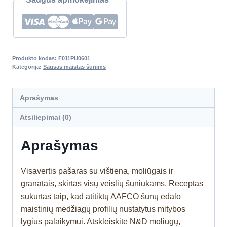
Produkto kodas:
F011PU0601
Kategorija:
Sausas maistas šunims
Aprašymas
Atsiliepimai (0)
Aprašymas
Visavertis pašaras su vištiena, moliūgais ir
granatais, skirtas visų veislių šuniukams. Receptas
sukurtas taip, kad atitiktų AAFCO šunų ėdalo
maistinių medžiagų profilių nustatytus mitybos
lygius palaikymui. Atskleiskite N&D moliūgų,