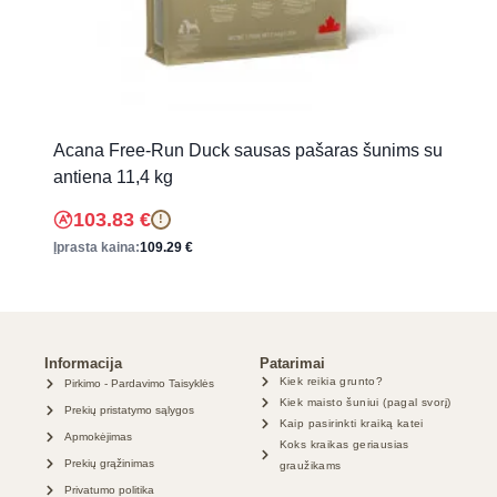
Acana Free-Run Duck sausas pašaras šunims su
antiena 11,4 kg
103.83
€
!
Įprasta kaina:
109.29
€
Informacija
Patarimai
Kiek reikia grunto?
Pirkimo - Pardavimo Taisyklės
Kiek maisto šuniui (pagal svorį)
Prekių pristatymo sąlygos
Kaip pasirinkti kraiką katei
Apmokėjimas
Koks kraikas geriausias
Prekių grąžinimas
graužikams
Privatumo politika