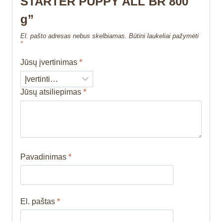
STARTER PUPPY ALL BR 800
g”
El. pašto adresas nebus skelbiamas.
Būtini laukeliai pažymėti
*
Jūsų įvertinimas
*
Jūsų atsiliepimas
*
Pavadinimas
*
El. paštas
*