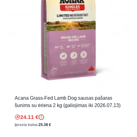
Acana Grass-Fed Lamb Dog sausas pašaras
šunims su ėriena 2 kg (galiojimas iki 2026.07.13)
24.11
€
!
Įprasta kaina:
25.38
€