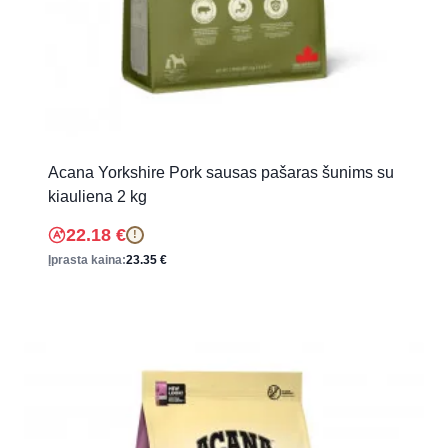
Acana Yorkshire Pork sausas pašaras šunims su
kiauliena 2 kg
22.18
€
!
Įprasta kaina:
23.35
€