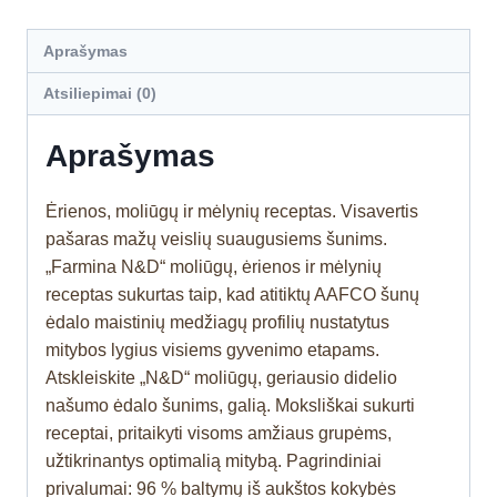
Aprašymas
Atsiliepimai (0)
Aprašymas
Ėrienos, moliūgų ir mėlynių receptas. Visavertis
pašaras mažų veislių suaugusiems šunims.
„Farmina N&D“ moliūgų, ėrienos ir mėlynių
receptas sukurtas taip, kad atitiktų AAFCO šunų
ėdalo maistinių medžiagų profilių nustatytus
mitybos lygius visiems gyvenimo etapams.
Atskleiskite „N&D“ moliūgų, geriausio didelio
našumo ėdalo šunims, galią. Moksliškai sukurti
receptai, pritaikyti visoms amžiaus grupėms,
užtikrinantys optimalią mitybą. Pagrindiniai
privalumai: 96 % baltymų iš aukštos kokybės