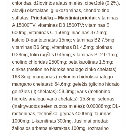
chloridas, džiovintos alaus mielės, ciberžolė (0.2%),
alavijų ekstraktas, gliukozaminas, chondroitino
sulfatas.
Priedai/kg – Maistiniai priedai:
vitaminas
A 15000TV; vitaminas D3 1500TV; vitaminas E
600mg; vitaminas C 150mg; niacinas 37.5mg;
kalcio D-pantotenatas 15mg; vitaminas B2 7.5mg;
vitaminas B6 6mg; vitaminas B1 4.5mg; biotinas
0.38mg; folio rūgštis 0.45mg; vitaminas B12 0.1mg;
cholino chloridas 2500mg; beta karotinas 1.5mg;
cinkas (metionino hidroksianalogo cinko chelatas):
163.8mg; manganas (metionino hidroksianalogo
mangano chelatas): 64.6mg; geležis (glicino hidrato
geležies (II) chelatas): 58.3mg; varis (metionino
hidroksianalogo vario chelatas): 15.8mg; selenas
(inaktyvuotos selenizuotos mielės): 0.00088mg; DL-
metioninas, techniškai grynas 4000mg; taurinas
1000mg; L-karnitinas 300mg. Jusliniai priedai:
žaliosios arbatos ekstraktas 100mg; rozmarino