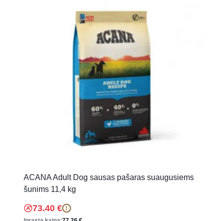
ACANA Adult Dog sausas pašaras suaugusiems
šunims 11,4 kg
73.40
€
!
Įprasta kaina:
77.26
€