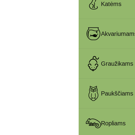
Katėms
Akvariumam
Graužikams
Paukščiams
Ropliams