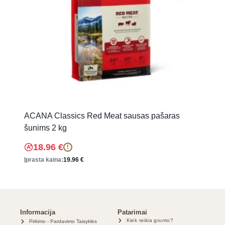
ACANA Classics Red Meat sausas pašaras
šunims 2 kg
18.96
€
!
Įprasta kaina:
19.96
€
Informacija
Patarimai
Kiek reikia grunto?
Pirkimo - Pardavimo Taisyklės