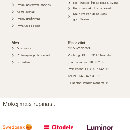
Kiek maisto šuniui (pagal svorį)
Prekių pristatymo sąlygos
Kaip pasirinkti kraiką katei
Apmokėjimas
Koks kraikas geriausias
Prekių grąžinimas
graužikams
Privatumo politika
Mes
Rekvizitai
Apie įmonė
MB AKVANAMAI
Prekiaujami prekės ženklai
Ventos g. 49, LT-89147 Mažeikiai
Kontaktai
Įmonės kodas: 306367166
PVM kodas: LT100016142012
Tel. nr.: +370 626 87327
El. paštas: info@akvanamai.lt
Mokėjimais rūpinasi: