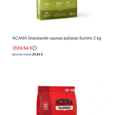
ACANA Grasslands sausas pašaras šunims 2 kg
24.54
€
!
Įprasta kaina:
25.83
€