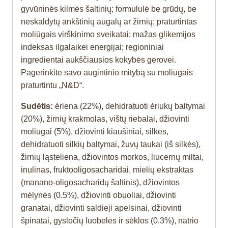
gyvūninės kilmės šaltinių; formululė be grūdų, be
neskaldytų ankštinių augalų ar žirnių; praturtintas
moliūgais virškinimo sveikatai; mažas glikemijos
indeksas ilgalaikei energijai; regioniniai
ingredientai aukščiausios kokybės gerovei.
Pagerinkite savo augintinio mitybą su moliūgais
praturtintu „N&D“.
Sudėtis:
ėriena (22%), dehidratuoti ėriukų baltymai
(20%), žirnių krakmolas, vištų riebalai, džiovinti
moliūgai (5%), džiovinti kiaušiniai, silkės,
dehidratuoti silkių baltymai, žuvų taukai (iš silkės),
žirnių ląsteliena, džiovintos morkos, liucernų miltai,
inulinas, fruktooligosacharidai, mielių ekstraktas
(manano-oligosacharidų šaltinis), džiovintos
mėlynės (0.5%), džiovinti obuoliai, džiovinti
granatai, džiovinti saldieji apelsinai, džiovinti
špinatai, gysločių luobelės ir sėklos (0.3%), natrio