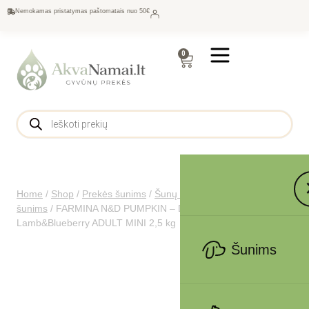
Nemokamas pristatymas paštomatais nuo 50€
0
Home
/
Shop
/
Prekės šunims
/
Šunų maistas
/
Sausas maistas
šunims
/
FARMINA N&D PUMPKIN – DOG Dry
Lamb&Blueberry ADULT MINI 2,5 kg
Šunims