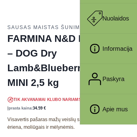
Nuolaidos
SAUSAS MAISTAS ŠUNIMS
FARMINA N&D PUMPKIN
Informacija
– DOG Dry
Lamb&Blueberry ADULT
Paskyra
MINI 2,5 kg
32.86
€
TIK AKVANAMAI KLUBO NARIAMS
!
Įprasta kaina:
34.59
€
Apie mus
Visavertis pašaras mažų veislių suaugusiems šunims su
ėriena, moliūgais ir mėlynėmis.