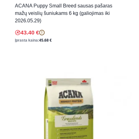
ACANA Puppy Small Breed sausas pašaras
mažų veislių šuniukams 6 kg (galiojimas iki
2026.05.29)
43.40
€
!
Įprasta kaina:
45.68
€