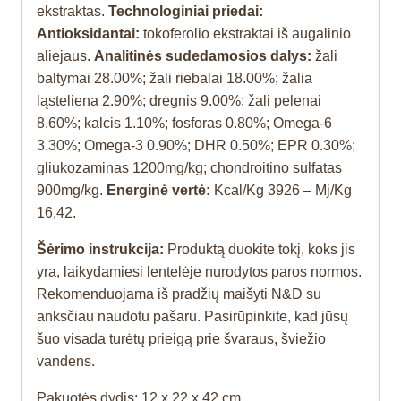
ekstraktas.
Technologiniai priedai:
Antioksidantai:
tokoferolio ekstraktai iš augalinio
aliejaus.
Analitinės sudedamosios dalys:
žali
baltymai 28.00%; žali riebalai 18.00%; žalia
ląsteliena 2.90%; drėgnis 9.00%; žali pelenai
8.60%; kalcis 1.10%; fosforas 0.80%; Omega-6
3.30%; Omega-3 0.90%; DHR 0.50%; EPR 0.30%;
gliukozaminas 1200mg/kg; chondroitino sulfatas
900mg/kg.
Energinė vertė:
Kcal/Kg 3926 – Mj/Kg
16,42.
Šėrimo instrukcija:
Produktą duokite tokį, koks jis
yra, laikydamiesi lentelėje nurodytos paros normos.
Rekomenduojama iš pradžių maišyti N&D su
anksčiau naudotu pašaru. Pasirūpinkite, kad jūsų
šuo visada turėtų prieigą prie švaraus, šviežio
vandens.
Pakuotės dydis: 12 x 22 x 42 cm