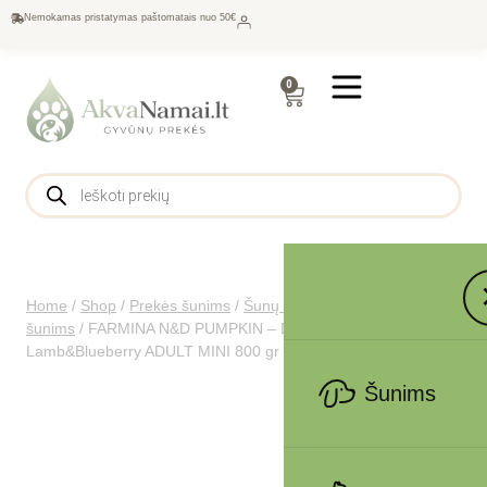
Nemokamas pristatymas paštomatais nuo 50€
0
Home
/
Shop
/
Prekės šunims
/
Šunų maistas
/
Sausas maistas
šunims
/
FARMINA N&D PUMPKIN – DOG Dry
Lamb&Blueberry ADULT MINI 800 gr
Šunims