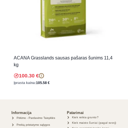
ACANA Grasslands sausas pašaras šunims 11,4
kg
100.30
€
!
Įprasta kaina:
105.58
€
Informacija
Patarimai
Kiek reikia grunto?
Pirkimo - Pardavimo Taisyklės
Kiek maisto šuniui (pagal svorį)
Prekių pristatymo sąlygos