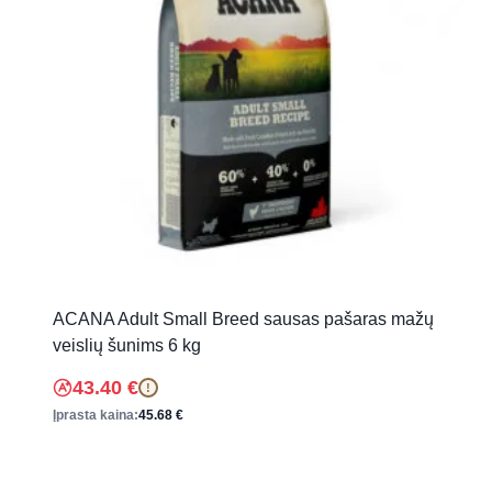
ACANA Adult Small Breed sausas pašaras mažų
veislių šunims 6 kg
43.40
€
!
Įprasta kaina:
45.68
€