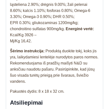
ląsteliena 2.90%; drėgnis 9.00%; žali pelenai
8.60%; kalcis 1.10%; fosforas 0.80%; Omega-6
3.30%; Omega-3 0.90%; DHR 0.50%;
EPR 0.30%; gliukozaminas 1200mg/kg;
chondroitino sulfatas 900mg/kg.
Energinė vertė:
Kcal/Kg 3926 –
Mj/Kg 16,42.
Šėrimo instrukcija:
Produktą duokite tokį, koks jis
yra, laikydamiesi lentelėje nurodytos paros normos.
Rekomenduojama iš pradžių maišyti N&D su
anksčiau naudotu pašaru. Pasirūpinkite, kad jūsų
šuo visada turėtų prieigą prie švaraus, šviežio
vandens.
Pakuotės dydis: 8 x 18 x 32 cm.
Atsiliepimai