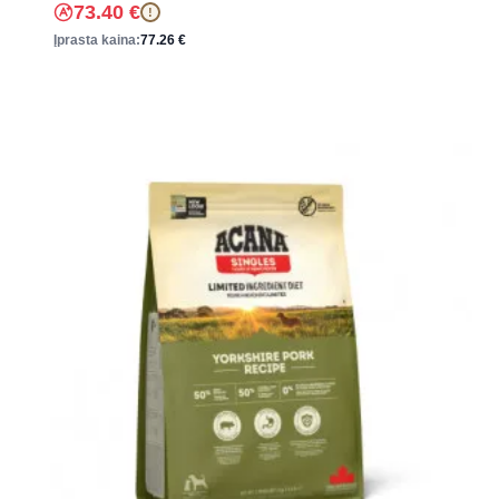
73.40
€
!
Įprasta kaina:
77.26
€