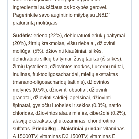
ingredientai aukščiausios kokybės gerovei.
Pagerinkite savo augintinio mitybą su „N&D“
praturtintą moliūgais.
Sudėtis:
ėriena (22%), dehidratuoti ėriukų baltymai
(20%), žirnių krakmolas, vištų riebalai, džiovinti
moliūgai (5%), džiovinti kiaušiniai, silkės,
dehidratuoti silkių baltymai, žuvų taukai (iš silkės),
žirnių ląsteliena, džiovintos morkos, liucernų miltai,
inulinas, fruktooligosacharidai, mielių ekstraktas
(manano-oligosacharidų šaltinis), džiovintos
mėlynės (0.5%), džiovinti obuoliai, džiovinti
granatai, džiovinti saldieji apelsinai, džiovinti
špinatai, gysločių luobelės ir sėklos (0.3%), natrio
chloridas, džiovintos alaus mielės, ciberžolė (0.2%),
alavijų ekstraktas, gliukozaminas, chondroitino
sulfatas.
Priedai/kg – Maistiniai priedai:
vitaminas
A 15000TV; vitaminas D3 1500TV; vitaminas E