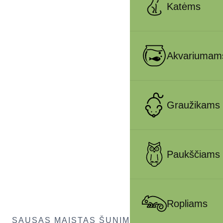
Katėms
Akvariumam
Graužikams
Paukščiams
Ropliams
SAUSAS MAISTAS ŠUNIMS