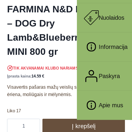
FARMINA N&D PUMPKIN
Nuolaidos
– DOG Dry
Lamb&Blueberry ADULT
Informacija
MINI 800 gr
13.86
€
TIK AKVANAMAI KLUBO NARIAMS
!
Paskyra
Įprasta kaina:
14.59
€
Visavertis pašaras mažų veislių suaugusiems šunims su
ėriena, moliūgais ir mėlynėmis.
Apie mus
Liko 17
Į krepšelį