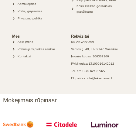
Kaip pasirinkti kraiką katei
Apmokėjimas
Koks kraikas geriausias
Prekių grąžinimas
graužikams
Privatumo politika
Mes
Rekvizitai
Apie įmonė
MB AKVANAMAI
Prekiaujami prekės ženklai
Ventos g. 49, LT-89147 Mažeikiai
Kontaktai
Įmonės kodas: 306367166
PVM kodas: LT100016142012
Tel. nr.: +370 626 87327
El. paštas: info@akvanamai.lt
Mokėjimais rūpinasi: