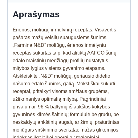
Aprašymas
Ėrienos, moliūgų ir mėlynių receptas. Visavertis
pašaras mažų veislių suaugusiems šunims.
„Farmina N&D“ moliūgų, ėrienos ir mėlynių
receptas sukurtas taip, kad atitiktų AAFCO šunų
ėdalo maistinių medžiagų profilių nustatytus
mitybos lygius visiems gyvenimo etapams.
Atskleiskite „N&D“ moliūgų, geriausio didelio
našumo ėdalo šunims, galią. Moksliškai sukurti
receptai, pritaikyti visoms amžiaus grupėms,
užtikrinantys optimalią mitybą. Pagrindiniai
privalumai: 96 % baltymų iš aukštos kokybės
gyvūninės kilmės šaltinių; formululė be grūdų, be
neskaldytų ankštinių augalų ar žirnių; praturtintas
moliūgais virškinimo sveikatai; mažas glikemijos
indeksas ilgalaikei energijai; regioniniai