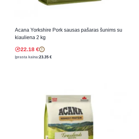
Acana Yorkshire Pork sausas pašaras šunims su
kiauliena 2 kg
22.18
€
!
Įprasta kaina:
23.35
€