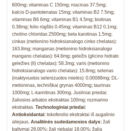
600mg; vitaminas C 150mg; niacinas 37.5mg;
kalcio D-pantotenatas 15mg; vitaminas B2 7.5mg;
vitaminas B6 6mg; vitaminas B1 4.5mg; biotinas
0.38mg; folio rūgštis 0.45mg; vitaminas B12 0.1mg;
cholino chloridas 2500mg; beta karotinas 1.5mg;
cinkas (metionino hidroksianalogo cinko chelatas):
163.8mg; manganas (metionino hidroksianalogo
mangano chelatas): 64.6mg; geležis (glicino hidrato
geležies (II) chelatas): 58.3mg; varis (metionino
hidroksianalogo vario chelatas): 15.8mg; selenas
(inaktyvuotos selenizuotos mielės): 0.00088mg; DL-
metioninas, techniškai grynas 4000mg; taurinas
1000mg; L-karnitinas 300mg. Jusliniai priedai:
žaliosios arbatos ekstraktas 100mg; rozmarino
ekstraktas.
Technologiniai priedai:
Antioksidantai:
tokoferolio ekstraktai iš augalinio
aliejaus.
Analitinės sudedamosios dalys:
žali
baltymai 28.00%; žali riebalai 18.00%; žalia