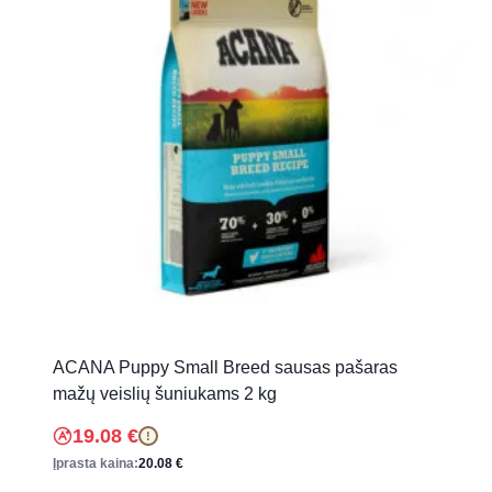
ACANA Puppy Small Breed sausas pašaras
mažų veislių šuniukams 2 kg
19.08
€
!
Įprasta kaina:
20.08
€