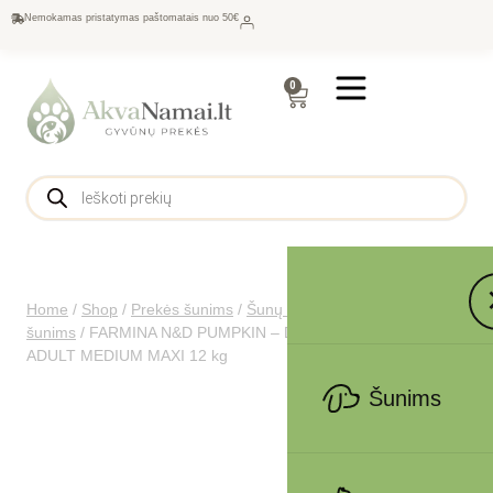
Nemokamas pristatymas paštomatais nuo 50€
0
Home
/
Shop
/
Prekės šunims
/
Šunų maistas
/
Sausas maistas
šunims
/
FARMINA N&D PUMPKIN – DOG Dry Quail&Pomegr
ADULT MEDIUM MAXI 12 kg
Šunims