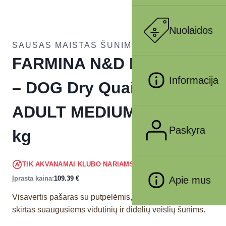
Nuolaidos
SAUSAS MAISTAS ŠUNIMS
FARMINA N&D PUMPKIN
Informacija
– DOG Dry Quail&Pomegr
ADULT MEDIUM MAXI 12
Paskyra
kg
103.92
€
TIK AKVANAMAI KLUBO NARIAMS
!
Įprasta kaina:
109.39
€
Apie mus
Visavertis pašaras su putpelėmis, moliūgais ir granatais
skirtas suaugusiems vidutinių ir didelių veislių šunims.