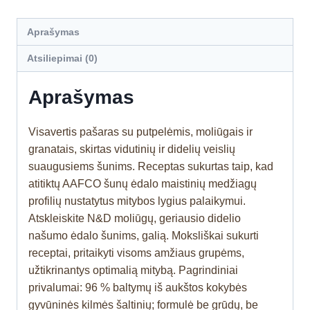
Aprašymas
Atsiliepimai (0)
Aprašymas
Visavertis pašaras su putpelėmis, moliūgais ir
granatais, skirtas vidutinių ir didelių veislių
suaugusiems šunims. Receptas sukurtas taip, kad
atitiktų AAFCO šunų ėdalo maistinių medžiagų
profilių nustatytus mitybos lygius palaikymui.
Atskleiskite N&D moliūgų, geriausio didelio
našumo ėdalo šunims, galią. Moksliškai sukurti
receptai, pritaikyti visoms amžiaus grupėms,
užtikrinantys optimalią mitybą. Pagrindiniai
privalumai: 96 % baltymų iš aukštos kokybės
gyvūninės kilmės šaltinių; formulė be grūdų, be