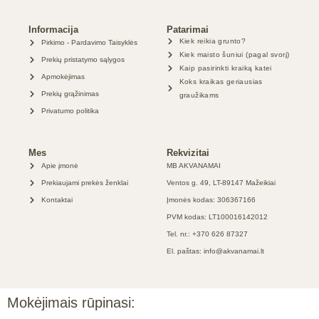
Informacija
Patarimai
Kiek reikia grunto?
Pirkimo - Pardavimo Taisyklės
Kiek maisto šuniui (pagal svorį)
Prekių pristatymo sąlygos
Kaip pasirinkti kraiką katei
Apmokėjimas
Koks kraikas geriausias
Prekių grąžinimas
graužikams
Privatumo politika
Mes
Rekvizitai
Apie įmonė
MB AKVANAMAI
Prekiaujami prekės ženklai
Ventos g. 49, LT-89147 Mažeikiai
Kontaktai
Įmonės kodas: 306367166
PVM kodas: LT100016142012
Tel. nr.: +370 626 87327
El. paštas: info@akvanamai.lt
Mokėjimais rūpinasi: