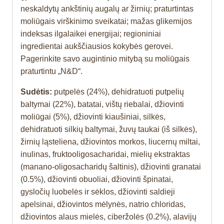
neskaldytų ankštinių augalų ar žirnių; praturtintas
moliūgais virškinimo sveikatai; mažas glikemijos
indeksas ilgalaikei energijai; regioniniai
ingredientai aukščiausios kokybės gerovei.
Pagerinkite savo augintinio mitybą su moliūgais
praturtintu „N&D“.
Sudėtis:
putpelės (24%), dehidratuoti putpelių
baltymai (22%), batatai, vištų riebalai, džiovinti
moliūgai (5%), džiovinti kiaušiniai, silkės,
dehidratuoti silkių baltymai, žuvų taukai (iš silkės),
žirnių ląsteliena, džiovintos morkos, liucernų miltai,
inulinas, fruktooligosacharidai, mielių ekstraktas
(manano-oligosacharidų šaltinis), džiovinti granatai
(0.5%), džiovinti obuoliai, džiovinti špinatai,
gysločių luobelės ir sėklos, džiovinti saldieji
apelsinai, džiovintos mėlynės, natrio chloridas,
džiovintos alaus mielės, ciberžolės (0.2%), alavijų