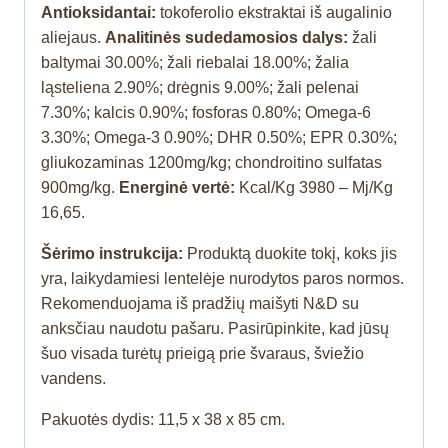
Antioksidantai:
tokoferolio ekstraktai iš augalinio
aliejaus.
Analitinės sudedamosios dalys:
žali
baltymai 30.00%; žali riebalai 18.00%; žalia
ląsteliena 2.90%; drėgnis 9.00%; žali pelenai
7.30%; kalcis 0.90%; fosforas 0.80%; Omega-6
3.30%; Omega-3 0.90%; DHR 0.50%; EPR 0.30%;
gliukozaminas 1200mg/kg; chondroitino sulfatas
900mg/kg.
Energinė vertė:
Kcal/Kg 3980 – Mj/Kg
16,65.
Šėrimo instrukcija:
Produktą duokite tokį, koks jis
yra, laikydamiesi lentelėje nurodytos paros normos.
Rekomenduojama iš pradžių maišyti N&D su
anksčiau naudotu pašaru. Pasirūpinkite, kad jūsų
šuo visada turėtų prieigą prie švaraus, šviežio
vandens.
Pakuotės dydis: 11,5 x 38 x 85 cm.