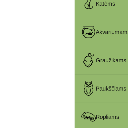
Katėms
Akvariumam
Graužikams
Paukščiams
Ropliams