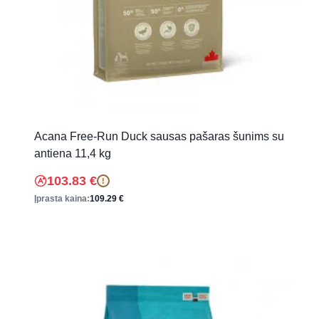
Acana Free-Run Duck sausas pašaras šunims su
antiena 11,4 kg
103.83
€
!
Įprasta kaina:
109.29
€