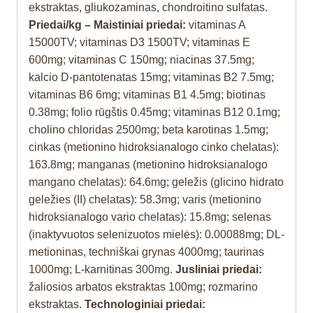
ekstraktas, gliukozaminas, chondroitino sulfatas.
Priedai/kg – Maistiniai priedai:
vitaminas A
15000TV; vitaminas D3 1500TV; vitaminas E
600mg; vitaminas C 150mg; niacinas 37.5mg;
kalcio D-pantotenatas 15mg; vitaminas B2 7.5mg;
vitaminas B6 6mg; vitaminas B1 4.5mg; biotinas
0.38mg; folio rūgštis 0.45mg; vitaminas B12 0.1mg;
cholino chloridas 2500mg; beta karotinas 1.5mg;
cinkas (metionino hidroksianalogo cinko chelatas):
163.8mg; manganas (metionino hidroksianalogo
mangano chelatas): 64.6mg; geležis (glicino hidrato
geležies (II) chelatas): 58.3mg; varis (metionino
hidroksianalogo vario chelatas): 15.8mg; selenas
(inaktyvuotos selenizuotos mielės): 0.00088mg; DL-
metioninas, techniškai grynas 4000mg; taurinas
1000mg; L-karnitinas 300mg.
Jusliniai priedai:
žaliosios arbatos ekstraktas 100mg; rozmarino
ekstraktas.
Technologiniai priedai: