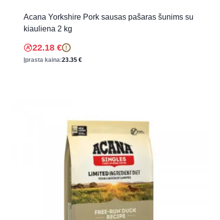
Acana Yorkshire Pork sausas pašaras šunims su
kiauliena 2 kg
22.18
€
!
Įprasta kaina:
23.35
€