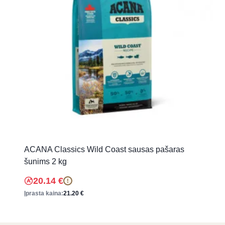
ACANA Classics Wild Coast sausas pašaras
šunims 2 kg
20.14
€
!
Įprasta kaina:
21.20
€