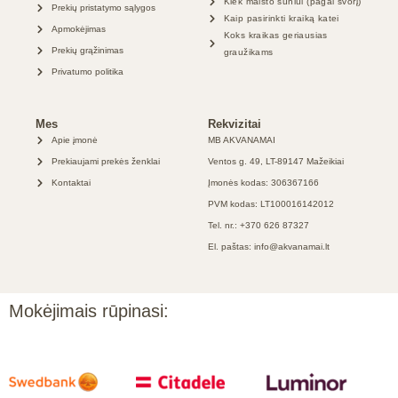
Kiek maisto šuniui (pagal svorį)
Prekių pristatymo sąlygos
Kaip pasirinkti kraiką katei
Apmokėjimas
Koks kraikas geriausias
Prekių grąžinimas
graužikams
Privatumo politika
Mes
Rekvizitai
Apie įmonė
MB AKVANAMAI
Prekiaujami prekės ženklai
Ventos g. 49, LT-89147 Mažeikiai
Kontaktai
Įmonės kodas: 306367166
PVM kodas: LT100016142012
Tel. nr.: +370 626 87327
El. paštas: info@akvanamai.lt
Mokėjimais rūpinasi: