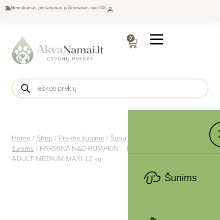
Nemokamas pristatymas paštomatais nuo 50€
0
Home
/
Shop
/
Prekės šunims
/
Šunų maistas
/
Sausas maistas
šunims
/
FARMINA N&D PUMPKIN – DOG Dry Venison&Apple
ADULT MEDIUM MAXI 12 kg
Šunims