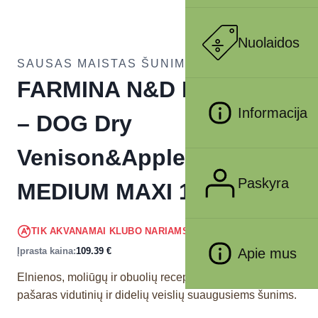
Nuolaidos
SAUSAS MAISTAS ŠUNIMS
FARMINA N&D PUMPKIN
Informacija
– DOG Dry
Venison&Apple ADULT
Paskyra
MEDIUM MAXI 12 kg
103.92
€
TIK AKVANAMAI KLUBO NARIAMS
!
Įprasta kaina:
109.39
€
Apie mus
Elnienos, moliūgų ir obuolių receptas. Visavertis
pašaras vidutinių ir didelių veislių suaugusiems šunims.