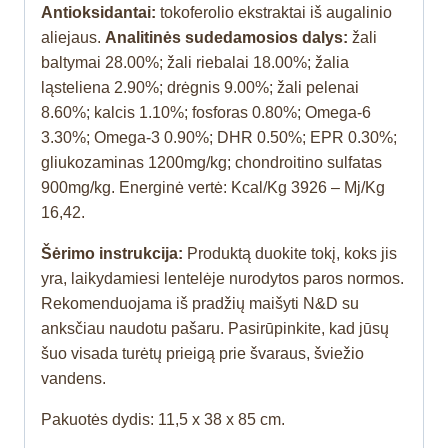
Antioksidantai:
tokoferolio ekstraktai iš augalinio
aliejaus.
Analitinės sudedamosios dalys:
žali
baltymai 28.00%; žali riebalai 18.00%; žalia
ląsteliena 2.90%; drėgnis 9.00%; žali pelenai
8.60%; kalcis 1.10%; fosforas 0.80%; Omega-6
3.30%; Omega-3 0.90%; DHR 0.50%; EPR 0.30%;
gliukozaminas 1200mg/kg; chondroitino sulfatas
900mg/kg. Energinė vertė: Kcal/Kg 3926 – Mj/Kg
16,42.
Šėrimo instrukcija:
Produktą duokite tokį, koks jis
yra, laikydamiesi lentelėje nurodytos paros normos.
Rekomenduojama iš pradžių maišyti N&D su
anksčiau naudotu pašaru. Pasirūpinkite, kad jūsų
šuo visada turėtų prieigą prie švaraus, šviežio
vandens.
Pakuotės dydis: 11,5 x 38 x 85 cm.