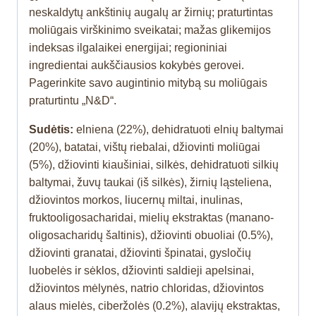
neskaldytų ankštinių augalų ar žirnių; praturtintas
moliūgais virškinimo sveikatai; mažas glikemijos
indeksas ilgalaikei energijai; regioniniai
ingredientai aukščiausios kokybės gerovei.
Pagerinkite savo augintinio mitybą su moliūgais
praturtintu „N&D“.
Sudėtis:
elniena (22%), dehidratuoti elnių baltymai
(20%), batatai, vištų riebalai, džiovinti moliūgai
(5%), džiovinti kiaušiniai, silkės, dehidratuoti silkių
baltymai, žuvų taukai (iš silkės), žirnių ląsteliena,
džiovintos morkos, liucernų miltai, inulinas,
fruktooligosacharidai, mielių ekstraktas (manano-
oligosacharidų šaltinis), džiovinti obuoliai (0.5%),
džiovinti granatai, džiovinti špinatai, gysločių
luobelės ir sėklos, džiovinti saldieji apelsinai,
džiovintos mėlynės, natrio chloridas, džiovintos
alaus mielės, ciberžolės (0.2%), alavijų ekstraktas,