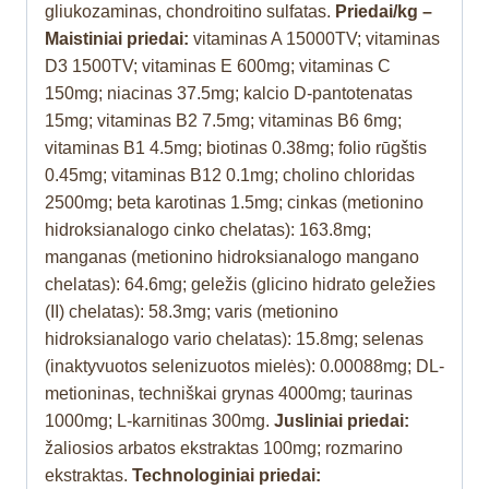
gliukozaminas, chondroitino sulfatas.
Priedai/kg –
Maistiniai priedai:
vitaminas A 15000TV; vitaminas
D3 1500TV; vitaminas E 600mg; vitaminas C
150mg; niacinas 37.5mg; kalcio D-pantotenatas
15mg; vitaminas B2 7.5mg; vitaminas B6 6mg;
vitaminas B1 4.5mg; biotinas 0.38mg; folio rūgštis
0.45mg; vitaminas B12 0.1mg; cholino chloridas
2500mg; beta karotinas 1.5mg; cinkas (metionino
hidroksianalogo cinko chelatas): 163.8mg;
manganas (metionino hidroksianalogo mangano
chelatas): 64.6mg; geležis (glicino hidrato geležies
(II) chelatas): 58.3mg; varis (metionino
hidroksianalogo vario chelatas): 15.8mg; selenas
(inaktyvuotos selenizuotos mielės): 0.00088mg; DL-
metioninas, techniškai grynas 4000mg; taurinas
1000mg; L-karnitinas 300mg.
Jusliniai
priedai:
žaliosios arbatos ekstraktas 100mg; rozmarino
ekstraktas.
Technologiniai priedai: