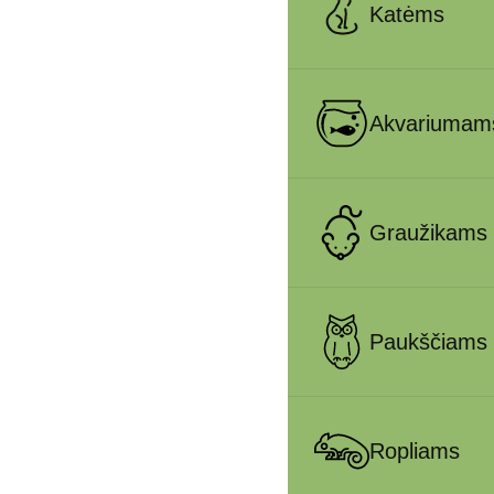
Katėms
Akvariumam
Graužikams
Paukščiams
Ropliams