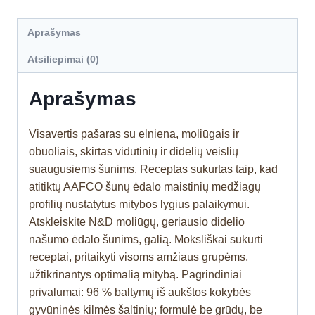
Aprašymas
Atsiliepimai (0)
Aprašymas
Visavertis pašaras su elniena, moliūgais ir
obuoliais, skirtas vidutinių ir didelių veislių
suaugusiems šunims. Receptas sukurtas taip, kad
atitiktų AAFCO šunų ėdalo maistinių medžiagų
profilių nustatytus mitybos lygius palaikymui.
Atskleiskite N&D moliūgų, geriausio didelio
našumo ėdalo šunims, galią. Moksliškai sukurti
receptai, pritaikyti visoms amžiaus grupėms,
užtikrinantys optimalią mitybą. Pagrindiniai
privalumai: 96 % baltymų iš aukštos kokybės
gyvūninės kilmės šaltinių; formulė be grūdų, be