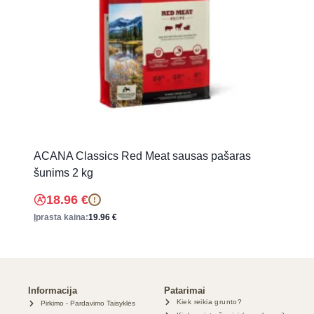
ACANA Classics Red Meat sausas pašaras
šunims 2 kg
18.96
€
!
Įprasta kaina:
19.96
€
Informacija
Patarimai
Kiek reikia grunto?
Pirkimo - Pardavimo Taisyklės