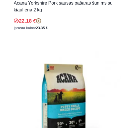
Acana Yorkshire Pork sausas pašaras šunims su
kiauliena 2 kg
22.18
€
!
Įprasta kaina:
23.35
€