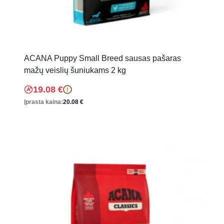
ACANA Puppy Small Breed sausas pašaras
mažų veislių šuniukams 2 kg
19.08
€
!
Įprasta kaina:
20.08
€