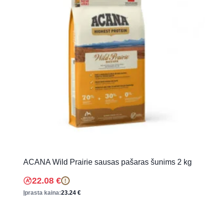
ACANA Wild Prairie sausas pašaras šunims 2 kg
22.08
€
!
Įprasta kaina:
23.24
€