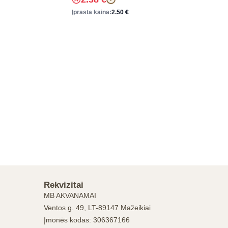
Įprasta kaina:
2.50
€
Rekvizitai
MB AKVANAMAI
Ventos g. 49, LT-89147 Mažeikiai
Įmonės kodas: 306367166