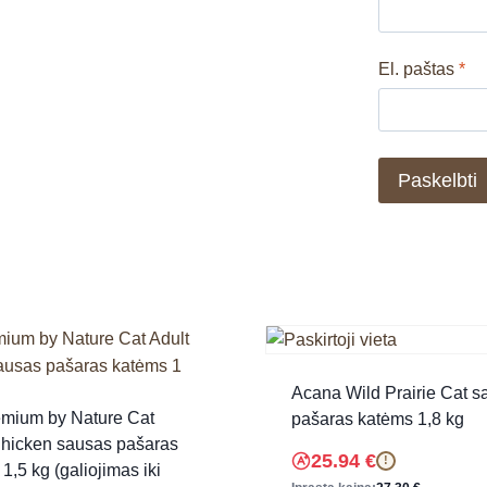
El. paštas
*
Acana Wild Prairie Cat s
emium by Nature Cat
pašaras katėms 1,8 kg
Chicken sausas pašaras
25.94
€
!
1,5 kg (galiojimas iki