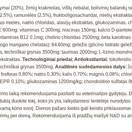
mai (20%), žirnių krakmolas, vištų riebalai, bolivinių balandų sėkl
(2.5%), ramunėlės (2.5%), fruktooligosacharidai, mielių ekstrakt
aus mielės, natrio chloridas, alavijų ekstraktas, gliukozaminas, c
E 600mg; vitaminas C 300mg; niacinas 150mg; kalcio D-pantot
 vitaminas B12 0.1mg; cholino chloridas 2500mg; beta karotinas
o mangano chelatas): 64.60mg; geležis (glicino hidrato geležie
s, techniškai grynas 3500mg; taurinas 2000mg; L-lizino monoh
ekstraktas.
Technologiniai priedai: Antioksidantai:
tokoferolio
techniškai grynas 3500mg.
Analitinės sudedamosios dalys:
ža
 fosforas 0.80%; natris 0.30%; kalis 0.70%; magnis 0.08%; chlo
EPR 0.10%; gliukozaminas 1200mg/kg; chondroitino sulfatas 
imo laiką rekomenduojama pasitarti su veterinarijos gydytoju. Di
ktą duokite tokį, koks jis yra, laikydamiesi lentelėje nurodyto
i tinkamą kūno svorį. Dienos pašaro kiekis gali keistis priklausoma
ėrimų per dieną. Rekomenduojama iš pradžių maišyti N&D su ank