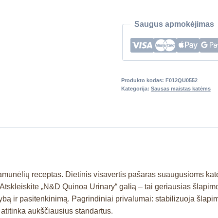
Saugus apmokėjimas
Produkto kodas:
F012QU0552
Kategorija:
Sausas maistas katėms
amunėlių receptas. Dietinis visavertis pašaras suaugusioms kat
. Atskleiskite „N&D Quinoa Urinary“ galią – tai geriausias šlap
tybą ir pasitenkinimą. Pagrindiniai privalumai: stabilizuoja šla
 atitinka aukščiausius standartus.