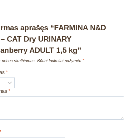
pirmas aprašęs “FARMINA N&D
– CAT Dry URINARY
anberry ADULT 1,5 kg”
s nebus skelbiamas.
Būtini laukeliai pažymėti
*
mas
*
imas
*
*