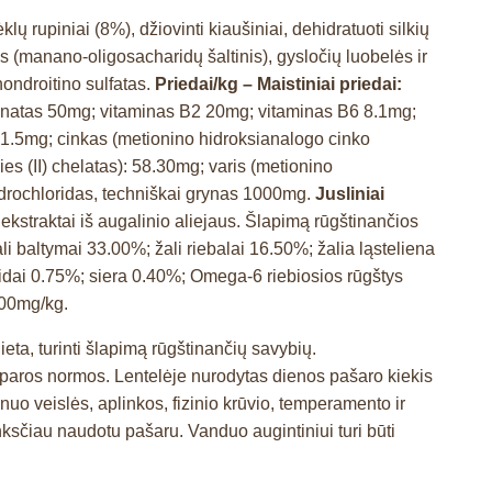
ų rupiniai (8%), džiovinti kiaušiniai, dehidratuoti silkių
as (manano-oligosacharidų šaltinis), gysločių luobelės ir
hondroitino sulfatas.
Priedai/kg – Maistiniai priedai:
enatas 50mg; vitaminas B2 20mg; vitaminas B6 8.1mg;
 1.5mg; cinkas (metionino hidroksianalogo cinko
s (II) chelatas): 58.30mg; varis (metionino
idrochloridas, techniškai grynas 1000mg.
Jusliniai
 ekstraktai iš augalinio aliejaus. Šlapimą rūgštinančios
li baltymai 33.00%; žali riebalai 16.50%; žalia ląsteliena
ridai 0.75%; siera 0.40%; Omega-6 riebiosios rūgštys
900mg/kg.
eta, turinti šlapimą rūgštinančių savybių.
s paros normos. Lentelėje nurodytas dienos pašaro kiekis
i nuo veislės, aplinkos, fizinio krūvio, temperamento ir
sčiau naudotu pašaru. Vanduo augintiniui turi būti