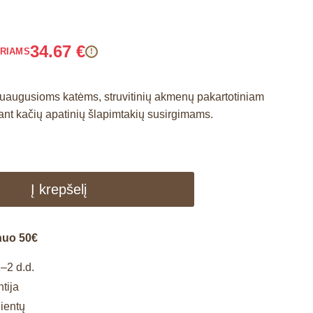
34.67
€
ARIAMS
!
 suaugusioms katėms, struvitinių akmenų pakartotiniam
ant kačių apatinių šlapimtakių susirgimams.
Į krepšelį
nuo 50€
–2 d.d.
tija
lientų