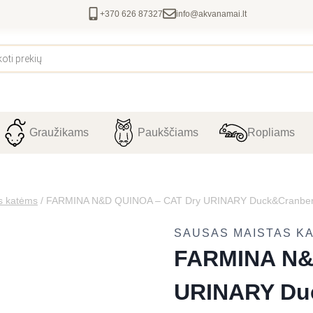
+370 626 87327
info@akvanamai.lt
Graužikams
Paukščiams
Ropliams
s katėms
/
FARMINA N&D QUINOA – CAT Dry URINARY Duck&Cranberr
SAUSAS MAISTAS K
FARMINA N&
URINARY Duc