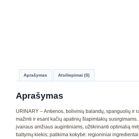
Aprašymas
Atsiliepimai (0)
Aprašymas
URINARY – Antienos, bolivinių balandų, spanguolių ir r
mažinti ir esant kačių apatinių šlapimtakių susirgimams
įvairaus amžiaus augintiniams, užtikrinanti optimalią mi
baltymų kiekis; patikima kokybė: regioniniai ingredientai