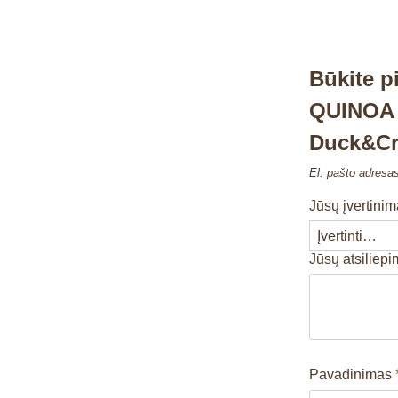
Būkite 
QUINOA 
Duck&Cr
El. pašto adresa
Jūsų įvertini
Jūsų atsiliep
Pavadinimas