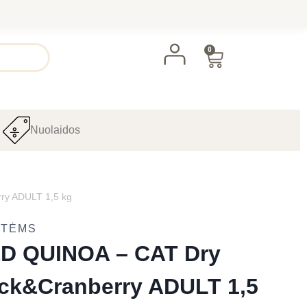
0
Nuolaidos
y ADULT 1,5 kg
ATĖMS
D QUINOA – CAT Dry
k&Cranberry ADULT 1,5