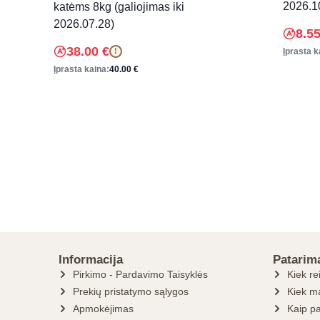
2026.1
katėms 8kg (galiojimas iki
2026.07.28)
8.5
38.00
€
Įprasta k
!
Įprasta kaina:
40.00
€
Informacija
Patarim
Pirkimo - Pardavimo Taisyklės
Kiek re
Prekių pristatymo sąlygos
Kiek ma
Apmokėjimas
Kaip pa