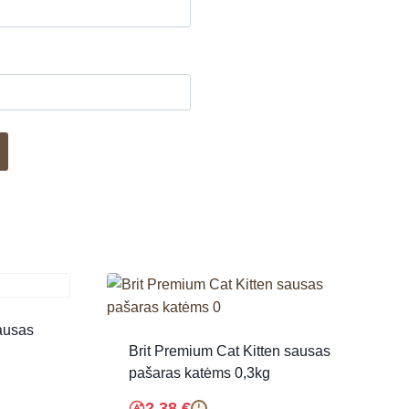
ausas
Brit Premium Cat Kitten sausas
pašaras katėms 0,3kg
2.38
€
!