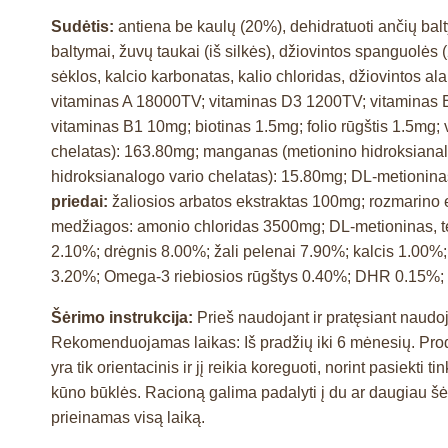
Sudėtis:
antiena be kaulų (20%), dehidratuoti ančių balty
baltymai, žuvų taukai (iš silkės), džiovintos spanguolės 
sėklos, kalcio karbonatas, kalio chloridas, džiovintos al
vitaminas A 18000TV; vitaminas D3 1200TV; vitaminas 
vitaminas B1 10mg; biotinas 1.5mg; folio rūgštis 1.5mg;
chelatas): 163.80mg; manganas (metionino hidroksianalog
hidroksianalogo vario chelatas): 15.80mg; DL-metionina
priedai:
žaliosios arbatos ekstraktas 100mg; rozmarino 
medžiagos: amonio chloridas 3500mg; DL-metioninas, 
2.10%; drėgnis 8.00%; žali pelenai 7.90%; kalcis 1.00%;
3.20%; Omega-3 riebiosios rūgštys 0.40%; DHR 0.15%; 
Šėrimo instrukcija:
Prieš naudojant ir pratęsiant naudoj
Rekomenduojamas laikas: Iš pradžių iki 6 mėnesių. Produ
yra tik orientacinis ir jį reikia koreguoti, norint pasiekt
kūno būklės. Racioną galima padalyti į du ar daugiau š
prieinamas visą laiką.