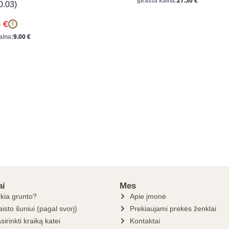
Įprasta kaina:
27.30
€
0.03)
5
€
!
aina:
9.00
€
ai
Mes
ikia grunto?
Apie įmonė
isto šuniui (pagal svorį)
Prekiaujami prekės ženklai
sirinkti kraiką katei
Kontaktai