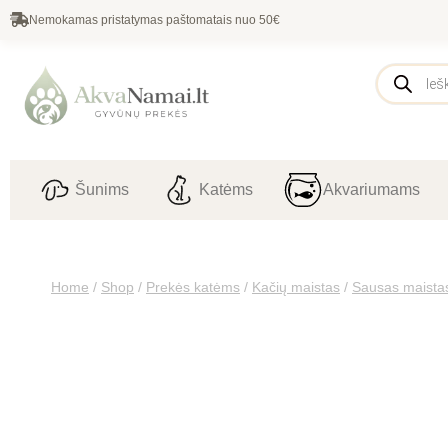
Nemokamas pristatymas paštomatais nuo 50€
Šunims
Katėms
Akvariumams
Home
/
Shop
/
Prekės katėms
/
Kačių maistas
/
Sausas maista