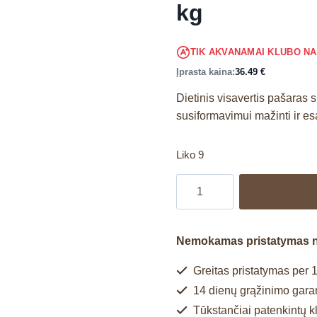
kg
TIK AKVANAMAI KLUBO N
Įprasta kaina:
36.49
€
Dietinis visavertis pašaras
susiformavimui mažinti ir es
Liko 9
Nemokamas pristatymas 
Greitas pristatymas per 1
14 dienų grąžinimo garan
Tūkstančiai patenkintų k