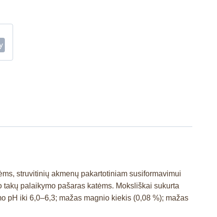
ėms, struvitinių akmenų pakartotiniam susiformavimui
imo takų palaikymo pašaras katėms. Moksliškai sukurta
pimo pH iki 6,0–6,3; mažas magnio kiekis (0,08 %); mažas