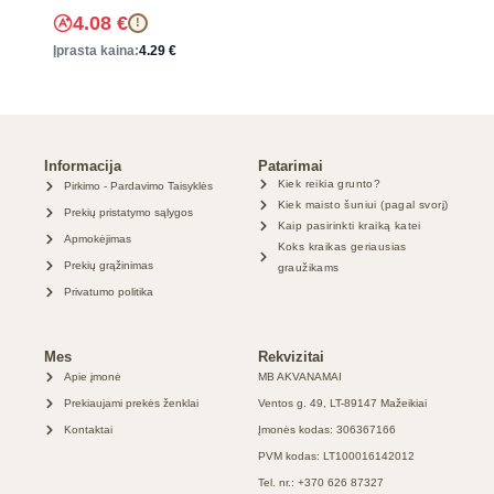
4.08
€
!
Įprasta kaina:
4.29
€
Informacija
Patarimai
Kiek reikia grunto?
Pirkimo - Pardavimo Taisyklės
Kiek maisto šuniui (pagal svorį)
Prekių pristatymo sąlygos
Kaip pasirinkti kraiką katei
Apmokėjimas
Koks kraikas geriausias
Prekių grąžinimas
graužikams
Privatumo politika
Mes
Rekvizitai
Apie įmonė
MB AKVANAMAI
Prekiaujami prekės ženklai
Ventos g. 49, LT-89147 Mažeikiai
Kontaktai
Įmonės kodas: 306367166
PVM kodas: LT100016142012
Tel. nr.: +370 626 87327