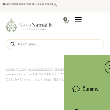
Nemokamas pristatymas paštomatais nuo 50€
0
Home
/
Shop
/
Prekės katėms
/
Kačių maistas
/
Sausas
maistas katėms
/
FARMINA N&D TROPICAL SELECTION –
CAT Dry Chicken, Spelt, Oats NEUTERED 1,5 kg
Šunims