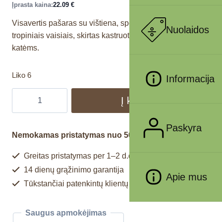
Įprasta kaina:
22.09
€
Visavertis pašaras su vištiena, speltomis, avižomis ir
Nuolaidos
tropiniais vaisiais, skirtas kastruotoms suaugusioms
katėms.
Liko 6
Informacija
Į krepšelį
Paskyra
Nemokamas pristatymas nuo 50€
Greitas pristatymas per 1–2 d.d.
14 dienų grąžinimo garantija
Apie mus
Tūkstančiai patenkintų klientų
Saugus apmokėjimas