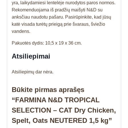
yra, laikydamiesi lentelėje nurodytos paros normos.
Rekomenduojama iš pradžių maišyti N&D su
anksčiau naudotu pašaru. Pasirūpinkite, kad jūsų
katė visada turėtų prieigą prie švaraus, šviežio
vandens.
Pakuotės dydis: 10,5 x 19 x 36 cm.
Atsiliepimai
Atsiliepimų dar nėra.
Būkite pirmas aprašęs
“FARMINA N&D TROPICAL
SELECTION – CAT Dry Chicken,
Spelt, Oats NEUTERED 1,5 kg”