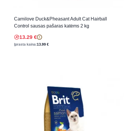
Carnilove Duck&Pheasant Adult Cat Hairball
Control sausas pašaras katėms 2 kg
13.29
€
!
Įprasta kaina:
13.99
€