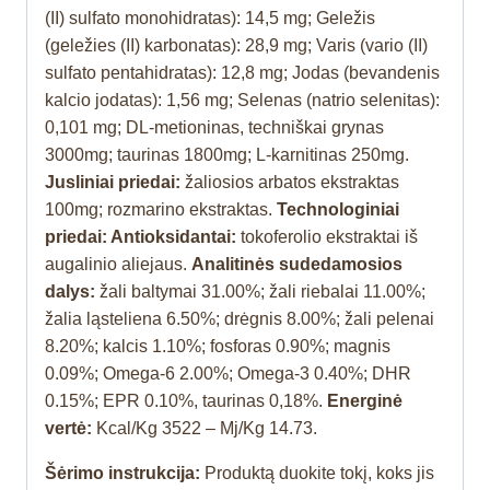
(II) sulfato monohidratas): 14,5 mg; Geležis
(geležies (II) karbonatas): 28,9 mg; Varis (vario (II)
sulfato pentahidratas): 12,8 mg; Jodas (bevandenis
kalcio jodatas): 1,56 mg; Selenas (natrio selenitas):
0,101 mg; DL-metioninas, techniškai grynas
3000mg; taurinas 1800mg; L-karnitinas 250mg.
Jusliniai priedai:
žaliosios arbatos ekstraktas
100mg; rozmarino ekstraktas.
Technologiniai
priedai: Antioksidantai:
tokoferolio ekstraktai iš
augalinio aliejaus.
Analitinės sudedamosios
dalys:
žali baltymai 31.00%; žali riebalai 11.00%;
žalia ląsteliena 6.50%; drėgnis 8.00%; žali pelenai
8.20%; kalcis 1.10%; fosforas 0.90%; magnis
0.09%; Omega-6 2.00%; Omega-3 0.40%; DHR
0.15%; EPR 0.10%, taurinas 0,18%.
Energinė
vertė:
Kcal/Kg 3522 – Mj/Kg 14.73.
Šėrimo instrukcija:
Produktą duokite tokį, koks jis