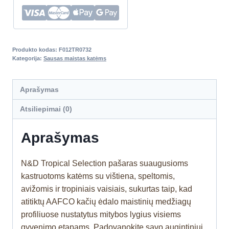
Produkto kodas:
F012TR0732
Kategorija:
Sausas maistas katėms
Aprašymas
Atsiliepimai (0)
Aprašymas
N&D Tropical Selection pašaras suaugusioms
kastruotoms katėms su vištiena, speltomis,
avižomis ir tropiniais vaisiais, sukurtas taip, kad
atitiktų AAFCO kačių ėdalo maistinių medžiagų
profiliuose nustatytus mitybos lygius visiems
gyvenimo etapams. Padovanokite savo augintiniui