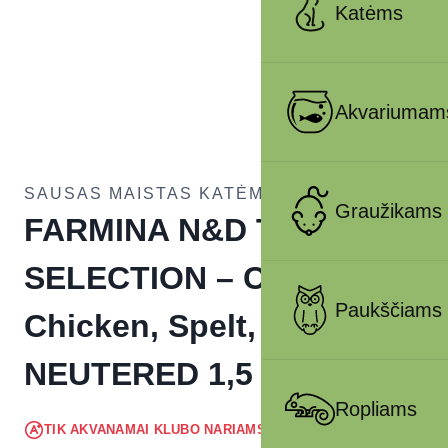
Katėms
Akvariumam
SAUSAS MAISTAS KATĖMS
Graužikams
FARMINA N&D TROPICAL
SELECTION – CAT Dry
Paukščiams
Chicken, Spelt, Oats
NEUTERED 1,5 kg
Ropliams
20.99
€
TIK AKVANAMAI KLUBO NARIAMS
!