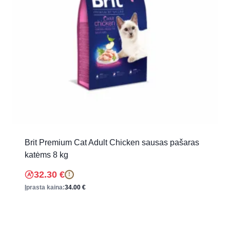
Brit Premium Cat Adult Chicken sausas pašaras
katėms 8 kg
32.30
€
!
Įprasta kaina:
34.00
€