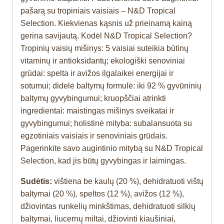
pašarą su tropiniais vaisiais – N&D Tropical
Selection. Kiekvienas kąsnis už prieinamą kainą
gerina savijautą. Kodėl N&D Tropical Selection?
Tropinių vaisių mišinys: 5 vaisiai suteikia būtinų
vitaminų ir antioksidantų; ekologiški senoviniai
grūdai: spelta ir avižos ilgalaikei energijai ir
sotumui; didelė baltymų formulė: iki 92 % gyvūninių
baltymų gyvybingumui; kruopščiai atrinkti
ingredientai: maistingas mišinys sveikatai ir
gyvybingumui; holistinė mityba: subalansuota su
egzotiniais vaisiais ir senoviniais grūdais.
Pagerinkite savo augintinio mitybą su N&D Tropical
Selection, kad jis būtų gyvybingas ir laimingas.
Sudėtis:
vištiena be kaulų (20 %), dehidratuoti vištų
baltymai (20 %), speltos (12 %), avižos (12 %),
džiovintas runkelių minkštimas, dehidratuoti silkių
baltymai, liucernų miltai, džiovinti kiaušiniai,