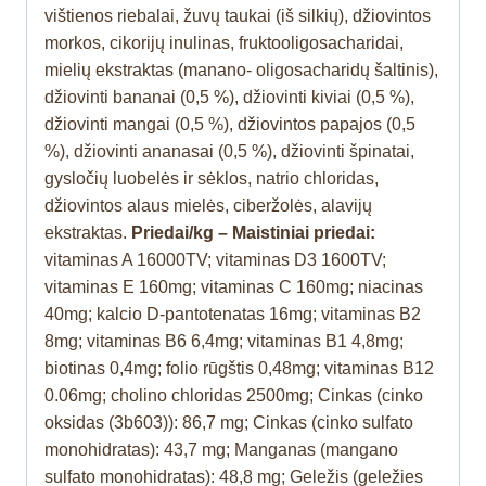
vištienos riebalai, žuvų taukai (iš silkių), džiovintos
morkos, cikorijų inulinas, fruktooligosacharidai,
mielių ekstraktas (manano- oligosacharidų šaltinis),
džiovinti bananai (0,5 %), džiovinti kiviai (0,5 %),
džiovinti mangai (0,5 %), džiovintos papajos (0,5
%), džiovinti ananasai (0,5 %), džiovinti špinatai,
gysločių luobelės ir sėklos, natrio chloridas,
džiovintos alaus mielės, ciberžolės, alavijų
ekstraktas.
Priedai/kg – Maistiniai priedai:
vitaminas A 16000TV; vitaminas D3 1600TV;
vitaminas E 160mg; vitaminas C 160mg; niacinas
40mg; kalcio D-pantotenatas 16mg; vitaminas B2
8mg; vitaminas B6 6,4mg; vitaminas B1 4,8mg;
biotinas 0,4mg; folio rūgštis 0,48mg; vitaminas B12
0.06mg; cholino chloridas 2500mg; Cinkas (cinko
oksidas (3b603)): 86,7 mg; Cinkas (cinko sulfato
monohidratas): 43,7 mg; Manganas (mangano
sulfato monohidratas): 48,8 mg; Geležis (geležies