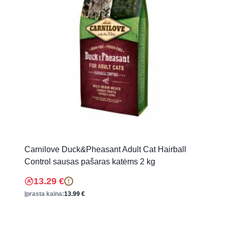
Carnilove Duck&Pheasant Adult Cat Hairball
Control sausas pašaras katėms 2 kg
13.29
€
!
Įprasta kaina:
13.99
€