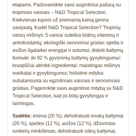
etapams. Padovanokite savo augintiniui pašarą su
tropiniais vaisiais – N&D Tropical Selection.
Kiekvienas kąsnis už prieinamą kainą gerina
savijautą. Kodėl N&D Tropical Selection? Tropinių
vaisių mišinys: 5 vaisiai suteikia būtinų vitaminų ir
antioksidantų; ekologiški senoviniai grūdai: spelta ir
avižos ilgalaikei energijai ir sotumui; didelė baltymų
formulė: iki 92 % gyvūninių baltymų gyvybingumui;
kruopščiai atrinkti ingredientai: maistingas mišinys
sveikatai ir gyvybingumui; holistinė mityba:
subalansuota su egzotiniais vaisiais ir senoviniais
grūdais. Pagerinkite savo augintinio mitybą su N&D
Tropical Selection, kad jis būtų gyvybingas ir
laimingas.
Sudėtis:
ėriena (20 %), dehidratuoti ėriukų baltymai
(20 %), speltos (12 %), avižos (12 %), džiovintas
runkelių minkštimas, dehidratuoti silkių baltymai,