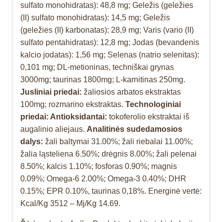
sulfato monohidratas): 48,8 mg; Geležis (geležies
(II) sulfato monohidratas): 14,5 mg; Geležis
(geležies (II) karbonatas): 28,9 mg; Varis (vario (II)
sulfato pentahidratas): 12,8 mg; Jodas (bevandenis
kalcio jodatas): 1,56 mg; Selenas (natrio selenitas):
0,101 mg; DL-metioninas, techniškai grynas
3000mg; taurinas 1800mg; L-karnitinas 250mg.
Jusliniai priedai:
žaliosios arbatos ekstraktas
100mg; rozmarino ekstraktas.
Technologiniai
priedai: Antioksidantai:
tokoferolio ekstraktai iš
augalinio aliejaus.
Analitinės sudedamosios
dalys:
žali baltymai 31.00%; žali riebalai 11.00%;
žalia ląsteliena 6.50%; drėgnis 8.00%; žali pelenai
8.50%; kalcis 1.10%; fosforas 0.90%; magnis
0.09%; Omega-6 2.00%; Omega-3 0.40%; DHR
0.15%; EPR 0.10%, taurinas 0,18%. Energinė vertė:
Kcal/Kg 3512 – Mj/Kg 14.69.