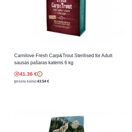
Carnilove Fresh Carp&Trout Sterilised for Adult
sausas pašaras katėms 6 kg
41.36
€
!
Įprasta kaina:
43.54
€