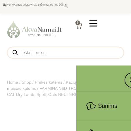
Nemokamas pristatymas paštomatais nuo 50€
0
Home
/
Shop
/
Prekės katėms
/
Kačių maistas
/
Sausas
maistas katėms
/
FARMINA N&D TROPICAL SELECTION –
CAT Dry Lamb, Spelt, Oats NEUTERED 300 gr
Šunims