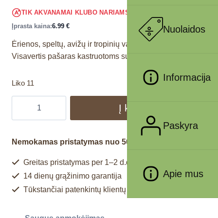
6.64
€
TIK AKVANAMAI KLUBO NARIAMS
!
Įprasta kaina:
6.99
€
Nuolaidos
Ėrienos, speltų, avižų ir tropinių vaisių receptas.
Visavertis pašaras kastruotoms suaugusioms katėms.
Informacija
Liko 11
Į krepšelį
Paskyra
Nemokamas pristatymas nuo 50€
Greitas pristatymas per 1–2 d.d.
Apie mus
14 dienų grąžinimo garantija
Tūkstančiai patenkintų klientų