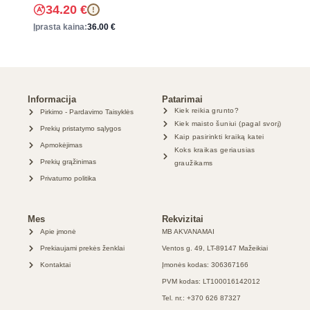
34.20
€
!
Įprasta kaina:
36.00
€
Informacija
Patarimai
Kiek reikia grunto?
Pirkimo - Pardavimo Taisyklės
Kiek maisto šuniui (pagal svorį)
Prekių pristatymo sąlygos
Kaip pasirinkti kraiką katei
Apmokėjimas
Koks kraikas geriausias
Prekių grąžinimas
graužikams
Privatumo politika
Mes
Rekvizitai
Apie įmonė
MB AKVANAMAI
Prekiaujami prekės ženklai
Ventos g. 49, LT-89147 Mažeikiai
Kontaktai
Įmonės kodas: 306367166
PVM kodas: LT100016142012
Tel. nr.: +370 626 87327