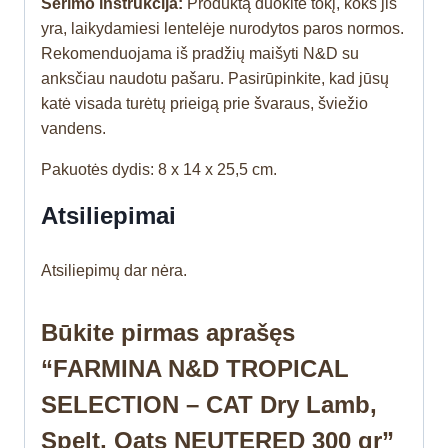
Šėrimo instrukcija:
Produktą duokite tokį, koks jis
yra, laikydamiesi lentelėje nurodytos paros normos.
Rekomenduojama iš pradžių maišyti N&D su
anksčiau naudotu pašaru. Pasirūpinkite, kad jūsų
katė visada turėtų prieigą prie švaraus, šviežio
vandens.
Pakuotės dydis: 8 x 14 x 25,5 cm.
Atsiliepimai
Atsiliepimų dar nėra.
Būkite pirmas aprašęs
“FARMINA N&D TROPICAL
SELECTION – CAT Dry Lamb,
Spelt, Oats NEUTERED 300 gr”