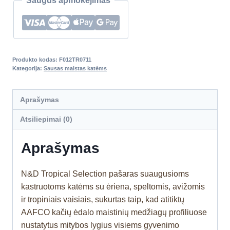
Saugus apmokėjimas
Produkto kodas:
F012TR0711
Kategorija:
Sausas maistas katėms
Aprašymas
Atsiliepimai (0)
Aprašymas
N&D Tropical Selection pašaras suaugusioms
kastruotoms katėms su ėriena, speltomis, avižomis
ir tropiniais vaisiais, sukurtas taip, kad atitiktų
AAFCO kačių ėdalo maistinių medžiagų profiliuose
nustatytus mitybos lygius visiems gyvenimo