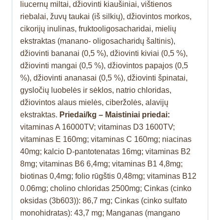
liucernų miltai, džiovinti kiaušiniai, vištienos
riebalai, žuvų taukai (iš silkių), džiovintos morkos,
cikorijų inulinas, fruktooligosacharidai, mielių
ekstraktas (manano- oligosacharidų šaltinis),
džiovinti bananai (0,5 %), džiovinti kiviai (0,5 %),
džiovinti mangai (0,5 %), džiovintos papajos (0,5
%), džiovinti ananasai (0,5 %), džiovinti špinatai,
gysločių luobelės ir sėklos, natrio chloridas,
džiovintos alaus mielės, ciberžolės, alavijų
ekstraktas.
Priedai/kg – Maistiniai priedai:
vitaminas A 16000TV; vitaminas D3 1600TV;
vitaminas E 160mg; vitaminas C 160mg; niacinas
40mg; kalcio D-pantotenatas 16mg; vitaminas B2
8mg; vitaminas B6 6,4mg; vitaminas B1 4,8mg;
biotinas 0,4mg; folio rūgštis 0,48mg; vitaminas B12
0.06mg; cholino chloridas 2500mg; Cinkas (cinko
oksidas (3b603)): 86,7 mg; Cinkas (cinko sulfato
monohidratas): 43,7 mg; Manganas (mangano