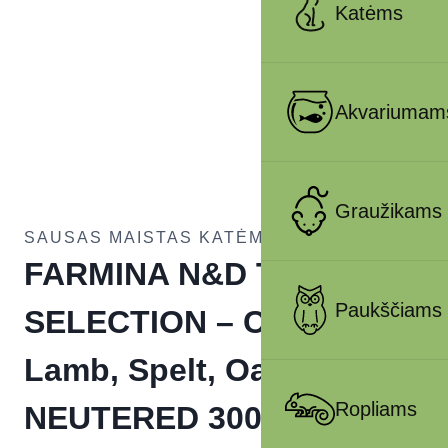
Katėms
Akvariumam
Graužikams
SAUSAS MAISTAS KATĖMS
FARMINA N&D TROPICAL
Paukščiams
SELECTION – CAT Dry
Lamb, Spelt, Oats
Ropliams
NEUTERED 300 gr