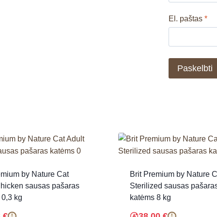
El. paštas
*
emium by Nature Cat
Brit Premium by Nature C
Chicken sausas pašaras
Sterilized sausas pašara
 0,3 kg
katėms 8 kg
8
€
38.00
€
!
!