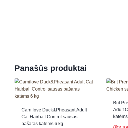
Panašūs produktai
Brit Pr
Adult 
Carnilove Duck&Pheasant Adult
katėms
Cat Hairball Control sausas
pašaras katėms 6 kg
2.3