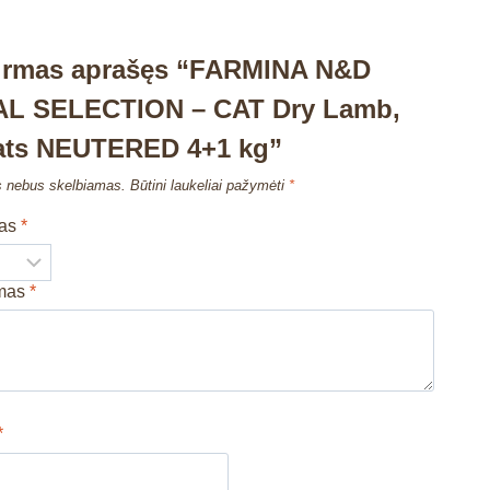
pirmas aprašęs “FARMINA N&D
L SELECTION – CAT Dry Lamb,
Oats NEUTERED 4+1 kg”
s nebus skelbiamas.
Būtini laukeliai pažymėti
*
mas
*
imas
*
*