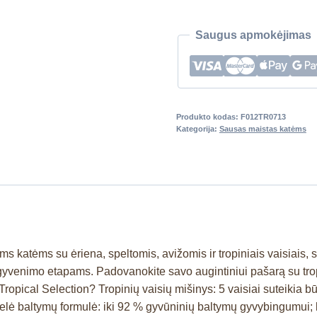
Saugus apmokėjimas
Produkto kodas:
F012TR0713
Kategorija:
Sausas maistas katėms
katėms su ėriena, speltomis, avižomis ir tropiniais vaisiais, s
gyvenimo etapams. Padovanokite savo augintiniui pašarą su trop
opical Selection? Tropinių vaisių mišinys: 5 vaisiai suteikia būt
 didelė baltymų formulė: iki 92 % gyvūninių baltymų gyvybingumui; 