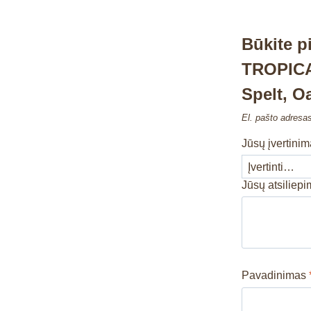
Būkite 
TROPICA
Spelt, 
El. pašto adresa
Jūsų įvertini
Jūsų atsiliep
Pavadinimas