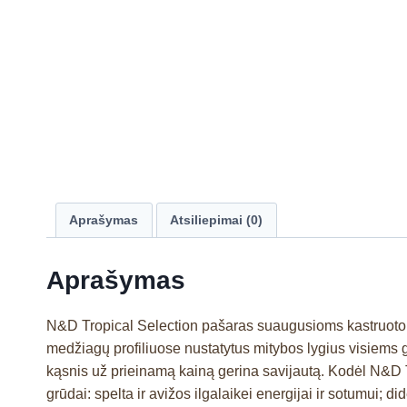
Aprašymas
Atsiliepimai (0)
Aprašymas
N&D Tropical Selection pašaras suaugusioms kastruotoms 
medžiagų profiliuose nustatytus mitybos lygius visiems 
kąsnis už prieinamą kainą gerina savijautą. Kodėl N&D Tr
grūdai: spelta ir avižos ilgalaikei energijai ir sotumui;