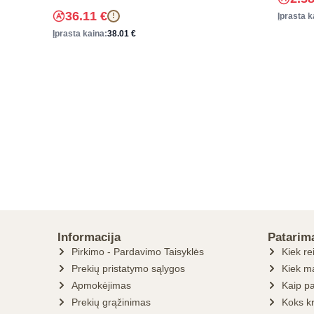
36.11
€
Įprasta k
!
Įprasta kaina:
38.01
€
Informacija
Patarim
Pirkimo - Pardavimo Taisyklės
Kiek re
Prekių pristatymo sąlygos
Kiek ma
Apmokėjimas
Kaip pa
Prekių grąžinimas
Koks k