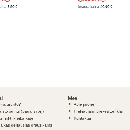
aina:
2.50
€
Įprasta kaina:
40.00
€
ai
Mes
ikia grunto?
Apie įmonė
isto šuniui (pagal svorį)
Prekiaujami prekės ženklai
sirinkti kraiką katei
Kontaktai
raikas geriausias graužikams