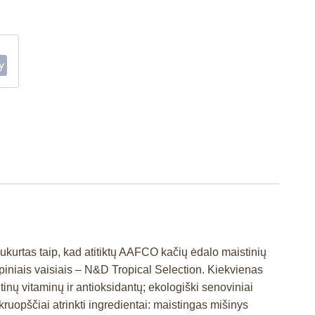
ukurtas taip, kad atitiktų AAFCO kačių ėdalo maistinių
iniais vaisiais – N&D Tropical Selection. Kiekvienas
inų vitaminų ir antioksidantų; ekologiški senoviniai
kruopščiai atrinkti ingredientai: maistingas mišinys