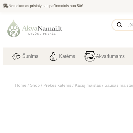
Nemokamas pristatymas paštomatais nuo 50€
Šunims
Katėms
Akvariumams
Home
/
Shop
/
Prekės katėms
/
Kačių maistas
/
Sausas maista