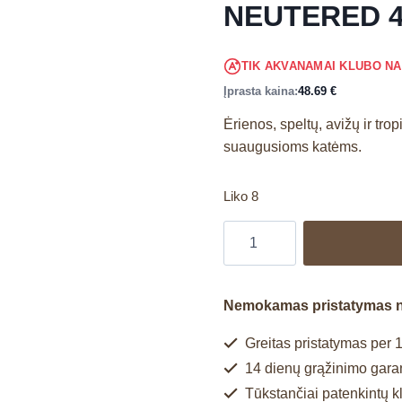
NEUTERED 4
TIK AKVANAMAI KLUBO N
Įprasta kaina:
48.69
€
Ėrienos, speltų, avižų ir tro
suaugusioms katėms.
Liko 8
Nemokamas pristatymas 
Greitas pristatymas per 1
14 dienų grąžinimo garan
Tūkstančiai patenkintų k