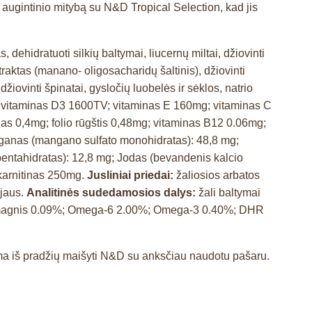
o augintinio mitybą su N&D Tropical Selection, kad jis
 dehidratuoti silkių baltymai, liucernų miltai, džiovinti
straktas (manano- oligosacharidų šaltinis), džiovinti
džiovinti špinatai, gysločių luobelės ir sėklos, natrio
 vitaminas D3 1600TV; vitaminas E 160mg; vitaminas C
s 0,4mg; folio rūgštis 0,48mg; vitaminas B12 0.06mg;
nganas (mangano sulfato monohidratas): 48,8 mg;
to pentahidratas): 12,8 mg; Jodas (bevandenis kalcio
-karnitinas 250mg.
Jusliniai priedai:
žaliosios arbatos
ejaus.
Analitinės sudedamosios dalys:
žali baltymai
90%; magnis 0.09%; Omega-6 2.00%; Omega-3 0.40%; DHR
ama iš pradžių maišyti N&D su anksčiau naudotu pašaru.