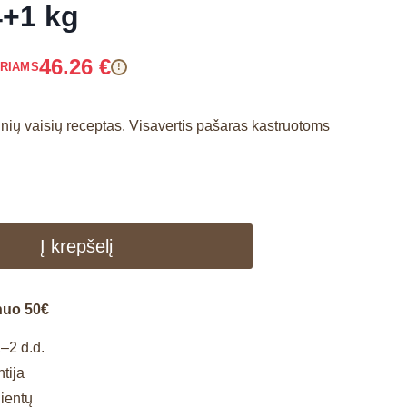
+1 kg
46.26
€
ARIAMS
!
pinių vaisių receptas. Visavertis pašaras kastruotoms
Į krepšelį
nuo 50€
–2 d.d.
tija
lientų