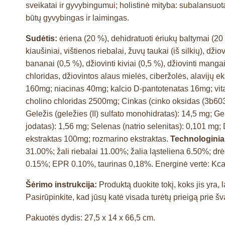
sveikatai ir gyvybingumui; holistinė mityba: subalansuota
būtų gyvybingas ir laimingas.
Sudėtis:
ėriena (20 %), dehidratuoti ėriukų baltymai (20 
kiaušiniai, vištienos riebalai, žuvų taukai (iš silkių), dž
bananai (0,5 %), džiovinti kiviai (0,5 %), džiovinti mangai
chloridas, džiovintos alaus mielės, ciberžolės, alavijų e
160mg; niacinas 40mg; kalcio D-pantotenatas 16mg; vita
cholino chloridas 2500mg; Cinkas (cinko oksidas (3b603
Geležis (geležies (II) sulfato monohidratas): 14,5 mg; Gel
jodatas): 1,56 mg; Selenas (natrio selenitas): 0,101 m
ekstraktas 100mg; rozmarino ekstraktas.
Technologiniai
31.00%; žali riebalai 11.00%; žalia ląsteliena 6.50%;
0.15%; EPR 0.10%, taurinas 0,18%. Energinė vertė: Kca
Šėrimo instrukcija:
Produktą duokite tokį, koks jis yr
Pasirūpinkite, kad jūsų katė visada turėtų prieigą prie š
Pakuotės dydis: 27,5 x 14 x 66,5 cm.