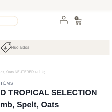
0
Nuolaidos
lt, Oats NEUTERED 4+1 kg
ATĖMS
D TROPICAL SELECTION
mb, Spelt, Oats