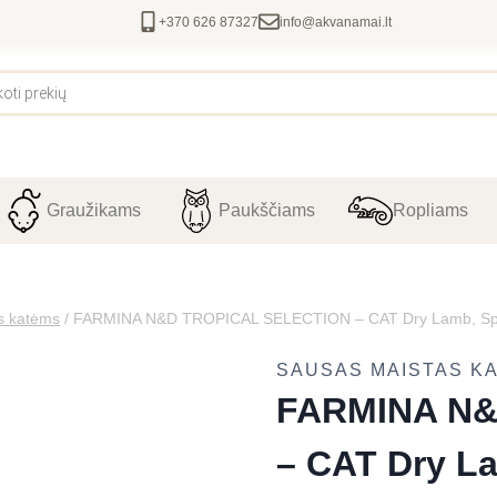
+370 626 87327
info@akvanamai.lt
Graužikams
Paukščiams
Ropliams
s katėms
/
FARMINA N&D TROPICAL SELECTION – CAT Dry Lamb, Spe
SAUSAS MAISTAS K
FARMINA N&
– CAT Dry La