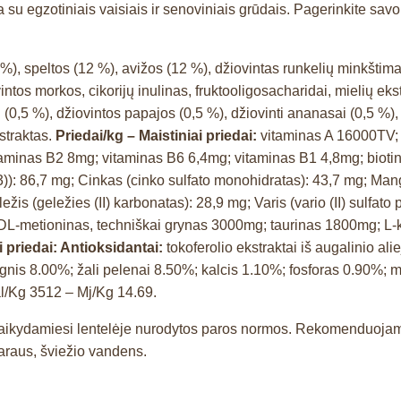
 su egzotiniais vaisiais ir senoviniais grūdais. Pagerinkite sav
%), speltos (12 %), avižos (12 %), džiovintas runkelių minkštimas,
iovintos morkos, cikorijų inulinas, fruktooligosacharidai, mielių ek
 (0,5 %), džiovintos papajos (0,5 %), džiovinti ananasai (0,5 %), 
kstraktas.
Priedai/kg – Maistiniai priedai:
vitaminas A 16000TV;
minas B2 8mg; vitaminas B6 6,4mg; vitaminas B1 4,8mg; biotina
)): 86,7 mg; Cinkas (cinko sulfato monohidratas): 43,7 mg; Ma
ežis (geležies (II) karbonatas): 28,9 mg; Varis (vario (II) sulfa
g; DL-metioninas, techniškai grynas 3000mg; taurinas 1800mg; L
 priedai: Antioksidantai:
tokoferolio ekstraktai iš augalinio ali
 drėgnis 8.00%; žali pelenai 8.50%; kalcis 1.10%; fosforas 0.
l/Kg 3512 – Mj/Kg 14.69.
a, laikydamiesi lentelėje nurodytos paros normos. Rekomenduoj
varaus, šviežio vandens.