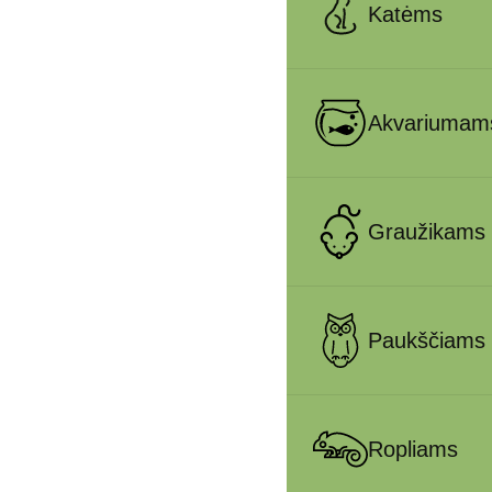
Katėms
Akvariumam
Graužikams
Paukščiams
Ropliams