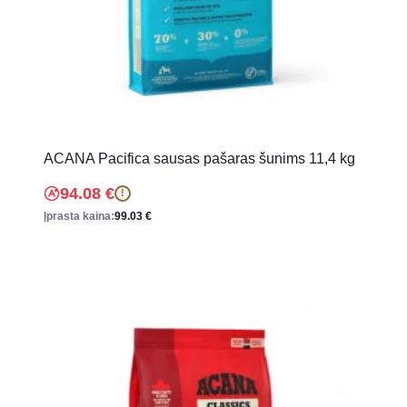
ACANA Pacifica sausas pašaras šunims 11,4 kg
94.08
€
!
Įprasta kaina:
99.03
€