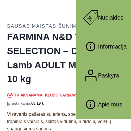
Nuolaidos
SAUSAS MAISTAS ŠUNIMS
FARMINA N&D TROPICAL
Informacija
SELECTION – DOG Dry
Lamb ADULT MED&MAX
Paskyra
10 kg
65.73
€
TIK AKVANAMAI KLUBO NARIAMS
!
Įprasta kaina:
69.19
€
Apie mus
Visavertis pašaras su ėriena, speltomis, avižomis ir
tropiniais vaisiais, skirtas vidutinių ir didelių veislių
suaugusiems šunims.