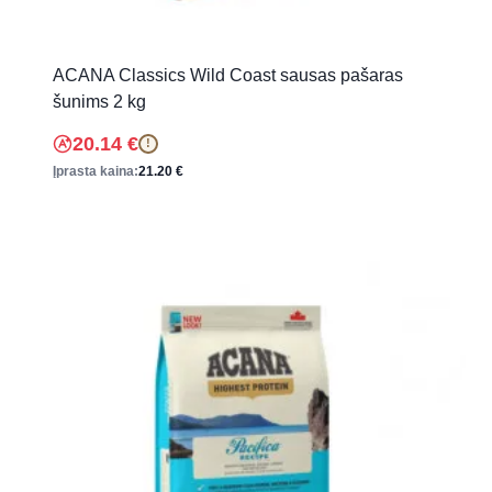
ACANA Classics Wild Coast sausas pašaras
šunims 2 kg
20.14
€
!
Įprasta kaina:
21.20
€