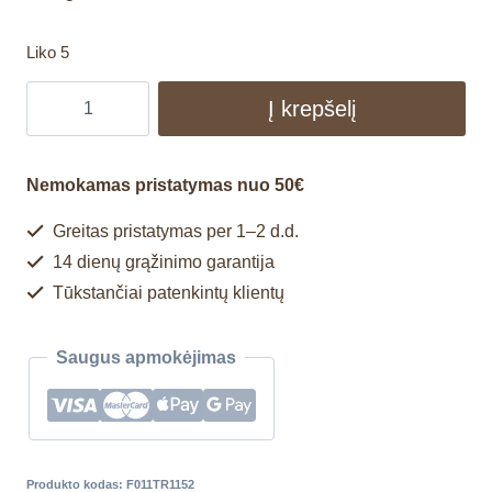
Liko 5
Į krepšelį
Nemokamas pristatymas nuo 50€
Greitas pristatymas per 1–2 d.d.
14 dienų grąžinimo garantija
Tūkstančiai patenkintų klientų
Saugus apmokėjimas
Produkto kodas:
F011TR1152