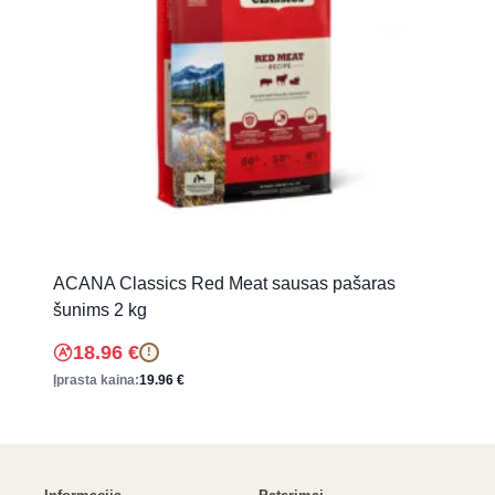
ACANA Classics Red Meat sausas pašaras
šunims 2 kg
18.96
€
!
Įprasta kaina:
19.96
€