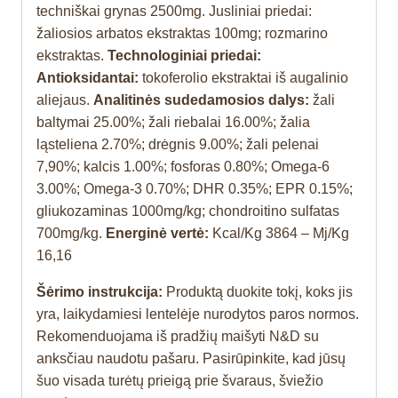
techniškai grynas 2500mg. Jusliniai priedai:
žaliosios arbatos ekstraktas 100mg; rozmarino
ekstraktas.
Technologiniai priedai:
Antioksidantai:
tokoferolio ekstraktai iš augalinio
aliejaus.
Analitinės sudedamosios dalys:
žali
baltymai 25.00%; žali riebalai 16.00%; žalia
ląsteliena 2.70%; drėgnis 9.00%; žali pelenai
7,90%; kalcis 1.00%; fosforas 0.80%; Omega-6
3.00%; Omega-3 0.70%; DHR 0.35%; EPR 0.15%;
gliukozaminas 1000mg/kg; chondroitino sulfatas
700mg/kg.
Energinė vertė:
Kcal/Kg 3864 – Mj/Kg
16,16
Šėrimo instrukcija:
Produktą duokite tokį, koks jis
yra, laikydamiesi lentelėje nurodytos paros normos.
Rekomenduojama iš pradžių maišyti N&D su
anksčiau naudotu pašaru. Pasirūpinkite, kad jūsų
šuo visada turėtų prieigą prie švaraus, šviežio