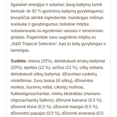
ilgalaikei energijai ir sotumui; daug baltymų turinti
formulė: iki 92 % gyvūninių baltymų gyvybingumui;
kruopščiai atrinkti ingredientai: maistingas mišinys
sveikatai ir gyvybingumui; holistinė mityba:
subalansuota su egzotiniais vaisiais ir senoviniais
grūdais. Pagerinkite savo augintinio mitybą su
„N&D Tropical Selection“, kad jis būtų gyvybingas ir
laimingas.
Sudėtis:
ėriena (20%), dehidratuoti ėriukų baltymai
(20%), speltos (12 %), avižos (12 %), vištų riebalai,
dehidratuoti silkių baltymai, džiovintas runkelių
minkštimas, žuvų taukai (iš silkių), džiovintos
morkos, liucernų miltai, cikorijų inulinas,
fruktooligosacharidai, mielių ekstraktas (manano-
oligosacharidų šaltinis), džiovinti bananai (0,5 %),
džiovinti kiviai (0,5 %), džiovinti mangai (0,5 %),
džiovintos papajos (0,5 %), džiovinti ananasai (0,5