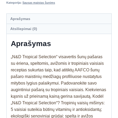
Kategorija:
Sausas maistas šunims
Aprašymas
Atsiliepimai (0)
Aprašymas
„N&D Tropical Selection“ visavertis šunų pašaras
su ėriena, speltomis, avižomis ir tropiniais vaisiais
receptas sukurtas taip, kad atitiktų AAFCO šunų
pašaro maistinių medžiagų profiliuose nustatytus
mitybos lygius palaikymui. Padovanokite savo
augintiniui pašarą su tropiniais vaisiais. Kiekvienas
kąsnis už prieinamą kainą gerina savijautą. Kodėl
„N&D Tropical Selection“? Tropinių vaisių mišinys:
5 vaisiai suteikia būtinų vitaminų ir antioksidantų;
ekologiški senoviniai grūdai: spelta ir avižos