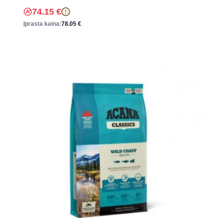
74.15
€
!
Įprasta kaina:
78.05
€