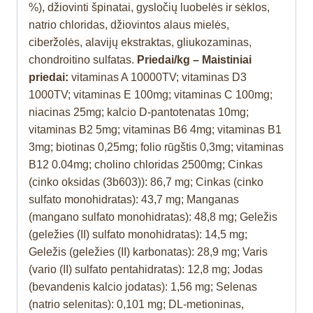
%), džiovinti špinatai, gysločių luobelės ir sėklos,
natrio chloridas, džiovintos alaus mielės,
ciberžolės, alavijų ekstraktas, gliukozaminas,
chondroitino sulfatas.
Priedai/kg – Maistiniai
priedai:
vitaminas A 10000TV; vitaminas D3
1000TV; vitaminas E 100mg; vitaminas C 100mg;
niacinas 25mg; kalcio D-pantotenatas 10mg;
vitaminas B2 5mg; vitaminas B6 4mg; vitaminas B1
3mg; biotinas 0,25mg; folio rūgštis 0,3mg; vitaminas
B12 0.04mg; cholino chloridas 2500mg; Cinkas
(cinko oksidas (3b603)): 86,7 mg; Cinkas (cinko
sulfato monohidratas): 43,7 mg; Manganas
(mangano sulfato monohidratas): 48,8 mg; Geležis
(geležies (II) sulfato monohidratas): 14,5 mg;
Geležis (geležies (II) karbonatas): 28,9 mg; Varis
(vario (II) sulfato pentahidratas): 12,8 mg; Jodas
(bevandenis kalcio jodatas): 1,56 mg; Selenas
(natrio selenitas): 0,101 mg; DL-metioninas,