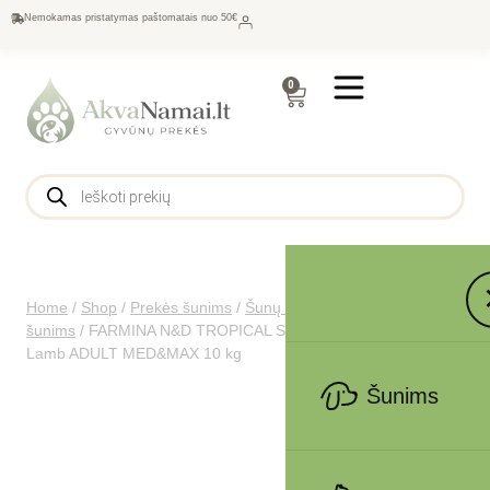
Nemokamas pristatymas paštomatais nuo 50€
0
Home
/
Shop
/
Prekės šunims
/
Šunų maistas
/
Sausas maistas
šunims
/
FARMINA N&D TROPICAL SELECTION – DOG Dry
Lamb ADULT MED&MAX 10 kg
Šunims