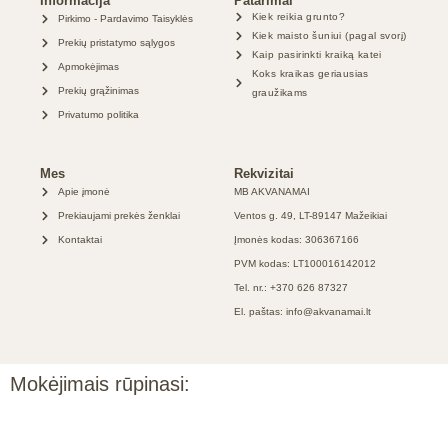
Informacija
Patarimai
Kiek reikia grunto?
Pirkimo - Pardavimo Taisyklės
Kiek maisto šuniui (pagal svorį)
Prekių pristatymo sąlygos
Kaip pasirinkti kraiką katei
Apmokėjimas
Koks kraikas geriausias
Prekių grąžinimas
graužikams
Privatumo politika
Mes
Rekvizitai
Apie įmonė
MB AKVANAMAI
Prekiaujami prekės ženklai
Ventos g. 49, LT-89147 Mažeikiai
Kontaktai
Įmonės kodas: 306367166
PVM kodas: LT100016142012
Tel. nr.: +370 626 87327
El. paštas: info@akvanamai.lt
Mokėjimais rūpinasi: