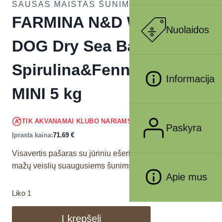
SAUSAS MAISTAS ŠUNIMS
FARMINA N&D WHITE –
Nuolaidos
DOG Dry Sea Bass
Spirulina&Fennel ADULT
Informacija
MINI 5 kg
68.11
€
TIK AKVANAMAI KLUBO NARIAMS
!
Paskyra
Įprasta kaina:
71.69
€
Visavertis pašaras su jūriniu ešeriu ir pankoliais skirtas
mažų veislių suaugusiems šunims.
Apie mus
Liko 1
Į krepšelį