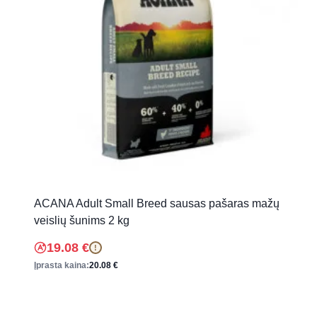
ACANA Adult Small Breed sausas pašaras mažų
veislių šunims 2 kg
19.08
€
!
Įprasta kaina:
20.08
€