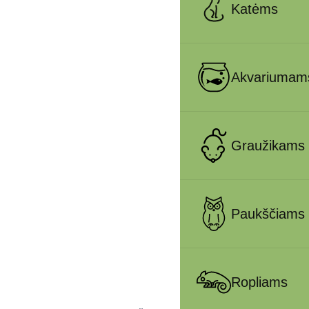
Katėms
Akvariumam
Graužikams
Paukščiams
Ropliams