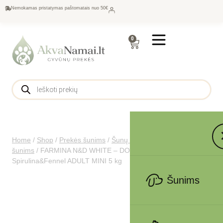
Nemokamas pristatymas paštomatais nuo 50€
0
Home
/
Shop
/
Prekės šunims
/
Šunų maistas
/
Sausas maistas
šunims
/
FARMINA N&D WHITE – DOG Dry Sea Bass
Spirulina&Fennel ADULT MINI 5 kg
Šunims