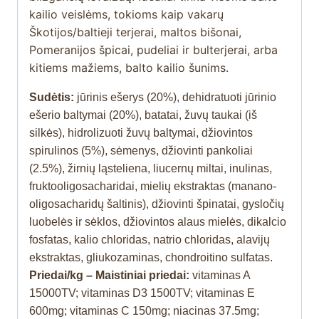
kailio veislėms, tokioms kaip vakarų
Škotijos/baltieji terjerai, maltos bišonai,
Pomeranijos špicai, pudeliai ir bulterjerai, arba
kitiems mažiems, balto kailio šunims.
Sudėtis:
jūrinis ešerys (20%), dehidratuoti jūrinio
ešerio baltymai (20%), batatai, žuvų taukai (iš
silkės), hidrolizuoti žuvų baltymai, džiovintos
spirulinos (5%), sėmenys, džiovinti pankoliai
(2.5%), žirnių ląsteliena, liucernų miltai, inulinas,
fruktooligosacharidai, mielių ekstraktas (manano-
oligosacharidų šaltinis), džiovinti špinatai, gysločių
luobelės ir sėklos, džiovintos alaus mielės, dikalcio
fosfatas, kalio chloridas, natrio chloridas, alavijų
ekstraktas, gliukozaminas, chondroitino sulfatas.
Priedai/kg – Maistiniai priedai:
vitaminas A
15000TV; vitaminas D3 1500TV; vitaminas E
600mg; vitaminas C 150mg; niacinas 37.5mg;