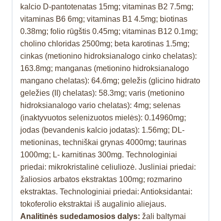
kalcio D-pantotenatas 15mg; vitaminas B2 7.5mg;
vitaminas B6 6mg; vitaminas B1 4.5mg; biotinas
0.38mg; folio rūgštis 0.45mg; vitaminas B12 0.1mg;
cholino chloridas 2500mg; beta karotinas 1.5mg;
cinkas (metionino hidroksianalogo cinko chelatas):
163.8mg; manganas (metionino hidroksianalogo
mangano chelatas): 64.6mg; geležis (glicino hidrato
geležies (II) chelatas): 58.3mg; varis (metionino
hidroksianalogo vario chelatas): 4mg; selenas
(inaktyvuotos selenizuotos mielės): 0.14960mg;
jodas (bevandenis kalcio jodatas): 1.56mg; DL-
metioninas, techniškai grynas 4000mg; taurinas
1000mg; L- karnitinas 300mg. Technologiniai
priedai: mikrokristalinė celiuliozė. Jusliniai priedai:
žaliosios arbatos ekstraktas 100mg; rozmarino
ekstraktas. Technologiniai priedai: Antioksidantai:
tokoferolio ekstraktai iš augalinio aliejaus.
Analitinės sudedamosios dalys:
žali baltymai