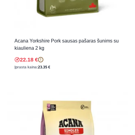
Acana Yorkshire Pork sausas pašaras šunims su
kiauliena 2 kg
22.18
€
!
Įprasta kaina:
23.35
€