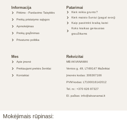
Informacija
Patarimai
Kiek reikia grunto?
Pirkimo - Pardavimo Taisyklės
Kiek maisto šuniui (pagal svorį)
Prekių pristatymo sąlygos
Kaip pasirinkti kraiką katei
Apmokėjimas
Koks kraikas geriausias
Prekių grąžinimas
graužikams
Privatumo politika
Mes
Rekvizitai
Apie įmonė
MB AKVANAMAI
Prekiaujami prekės ženklai
Ventos g. 49, LT-89147 Mažeikiai
Kontaktai
Įmonės kodas: 306367166
PVM kodas: LT100016142012
Tel. nr.: +370 626 87327
El. paštas: info@akvanamai.lt
Mokėjimais rūpinasi: