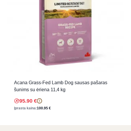
Acana Grass-Fed Lamb Dog sausas pašaras
šunims su ėriena 11,4 kg
95.90
€
!
Įprasta kaina:
100.95
€