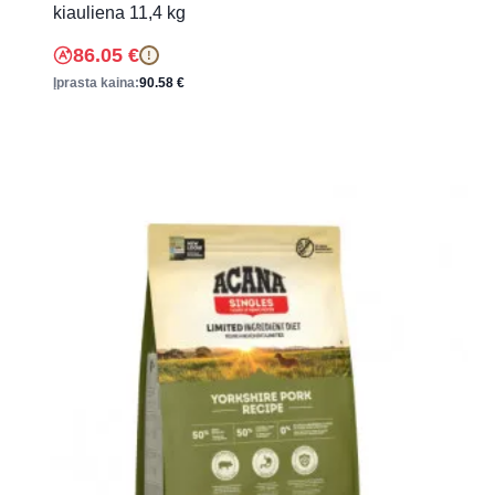
kiauliena 11,4 kg
86.05
€
!
Įprasta kaina:
90.58
€