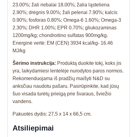
23.00%; žali riebalai 18.00%; žalia ląsteliena
2.90%; drėgnis 9.00%; žali pelenai 7.90%; kalcis
0.90%; fosforas 0.80%; Omega-6 1.60%; Omega-3
2.30%; DHR 1.00%; EPR 0.70%; gliukozaminas
1200mg/kg; chondroitino sulfatas 900mg/kg.
Energinė vertė: EM (CEN) 3934 kcal/kg- 16.46
MJ/kg
Šėrimo instrukcija:
Produktą duokite tokį, koks jis
yra, laikydamiesi lentelėje nurodytos paros normos.
Rekomenduojama iš pradžių maišyti N&D su
anksčiau naudotu pašaru. Pasirūpinkite, kad jūsų
šuo visada turėtų prieigą prie švaraus, šviežio
vandens.
Pakuotės dydis: 27,5 x 14 x 66,5 cm.
Atsiliepimai