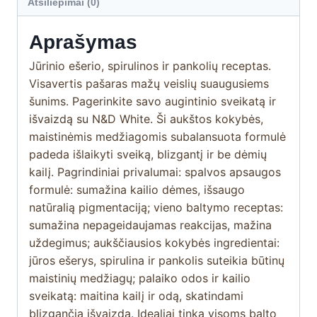
Atsiliepimai (0)
Aprašymas
Jūrinio ešerio, spirulinos ir pankolių receptas.
Visavertis pašaras mažų veislių suaugusiems
šunims. Pagerinkite savo augintinio sveikatą ir
išvaizdą su N&D White. Ši aukštos kokybės,
maistinėmis medžiagomis subalansuota formulė
padeda išlaikyti sveiką, blizgantį ir be dėmių
kailį. Pagrindiniai privalumai: spalvos apsaugos
formulė: sumažina kailio dėmes, išsaugo
natūralią pigmentaciją; vieno baltymo receptas:
sumažina nepageidaujamas reakcijas, mažina
uždegimus; aukščiausios kokybės ingredientai:
jūros ešerys, spirulina ir pankolis suteikia būtinų
maistinių medžiagų; palaiko odos ir kailio
sveikatą: maitina kailį ir odą, skatindami
blizgančią išvaizdą. Idealiai tinka visoms balto