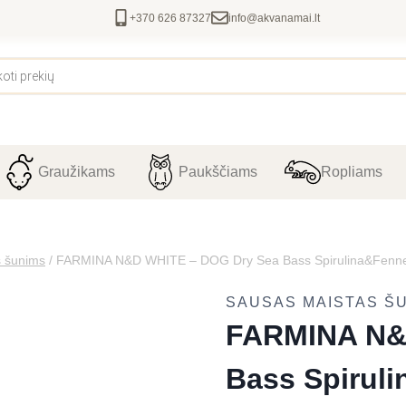
+370 626 87327
info@akvanamai.lt
Graužikams
Paukščiams
Ropliams
s šunims
/
FARMINA N&D WHITE – DOG Dry Sea Bass Spirulina&Fen
SAUSAS MAISTAS Š
FARMINA N&
Bass Spirul