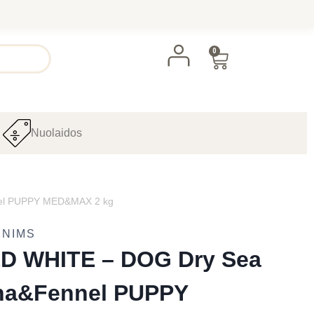
0
Nuolaidos
nel PUPPY MED&MAX 2 kg
UNIMS
D WHITE – DOG Dry Sea
ina&Fennel PUPPY