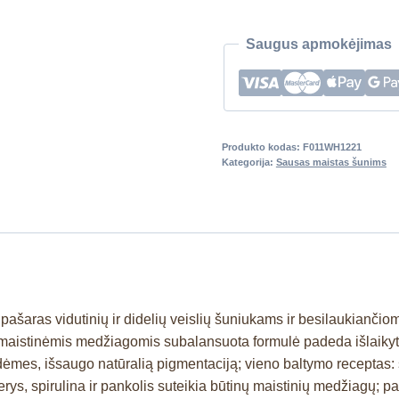
Saugus apmokėjimas
Produkto kodas:
F011WH1221
Kategorija:
Sausas maistas šunims
is pašaras vidutinių ir didelių veislių šuniukams ir besilaukian
maistinėmis medžiagomis subalansuota formulė padeda išlaikyti sv
 dėmes, išsaugo natūralią pigmentaciją; vieno baltymo recepta
, spirulina ir pankolis suteikia būtinų maistinių medžiagų; palai