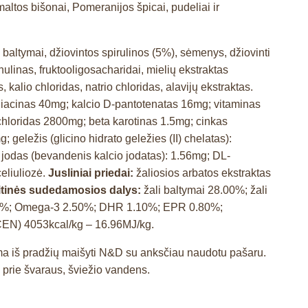
 maltos bišonai, Pomeranijos špicai, pudeliai ir
vų baltymai, džiovintos spirulinos (5%), sėmenys, džiovinti
inulinas, fruktooligosacharidai, mielių ekstraktas
 kalio chloridas, natrio chloridas, alavijų ekstraktas.
iacinas 40mg; kalcio D-pantotenatas 16mg; vitaminas
chloridas 2800mg; beta karotinas 1.5mg; cinkas
eležis (glicino hidrato geležies (II) chelatas):
 jodas (bevandenis kalcio jodatas): 1.56mg; DL-
celiuliozė.
Jusliniai priedai:
žaliosios arbatos ekstraktas
itinės sudedamosios dalys:
žali baltymai 28.00%; žali
 1.80%; Omega-3 2.50%; DHR 1.10%; EPR 0.80%;
(CEN) 4053kcal/kg – 16.96MJ/kg.
ama iš pradžių maišyti N&D su anksčiau naudotu pašaru.
ą prie švaraus, šviežio vandens.