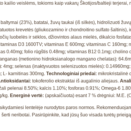
o kailio veislėms, tokioms kaip vakarų Škotijos/baltieji terjerai,
 baltymai (23%), batatai, žuvų taukai (iš silkės), hidrolizuoti žu
ratuotos krevetės (gliukozamino ir chondroitino sulfato šaltinis), 
čių luobelės ir sėklos, džiovintos alaus mielės, dikalcio fosfatas,
itaminas D3 1600TV; vitaminas E 600mg; vitaminas C 160mg; n
as 0.40mg; folio rūgštis 0.48mg; vitaminas B12 0.1mg; cholino 
nganas (metionino hidroksianalogo mangano chelatas): 64.6mg; g
): 4mg; selenas (inaktyvuotos selenizuotos mielės): 0.14960mg;
; L- karnitinas 300mg.
Technologiniai priedai:
mikrokristalinė 
Antioksidantai:
tokoferolio ekstraktai iš augalinio aliejaus.
Anal
%; žali pelenai 8.50%; kalcis 1.10%; fosforas 0.91%; Omega-6
g/kg.
Energinė vertė:
(apskaičiuota) esant 7 % drėgniui: M.E. 
a, laikydamiesi lentelėje nurodytos paros normos. Rekomenduoj
šerti neribotai. Pasirūpinkite, kad jūsų šuo visada turėtų prieig