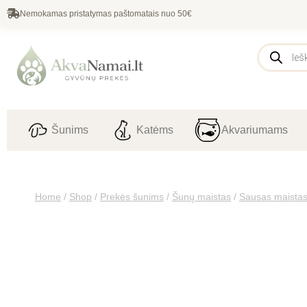
Nemokamas pristatymas paštomatais nuo 50€
Šunims
Katėms
Akvariumams
Home
/
Shop
/
Prekės šunims
/
Šunų maistas
/
Sausas maista