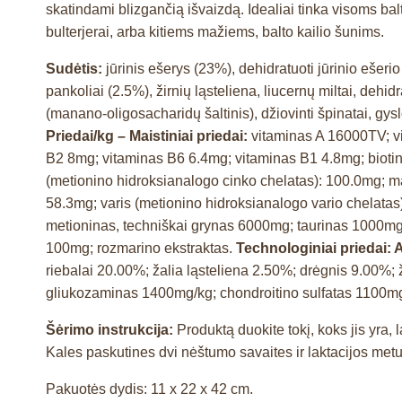
skatindami blizgančią išvaizdą. Idealiai tinka visoms balt
bulterjerai, arba kitiems mažiems, balto kailio šunims.
Sudėtis:
jūrinis ešerys (23%), dehidratuoti jūrinio ešerio
pankoliai (2.5%), žirnių ląsteliena, liucernų miltai, dehid
(manano-oligosacharidų šaltinis), džiovinti špinatai, gyslo
Priedai/kg – Maistiniai priedai:
vitaminas A 16000TV; v
B2 8mg; vitaminas B6 6.4mg; vitaminas B1 4.8mg; biotin
(metionino hidroksianalogo cinko chelatas): 100.0mg; ma
58.3mg; varis (metionino hidroksianalogo vario chelatas
metioninas, techniškai grynas 6000mg; taurinas 1000mg
100mg; rozmarino ekstraktas.
Technologiniai priedai: 
riebalai 20.00%; žalia ląsteliena 2.50%; drėgnis 9.00
gliukozaminas 1400mg/kg; chondroitino sulfatas 1100m
Šėrimo instrukcija:
Produktą duokite tokį, koks jis yr
Kales paskutines dvi nėštumo savaites ir laktacijos metu 
Pakuotės dydis: 11 x 22 x 42 cm.