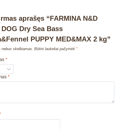
pirmas aprašęs “FARMINA N&D
 DOG Dry Sea Bass
na&Fennel PUPPY MED&MAX 2 kg”
s nebus skelbiamas.
Būtini laukeliai pažymėti
*
mas
*
imas
*
*