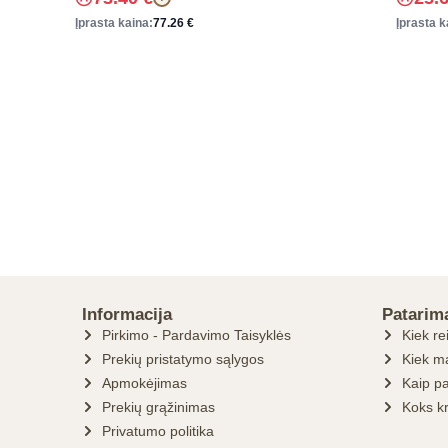
Įprasta kaina:
77.26
€
Įprasta k
Informacija
Patarim
Pirkimo - Pardavimo Taisyklės
Kiek re
Prekių pristatymo sąlygos
Kiek ma
Apmokėjimas
Kaip pa
Prekių grąžinimas
Koks k
Privatumo politika