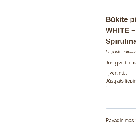
Būkite 
WHITE –
Spiruli
El. pašto adresa
Jūsų įvertini
Jūsų atsiliep
Pavadinimas