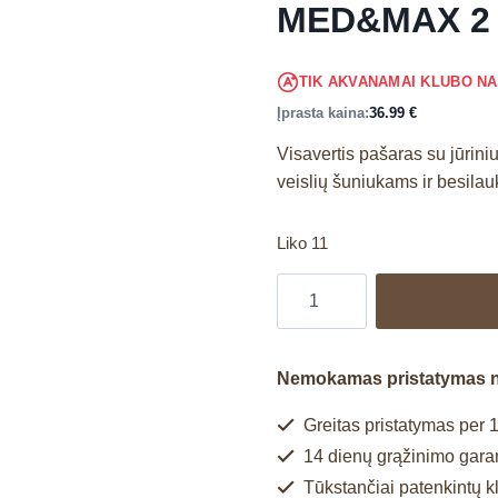
MED&MAX 2
TIK AKVANAMAI KLUBO N
Įprasta kaina:
36.99
€
Visavertis pašaras su jūriniu 
veislių šuniukams ir besila
Liko 11
Nemokamas pristatymas 
Greitas pristatymas per 1
14 dienų grąžinimo garan
Tūkstančiai patenkintų k