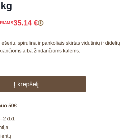
 kg
35.14
€
ARIAMS
!
ešeriu, spirulina ir pankoliais skirtas vidutinių ir didelių
ukiančioms arba žindančioms kalėms.
Į krepšelį
nuo 50€
–2 d.d.
tija
lientų