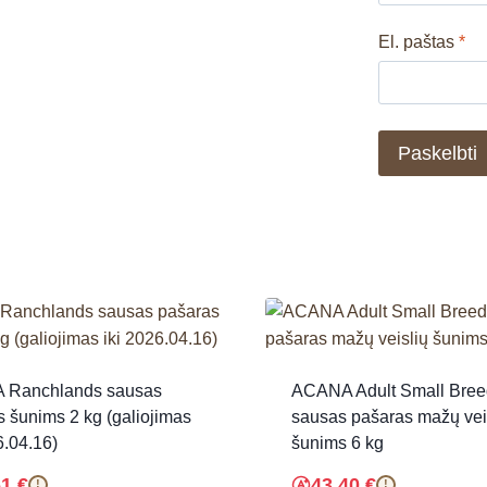
El. paštas
*
Ranchlands sausas
ACANA Adult Small Bree
 šunims 2 kg (galiojimas
sausas pašaras mažų vei
6.04.16)
šunims 6 kg
61
€
43.40
€
!
!