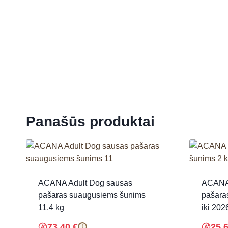
Panašūs produktai
ACANA Adult Dog sausas
ACANA 
pašaras suaugusiems šunims
pašaras
11,4 kg
iki 202
73.40
€
25.
!