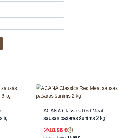
d
ACANA Classics Red Meat
slių
sausas pašaras šunims 2 kg
18.96
€
!
Įprasta kaina:
19.96
€