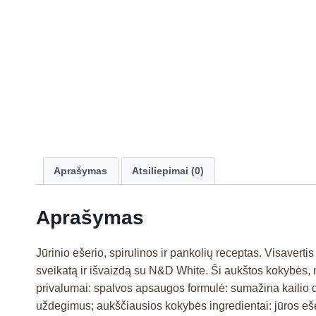
Aprašymas
Atsiliepimai (0)
Aprašymas
Jūrinio ešerio, spirulinos ir pankolių receptas. Visavert
sveikatą ir išvaizdą su N&D White. Ši aukštos kokybės, 
privalumai: spalvos apsaugos formulė: sumažina kailio
uždegimus; aukščiausios kokybės ingredientai: jūros ešerys