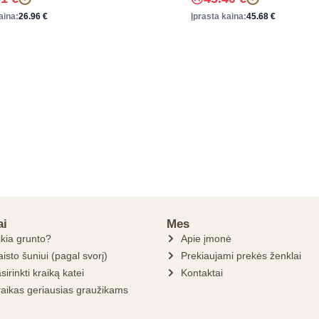
aina:
26.96
€
Įprasta kaina:
45.68
€
ai
Mes
ikia grunto?
Apie įmonė
isto šuniui (pagal svorį)
Prekiaujami prekės ženklai
sirinkti kraiką katei
Kontaktai
raikas geriausias graužikams