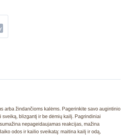
čioms arba žindančioms kalėms. Pagerinkite savo augintinio
eiką, blizgantį ir be dėmių kailį. Pagrindiniai
s: sumažina nepageidaujamas reakcijas, mažina
ko odos ir kailio sveikatą: maitina kailį ir odą,