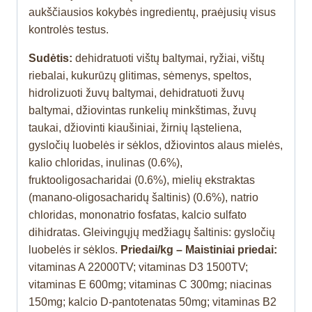
aukščiausios kokybės ingredientų, praėjusių visus
kontrolės testus.
Sudėtis:
dehidratuoti vištų baltymai, ryžiai, vištų
riebalai, kukurūzų glitimas, sėmenys, speltos,
hidrolizuoti žuvų baltymai, dehidratuoti žuvų
baltymai, džiovintas runkelių minkštimas, žuvų
taukai, džiovinti kiaušiniai, žirnių ląsteliena,
gysločių luobelės ir sėklos, džiovintos alaus mielės,
kalio chloridas, inulinas (0.6%),
fruktooligosacharidai (0.6%), mielių ekstraktas
(manano-oligosacharidų šaltinis) (0.6%), natrio
chloridas, mononatrio fosfatas, kalcio sulfato
dihidratas. Gleivingųjų medžiagų šaltinis: gysločių
luobelės ir sėklos.
Priedai/kg – Maistiniai priedai:
vitaminas A 22000TV; vitaminas D3 1500TV;
vitaminas E 600mg; vitaminas C 300mg; niacinas
150mg; kalcio D-pantotenatas 50mg; vitaminas B2