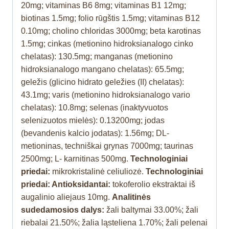
20mg; vitaminas B6 8mg; vitaminas B1 12mg;
biotinas 1.5mg; folio rūgštis 1.5mg; vitaminas B12
0.10mg; cholino chloridas 3000mg; beta karotinas
1.5mg; cinkas (metionino hidroksianalogo cinko
chelatas): 130.5mg; manganas (metionino
hidroksianalogo mangano chelatas): 65.5mg;
geležis (glicino hidrato geležies (II) chelatas):
43.1mg; varis (metionino hidroksianalogo vario
chelatas): 10.8mg; selenas (inaktyvuotos
selenizuotos mielės): 0.13200mg; jodas
(bevandenis kalcio jodatas): 1.56mg; DL-
metioninas, techniškai grynas 7000mg; taurinas
2500mg; L- karnitinas 500mg.
Technologiniai
priedai:
mikrokristalinė celiuliozė.
Technologiniai
priedai: Antioksidantai:
tokoferolio ekstraktai iš
augalinio aliejaus 10mg.
Analitinės
sudedamosios dalys:
žali baltymai 33.00%; žali
riebalai 21.50%; žalia ląsteliena 1.70%; žali pelenai