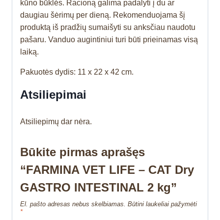
kūno būklės. Racioną galima padalyti į du ar
daugiau šėrimų per dieną. Rekomenduojama šį
produktą iš pradžių sumaišyti su anksčiau naudotu
pašaru. Vanduo augintiniui turi būti prieinamas visą
laiką.
Pakuotės dydis: 11 x 22 x 42 cm.
Atsiliepimai
Atsiliepimų dar nėra.
Būkite pirmas aprašęs
“FARMINA VET LIFE – CAT Dry
GASTRO INTESTINAL 2 kg”
El. pašto adresas nebus skelbiamas.
Būtini laukeliai pažymėti
*