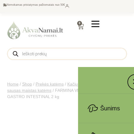
Nemokamas pristatymas paštomatais nuo 50€
0
Home
/
Shop
/
Prekės katėms
/
Kačių maistas
/
Gydomasis
sausas maistas katėms
/
FARMINA VET LIFE – CAT Dry
GASTRO INTESTINAL 2 kg
Šunims