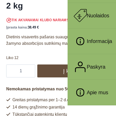
2 kg
Nuolaidos
36.57
€
TIK AKVANAMAI KLUBO NARIAMS
!
Įprasta kaina:
38.49
€
Dietinis visavertis pašaras suaugusioms katėms
Informacija
žarnyno absorbcijos sutrikimų mažinimui.
Liko 12
Paskyra
Į krepšelį
Nemokamas pristatymas nuo 50€
Apie mus
Greitas pristatymas per 1–2 d.d.
14 dienų grąžinimo garantija
Tūkstančiai patenkintų klientų