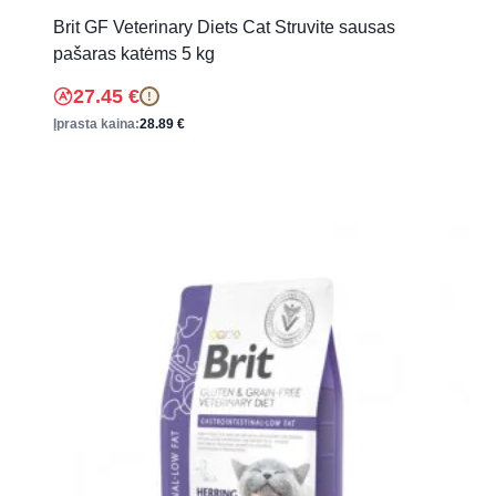
Brit GF Veterinary Diets Cat Struvite sausas
pašaras katėms 5 kg
27.45
€
!
Įprasta kaina:
28.89
€