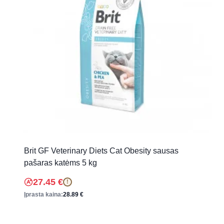
Brit GF Veterinary Diets Cat Obesity sausas
pašaras katėms 5 kg
27.45
€
!
Įprasta kaina:
28.89
€