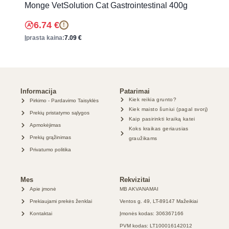
Monge VetSolution Cat Gastrointestinal 400g
6.74
€
!
Įprasta kaina:
7.09
€
Informacija
Patarimai
Kiek reikia grunto?
Pirkimo - Pardavimo Taisyklės
Kiek maisto šuniui (pagal svorį)
Prekių pristatymo sąlygos
Kaip pasirinkti kraiką katei
Apmokėjimas
Koks kraikas geriausias
Prekių grąžinimas
graužikams
Privatumo politika
Mes
Rekvizitai
Apie įmonė
MB AKVANAMAI
Prekiaujami prekės ženklai
Ventos g. 49, LT-89147 Mažeikiai
Kontaktai
Įmonės kodas: 306367166
PVM kodas: LT100016142012