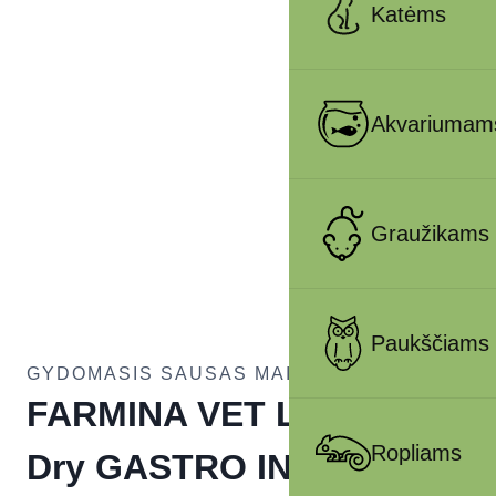
Katėms
Akvariumam
Graužikams
Paukščiams
GYDOMASIS SAUSAS MAISTAS KATĖMS
FARMINA VET LIFE – CAT
Ropliams
Dry GASTRO INTESTINAL