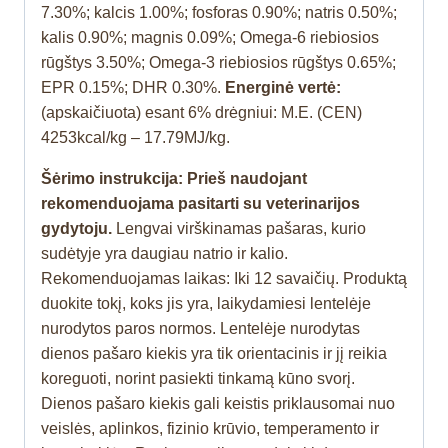
7.30%; kalcis 1.00%; fosforas 0.90%; natris 0.50%;
kalis 0.90%; magnis 0.09%; Omega-6 riebiosios
rūgštys 3.50%; Omega-3 riebiosios rūgštys 0.65%;
EPR 0.15%; DHR 0.30%.
Energinė vertė:
(apskaičiuota) esant 6% drėgniui: M.E. (CEN)
4253kcal/kg – 17.79MJ/kg.
Šėrimo instrukcija: Prieš naudojant
rekomenduojama pasitarti su veterinarijos
gydytoju.
Lengvai virškinamas pašaras, kurio
sudėtyje yra daugiau natrio ir kalio.
Rekomenduojamas laikas: Iki 12 savaičių. Produktą
duokite tokį, koks jis yra, laikydamiesi lentelėje
nurodytos paros normos. Lentelėje nurodytas
dienos pašaro kiekis yra tik orientacinis ir jį reikia
koreguoti, norint pasiekti tinkamą kūno svorį.
Dienos pašaro kiekis gali keistis priklausomai nuo
veislės, aplinkos, fizinio krūvio, temperamento ir