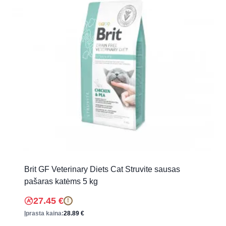
Brit GF Veterinary Diets Cat Struvite sausas
pašaras katėms 5 kg
27.45
€
!
Įprasta kaina:
28.89
€