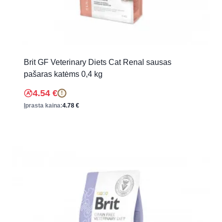
Brit GF Veterinary Diets Cat Renal sausas
pašaras katėms 0,4 kg
4.54
€
!
Įprasta kaina:
4.78
€