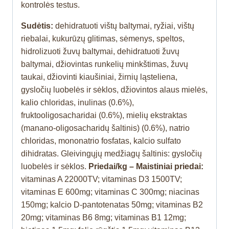
kontrolės testus.
Sudėtis:
dehidratuoti vištų baltymai, ryžiai, vištų
riebalai, kukurūzų glitimas, sėmenys, speltos,
hidrolizuoti žuvų baltymai, dehidratuoti žuvų
baltymai, džiovintas runkelių minkštimas, žuvų
taukai, džiovinti kiaušiniai, žirnių ląsteliena,
gysločių luobelės ir sėklos, džiovintos alaus mielės,
kalio chloridas, inulinas (0.6%),
fruktooligosacharidai (0.6%), mielių ekstraktas
(manano-oligosacharidų šaltinis) (0.6%), natrio
chloridas, mononatrio fosfatas, kalcio sulfato
dihidratas. Gleivingųjų medžiagų šaltinis: gysločių
luobelės ir sėklos.
Priedai/kg – Maistiniai priedai:
vitaminas A 22000TV; vitaminas D3 1500TV;
vitaminas E 600mg; vitaminas C 300mg; niacinas
150mg; kalcio D-pantotenatas 50mg; vitaminas B2
20mg; vitaminas B6 8mg; vitaminas B1 12mg;