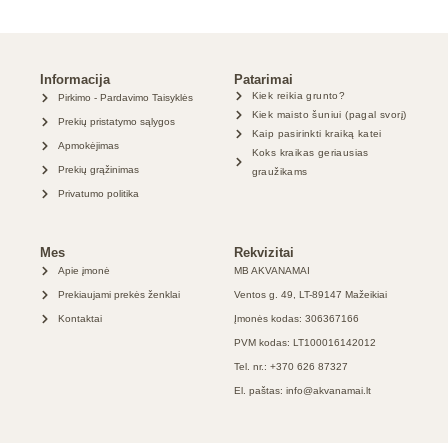
Informacija
Patarimai
Kiek reikia grunto?
Pirkimo - Pardavimo Taisyklės
Kiek maisto šuniui (pagal svorį)
Prekių pristatymo sąlygos
Kaip pasirinkti kraiką katei
Apmokėjimas
Koks kraikas geriausias
Prekių grąžinimas
graužikams
Privatumo politika
Mes
Rekvizitai
Apie įmonė
MB AKVANAMAI
Prekiaujami prekės ženklai
Ventos g. 49, LT-89147 Mažeikiai
Kontaktai
Įmonės kodas: 306367166
PVM kodas: LT100016142012
Tel. nr.: +370 626 87327
El. paštas: info@akvanamai.lt