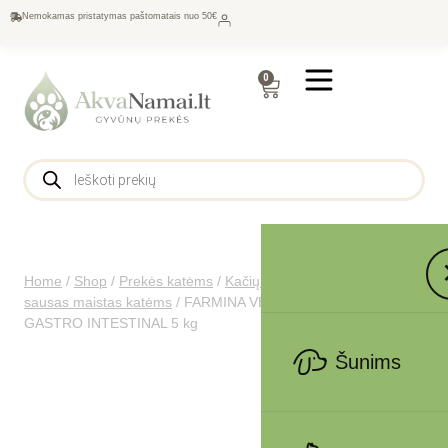
Nemokamas pristatymas paštomatais nuo 50€
0
Home
/
Shop
/
Prekės katėms
/
Kačių maistas
/
Gydomasis
sausas maistas katėms
/
FARMINA VET LIFE – CAT Dry
GASTRO INTESTINAL 5 kg
Šunims