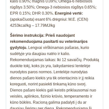
kalis 0.90%; magnis 0.09%; Omega-6 riebiosios
rūgštys 3.50%; Omega-3 riebiosios rūgštys 0.65%;
EPR 0.15%; DHR 0.30%.
Energinė vertė:
(apskaičiuota) esant 6% drėgniui: M.E. (CEN)
4253kcal/kg – 17.79MJ/kg
Šėrimo instrukcija: Prieš naudojant
rekomenduojama pasitarti su veterinarijos
gydytoju.
Lengvai virškinamas pašaras, kurio
sudėtyje yra daugiau natrio ir kalio.
Rekomenduojamas laikas: Iki 12 savaičių. Produktą
duokite tokį, koks jis yra, laikydamiesi lentelėje
nurodytos paros normos. Lentelėje nurodytas
dienos pašaro kiekis yra tik orientacinis ir jį reikia
koreguoti, norint pasiekti tinkamą kūno svorį.
Dienos pašaro kiekis gali keistis priklausomai nuo
veislės, aplinkos, fizinio krūvio, temperamento ir
kūno būklės. Racioną galima padalyti į du ar
daugiau šėrimų per dieną. Rekomenduojama šį