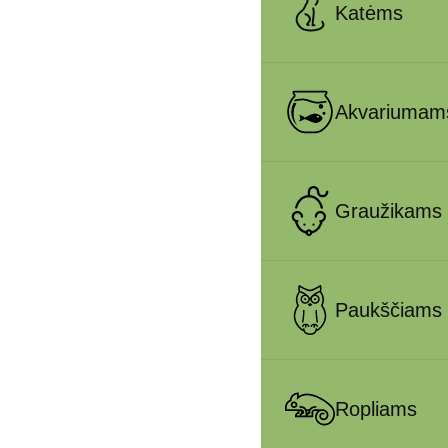
Katėms
Akvariumam
Graužikams
Paukščiams
Ropliams