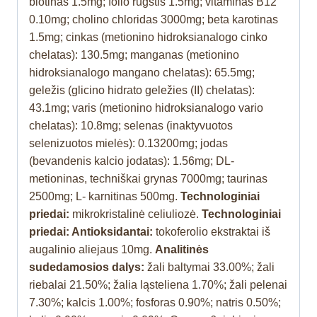
biotinas 1.5mg; folio rūgštis 1.5mg; vitaminas B12
0.10mg; cholino chloridas 3000mg; beta karotinas
1.5mg; cinkas (metionino hidroksianalogo cinko
chelatas): 130.5mg; manganas (metionino
hidroksianalogo mangano chelatas): 65.5mg;
geležis (glicino hidrato geležies (II) chelatas):
43.1mg; varis (metionino hidroksianalogo vario
chelatas): 10.8mg; selenas (inaktyvuotos
selenizuotos mielės): 0.13200mg; jodas
(bevandenis kalcio jodatas): 1.56mg; DL-
metioninas, techniškai grynas 7000mg; taurinas
2500mg; L- karnitinas 500mg.
Technologiniai
priedai:
mikrokristalinė celiuliozė.
Technologiniai
priedai: Antioksidantai:
tokoferolio ekstraktai iš
augalinio aliejaus 10mg.
Analitinės
sudedamosios dalys:
žali baltymai 33.00%; žali
riebalai 21.50%; žalia ląsteliena 1.70%; žali pelenai
7.30%; kalcis 1.00%; fosforas 0.90%; natris 0.50%;