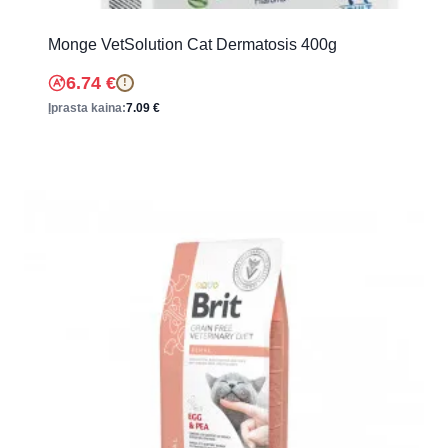
Monge VetSolution Cat Dermatosis 400g
6.74
€
!
Įprasta kaina:
7.09
€