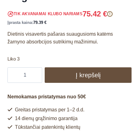
75.42
€
TIK AKVANAMAI KLUBO NARIAMS
!
Įprasta kaina:
79.39
€
Dietinis visavertis pašaras suaugusioms katėms
žarnyno absorbcijos sutrikimų mažinimui.
Liko 3
Į krepšelį
Nemokamas pristatymas nuo 50€
Greitas pristatymas per 1–2 d.d.
14 dienų grąžinimo garantija
Tūkstančiai patenkintų klientų