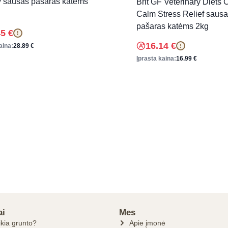
y sausas pašaras katėms
Brit GF Veterinary Diets 
Calm Stress Relief saus
pašaras katėms 2kg
45
€
!
16.14
€
aina:
28.89
€
!
Įprasta kaina:
16.99
€
ai
Mes
ikia grunto?
Apie įmonė