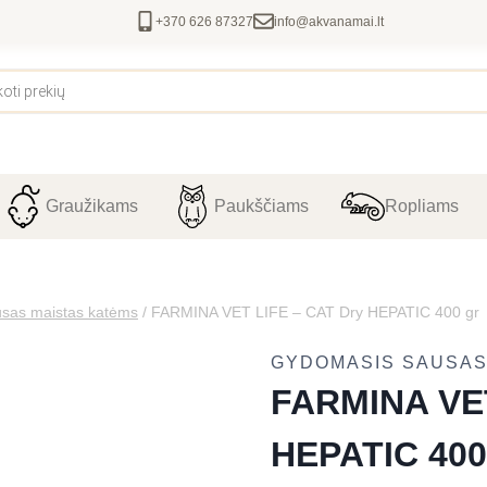
+370 626 87327
info@akvanamai.lt
Graužikams
Paukščiams
Ropliams
sas maistas katėms
/
FARMINA VET LIFE – CAT Dry HEPATIC 400 gr
GYDOMASIS SAUSAS
FARMINA VET
HEPATIC 400