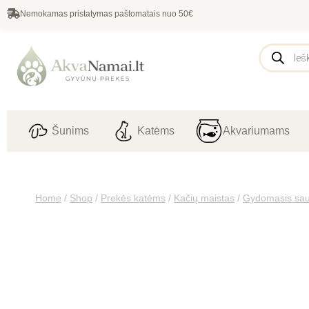
Nemokamas pristatymas paštomatais nuo 50€
Šunims
Katėms
Akvariumams
Home
/
Shop
/
Prekės katėms
/
Kačių maistas
/
Gydomasis sau