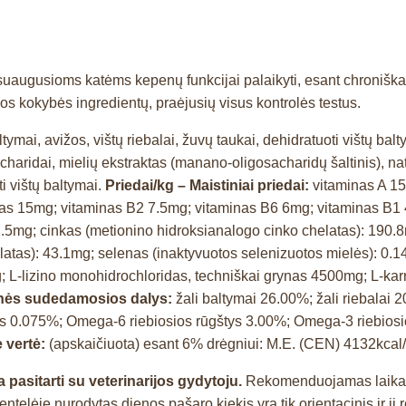
as suaugusioms katėms kepenų funkcijai palaikyti, esant chroni
os kokybės ingredientų, praėjusių visus kontrolės testus.
tymai, avižos, vištų riebalai, žuvų taukai, dehidratuoti vištų bal
haridai, mielių ekstraktas (manano-oligosacharidų šaltinis), natr
i vištų baltymai.
Priedai/kg – Maistiniai priedai:
vitaminas A 1
s 15mg; vitaminas B2 7.5mg; vitaminas B6 6mg; vitaminas B1 4.
1.5mg; cinkas (metionino hidroksianalogo cinko chelatas): 19
chelatas): 43.1mg; selenas (inaktyvuotos selenizuotos mielės): 0
; L-lizino monohidrochloridas, techniškai grynas 4500mg; L-ka
inės sudedamosios dalys:
žali baltymai 26.00%; žali riebalai 
nis 0.075%; Omega-6 riebiosios rūgštys 3.00%; Omega-3 riebio
 vertė:
(apskaičiuota) esant 6% drėgniui: M.E. (CEN) 4132kcal/
pasitarti su veterinarijos gydytoju.
Rekomenduojamas laikas: 
ntelėje nurodytas dienos pašaro kiekis yra tik orientacinis ir jį r