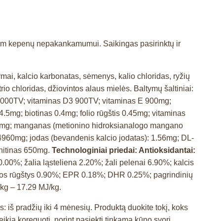
škam kepenų nepakankamumui. Saikingas pasirinktų ir
tymai, kalcio karbonatas, sėmenys, kalio chloridas, ryžių
io chloridas, džiovintos alaus mielės. Baltymų šaltiniai:
5000TV; vitaminas D3 900TV; vitaminas E 900mg;
5mg; biotinas 0.4mg; folio rūgštis 0.45mg; vitaminas
0.8mg; manganas (metionino hidroksianalogo mangano
.14960mg; jodas (bevandenis kalcio jodatas): 1.56mg; DL-
rnitinas 650mg.
Technologiniai priedai: Antioksidantai:
20.00%; žalia ląsteliena 2.20%; žali pelenai 6.90%; kalcis
sios rūgštys 0.90%; EPR 0.18%; DHR 0.25%; pagrindinių
kg – 17.29 MJ/kg.
iš pradžių iki 4 mėnesių. Produktą duokite tokį, koks
eikia koreguoti, norint pasiekti tinkamą kūno svorį.