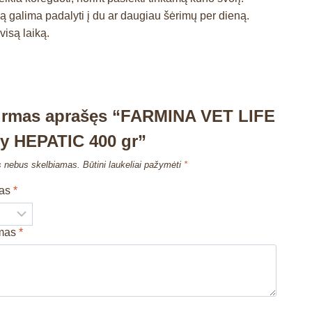
ną galima padalyti į du ar daugiau šėrimų per dieną.
isą laiką.
pirmas aprašęs “FARMINA VET LIFE
y HEPATIC 400 gr”
s nebus skelbiamas.
Būtini laukeliai pažymėti
*
mas
*
imas
*