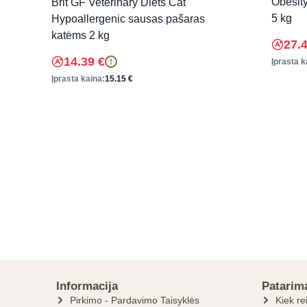
Obesit
Brit GF Veterinary Diets Cat
5 kg
Hypoallergenic sausas pašaras
katėms 2 kg
27.
14.39
€
Įprasta k
!
Įprasta kaina:
15.15
€
Informacija
Patarim
Pirkimo - Pardavimo Taisyklės
Kiek re