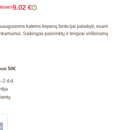
9.02
€
ARIAMS
!
 suaugusioms katėms kepenų funkcijai palaikyti, esant
amumui. Saikingas pasirinktų ir lengvai virškinamų
nuo 50€
–2 d.d.
tija
lientų