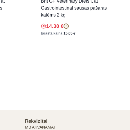
Cat
Brit GF Veterinary Diets Cat
as
Gastrointestinal sausas pašaras
katėms 2 kg
14.30
€
!
Įprasta kaina:
15.05
€
Rekvizitai
MB AKVANAMAI