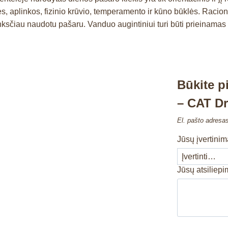
ės, aplinkos, fizinio krūvio, temperamento ir kūno būklės. Racio
čiau naudotu pašaru. Vanduo augintiniui turi būti prieinamas v
Būkite 
– CAT Dr
El. pašto adresa
Jūsų įvertini
Jūsų atsiliep