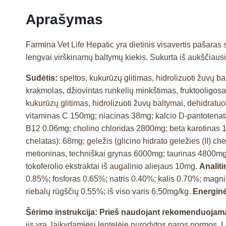
Aprašymas
Farmina Vet Life Hepatic yra dietinis visavertis pašar
lengvai virškinamų baltymų kiekis. Sukurta iš aukščiausi
Sudėtis:
speltos, kukurūzų glitimas, hidrolizuoti žuvų bal
krakmolas, džiovintas runkelių minkštimas, fruktooligosac
kukurūzų glitimas, hidrolizuoti žuvų baltymai, dehidratuot
vitaminas C 150mg; niacinas 38mg; kalcio D-pantotenata
B12 0.06mg; cholino chloridas 2800mg; beta karotinas 
chelatas): 68mg; geležis (glicino hidrato geležies (II) 
metioninas, techniškai grynas 6000mg; taurinas 4800mg
tokoferolio ekstraktai iš augalinio aliejaus 10mg.
Analit
0.85%; fosforas 0.65%; natris 0.40%; kalis 0.70%; mag
riebalų rūgščių 0.55%; iš viso varis 6.50mg/kg.
Energinė
Šėrimo instrukcija: Prieš naudojant rekomenduojama 
jis yra, laikydamiesi lentelėje nurodytos paros normos. Le