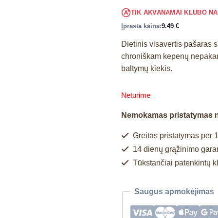
TIK AKVANAMAI KLUBO N
Įprasta kaina:
9.49
€
Dietinis visavertis pašaras
chroniškam kepenų nepakank
baltymų kiekis.
Neturime
Nemokamas pristatymas 
Greitas pristatymas per 1
14 dienų grąžinimo garan
Tūkstančiai patenkintų k
Saugus apmokėjimas