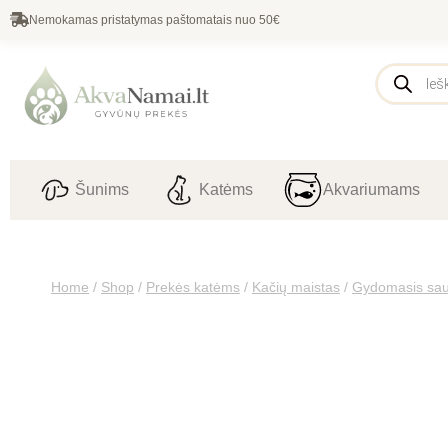
Nemokamas pristatymas paštomatais nuo 50€
Šunims
Katėms
Akvariumams
Home
/
Shop
/
Prekės katėms
/
Kačių maistas
/
Gydomasis sau