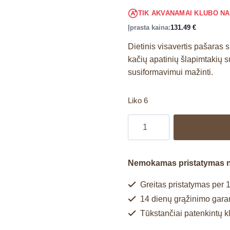
TIK AKVANAMAI KLUBO N
Įprasta kaina:
131.49
€
Dietinis visavertis pašaras 
kačių apatinių šlapimtakių s
susiformavimui mažinti.
Liko 6
Nemokamas pristatymas 
Greitas pristatymas per 1
14 dienų grąžinimo garan
Tūkstančiai patenkintų k