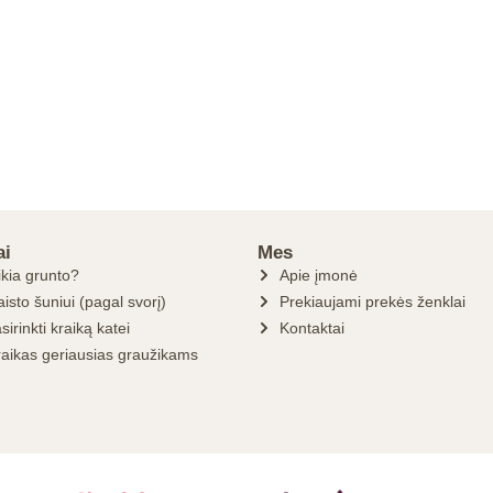
ai
Mes
ikia grunto?
Apie įmonė
isto šuniui (pagal svorį)
Prekiaujami prekės ženklai
sirinkti kraiką katei
Kontaktai
raikas geriausias graužikams