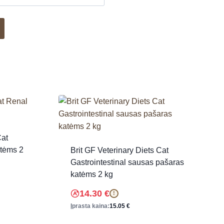
Cat
atėms 2
Brit GF Veterinary Diets Cat
Gastrointestinal sausas pašaras
katėms 2 kg
14.30
€
!
Įprasta kaina:
15.05
€