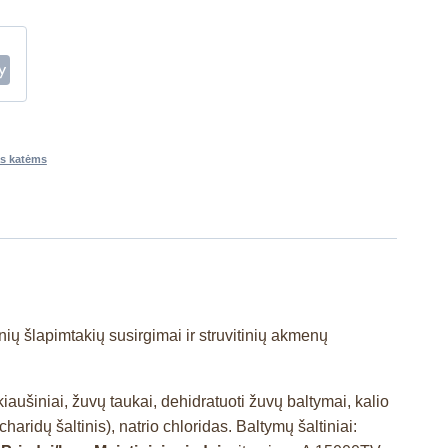
s katėms
nių šlapimtakių susirgimai ir struvitinių akmenų
 kiaušiniai, žuvų taukai, dehidratuoti žuvų baltymai, kalio
aridų šaltinis), natrio chloridas. Baltymų šaltiniai: