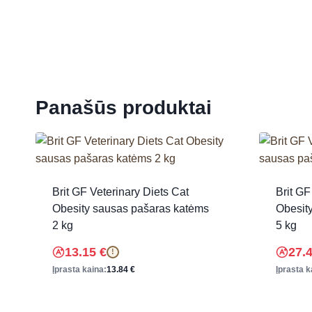
Panašūs produktai
Brit GF Veterinary Diets Cat
Brit GF
Obesity sausas pašaras katėms
Obesit
2 kg
5 kg
13.15
€
27.
!
Įprasta kaina:
13.84
€
Įprasta k