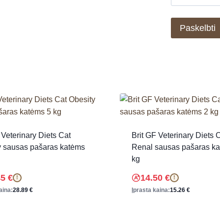
 Veterinary Diets Cat
Brit GF Veterinary Diets 
y sausas pašaras katėms
Renal sausas pašaras k
kg
45
€
14.50
€
!
!
aina:
28.89
€
Įprasta kaina:
15.26
€