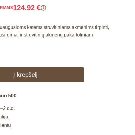
124.92
€
ARIAMS
!
suaugusioms katėms struvitiniams akmenims tirpinti,
usirgimai ir struvitinių akmenų pakartotiniam
Į krepšelį
nuo 50€
–2 d.d.
tija
lientų