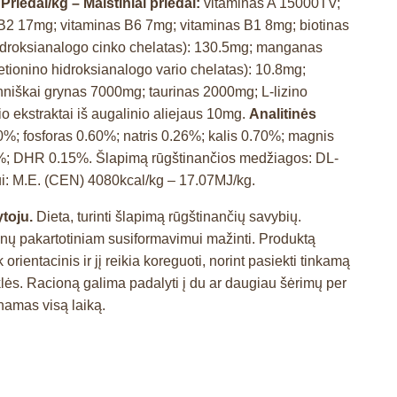
.
Priedai/kg – Maistiniai priedai:
vitaminas A 15000TV;
B2 17mg; vitaminas B6 7mg; vitaminas B1 8mg; biotinas
hidroksianalogo cinko chelatas): 130.5mg; manganas
etionino hidroksianalogo vario chelatas): 10.8mg;
hniškai grynas 7000mg; taurinas 2000mg; L-lizino
io ekstraktai iš augalinio aliejaus 10mg.
Analitinės
80%; fosforas 0.60%; natris 0.26%; kalis 0.70%; magnis
0%; DHR 0.15%. Šlapimą rūgštinančios medžiagos: DL-
ui: M.E. (CEN) 4080kcal/kg – 17.07MJ/kg.
toju.
Dieta, turinti šlapimą rūgštinančių savybių.
menų pakartotiniam susiformavimui mažinti. Produktą
rientacinis ir jį reikia koreguoti, norint pasiekti tinkamą
klės. Racioną galima padalyti į du ar daugiau šėrimų per
namas visą laiką.