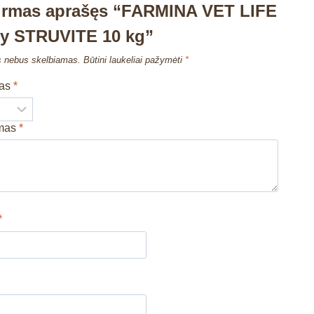
pirmas aprašęs “FARMINA VET LIFE
ry STRUVITE 10 kg”
s nebus skelbiamas.
Būtini laukeliai pažymėti
*
mas
*
imas
*
*