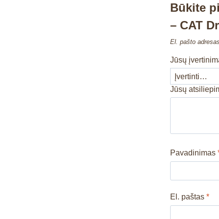
Būkite 
– CAT D
El. pašto adresa
Jūsų įvertini
Jūsų atsiliep
Pavadinimas
El. paštas
*