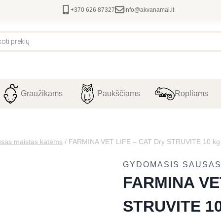
+370 626 87327
info@akvanamai.lt
Graužikams
Paukščiams
Ropliams
sas maistas katėms
/
FARMINA VET LIFE – CAT Dry STRUVITE 10 kg
GYDOMASIS SAUSAS
FARMINA VET
STRUVITE 10