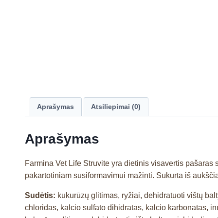
Aprašymas
Atsiliepimai (0)
Aprašymas
Farmina Vet Life Struvite yra dietinis visavertis pašaras
pakartotiniam susiformavimui mažinti. Sukurta iš aukšči
Sudėtis:
kukurūzų glitimas, ryžiai, dehidratuoti vištų bal
chloridas, kalcio sulfato dihidratas, kalcio karbonatas, i