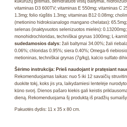
kukurūzų glitimas, dehidratuoti vištų baltymai, hidrolizuo
vitaminas D3 600TV; vitaminas E 550mg; vitaminas C 2
1.3mg; folio rūgštis 1.3mg; vitaminas B12 0.08mg; chol
(metionino hidroksianalogo mangano chelatas): 65.5mg; ge
selenas (inaktyvuotos selenizuotos mielės): 0.13200mg;
monohidrochloridas, techniškai grynas 1000mg; L-karn
sudedamosios dalys:
žali baltymai 34.00%; žali rieba
0.06%; chloridas 0.95%; siera 0.40%; Omega-6 riebios
metioninas, techniškai grynas (7g/kg), kalcio sulfato dihi
Šėrimo instrukcija:
Prieš naudojant ir pratęsiant nau
Rekomenduojamas laikas: nuo 5 iki 12 savaičių struvitin
duokite tokį, koks jis yra, laikydamiesi lentelėje nurodyt
kūno svorį. Dienos pašaro kiekis gali keistis priklausom
dieną. Rekomenduojama šį produktą iš pradžių sumaišyti 
Pakuotės dydis: 11 x 35 x 80 cm.