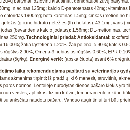
ti žuvų baltymai, džiovinti kiaušiniai, dehidratuoti žuvų baltymai
50mg; niacinas 125mg; kalcio D-pantotenatas 42mg; vitaminas 
ino chloridas 1900mg; beta karotinas 1.5mg; cinkas (metionino 
ležis (glicino hidrato geležies (II) chelatas): 43.1mg; varis (m
 jodas (bevandenis kalcio jodatas): 1.56mg; DL-metioninas, tec
itinas 250mg.
Technologiniai priedai: Antioksidantai:
tokoferol
lai 16.00%; žalia ląsteliena 1.20%; žali pelenai 5.90%; kalcis 0.
ios rūgštys 2.90%; Omega-3 riebiosios rūgštys 0.60%; EPR 0.1
dratas (5g/kg).
Energinė vertė:
(apskaičiuota) esant 6% drėgni
dojimo laiką rekomenduojama pasitarti su veterinarijos gydy
iams akmenims tirpinti; iš pradžių iki 6 mėnesių struvitinių ak
os paros normos. Lentelėje nurodytas dienos pašaro kiekis yra tik o
ai nuo veislės, aplinkos, fizinio krūvio, temperamento ir kūno bū
su anksčiau naudotu pašaru. Vanduo augintiniui turi būti priei