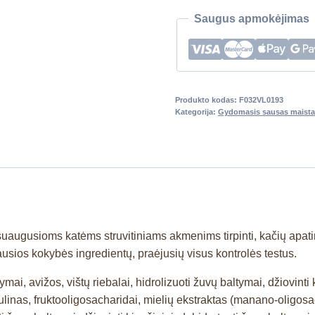
Saugus apmokėjimas
Produkto kodas:
F032VL0193
Kategorija:
Gydomasis sausas maista
 suaugusioms katėms struvitiniams akmenims tirpinti, kačių apati
ausios kokybės ingredientų, praėjusių visus kontrolės testus.
tymai, avižos, vištų riebalai, hidrolizuoti žuvų baltymai, džiovinti
nulinas, fruktooligosacharidai, mielių ekstraktas (manano-oligosach