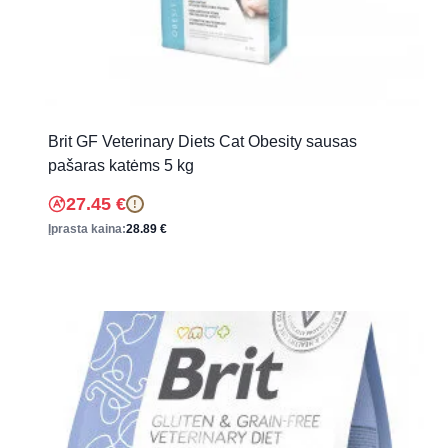
Brit GF Veterinary Diets Cat Obesity sausas
pašaras katėms 5 kg
27.45
€
!
Įprasta kaina:
28.89
€