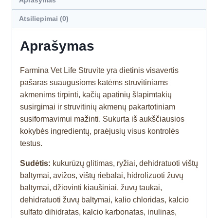
Atsiliepimai (0)
Aprašymas
Farmina Vet Life Struvite yra dietinis visavertis
pašaras suaugusioms katėms struvitiniams
akmenims tirpinti, kačių apatinių šlapimtakių
susirgimai ir struvitinių akmenų pakartotiniam
susiformavimui mažinti. Sukurta iš aukščiausios
kokybės ingredientų, praėjusių visus kontrolės
testus.
Sudėtis:
kukurūzų glitimas, ryžiai, dehidratuoti vištų
baltymai, avižos, vištų riebalai, hidrolizuoti žuvų
baltymai, džiovinti kiaušiniai, žuvų taukai,
dehidratuoti žuvų baltymai, kalio chloridas, kalcio
sulfato dihidratas, kalcio karbonatas, inulinas,