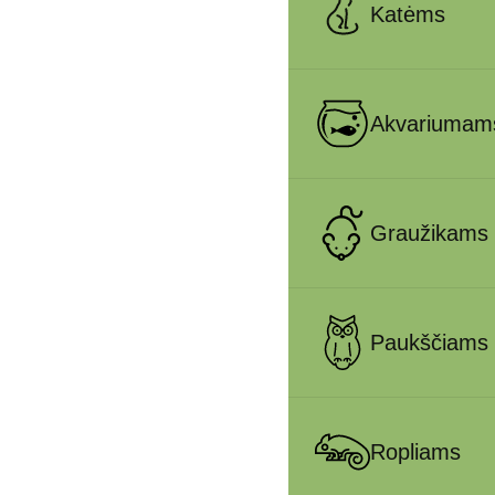
Katėms
Akvariumam
Graužikams
Paukščiams
Ropliams