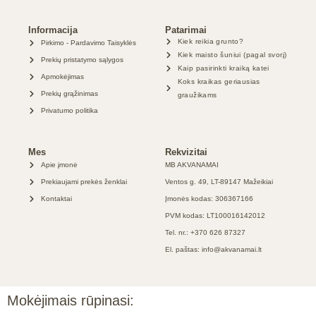
Informacija
Patarimai
Kiek reikia grunto?
Pirkimo - Pardavimo Taisyklės
Kiek maisto šuniui (pagal svorį)
Prekių pristatymo sąlygos
Kaip pasirinkti kraiką katei
Apmokėjimas
Koks kraikas geriausias
Prekių grąžinimas
graužikams
Privatumo politika
Mes
Rekvizitai
Apie įmonė
MB AKVANAMAI
Prekiaujami prekės ženklai
Ventos g. 49, LT-89147 Mažeikiai
Kontaktai
Įmonės kodas: 306367166
PVM kodas: LT100016142012
Tel. nr.: +370 626 87327
El. paštas: info@akvanamai.lt
Mokėjimais rūpinasi: