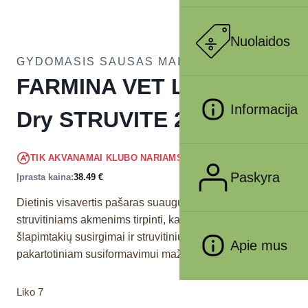
Nuolaidos
GYDOMASIS SAUSAS MAISTAS KATĖMS
FARMINA VET LIFE – CAT
Informacija
Dry STRUVITE 2 kg
36.57
€
TIK AKVANAMAI KLUBO NARIAMS
!
Paskyra
Įprasta kaina:
38.49
€
Dietinis visavertis pašaras suaugusioms katėms
struvitiniams akmenims tirpinti, kačių apatinių
šlapimtakių susirgimai ir struvitinių akmenų
Apie mus
pakartotiniam susiformavimui mažinti.
Liko 7