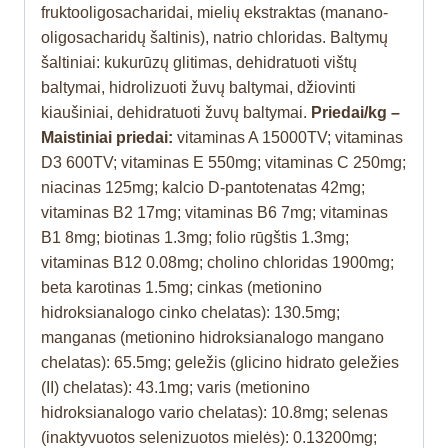
fruktooligosacharidai, mielių ekstraktas (manano-
oligosacharidų šaltinis), natrio chloridas. Baltymų
šaltiniai: kukurūzų glitimas, dehidratuoti vištų
baltymai, hidrolizuoti žuvų baltymai, džiovinti
kiaušiniai, dehidratuoti žuvų baltymai.
Priedai/kg –
Maistiniai priedai:
vitaminas A 15000TV; vitaminas
D3 600TV; vitaminas E 550mg; vitaminas C 250mg;
niacinas 125mg; kalcio D-pantotenatas 42mg;
vitaminas B2 17mg; vitaminas B6 7mg; vitaminas
B1 8mg; biotinas 1.3mg; folio rūgštis 1.3mg;
vitaminas B12 0.08mg; cholino chloridas 1900mg;
beta karotinas 1.5mg; cinkas (metionino
hidroksianalogo cinko chelatas): 130.5mg;
manganas (metionino hidroksianalogo mangano
chelatas): 65.5mg; geležis (glicino hidrato geležies
(II) chelatas): 43.1mg; varis (metionino
hidroksianalogo vario chelatas): 10.8mg; selenas
(inaktyvuotos selenizuotos mielės): 0.13200mg;