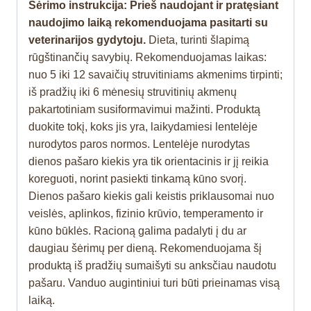
Šėrimo instrukcija:
Prieš naudojant ir pratęsiant
naudojimo laiką rekomenduojama pasitarti su
veterinarijos gydytoju.
Dieta, turinti šlapimą
rūgštinančių savybių. Rekomenduojamas laikas:
nuo 5 iki 12 savaičių struvitiniams akmenims tirpinti;
iš pradžių iki 6 mėnesių struvitinių akmenų
pakartotiniam susiformavimui mažinti. Produktą
duokite tokį, koks jis yra, laikydamiesi lentelėje
nurodytos paros normos. Lentelėje nurodytas
dienos pašaro kiekis yra tik orientacinis ir jį reikia
koreguoti, norint pasiekti tinkamą kūno svorį.
Dienos pašaro kiekis gali keistis priklausomai nuo
veislės, aplinkos, fizinio krūvio, temperamento ir
kūno būklės. Racioną galima padalyti į du ar
daugiau šėrimų per dieną. Rekomenduojama šį
produktą iš pradžių sumaišyti su anksčiau naudotu
pašaru. Vanduo augintiniui turi būti prieinamas visą
laiką.