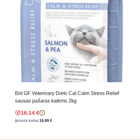
Brit GF Veterinary Diets Cat Calm Stress Relief
sausas pašaras katėms 2kg
16.14
€
!
Įprasta kaina:
16.99
€