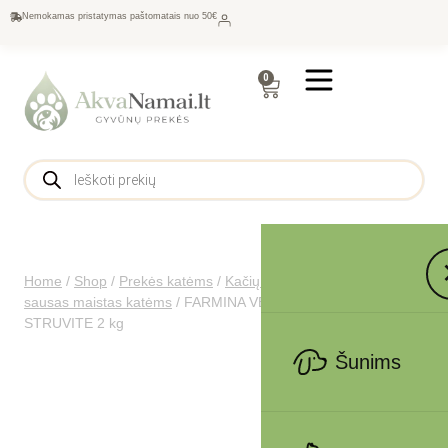
Nemokamas pristatymas paštomatais nuo 50€
0
Home
/
Shop
/
Prekės katėms
/
Kačių maistas
/
Gydomasis
sausas maistas katėms
/
FARMINA VET LIFE – CAT Dry
STRUVITE 2 kg
Šunims