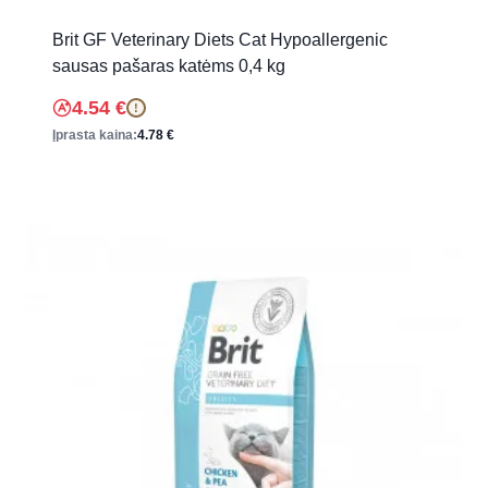
Brit GF Veterinary Diets Cat Hypoallergenic
sausas pašaras katėms 0,4 kg
4.54
€
!
Įprasta kaina:
4.78
€