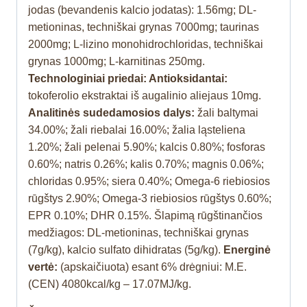
jodas (bevandenis kalcio jodatas): 1.56mg; DL-
metioninas, techniškai grynas 7000mg; taurinas
2000mg; L-lizino monohidrochloridas, techniškai
grynas 1000mg; L-karnitinas 250mg.
Technologiniai priedai: Antioksidantai:
tokoferolio ekstraktai iš augalinio aliejaus 10mg.
Analitinės sudedamosios dalys:
žali baltymai
34.00%; žali riebalai 16.00%; žalia ląsteliena
1.20%; žali pelenai 5.90%; kalcis 0.80%; fosforas
0.60%; natris 0.26%; kalis 0.70%; magnis 0.06%;
chloridas 0.95%; siera 0.40%; Omega-6 riebiosios
rūgštys 2.90%; Omega-3 riebiosios rūgštys 0.60%;
EPR 0.10%; DHR 0.15%. Šlapimą rūgštinančios
medžiagos: DL-metioninas, techniškai grynas
(7g/kg), kalcio sulfato dihidratas (5g/kg).
Energinė
vertė:
(apskaičiuota) esant 6% drėgniui: M.E.
(CEN) 4080kcal/kg – 17.07MJ/kg.