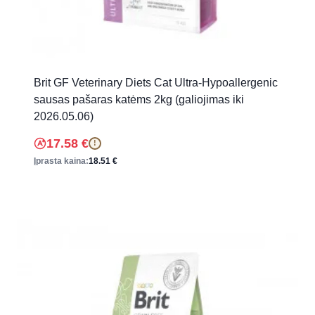
Brit GF Veterinary Diets Cat Ultra-Hypoallergenic
sausas pašaras katėms 2kg (galiojimas iki
2026.05.06)
17.58
€
!
Įprasta kaina:
18.51
€