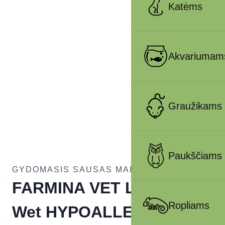
Katėms
Akvariumam
Graužikams
Paukščiams
GYDOMASIS SAUSAS MAISTAS KATĖMS
FARMINA VET LIFE – CAT
Ropliams
Wet HYPOALLERGENIC