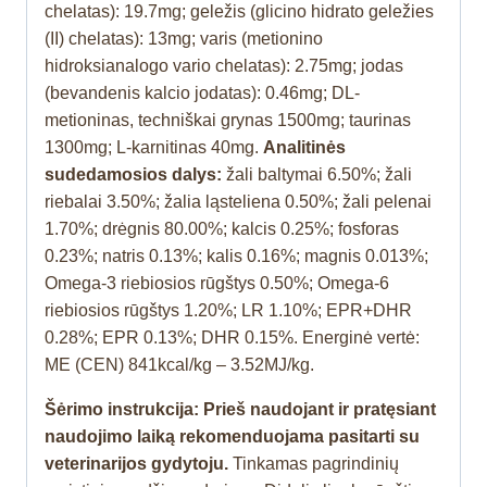
chelatas): 19.7mg; geležis (glicino hidrato geležies
(II) chelatas): 13mg; varis (metionino
hidroksianalogo vario chelatas): 2.75mg; jodas
(bevandenis kalcio jodatas): 0.46mg; DL-
metioninas, techniškai grynas 1500mg; taurinas
1300mg; L-karnitinas 40mg.
Analitinės
sudedamosios dalys:
žali baltymai 6.50%; žali
riebalai 3.50%; žalia ląsteliena 0.50%; žali pelenai
1.70%; drėgnis 80.00%; kalcis 0.25%; fosforas
0.23%; natris 0.13%; kalis 0.16%; magnis 0.013%;
Omega-3 riebiosios rūgštys 0.50%; Omega-6
riebiosios rūgštys 1.20%; LR 1.10%; EPR+DHR
0.28%; EPR 0.13%; DHR 0.15%. Energinė vertė:
ME (CEN) 841kcal/kg – 3.52MJ/kg.
Šėrimo instrukcija: Prieš naudojant ir pratęsiant
naudojimo laiką rekomenduojama pasitarti su
veterinarijos gydytoju.
Tinkamas pagrindinių