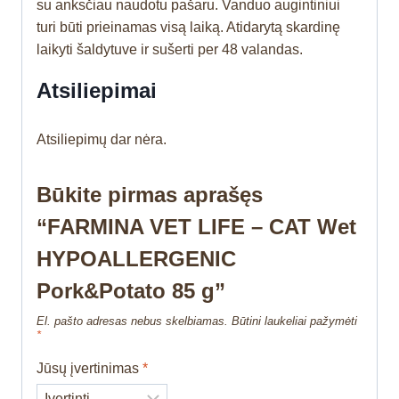
su anksčiau naudotu pašaru. Vanduo augintiniui
turi būti prieinamas visą laiką. Atidarytą skardinę
laikyti šaldytuve ir sušerti per 48 valandas.
Atsiliepimai
Atsiliepimų dar nėra.
Būkite pirmas aprašęs
“FARMINA VET LIFE – CAT Wet
HYPOALLERGENIC
Pork&Potato 85 g”
El. pašto adresas nebus skelbiamas.
Būtini laukeliai pažymėti
*
Jūsų įvertinimas
*