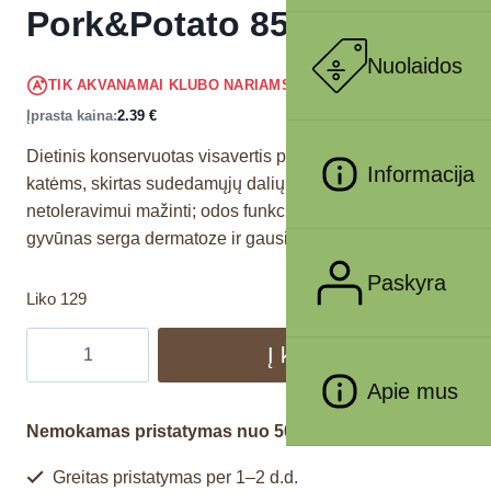
Pork&Potato 85 g
Nuolaidos
2.27
€
TIK AKVANAMAI KLUBO NARIAMS
!
Įprasta kaina:
2.39
€
Dietinis konservuotas visavertis pašaras suaugusioms
Informacija
katėms, skirtas sudedamųjų dalių ir maistinių medžiagų
netoleravimui mažinti; odos funkcijai palaikyti, kai
gyvūnas serga dermatoze ir gausiai šeriasi.
Paskyra
Liko 129
Į krepšelį
Apie mus
Nemokamas pristatymas nuo 50€
Greitas pristatymas per 1–2 d.d.