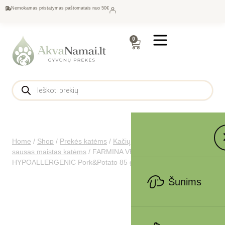
Nemokamas pristatymas paštomatais nuo 50€
0
Home
/
Shop
/
Prekės katėms
/
Kačių maistas
/
Gydomasis
sausas maistas katėms
/
FARMINA VET LIFE – CAT Wet
HYPOALLERGENIC Pork&Potato 85 g
Šunims