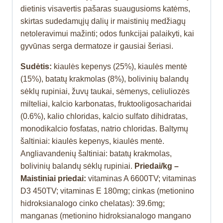
dietinis visavertis pašaras suaugusioms katėms,
skirtas sudedamųjų dalių ir maistinių medžiagų
netoleravimui mažinti; odos funkcijai palaikyti, kai
gyvūnas serga dermatoze ir gausiai šeriasi.
Sudėtis:
kiaulės kepenys (25%), kiaulės mentė
(15%), batatų krakmolas (8%), bolivinių balandų
sėklų rupiniai, žuvų taukai, sėmenys, celiuliozės
milteliai, kalcio karbonatas, fruktooligosacharidai
(0.6%), kalio chloridas, kalcio sulfato dihidratas,
monodikalcio fosfatas, natrio chloridas. Baltymų
šaltiniai: kiaulės kepenys, kiaulės mentė.
Angliavandenių šaltiniai: batatų krakmolas,
bolivinių balandų sėklų rupiniai.
Priedai/kg –
Maistiniai priedai:
vitaminas A 6600TV; vitaminas
D3 450TV; vitaminas E 180mg; cinkas (metionino
hidroksianalogo cinko chelatas): 39.6mg;
manganas (metionino hidroksianalogo mangano