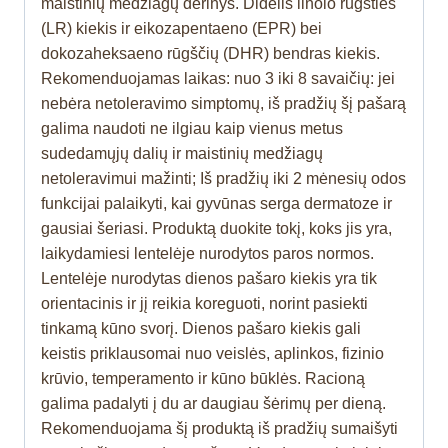
maistinių medžiagų derinys. Didelis linolo rūgšties
(LR) kiekis ir eikozapentaeno (EPR) bei
dokozaheksaeno rūgščių (DHR) bendras kiekis.
Rekomenduojamas laikas: nuo 3 iki 8 savaičių: jei
nebėra netoleravimo simptomų, iš pradžių šį pašarą
galima naudoti ne ilgiau kaip vienus metus
sudedamųjų dalių ir maistinių medžiagų
netoleravimui mažinti; Iš pradžių iki 2 mėnesių odos
funkcijai palaikyti, kai gyvūnas serga dermatoze ir
gausiai šeriasi. Produktą duokite tokį, koks jis yra,
laikydamiesi lentelėje nurodytos paros normos.
Lentelėje nurodytas dienos pašaro kiekis yra tik
orientacinis ir jį reikia koreguoti, norint pasiekti
tinkamą kūno svorį. Dienos pašaro kiekis gali
keistis priklausomai nuo veislės, aplinkos, fizinio
krūvio, temperamento ir kūno būklės. Racioną
galima padalyti į du ar daugiau šėrimų per dieną.
Rekomenduojama šį produktą iš pradžių sumaišyti