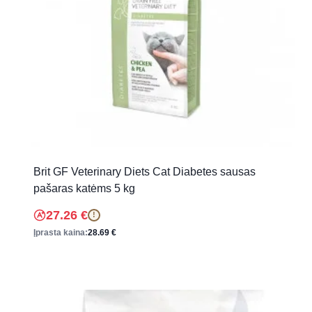
Brit GF Veterinary Diets Cat Diabetes sausas
pašaras katėms 5 kg
27.26
€
!
Įprasta kaina:
28.69
€