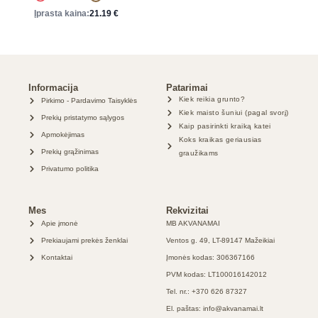
Įprasta kaina:
21.19
€
Informacija
Patarimai
Kiek reikia grunto?
Pirkimo - Pardavimo Taisyklės
Kiek maisto šuniui (pagal svorį)
Prekių pristatymo sąlygos
Kaip pasirinkti kraiką katei
Apmokėjimas
Koks kraikas geriausias
Prekių grąžinimas
graužikams
Privatumo politika
Mes
Rekvizitai
Apie įmonė
MB AKVANAMAI
Prekiaujami prekės ženklai
Ventos g. 49, LT-89147 Mažeikiai
Kontaktai
Įmonės kodas: 306367166
PVM kodas: LT100016142012
Tel. nr.: +370 626 87327
El. paštas: info@akvanamai.lt