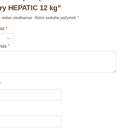
ry HEPATIC 12 kg”
s nebus skelbiamas.
Būtini laukeliai pažymėti
*
mas
*
imas
*
*