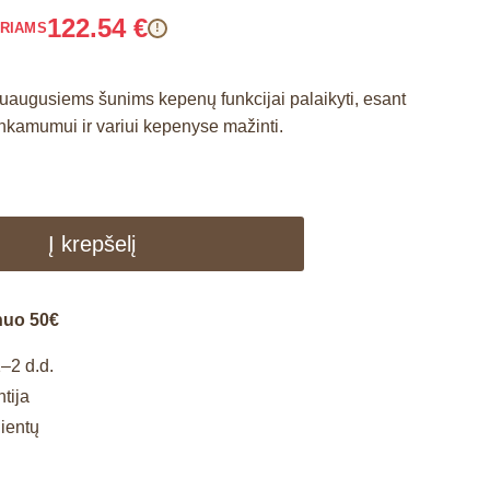
122.54
€
ARIAMS
!
 suaugusiems šunims kepenų funkcijai palaikyti, esant
amumui ir variui kepenyse mažinti.
Į krepšelį
nuo 50€
–2 d.d.
tija
lientų