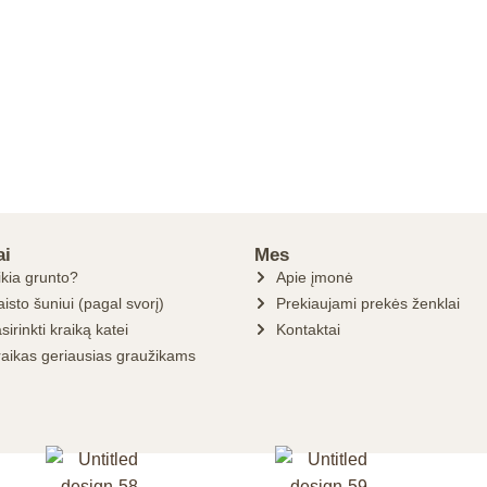
ai
Mes
ikia grunto?
Apie įmonė
isto šuniui (pagal svorį)
Prekiaujami prekės ženklai
sirinkti kraiką katei
Kontaktai
raikas geriausias graužikams