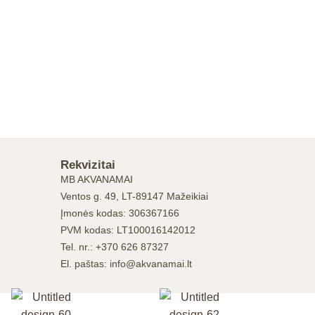
Rekvizitai
MB AKVANAMAI
Ventos g. 49, LT-89147 Mažeikiai
Įmonės kodas: 306367166
PVM kodas: LT100016142012
Tel. nr.: +370 626 87327
El. paštas: info@akvanamai.lt