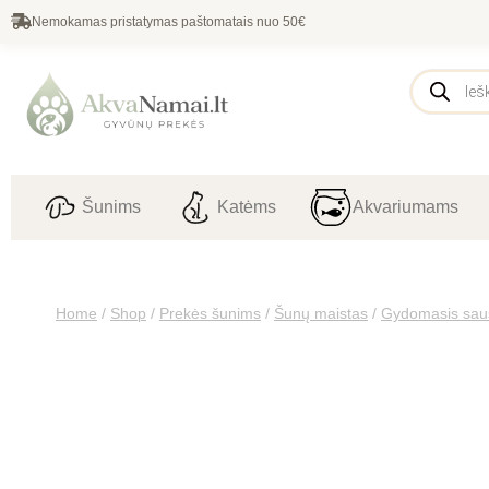
Nemokamas pristatymas paštomatais nuo 50€
Šunims
Katėms
Akvariumams
Home
/
Shop
/
Prekės šunims
/
Šunų maistas
/
Gydomasis sau