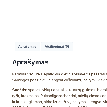
Aprašymas
Atsiliepimai (0)
Aprašymas
Farmina Vet Life Hepatic yra dietinis visavertis pašar
Saikingas pasirinktų ir lengvai virškinamų baltymų kieki
Sudėtis:
speltos, vištų riebalai, kukurūzų glitimas, hidr
ryžių krakmolas, fruktooligosacharidai, mielių ekstraktas
kukurūzų glitimas, hidrolizuoti žuvų baltymai. Lengvai v