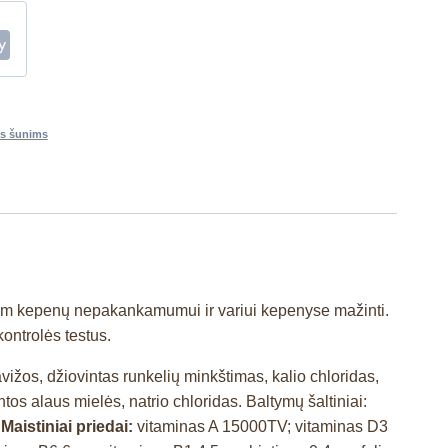
s šunims
škam kepenų nepakankamumui ir variui kepenyse mažinti.
kontrolės testus.
avižos, džiovintas runkelių minkštimas, kalio chloridas,
tos alaus mielės, natrio chloridas. Baltymų šaltiniai:
Maistiniai priedai:
vitaminas A 15000TV; vitaminas D3