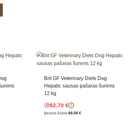
Dog
Brit GF Veterinary Diets Dog
šunims
Hepatic sausas pašaras šunims
12 kg
62.70
€
!
Įprasta kaina:
66.00
€