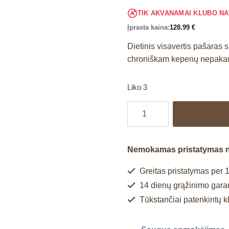
TIK AKVANAMAI KLUBO N
Įprasta kaina:
128.99
€
Dietinis visavertis pašaras
chroniškam kepenų nepakank
Liko 3
Nemokamas pristatymas 
Greitas pristatymas per 1
14 dienų grąžinimo garan
Tūkstančiai patenkintų k