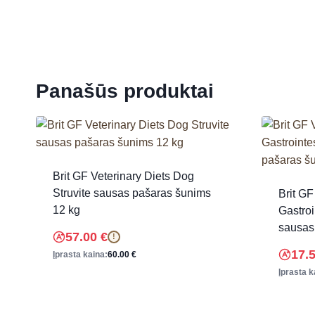
Panašūs produktai
Brit GF Veterinary Diets Dog
Struvite sausas pašaras šunims
Brit GF
12 kg
Gastroi
sausas
57.00
€
!
17.
Įprasta kaina:
60.00
€
Įprasta k