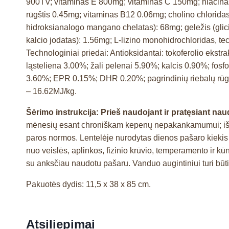
900TV; vitaminas E 800mg; vitaminas C 150mg; niacinas
rūgštis 0.45mg; vitaminas B12 0.06mg; cholino chlorida
hidroksianalogo mangano chelatas): 68mg; geležis (glici
kalcio jodatas): 1.56mg; L-lizino monohidrochloridas, 
Technologiniai priedai: Antioksidantai: tokoferolio ekstr
ląsteliena 3.00%; žali pelenai 5.90%; kalcis 0.90%; fos
3.60%; EPR 0.15%; DHR 0.20%; pagrindinių riebalų rūgšč
– 16.62MJ/kg.
Šėrimo instrukcija: Prieš naudojant ir pratęsiant na
mėnesių esant chroniškam kepenų nepakankamumui; iš prad
paros normos. Lentelėje nurodytas dienos pašaro kiekis yra
nuo veislės, aplinkos, fizinio krūvio, temperamento ir 
su anksčiau naudotu pašaru. Vanduo augintiniui turi būti
Pakuotės dydis: 11,5 x 38 x 85 cm.
Atsiliepimai