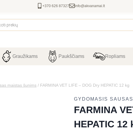
+370 626 87327
info@akvanamai.lt
Graužikams
Paukščiams
Ropliams
sas maistas šunims
/
FARMINA VET LIFE – DOG Dry HEPATIC 12 kg
GYDOMASIS SAUSAS
FARMINA VET
HEPATIC 12 