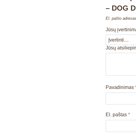
– DOG D
El. pašto adresa
Jūsų įvertini
Jūsų atsiliep
Pavadinimas
El. paštas
*