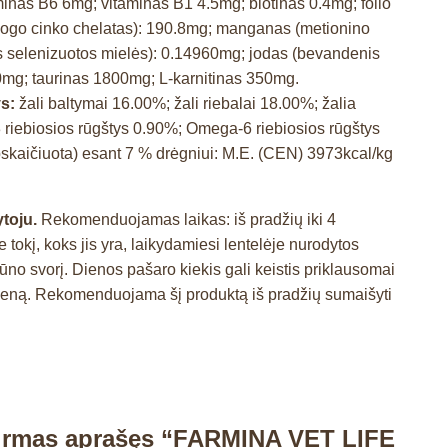
nas B6 6mg; vitaminas B1 4.5mg; biotinas 0.4mg; folio
alogo cinko chelatas): 190.8mg; manganas (metionino
tos selenizuotos mielės): 0.14960mg; jodas (bevandenis
00mg; taurinas 1800mg; L-karnitinas 350mg.
ys:
žali baltymai 16.00%; žali riebalai 18.00%; žalia
 riebiosios rūgštys 0.90%; Omega-6 riebiosios rūgštys
skaičiuota) esant 7 % drėgniui: M.E. (CEN) 3973kcal/kg
toju.
Rekomenduojamas laikas: iš pradžių iki 4
kį, koks jis yra, laikydamiesi lentelėje nurodytos
kūno svorį. Dienos pašaro kiekis gali keistis priklausomai
 dieną. Rekomenduojama šį produktą iš pradžių sumaišyti
pirmas aprašęs “FARMINA VET LIFE