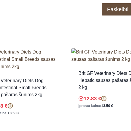
Brit GF Veterinary Diets 
Hepatic sausas pašaras 
 Veterinary Diets Dog
2 kg
ntestinal Small Breeds
 pašaras šunims 2kg
12.83
€
!
58
€
Įprasta kaina:
13.50
€
!
aina:
18.50
€