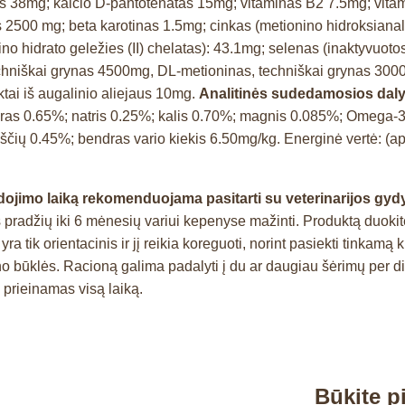
 38mg; kalcio D-pantotenatas 15mg; vitaminas B2 7.5mg; vitami
s 2500 mg; beta karotinas 1.5mg; cinkas (metionino hidroksian
no hidrato geležies (II) chelatas): 43.1mg; selenas (inaktyvuo
techniškai grynas 4500mg, DL-metioninas, techniškai grynas 30
aktai iš augalinio aliejaus 10mg.
Analitinės sudedamosios dal
foras 0.65%; natris 0.25%; kalis 0.70%; magnis 0.085%; Omega-3
ių 0.45%; bendras vario kiekis 6.50mg/kg. Energinė vertė: (ap
udojimo laiką rekomenduojama pasitarti su veterinarijos gydy
žių iki 6 mėnesių variui kepenyse mažinti. Produktą duokite to
 tik orientacinis ir jį reikia koreguoti, norint pasiekti tinkamą 
kūno būklės. Racioną galima padalyti į du ar daugiau šėrimų per
 prieinamas visą laiką.
Būkite 