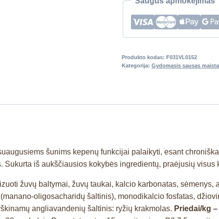
Saugus apmokėjimas
Produkto kodas:
F031VL0152
Kategorija:
Gydomasis sausas maista
as suaugusiems šunims kepenų funkcijai palaikyti, esant chroni
s. Sukurta iš aukščiausios kokybės ingredientų, praėjusių visus 
olizuoti žuvų baltymai, žuvų taukai, kalcio karbonatas, sėmenys, 
 (manano-oligosacharidų šaltinis), monodikalcio fosfatas, džiovin
irškinamų angliavandenių šaltinis: ryžių krakmolas.
Priedai/kg – 