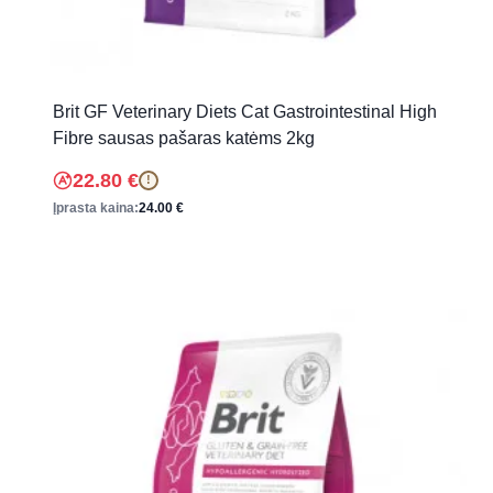
Brit GF Veterinary Diets Cat Gastrointestinal High
Fibre sausas pašaras katėms 2kg
22.80
€
!
Įprasta kaina:
24.00
€