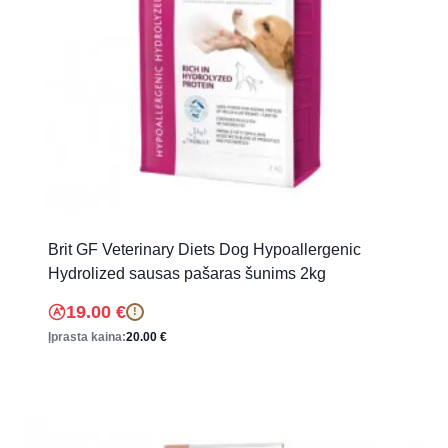
Brit GF Veterinary Diets Dog Hypoallergenic
Hydrolized sausas pašaras šunims 2kg
19.00
€
!
Įprasta kaina:
20.00
€