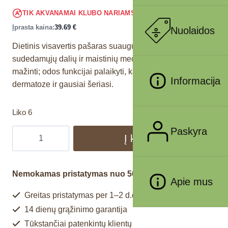
37.71
€
TIK AKVANAMAI KLUBO NARIAMS
!
Įprasta kaina:
39.69
€
Nuolaidos
Dietinis visavertis pašaras suaugusiems šunims
sudedamųjų dalių ir maistinių medžiagų netoleravimui
mažinti; odos funkcijai palaikyti, kai gyvūnas serga
Informacija
dermatoze ir gausiai šeriasi.
Liko 6
Paskyra
Į krepšelį
Nemokamas pristatymas nuo 50€
Apie mus
Greitas pristatymas per 1–2 d.d.
14 dienų grąžinimo garantija
Tūkstančiai patenkintų klientų