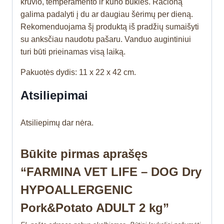
krūvio, temperamento ir kūno būklės. Racioną
galima padalyti į du ar daugiau šėrimų per dieną.
Rekomenduojama šį produktą iš pradžių sumaišyti
su anksčiau naudotu pašaru. Vanduo augintiniui
turi būti prieinamas visą laiką.
Pakuotės dydis: 11 x 22 x 42 cm.
Atsiliepimai
Atsiliepimų dar nėra.
Būkite pirmas aprašęs
“FARMINA VET LIFE – DOG Dry
HYPOALLERGENIC
Pork&Potato ADULT 2 kg”