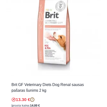
Brit GF Veterinary Diets Dog Renal sausas
pašaras šunims 2 kg
13.30
€
!
Įprasta kaina:
14.00
€