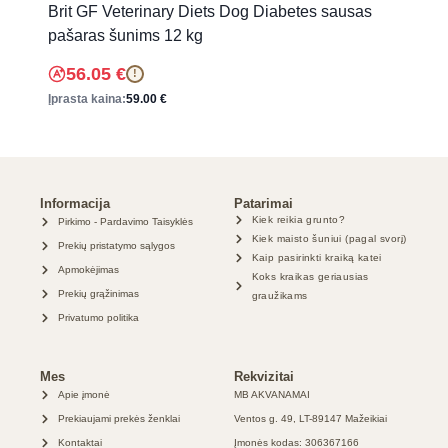
Brit GF Veterinary Diets Dog Diabetes sausas
pašaras šunims 12 kg
56.05
€
!
Įprasta kaina:
59.00
€
Informacija
Patarimai
Kiek reikia grunto?
Pirkimo - Pardavimo Taisyklės
Kiek maisto šuniui (pagal svorį)
Prekių pristatymo sąlygos
Kaip pasirinkti kraiką katei
Apmokėjimas
Koks kraikas geriausias
Prekių grąžinimas
graužikams
Privatumo politika
Mes
Rekvizitai
Apie įmonė
MB AKVANAMAI
Prekiaujami prekės ženklai
Ventos g. 49, LT-89147 Mažeikiai
Kontaktai
Įmonės kodas: 306367166