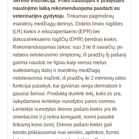
Šėrimo instrukcija: Prieš naudojant ir pratęsiant
naudojimo laiką rekomenduojama pasitarti su
veterinarijos gydytoju.
Tinkamas pagrindinių
maistinių medžiagų derinys. Didelis linolo rūgšties
(LR) kiekis ir eikozapentaeno (EPR) bei
dokozaheksaeno rūgščių (DHR) bendras kiekis.
Rekomenduojamas laikas: nuo 3 iki 8 savaičių: jei
nebėra netoleravimo simptomų, iš pradžių šį pašarą
galima naudoti ne ilgiau kaip vienus metus
sudedamųjų dalių ir maistinių medžiagų
netoleravimui mažinti; iš pradžių iki 2 mėnesių odos
funkcijai palaikyti, kai gyvūnas serga dermatoze ir
gausiai šeriasi. Produktą duokite tokį, koks jis yra,
laikydamiesi lentelėje nurodytos paros normos.
Lentelėje nurodytas dienos pašaro kiekis yra tik
orientacinis ir jį reikia koreguoti, norint pasiekti
tinkamą kūno svorį. Dienos pašaro kiekis gali
keistis priklausomai nuo veislės, aplinkos, fizinio