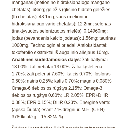
manganas (metionino hidroksianalogo mangano
chelatas): 68mg; geležis (glicino hidrato geležies
(II) chelatas): 43.1mg; varis (metionino
hidroksianalogo vario chelatas): 12.2mg; selenas
(inaktyvuotos selenizuotos mielės): 0.14960mg;
jodas (bevandenis kalcio jodatas): 1.56mg; taurinas
1000mg. Technologiniai priedai: Antioksidantai:
tokoferolio ekstraktai iš augalinio aliejaus 10mg.
Analitinės sudedamosios dalys:
žali baltymai
18.00%; žali riebalai 13.00%; žalia ląsteliena
1.70%; žali pelenai 7.60%; kalcis 0.70%; fosforas
0.60%; natris 0.25%; kalis 0.70%; magnis 0.080%;
Omega-6 riebiosios rūgštys 2.15%; Omega-3
riebiosios rūgštys 0.60%; LR 2.05%; EPR+DHR
0.38%; EPR 0.15%; DHR 0.23%. Energinė vertė:
(apskaičiuota) esant 7 % drėgniui: M.E. (CEN)
3780kcal/kg – 15.82MJ/kg.