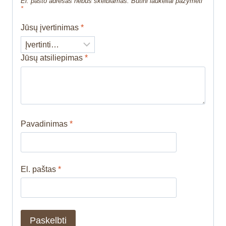
El. pašto adresas nebus skelbiamas.
Būtini laukeliai pažymėti
*
Jūsų įvertinimas
*
Jūsų atsiliepimas
*
Pavadinimas
*
El. paštas
*