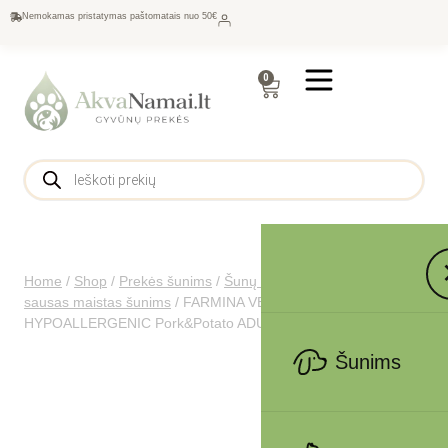
Nemokamas pristatymas paštomatais nuo 50€
0
Home
/
Shop
/
Prekės šunims
/
Šunų maistas
/
Gydomasis
sausas maistas šunims
/
FARMINA VET LIFE – DOG Dry
HYPOALLERGENIC Pork&Potato ADULT 2 kg
Šunims