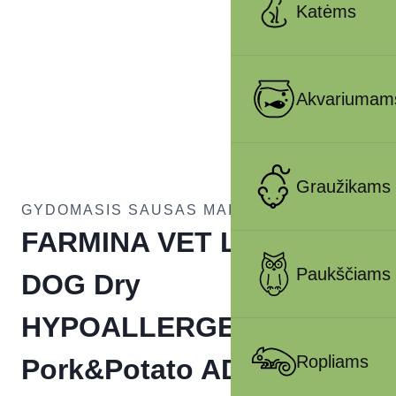
Katėms
Akvariumam
Graužikams
GYDOMASIS SAUSAS MAISTAS ŠUNIMS
FARMINA VET LIFE –
Paukščiams
DOG Dry
HYPOALLERGENIC
Ropliams
Pork&Potato ADULT 2 kg