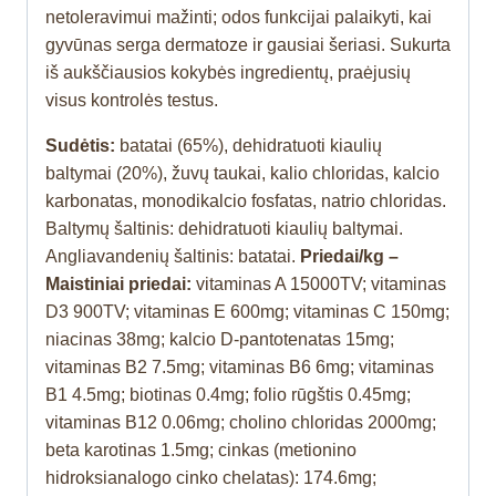
netoleravimui mažinti; odos funkcijai palaikyti, kai
gyvūnas serga dermatoze ir gausiai šeriasi. Sukurta
iš aukščiausios kokybės ingredientų, praėjusių
visus kontrolės testus.
Sudėtis:
batatai (65%), dehidratuoti kiaulių
baltymai (20%), žuvų taukai, kalio chloridas, kalcio
karbonatas, monodikalcio fosfatas, natrio chloridas.
Baltymų šaltinis: dehidratuoti kiaulių baltymai.
Angliavandenių šaltinis: batatai.
Priedai/kg –
Maistiniai priedai:
vitaminas A 15000TV; vitaminas
D3 900TV; vitaminas E 600mg; vitaminas C 150mg;
niacinas 38mg; kalcio D-pantotenatas 15mg;
vitaminas B2 7.5mg; vitaminas B6 6mg; vitaminas
B1 4.5mg; biotinas 0.4mg; folio rūgštis 0.45mg;
vitaminas B12 0.06mg; cholino chloridas 2000mg;
beta karotinas 1.5mg; cinkas (metionino
hidroksianalogo cinko chelatas): 174.6mg;