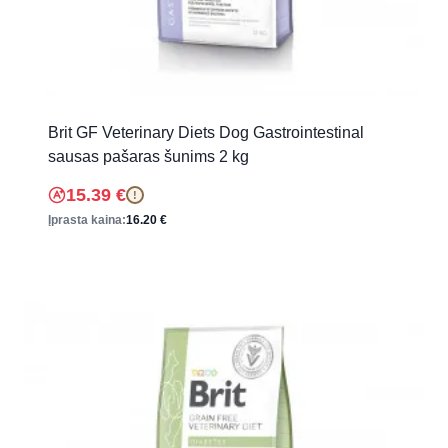
Brit GF Veterinary Diets Dog Gastrointestinal
sausas pašaras šunims 2 kg
15.39
€
!
Įprasta kaina:
16.20
€