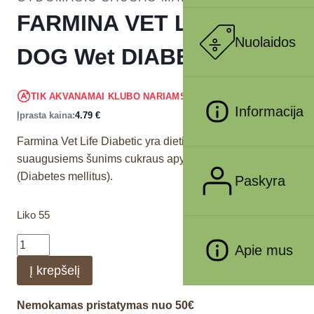
FARMINA VET LIFE –
Nuolaidos
DOG Wet DIABETIC 300 g
4.55
€
TIK AKVANAMAI KLUBO NARIAMS
!
Informacija
Įprasta kaina:
4.79
€
Farmina Vet Life Diabetic yra dietinis visavertis pašaras
suaugusiems šunims cukraus apykaitai reguliuoti
(Diabetes mellitus).
Paskyra
Liko 55
Apie mus
Į krepšelį
Nemokamas pristatymas nuo 50€