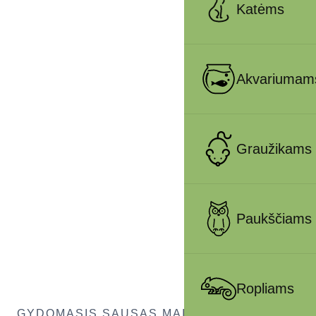
Katėms
Akvariumam
Graužikams
Paukščiams
Ropliams
GYDOMASIS SAUSAS MAISTAS ŠUNIMS