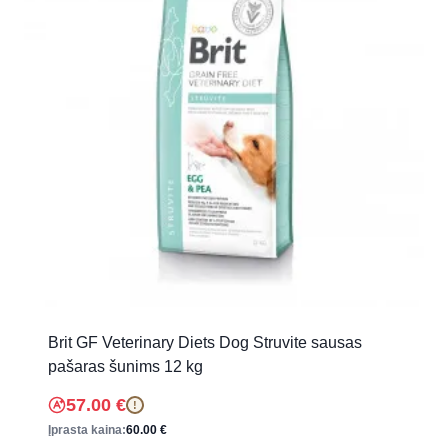
Brit GF Veterinary Diets Dog Struvite sausas
pašaras šunims 12 kg
57.00
€
!
Įprasta kaina:
60.00
€