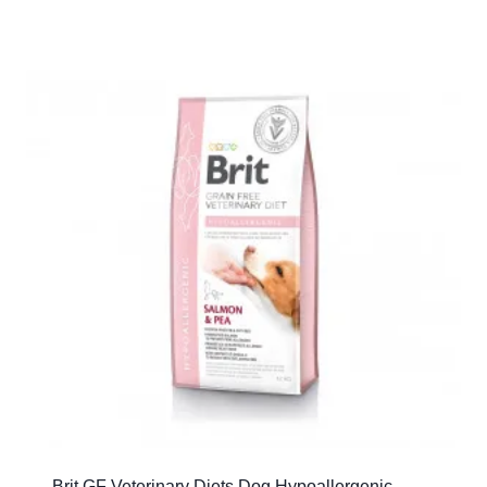
Brit GF Veterinary Diets Dog Hypoallergenic