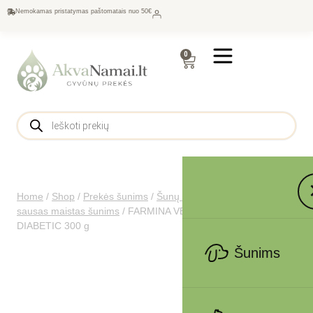
Nemokamas pristatymas paštomatais nuo 50€
0
Home
/
Shop
/
Prekės šunims
/
Šunų maistas
/
Gydomasis
sausas maistas šunims
/
FARMINA VET LIFE – DOG Wet
DIABETIC 300 g
Šunims