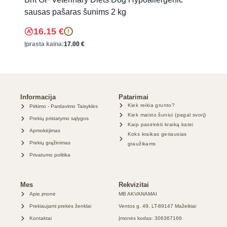
sausas pašaras šunims 2 kg
16.15
€
!
Įprasta kaina:
17.00
€
Informacija
Patarimai
Kiek reikia grunto?
Pirkimo - Pardavimo Taisyklės
Kiek maisto šuniui (pagal svorį)
Prekių pristatymo sąlygos
Kaip pasirinkti kraiką katei
Apmokėjimas
Koks kraikas geriausias
Prekių grąžinimas
graužikams
Privatumo politika
Mes
Rekvizitai
Apie įmonė
MB AKVANAMAI
Prekiaujami prekės ženklai
Ventos g. 49, LT-89147 Mažeikiai
Kontaktai
Įmonės kodas: 306367166