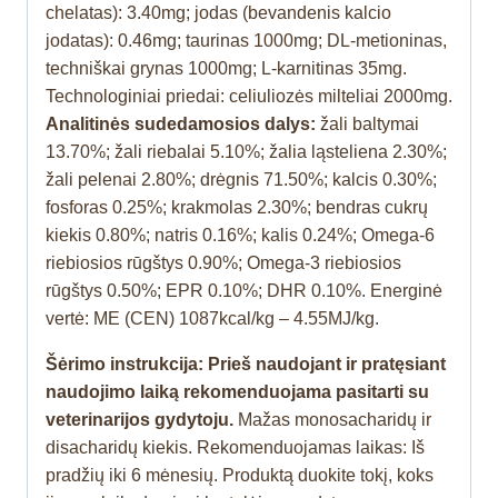
chelatas): 3.40mg; jodas (bevandenis kalcio
jodatas): 0.46mg; taurinas 1000mg; DL-metioninas,
techniškai grynas 1000mg; L-karnitinas 35mg.
Technologiniai priedai: celiuliozės milteliai 2000mg.
Analitinės sudedamosios dalys:
žali baltymai
13.70%; žali riebalai 5.10%; žalia ląsteliena 2.30%;
žali pelenai 2.80%; drėgnis 71.50%; kalcis 0.30%;
fosforas 0.25%; krakmolas 2.30%; bendras cukrų
kiekis 0.80%; natris 0.16%; kalis 0.24%; Omega-6
riebiosios rūgštys 0.90%; Omega-3 riebiosios
rūgštys 0.50%; EPR 0.10%; DHR 0.10%. Energinė
vertė: ME (CEN) 1087kcal/kg – 4.55MJ/kg.
Šėrimo instrukcija: Prieš naudojant ir pratęsiant
naudojimo laiką rekomenduojama pasitarti su
veterinarijos gydytoju.
Mažas monosacharidų ir
disacharidų kiekis. Rekomenduojamas laikas: Iš
pradžių iki 6 mėnesių. Produktą duokite tokį, koks