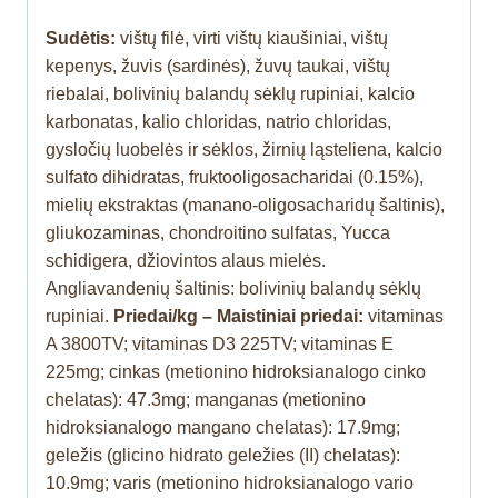
Sudėtis:
vištų filė, virti vištų kiaušiniai, vištų
kepenys, žuvis (sardinės), žuvų taukai, vištų
riebalai, bolivinių balandų sėklų rupiniai, kalcio
karbonatas, kalio chloridas, natrio chloridas,
gysločių luobelės ir sėklos, žirnių ląsteliena, kalcio
sulfato dihidratas, fruktooligosacharidai (0.15%),
mielių ekstraktas (manano-oligosacharidų šaltinis),
gliukozaminas, chondroitino sulfatas, Yucca
schidigera, džiovintos alaus mielės.
Angliavandenių šaltinis: bolivinių balandų sėklų
rupiniai.
Priedai/kg – Maistiniai priedai:
vitaminas
A 3800TV; vitaminas D3 225TV; vitaminas E
225mg; cinkas (metionino hidroksianalogo cinko
chelatas): 47.3mg; manganas (metionino
hidroksianalogo mangano chelatas): 17.9mg;
geležis (glicino hidrato geležies (II) chelatas):
10.9mg; varis (metionino hidroksianalogo vario