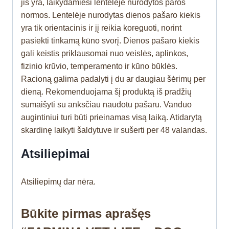
jis yra, laikydamiesi lentelėje nurodytos paros
normos. Lentelėje nurodytas dienos pašaro kiekis
yra tik orientacinis ir jį reikia koreguoti, norint
pasiekti tinkamą kūno svorį. Dienos pašaro kiekis
gali keistis priklausomai nuo veislės, aplinkos,
fizinio krūvio, temperamento ir kūno būklės.
Racioną galima padalyti į du ar daugiau šėrimų per
dieną. Rekomenduojama šį produktą iš pradžių
sumaišyti su anksčiau naudotu pašaru. Vanduo
augintiniui turi būti prieinamas visą laiką. Atidarytą
skardinę laikyti šaldytuve ir sušerti per 48 valandas.
Atsiliepimai
Atsiliepimų dar nėra.
Būkite pirmas aprašęs