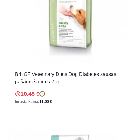
Brit GF Veterinary Diets Dog Diabetes sausas
pašaras šunims 2 kg
10.45
€
!
Įprasta kaina:
11.00
€