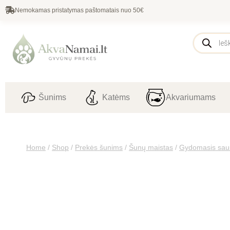
Nemokamas pristatymas paštomatais nuo 50€
Šunims
Katėms
Akvariumams
Home
/
Shop
/
Prekės šunims
/
Šunų maistas
/
Gydomasis sau