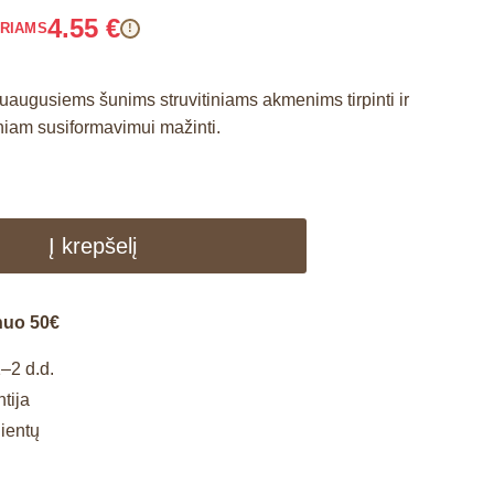
4.55
€
ARIAMS
!
suaugusiems šunims struvitiniams akmenims tirpinti ir
iniam susiformavimui mažinti.
Į krepšelį
nuo 50€
–2 d.d.
tija
lientų