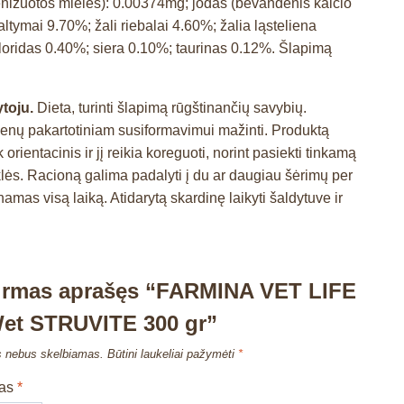
elenizuotos mielės): 0.00374mg; jodas (bevandenis kalcio
altymai 9.70%; žali riebalai 4.60%; žalia ląsteliena
loridas 0.40%; siera 0.10%; taurinas 0.12%. Šlapimą
toju.
Dieta, turinti šlapimą rūgštinančių savybių.
kmenų pakartotiniam susiformavimui mažinti. Produktą
rientacinis ir jį reikia koreguoti, norint pasiekti tinkamą
klės. Racioną galima padalyti į du ar daugiau šėrimų per
as visą laiką. Atidarytą skardinę laikyti šaldytuve ir
pirmas aprašęs “FARMINA VET LIFE
et STRUVITE 300 gr”
s nebus skelbiamas.
Būtini laukeliai pažymėti
*
mas
*