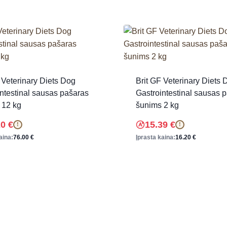
 Veterinary Diets Dog
Brit GF Veterinary Diets 
ntestinal sausas pašaras
Gastrointestinal sausas 
 12 kg
šunims 2 kg
20
€
15.39
€
!
!
aina:
76.00
€
Įprasta kaina:
16.20
€