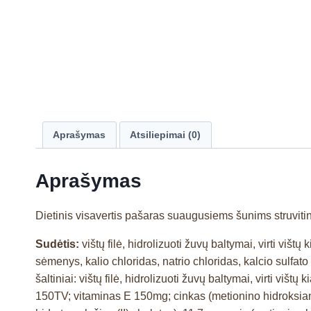
Aprašymas
Atsiliepimai (0)
Aprašymas
Dietinis visavertis pašaras suaugusiems šunims struvitin
Sudėtis:
vištų filė, hidrolizuoti žuvų baltymai, virti višt
sėmenys, kalio chloridas, natrio chloridas, kalcio sulfat
šaltiniai: vištų filė, hidrolizuoti žuvų baltymai, virti višt
150TV; vitaminas E 150mg; cinkas (metionino hidroksia