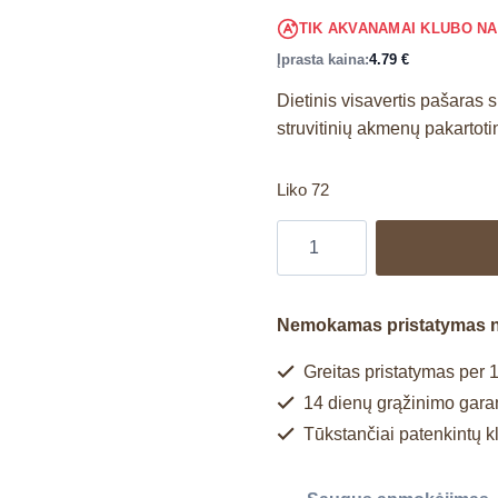
TIK AKVANAMAI KLUBO N
Įprasta kaina:
4.79
€
Dietinis visavertis pašaras 
struvitinių akmenų pakartot
Liko 72
Nemokamas pristatymas 
Greitas pristatymas per 1
14 dienų grąžinimo garan
Tūkstančiai patenkintų k