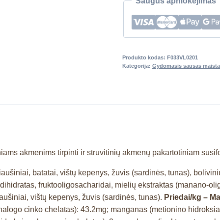
Saugus apmokėjimas
Produkto kodas:
F033VL0201
Kategorija:
Gydomasis sausas maista
iams akmenims tirpinti ir struvitinių akmenų pakartotiniam susi
ų kiaušiniai, batatai, vištų kepenys, žuvis (sardinės, tunas), bolivi
o dihidratas, fruktooligosacharidai, mielių ekstraktas (manano-ol
ų kiaušiniai, vištų kepenys, žuvis (sardinės, tunas).
Priedai/kg – Ma
nalogo cinko chelatas): 43.2mg; manganas (metionino hidroksia