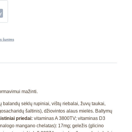
s šunims
formavimui mažinti.
nių balandų sėklų rupiniai, vištų riebalai, žuvų taukai,
igosacharidų šaltinis), džiovintos alaus mielės. Baltymų
istiniai priedai:
vitaminas A 3800TV; vitaminas D3
nalogo mangano chelatas): 17mg; geležis (glicino