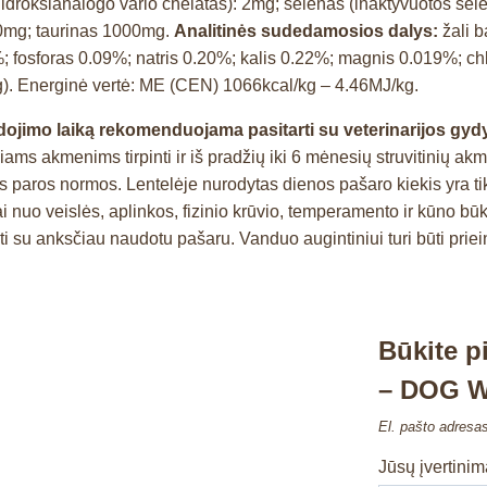
o hidroksianalogo vario chelatas): 2mg; selenas (inaktyvuotos s
50mg; taurinas 1000mg.
Analitinės sudedamosios dalys:
žali b
%; fosforas 0.09%; natris 0.20%; kalis 0.22%; magnis 0.019%; ch
kg). Energinė vertė: ME (CEN) 1066kcal/kg – 4.46MJ/kg.
dojimo laiką rekomenduojama pasitarti su veterinarijos gydy
ams akmenims tirpinti ir iš pradžių iki 6 mėnesių struvitinių a
os paros normos. Lentelėje nurodytas dienos pašaro kiekis yra tik o
ai nuo veislės, aplinkos, fizinio krūvio, temperamento ir kūno bū
u anksčiau naudotu pašaru. Vanduo augintiniui turi būti prieinam
Būkite 
– DOG W
El. pašto adresa
Jūsų įvertini