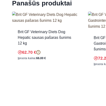
Panašūs produktai
Brit GF Veterinary Diets Dog
Hepatic sausas pašaras šunims
Brit GF
12 kg
Gastroi
šunims
62.70
€
!
72.
Įprasta kaina:
66.00
€
Įprasta k