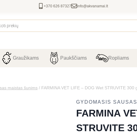
+370 626 87327
info@akvanamai.lt
Graužikams
Paukščiams
Ropliams
sas maistas šunims
/
FARMINA VET LIFE – DOG Wet STRUVITE 300 
GYDOMASIS SAUSAS
FARMINA VE
STRUVITE 30