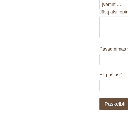
Jūsų atsiliep
Pavadinimas
El. paštas
*