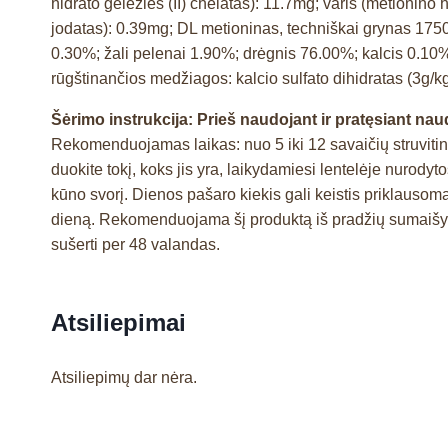
hidrato geležies (II) chelatas): 11.7mg; varis (metionin
jodatas): 0.39mg; DL metioninas, techniškai grynas 17
0.30%; žali pelenai 1.90%; drėgnis 76.00%; kalcis 0.10
rūgštinančios medžiagos: kalcio sulfato dihidratas (3g/
Šėrimo instrukcija:
Prieš naudojant ir pratęsiant nau
Rekomenduojamas laikas: nuo 5 iki 12 savaičių struvitini
duokite tokį, koks jis yra, laikydamiesi lentelėje nurodyt
kūno svorį. Dienos pašaro kiekis gali keistis priklausom
dieną. Rekomenduojama šį produktą iš pradžių sumaišyti s
sušerti per 48 valandas.
Atsiliepimai
Atsiliepimų dar nėra.