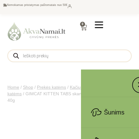
Nemokamas pristatymas paštomatais nuo 50€
0
Home
/
Shop
/
Prekės katėms
/
Kačių maistas
/
Skanėstai
katėms
/
GIMCAT KITTEN TABS skanėstai jaunoms katėms
40g
Šunims