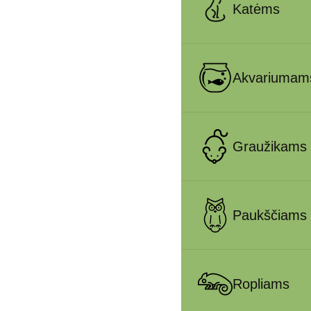
Katėms
Akvariumam
Graužikams
Paukščiams
Ropliams