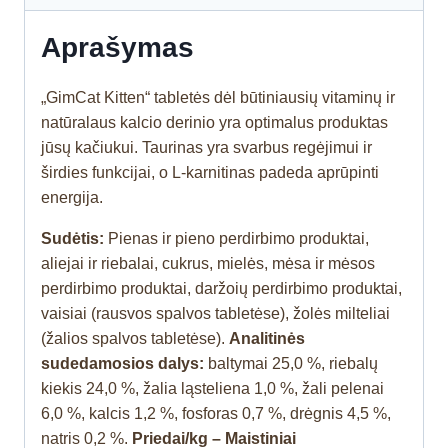
Aprašymas
„GimCat Kitten“ tabletės dėl būtiniausių vitaminų ir
natūralaus kalcio derinio yra optimalus produktas
jūsų kačiukui. Taurinas yra svarbus regėjimui ir
širdies funkcijai, o L-karnitinas padeda aprūpinti
energija.
Sudėtis:
Pienas ir pieno perdirbimo produktai,
aliejai ir riebalai, cukrus, mielės, mėsa ir mėsos
perdirbimo produktai, daržoių perdirbimo produktai,
vaisiai (rausvos spalvos tabletėse), žolės milteliai
(žalios spalvos tabletėse).
Analitinės
sudedamosios dalys:
baltymai 25,0 %, riebalų
kiekis 24,0 %, žalia ląsteliena 1,0 %, žali pelenai
6,0 %, kalcis 1,2 %, fosforas 0,7 %, drėgnis 4,5 %,
natris 0,2 %.
Priedai/kg – Maistiniai