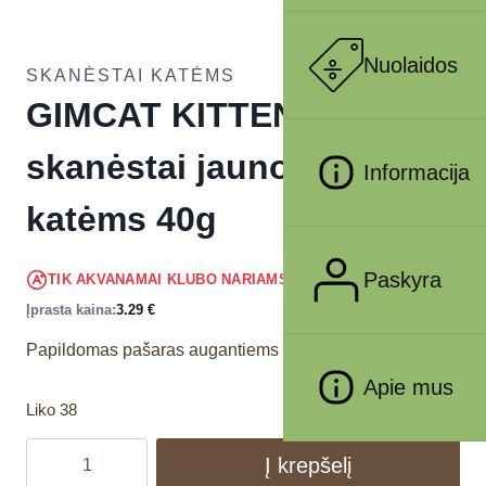
Nuolaidos
SKANĖSTAI KATĖMS
GIMCAT KITTEN TABS
skanėstai jaunoms
Informacija
katėms 40g
3.13
€
Paskyra
TIK AKVANAMAI KLUBO NARIAMS
!
Įprasta kaina:
3.29
€
Papildomas pašaras augantiems kačiukams.
Apie mus
Liko 38
Į krepšelį