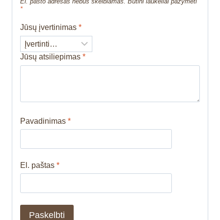
El. pašto adresas nebus skelbiamas.
Būtini laukeliai pažymėti
*
Jūsų įvertinimas
*
Jūsų atsiliepimas
*
Pavadinimas
*
El. paštas
*