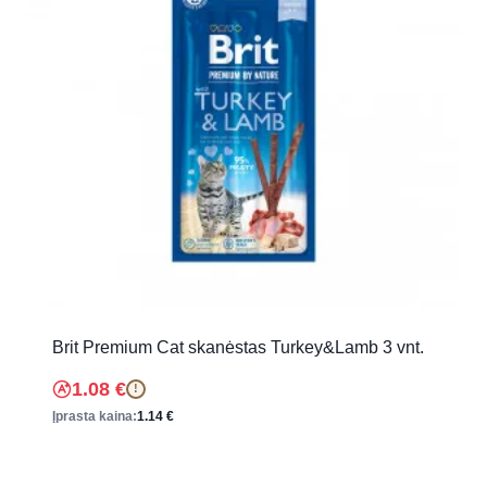
Brit Premium Cat skanėstas Turkey&Lamb 3 vnt.
1.08
€
!
Įprasta kaina:
1.14
€