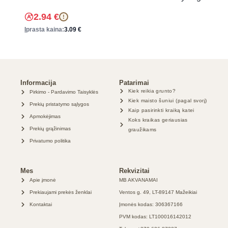
2.94
€
!
Įprasta kaina:
3.09
€
Informacija
Patarimai
Kiek reikia grunto?
Pirkimo - Pardavimo Taisyklės
Kiek maisto šuniui (pagal svorį)
Prekių pristatymo sąlygos
Kaip pasirinkti kraiką katei
Apmokėjimas
Koks kraikas geriausias
Prekių grąžinimas
graužikams
Privatumo politika
Mes
Rekvizitai
Apie įmonė
MB AKVANAMAI
Prekiaujami prekės ženklai
Ventos g. 49, LT-89147 Mažeikiai
Kontaktai
Įmonės kodas: 306367166
PVM kodas: LT100016142012