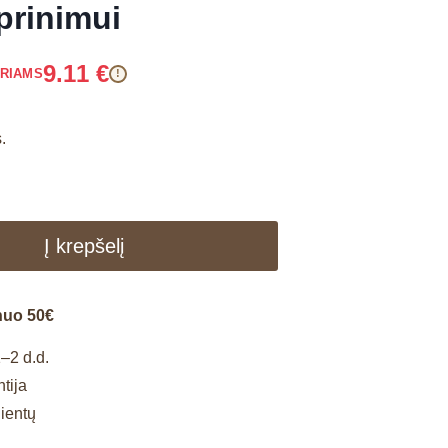
prinimui
9.11
€
ARIAMS
!
s.
Į krepšelį
nuo 50€
–2 d.d.
tija
lientų