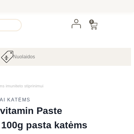
0
Nuolaidos
s imuniteto stiprinimui
DAI KATĖMS
vitamin Paste
 100g pasta katėms