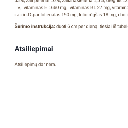
33%, žali pelenai 10%, žalia ląsteliena 1,5%, drėgnis 
TV, vitaminas E 1660 mg, vitaminas B1 27 mg, vitamina
calcio-D-pantottenatas 150 mg, folio rūgštis 18 mg, cho
Šėrimo instrukcija:
duoti 6 cm per dieną, tiesiai iš tūbe
Atsiliepimai
Atsiliepimų dar nėra.