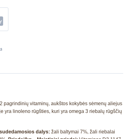
ms
 12 pagrindinių vitaminų, aukštos kokybės sėmenų aliejus
e yra linoleno rūgšties, kuri yra omega 3 riebalų rūgščių
s sudedamosios dalys:
žali baltymai 7%, žali riebalai