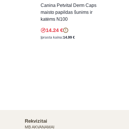
Canina Petvital Derm Caps
maisto papildas šunims ir
katėms N100
14.24
€
!
Įprasta kaina:
14.99
€
Rekvizitai
MB AKVANAMAI