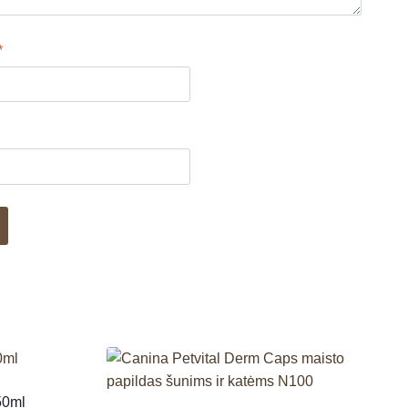
*
250ml