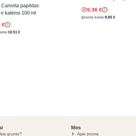
Canivita papildas
9.36
€
!
ir katėms 100 ml
Įprasta kaina:
9.85
€
8
€
!
aina:
10.51
€
ai
Mes
ikia grunto?
Apie įmonė