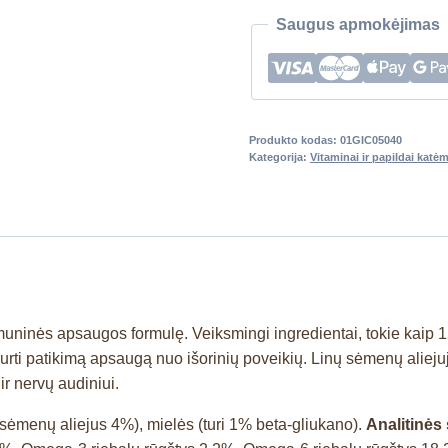
Saugus apmokėjimas
Produkto kodas:
01GIC05040
Kategorija:
Vitaminai ir papildai katė
imuninės apsaugos formulę. Veiksmingi ingredientai, tokie kaip
urti patikimą apsaugą nuo išorinių poveikių. Linų sėmenų aliejuj
r nervų audiniui.
 (sėmenų aliejus 4%), mielės (turi 1% beta-gliukano).
Analitinė