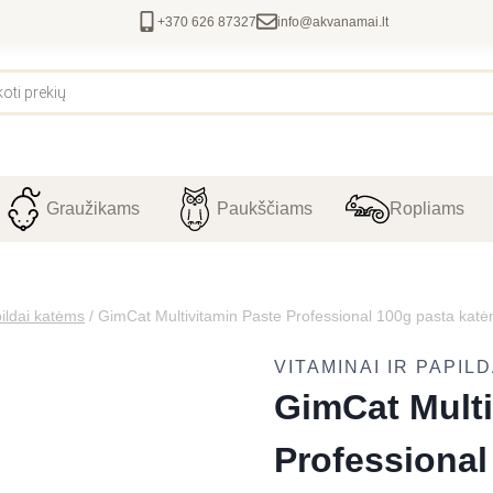
+370 626 87327
info@akvanamai.lt
Graužikams
Paukščiams
Ropliams
pildai katėms
/
GimCat Multivitamin Paste Professional 100g pasta katėm
VITAMINAI IR PAPIL
GimCat Multi
Professional