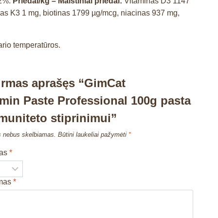
,2%.
Priedai/kg – Maistiniai priedai:
Vitaminas D3 1147
as K3 1 mg, biotinas 1799 µg/mcg, niacinas 937 mg,
ario temperatūros.
irmas aprašęs “GimCat
amin Paste Professional 100g pasta
muniteto stiprinimui”
s nebus skelbiamas.
Būtini laukeliai pažymėti
*
mas
*
imas
*