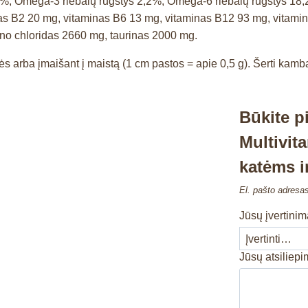
12%, Omega-3 riebalų rūgštys 2,2%, Omega-6 riebalų rūgštys 18
s B2 20 mg, vitaminas B6 13 mg, vitaminas B12 93 mg, vitamin
lino chloridas 2660 mg, taurinas 2000 mg.
lės arba įmaišant į maistą (1 cm pastos = apie 0,5 g). Šerti kamb
Būkite p
Multivit
katėms i
El. pašto adresa
Jūsų įvertini
Jūsų atsiliep