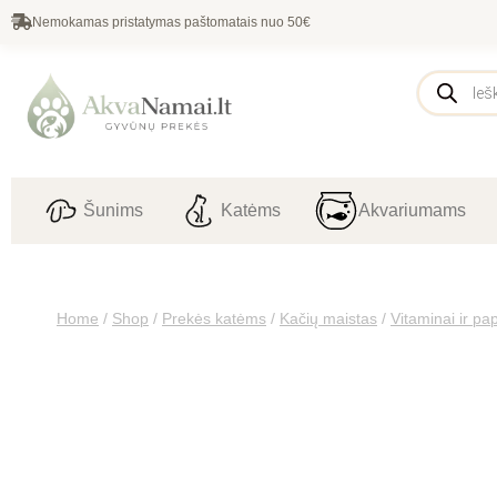
Nemokamas pristatymas paštomatais nuo 50€
Šunims
Katėms
Akvariumams
Home
/
Shop
/
Prekės katėms
/
Kačių maistas
/
Vitaminai ir pa