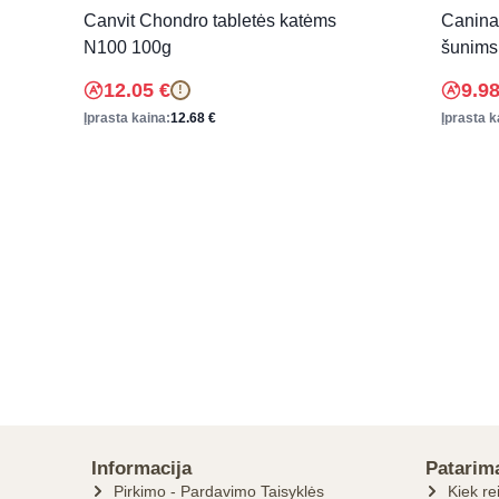
Canvit Chondro tabletės katėms
Canina 
N100 100g
šunims 
12.05
€
9.9
!
Įprasta kaina:
12.68
€
Įprasta k
Informacija
Patarim
Pirkimo - Pardavimo Taisyklės
Kiek re