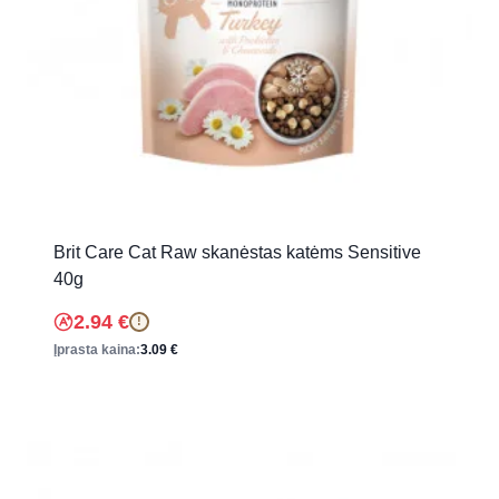
Brit Care Cat Raw skanėstas katėms Sensitive
40g
2.94
€
!
Įprasta kaina:
3.09
€