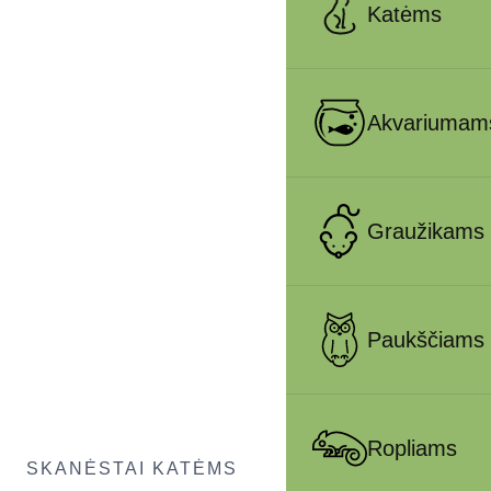
Katėms
Akvariumam
Graužikams
Paukščiams
Ropliams
SKANĖSTAI KATĖMS