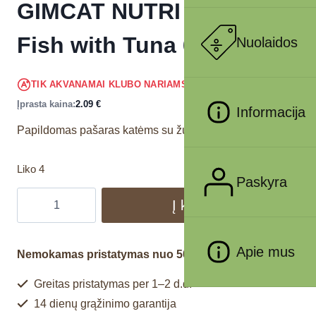
GIMCAT NUTRI POCKETS
Fish with Tuna 60g
Nuolaidos
1.99
€
TIK AKVANAMAI KLUBO NARIAMS
!
Įprasta kaina:
2.09
€
Informacija
Papildomas pašaras katėms su žuvimi ir tunais.
Liko 4
Paskyra
Į krepšelį
Apie mus
Nemokamas pristatymas nuo 50€
Greitas pristatymas per 1–2 d.d.
14 dienų grąžinimo garantija