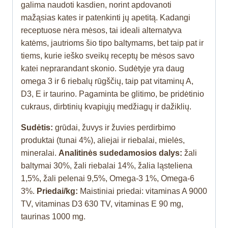
galima naudoti kasdien, norint apdovanoti
mažąsias kates ir patenkinti jų apetitą. Kadangi
receptuose nėra mėsos, tai ideali alternatyva
katėms, jautrioms šio tipo baltymams, bet taip pat ir
tiems, kurie ieško sveikų receptų be mėsos savo
katei neprarandant skonio. Sudėtyje yra daug
omega 3 ir 6 riebalų rūgščių, taip pat vitaminų A,
D3, E ir taurino. Pagaminta be glitimo, be pridėtinio
cukraus, dirbtinių kvapiųjų medžiagų ir dažiklių.
Sudėtis:
grūdai, žuvys ir žuvies perdirbimo
produktai (tunai 4%), aliejai ir riebalai, mielės,
mineralai.
Analitinės sudedamosios dalys:
žali
baltymai 30%,
žali riebalai 14%, žalia ląsteliena
1,5%, žali pelenai 9,5%, Omega-3 1%, Omega-6
3%.
Priedai/kg:
Maistiniai priedai: vitaminas A 9000
TV, vitaminas D3 630 TV, vitaminas E 90 mg,
taurinas 1000 mg.