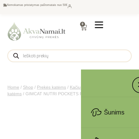
Nemokamas pristatymas paštomatais nuo 50€
0
Home
/
Shop
/
Prekės katėms
/
Kačių maistas
/
Skanėstai
katėms
/
GIMCAT NUTRI POCKETS Fish with Tuna 60g
Šunims