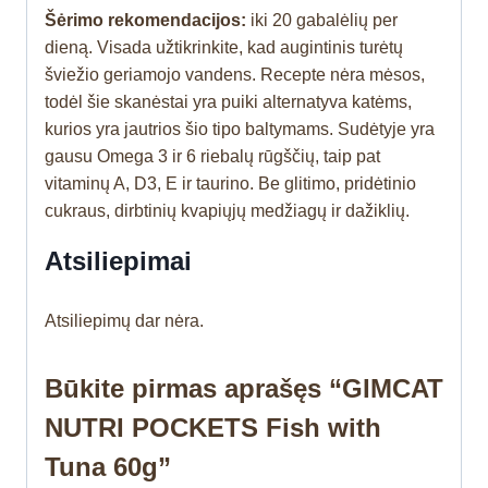
Šėrimo rekomendacijos:
iki 20 gabalėlių per
dieną. Visada užtikrinkite, kad augintinis turėtų
šviežio geriamojo vandens. Recepte nėra mėsos,
todėl šie skanėstai yra puiki alternatyva katėms,
kurios yra jautrios šio tipo baltymams. Sudėtyje yra
gausu Omega 3 ir 6 riebalų rūgščių, taip pat
vitaminų A, D3, E ir taurino. Be glitimo, pridėtinio
cukraus, dirbtinių kvapiųjų medžiagų ir dažiklių.
Atsiliepimai
Atsiliepimų dar nėra.
Būkite pirmas aprašęs “GIMCAT
NUTRI POCKETS Fish with
Tuna 60g”