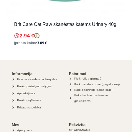
Brit Care Cat Raw skanėstas katėms Urinary 40g
2.94
€
!
Įprasta kaina:
3.09
€
Informacija
Patarimai
Kiek reikia grunto?
Pirkimo - Pardavimo Taisyklės
Kiek maisto šuniui (pagal svorį)
Prekių pristatymo sąlygos
Kaip pasirinkti kraiką katei
Apmokėjimas
Koks kraikas geriausias
Prekių grąžinimas
graužikams
Privatumo politika
Mes
Rekvizitai
Apie įmonė
MB AKVANAMAI