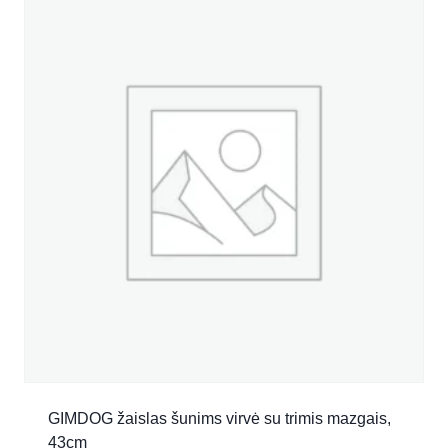
GIMDOG žaislas šunims virvė su trimis mazgais,
43cm