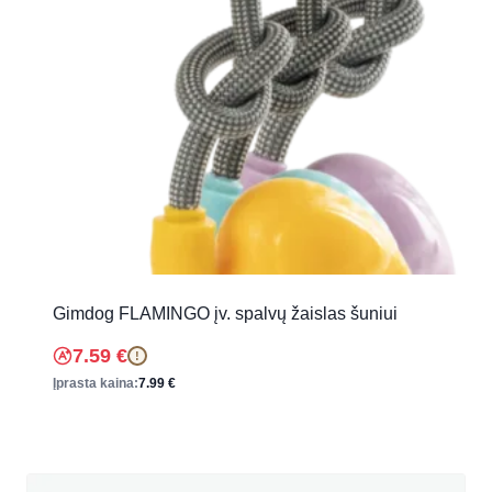
Gimdog FLAMINGO įv. spalvų žaislas šuniui
7.59
€
!
Įprasta kaina:
7.99
€