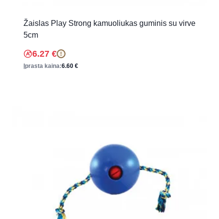
Žaislas Play Strong kamuoliukas guminis su virve
5cm
6.27
€
!
Įprasta kaina:
6.60
€