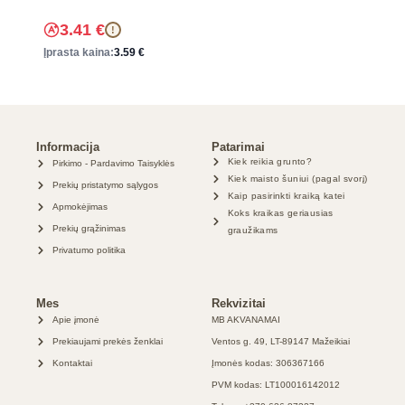
3.41
€
!
Įprasta kaina:
3.59
€
Informacija
Patarimai
Kiek reikia grunto?
Pirkimo - Pardavimo Taisyklės
Kiek maisto šuniui (pagal svorį)
Prekių pristatymo sąlygos
Kaip pasirinkti kraiką katei
Apmokėjimas
Koks kraikas geriausias
Prekių grąžinimas
graužikams
Privatumo politika
Mes
Rekvizitai
Apie įmonė
MB AKVANAMAI
Prekiaujami prekės ženklai
Ventos g. 49, LT-89147 Mažeikiai
Kontaktai
Įmonės kodas: 306367166
PVM kodas: LT100016142012