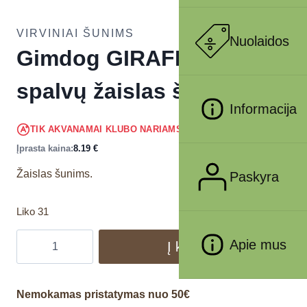
VIRVINIAI ŠUNIMS
Nuolaidos
Gimdog GIRAFFE įv.
spalvų žaislas šuniui
Informacija
7.78
€
TIK AKVANAMAI KLUBO NARIAMS
!
Įprasta kaina:
8.19
€
Žaislas šunims.
Paskyra
Liko 31
Apie mus
Į krepšelį
Nemokamas pristatymas nuo 50€