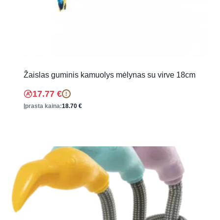
Žaislas guminis kamuolys mėlynas su virve 18cm
17.77
€
!
Įprasta kaina:
18.70
€