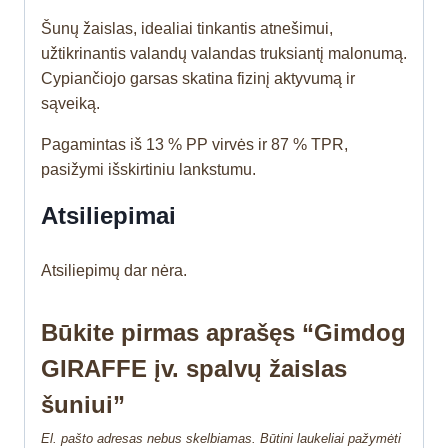
Šunų žaislas, idealiai tinkantis atnešimui,
užtikrinantis valandų valandas truksiantį malonumą.
Cypiančiojo garsas skatina fizinį aktyvumą ir
sąveiką.
Pagamintas iš 13 % PP virvės ir 87 % TPR,
pasižymi išskirtiniu lankstumu.
Atsiliepimai
Atsiliepimų dar nėra.
Būkite pirmas aprašęs “Gimdog
GIRAFFE įv. spalvų žaislas
šuniui”
El. pašto adresas nebus skelbiamas.
Būtini laukeliai pažymėti