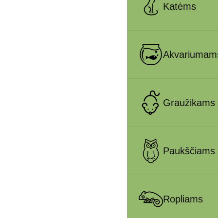
Katėms
Akvariumam
Graužikams
Paukščiams
Ropliams