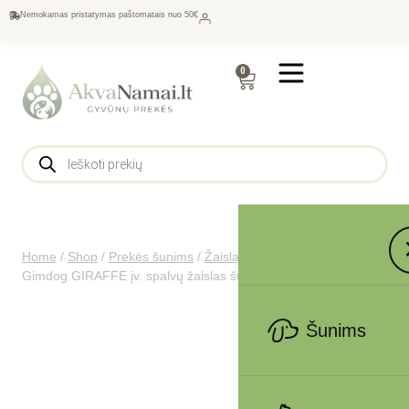
Nemokamas pristatymas paštomatais nuo 50€
0
Home
/
Shop
/
Prekės šunims
/
Žaislai
/
Virviniai šunims
/
Gimdog GIRAFFE įv. spalvų žaislas šuniui
Šunims