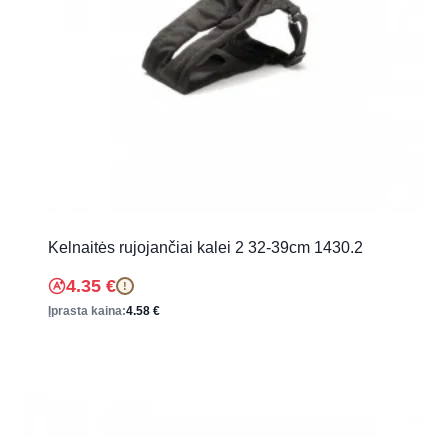
Kelnaitės rujojančiai kalei 2 32-39cm 1430.2
4.35
€
!
Įprasta kaina:
4.58
€