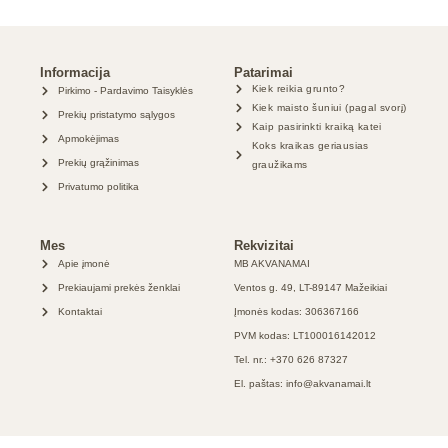
Informacija
Patarimai
Kiek reikia grunto?
Pirkimo - Pardavimo Taisyklės
Kiek maisto šuniui (pagal svorį)
Prekių pristatymo sąlygos
Kaip pasirinkti kraiką katei
Apmokėjimas
Koks kraikas geriausias
Prekių grąžinimas
graužikams
Privatumo politika
Mes
Rekvizitai
Apie įmonė
MB AKVANAMAI
Prekiaujami prekės ženklai
Ventos g. 49, LT-89147 Mažeikiai
Kontaktai
Įmonės kodas: 306367166
PVM kodas: LT100016142012
Tel. nr.: +370 626 87327
El. paštas: info@akvanamai.lt