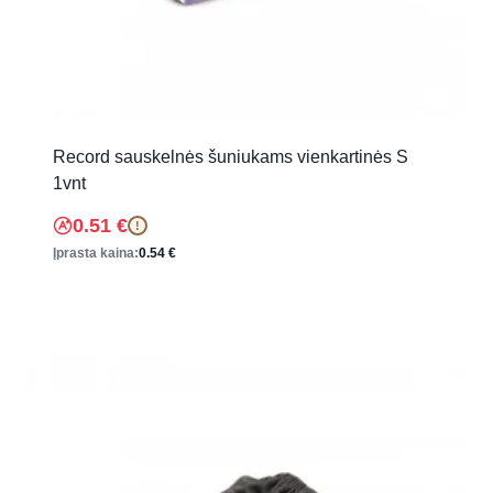
Record sauskelnės šuniukams vienkartinės S
1vnt
0.51
€
!
Įprasta kaina:
0.54
€