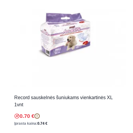
Record sauskelnės šuniukams vienkartinės XL
1vnt
0.70
€
!
Įprasta kaina:
0.74
€