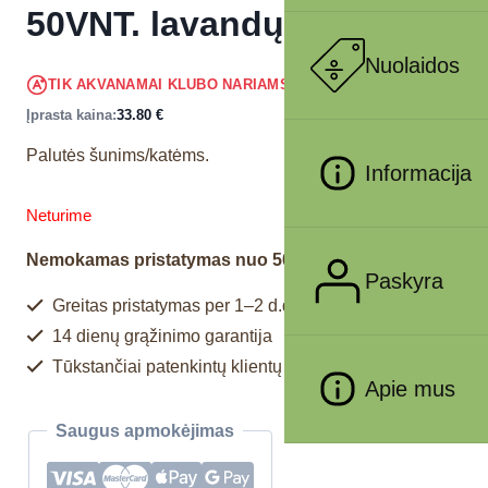
50VNT. lavandų kvapo
Nuolaidos
32.11
€
TIK AKVANAMAI KLUBO NARIAMS
!
Įprasta kaina:
33.80
€
Palutės šunims/katėms.
Informacija
Neturime
Nemokamas pristatymas nuo 50€
Paskyra
Greitas pristatymas per 1–2 d.d.
14 dienų grąžinimo garantija
Tūkstančiai patenkintų klientų
Apie mus
Saugus apmokėjimas