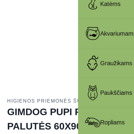
Katėms
Akvariumam
Graužikams
Paukščiams
HIGIENOS PRIEMONĖS ŠUNIMS
GIMDOG PUPI PIU
Ropliams
PALUTĖS 60X90CM