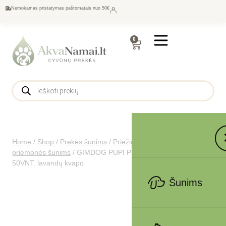
Nemokamas pristatymas paštomatais nuo 50€
0
Home
/
Shop
/
Prekės šunims
/
Priežiūra šunims
/
Higienos
priemonės šunims
/
GIMDOG PUPI PIU PALUTĖS 60X90CM
50VNT. lavandų kvapo
Šunims