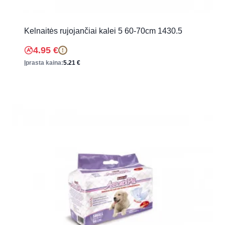
Kelnaitės rujojančiai kalei 5 60-70cm 1430.5
4.95
€
!
Įprasta kaina:
5.21
€