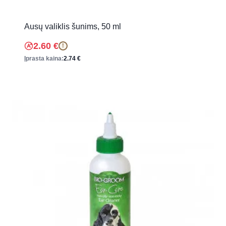
Ausų valiklis šunims, 50 ml
2.60
€
!
Įprasta kaina:
2.74
€