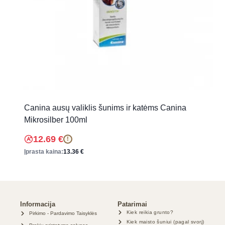
Canina ausų valiklis šunims ir katėms Canina
Mikrosilber 100ml
12.69
€
!
Įprasta kaina:
13.36
€
Informacija
Patarimai
Kiek reikia grunto?
Pirkimo - Pardavimo Taisyklės
Kiek maisto šuniui (pagal svorį)