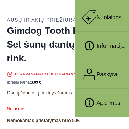
Nuolaidos
AUSŲ IR AKIŲ PRIEŽIŪRA ŠUNIMS
Gimdog Tooth Brushes
Set šunų dantų šepetėlių
Informacija
rink.
2.94
€
Paskyra
TIK AKVANAMAI KLUBO NARIAMS
!
Įprasta kaina:
3.09
€
Dantų šepetėlių rinkinys šunims.
Apie mus
Neturime
Nemokamas pristatymas nuo 50€