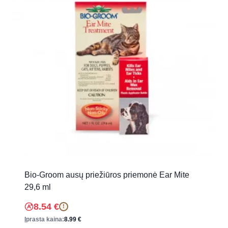
Bio-Groom ausų priežiūros priemonė Ear Mite
29,6 ml
8.54
€
!
Įprasta kaina:
8.99
€