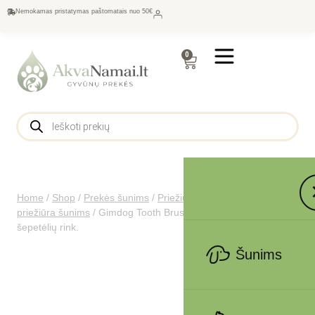
Nemokamas pristatymas paštomatais nuo 50€
0
Home
/
Shop
/
Prekės šunims
/
Priežiūra šunims
/
Ausų ir akių
priežiūra šunims
/
Gimdog Tooth Brushes Set šunų dantų
šepetėlių rink.
Šunims