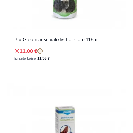
Bio-Groom ausų valiklis Ear Care 118ml
11.00
€
!
Įprasta kaina:
11.58
€