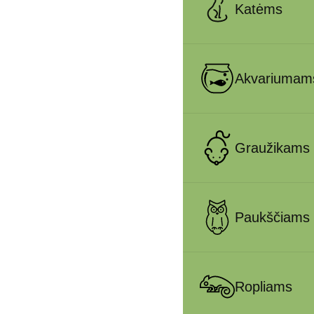
Katėms
Akvariumam
Graužikams
Paukščiams
Ropliams