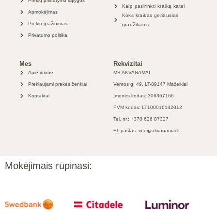
Prekių pristatymo sąlygos
Kaip pasirinkti kraiką katei
Apmokėjimas
Koks kraikas geriausias
Prekių grąžinimas
graužikams
Privatumo politika
Mes
Rekvizitai
Apie įmonė
MB AKVANAMAI
Prekiaujami prekės ženklai
Ventos g. 49, LT-89147 Mažeikiai
Kontaktai
Įmonės kodas: 306367166
PVM kodas: LT100016142012
Tel. nr.: +370 626 87327
El. paštas: info@akvanamai.lt
Mokėjimais rūpinasi: