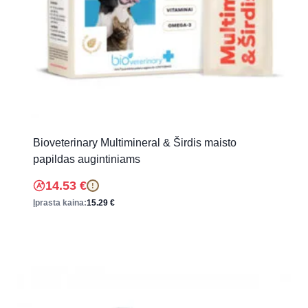
Bioveterinary Multimineral & Širdis maisto
papildas augintiniams
14.53
€
!
Įprasta kaina:
15.29
€