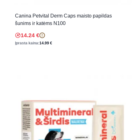
Canina Petvital Derm Caps maisto papildas
šunims ir katėms N100
14.24
€
!
Įprasta kaina:
14.99
€