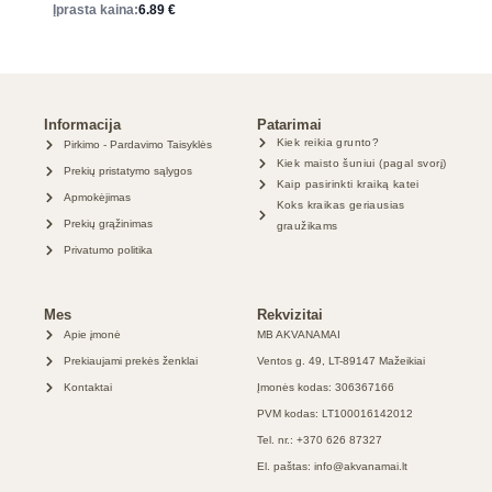
Įprasta kaina:
6.89
€
Informacija
Patarimai
Kiek reikia grunto?
Pirkimo - Pardavimo Taisyklės
Kiek maisto šuniui (pagal svorį)
Prekių pristatymo sąlygos
Kaip pasirinkti kraiką katei
Apmokėjimas
Koks kraikas geriausias
Prekių grąžinimas
graužikams
Privatumo politika
Mes
Rekvizitai
Apie įmonė
MB AKVANAMAI
Prekiaujami prekės ženklai
Ventos g. 49, LT-89147 Mažeikiai
Kontaktai
Įmonės kodas: 306367166
PVM kodas: LT100016142012
Tel. nr.: +370 626 87327
El. paštas: info@akvanamai.lt