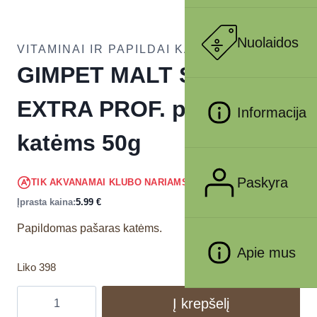
Nuolaidos
VITAMINAI IR PAPILDAI KATĖMS
GIMPET MALT SOFT
EXTRA PROF. pasta
Informacija
katėms 50g
5.69
€
Paskyra
TIK AKVANAMAI KLUBO NARIAMS
!
Įprasta kaina:
5.99
€
Papildomas pašaras katėms.
Apie mus
Liko 398
Į krepšelį