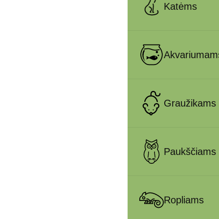
Katėms
Akvariumam
Graužikams
Paukščiams
Ropliams