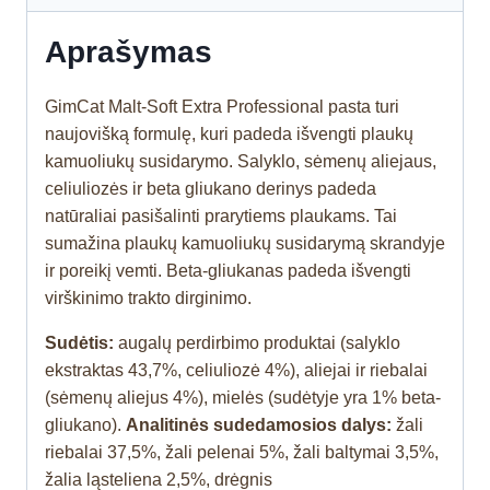
Aprašymas
GimCat Malt-Soft Extra Professional pasta turi
naujovišką formulę, kuri padeda išvengti plaukų
kamuoliukų susidarymo. Salyklo, sėmenų aliejaus,
celiuliozės ir beta gliukano derinys padeda
natūraliai pasišalinti prarytiems plaukams. Tai
sumažina plaukų kamuoliukų susidarymą skrandyje
ir poreikį vemti. Beta-gliukanas padeda išvengti
virškinimo trakto dirginimo.
Sudėtis:
augalų perdirbimo produktai (salyklo
ekstraktas 43,7%, celiuliozė 4%), aliejai ir riebalai
(sėmenų aliejus 4%), mielės (sudėtyje yra 1% beta-
gliukano).
Analitinės sudedamosios dalys:
žali
riebalai 37,5%, žali pelenai 5%, žali baltymai 3,5%,
žalia ląsteliena 2,5%, drėgnis