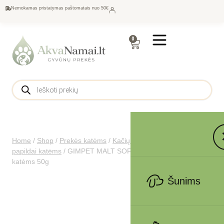
Nemokamas pristatymas paštomatais nuo 50€
0
Home
/
Shop
/
Prekės katėms
/
Kačių maistas
/
Vitaminai ir
papildai katėms
/
GIMPET MALT SOFT EXTRA PROF. pasta
katėms 50g
Šunims