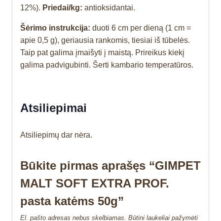
12%).
Priedai/kg:
antioksidantai.
Šėrimo instrukcija:
duoti 6 cm per dieną (1 cm =
apie 0,5 g), geriausia rankomis, tiesiai iš tūbelės.
Taip pat galima įmaišyti į maistą. Prireikus kiekį
galima padvigubinti. Šerti kambario temperatūros.
Atsiliepimai
Atsiliepimų dar nėra.
Būkite pirmas aprašęs “GIMPET
MALT SOFT EXTRA PROF.
pasta katėms 50g”
El. pašto adresas nebus skelbiamas.
Būtini laukeliai pažymėti