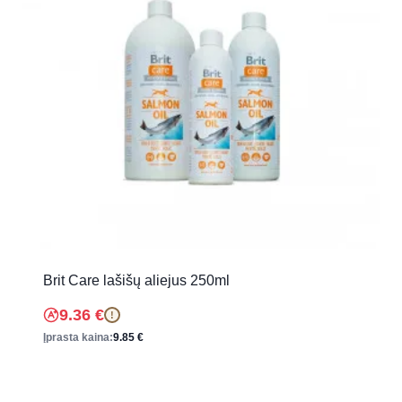
Brit Care lašišų aliejus 250ml
9.36
€
!
Įprasta kaina:
9.85
€