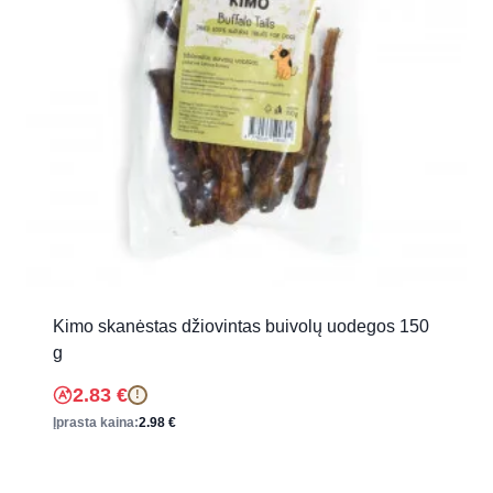
Kimo skanėstas džiovintas buivolų uodegos 150
g
2.83
€
!
Įprasta kaina:
2.98
€