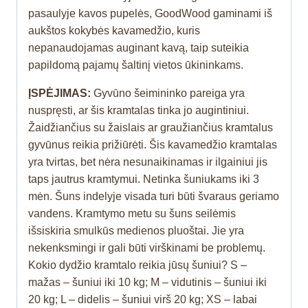
pasaulyje kavos pupelės, GoodWood gaminami iš
aukštos kokybės kavamedžio, kuris
nepanaudojamas auginant kavą, taip suteikia
papildomą pajamų šaltinį vietos ūkininkams.
ĮSPĖJIMAS:
Gyvūno šeimininko pareiga yra
nuspręsti, ar šis kramtalas tinka jo augintiniui.
Žaidžiančius su žaislais ar graužiančius kramtalus
gyvūnus reikia prižiūrėti. Šis kavamedžio kramtalas
yra tvirtas, bet nėra nesunaikinamas ir ilgainiui jis
taps jautrus kramtymui. Netinka šuniukams iki 3
mėn. Šuns indelyje visada turi būti švaraus geriamo
vandens. Kramtymo metu su šuns seilėmis
išsiskiria smulkūs medienos pluoštai. Jie yra
nekenksmingi ir gali būti virškinami be problemų.
Kokio dydžio kramtalo reikia jūsų šuniui? S –
mažas – šuniui iki 10 kg; M – vidutinis – šuniui iki
20 kg; L – didelis – šuniui virš 20 kg; XS – labai