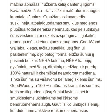
mažina apnašas ir užkerta kelią dantenų ligoms.
Kavamedžio šaka – tai visiškai natūralus ir saugus
kramtalas šunims. Graužiamas kavamedis
suskilinėja, atpalaiduodamas smulkius medienos
pluoštus, todėl nereikia nerimauti, kad jie sutrikdys
šuns virškinimą ar sukels užspringimą. Ilgalaikė
pramoga mūsų keturkojams draugams. GoodWood
yra labai kietas, tačiau suteikia jūsų šuniui
pasitenkinimą, o jo patogi forma leidžia šuniui jį
pasiimti bet kur. NĖRA kofeino, NĖRA kalorijų,
gyvūninių medžiagų, dirbtinių medžiagų ir priedų.
100% natūrali ir chemiškai neapdorota mediena.
Tinka šunims su viršsvoriu bei alergiškiems šunims.
GoodWood yra 100 % natūralus kramtalas šunims,
kuris ne tik padeda jūsų šuniui lavintis, bet ir
smulkiesiems ūkininkams bei ištisoms
bendruomenėms augti. Gauti iš Kolumbijos slėnių,
kur dideliame aukštyje renkamos geriausios