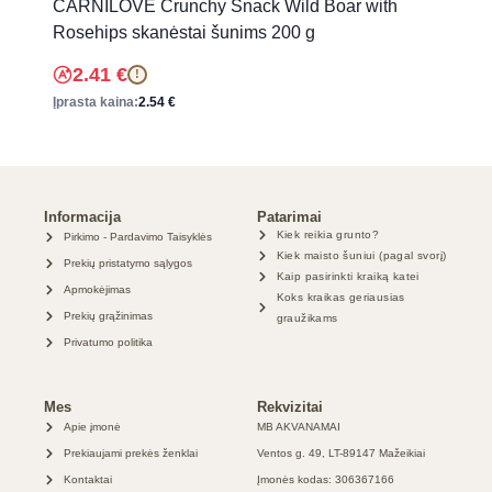
CARNILOVE Crunchy Snack Wild Boar with
Rosehips skanėstai šunims 200 g
2.41
€
!
Įprasta kaina:
2.54
€
Informacija
Patarimai
Kiek reikia grunto?
Pirkimo - Pardavimo Taisyklės
Kiek maisto šuniui (pagal svorį)
Prekių pristatymo sąlygos
Kaip pasirinkti kraiką katei
Apmokėjimas
Koks kraikas geriausias
Prekių grąžinimas
graužikams
Privatumo politika
Mes
Rekvizitai
Apie įmonė
MB AKVANAMAI
Prekiaujami prekės ženklai
Ventos g. 49, LT-89147 Mažeikiai
Kontaktai
Įmonės kodas: 306367166