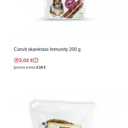
Canvit skanėstas Immunity 200 g
3.02
€
!
Įprasta kaina:
3.18
€