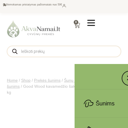
Nemokamas pristatymas paštomatais nuo 50€
0
Home
/
Shop
/
Prekės šunims
/
Šunų maistas
/
Skanėstai
šunims
/
Good Wood kavamedžio šaka Medium šunims iki 20
kg
Šunims