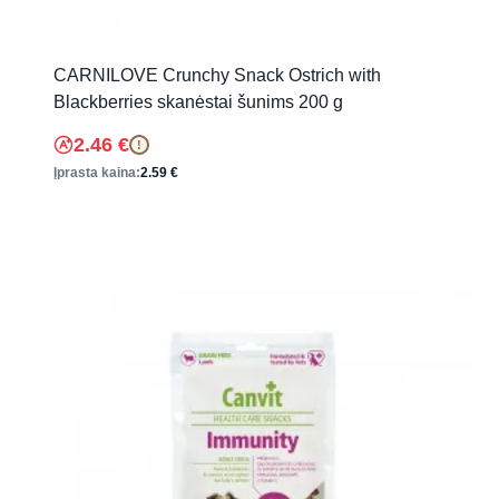
CARNILOVE Crunchy Snack Ostrich with
Blackberries skanėstai šunims 200 g
2.46
€
!
Įprasta kaina:
2.59
€