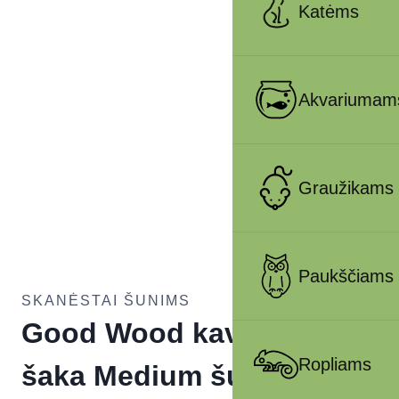
Katėms
Akvariumam
Graužikams
Paukščiams
SKANĖSTAI ŠUNIMS
Good Wood kavamedžio
Ropliams
šaka Medium šunims iki