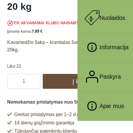
20 kg
Nuolaidos
7.50
€
TIK AKVANAMAI KLUBO NARIAMS
!
Įprasta kaina:
7.89
€
Kavamedžio šaka – kramtalas šunims, sveriantiems iki
Informacija
20kg.
Liko 22
Paskyra
Į krepšelį
Nemokamas pristatymas nuo 50€
Apie mus
Greitas pristatymas per 1–2 d.d.
14 dienų grąžinimo garantija
Tūkstančiai patenkintų klientų