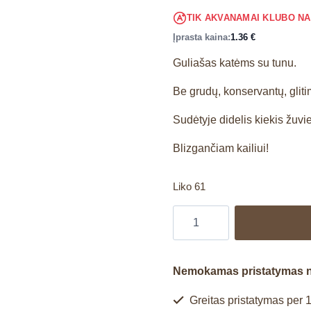
TIK AKVANAMAI KLUBO N
Įprasta kaina:
1.36
€
Guliašas katėms su tunu.
Be grudų, konservantų, glitim
Sudėtyje didelis kiekis žuvi
Blizgančiam kailiui!
Liko 61
Nemokamas pristatymas 
Greitas pristatymas per 1