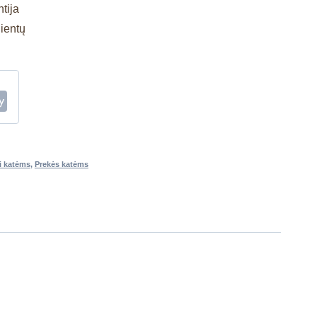
tija
lientų
i katėms
,
Prekės katėms