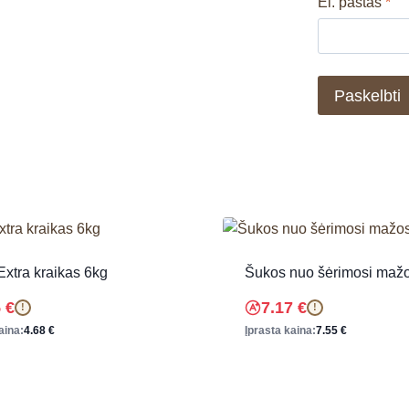
El. paštas
*
 Extra kraikas 6kg
Šukos nuo šėrimosi maž
5
€
7.17
€
!
!
aina:
4.68
€
Įprasta kaina:
7.55
€