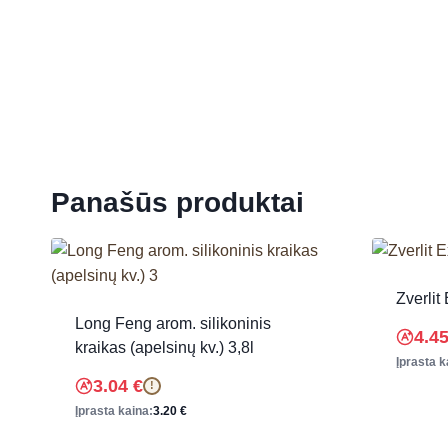
Panašūs produktai
Zverlit
Long Feng arom. silikoninis
4.4
kraikas (apelsinų kv.) 3,8l
Įprasta k
3.04
€
!
Įprasta kaina:
3.20
€