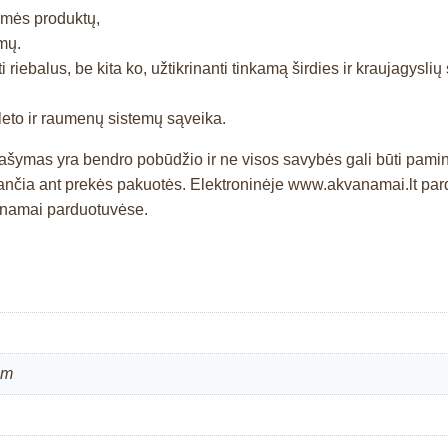
ilmės produktų,
mų.
 riebalus, be kita ko, užtikrinanti tinkamą širdies ir kraujagysl
eleto ir raumenų sistemų sąveika.
prašymas yra bendro pobūdžio ir ne visos savybės gali būti pam
čia ant prekės pakuotės. Elektroninėje www.akvanamai.lt pardu
kvanamai parduotuvėse.
cm