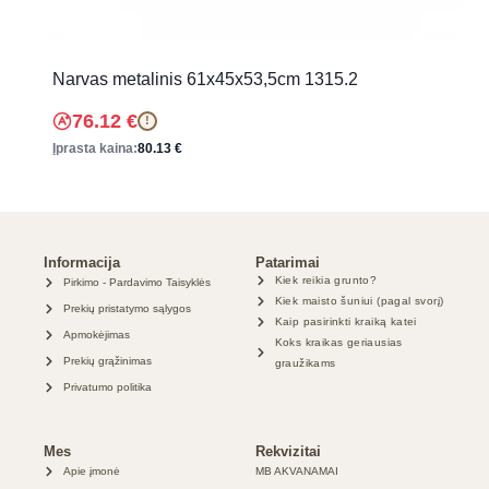
Narvas metalinis 61x45x53,5cm 1315.2
76.12
€
!
Įprasta kaina:
80.13
€
Informacija
Patarimai
Kiek reikia grunto?
Pirkimo - Pardavimo Taisyklės
Kiek maisto šuniui (pagal svorį)
Prekių pristatymo sąlygos
Kaip pasirinkti kraiką katei
Apmokėjimas
Koks kraikas geriausias
Prekių grąžinimas
graužikams
Privatumo politika
Mes
Rekvizitai
Apie įmonė
MB AKVANAMAI