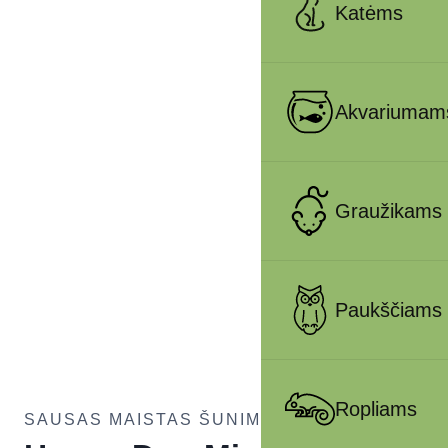
Katėms
Akvariumam
Graužikams
Paukščiams
Ropliams
SAUSAS MAISTAS ŠUNIMS