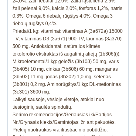
24,0%, žali riebalai 12,0%, žalia ląsteliena 2,5%,
žali pelenai 9,0%, kalcis 2,0%, fosforas 1,2%, natris
0,3%, Omega 6 riebalų rūgštys 4,0%, Omega 3
riebalų rūgštys 0,4%.
Priedai/1 kg: vitaminai: vitaminas A (3a672a) 15000
TV, vitaminas D3 (3a671) 900 TV, taurinas (3a370)
500 mg. Antioksidantai: natūralios kilmės
tokoferolio ekstraktas iš augalinių aliejų (1b306(i)).
Mikroelementai/1 kg: geležis (3b103) 50 mg, varis
(3b405) 10 mg, cinkas (3b606) 60 mg, manganas
(3b502) 11 mg, jodas (3b202) 1,0 mg, selenas
(3b801) 0,2 mg. Aminorūgštys/1 kg: DL-metioninas
(3c301) 3600 mg.
Laikyti sausoje, vėsioje vietoje, atokiai nuo
tiesioginių saulės spindulių.
Šėrimo rekomendacijos/Geriausias iki/Partijos
Nr./Grynasis kiekis/Gamintojas: žr. ant pakuotės.
Prekių nuotraukos yra iliustracinio pobūdžio.