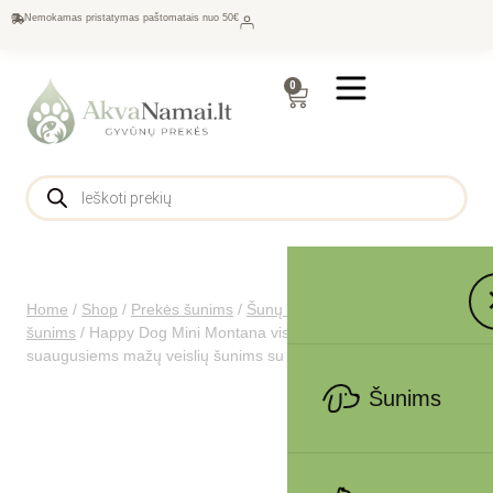
Nemokamas pristatymas paštomatais nuo 50€
0
Home
/
Shop
/
Prekės šunims
/
Šunų maistas
/
Sausas maistas
šunims
/
Happy Dog Mini Montana visavertis pašaras
suaugusiems mažų veislių šunims su arkliena, 800 g
Šunims