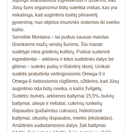
sujungti svarbiausius ingredientus ir užtikrinti, kad
Jūsų šuns organizmui būtų suteikta viskas, kas yra
reikalinga, kad augintinis turėtų pilnavertį
gyvenimą: nuo stiprios imuninės sistemos iki sveiko
kailio.
Sensible Montana – tai puikus sausas maistas
išrankiems mažų veislių šunims. Šio maisto
sudėtyje nėra grūdinių kultūrų. Puikiai suderinti
ingredientai – arkliena ir kitos sudėtinės dalys be
glitimo – suteiks puikų ir išskirtinį skonį. Unikali
sudėtis praturtinta vertingosiomis Omega-3 ir
Omega-6 riebiosiomis rūgštimis, užtikrins, kad Jūsų
augintinio oda būtų sveika, o kailis žvilgėtų.
Sudėtis: bulvės, arklienos baltymai 15,5%, bulvių
baltymai, aliejai ir riebalai, cukrinių runkelių
išspaudos (pašalintas cukraus), hidrolizuoti
baltymai, obuolių išspaudos, mielės (ekstraktas).
Analitinės sudedamosios dalys: žali baltymai