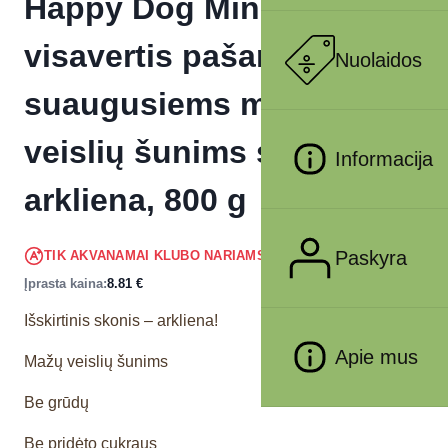
Happy Dog Mini Montana
visavertis pašaras
Nuolaidos
suaugusiems mažų
veislių šunims su
Informacija
arkliena, 800 g
8.37
€
Paskyra
TIK AKVANAMAI KLUBO NARIAMS
!
Įprasta kaina:
8.81
€
Išskirtinis skonis – arkliena!
Apie mus
Mažų veislių šunims
Be grūdų
Be pridėto cukraus