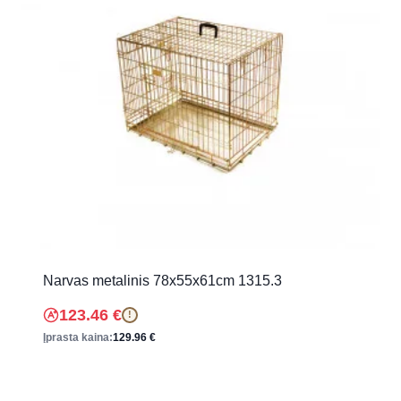
Narvas metalinis 78x55x61cm 1315.3
123.46
€
!
Įprasta kaina:
129.96
€